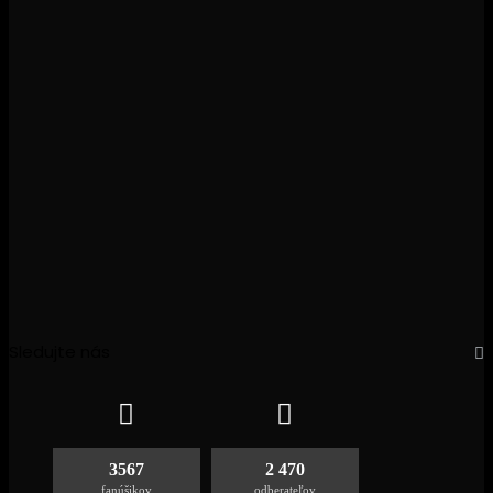
Sledujte nás
3567
2 470
fanúšikov
odberateľov