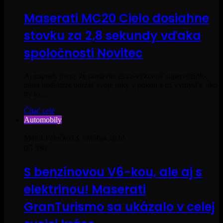
Maserati MC20 Cielo dosiahne
stovku za 2,8 sekundy vďaka
spoločnosti Novitec
Aj napriek tomu, že postavíte extra-výkonné supervozidlo,
tuner nedokáže udržať svoje ruky v pokoji a už vymýšľa, ako
by to…
Čítať celé
Automobily
Matúš Paločko
13. októbra 2022
0
930
S benzínovou V6-kou, ale aj s
elektrinou! Maserati
GranTurismo sa ukázalo v celej