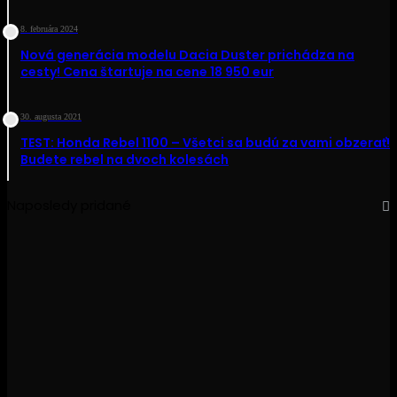
8. februára 2024
Nová generácia modelu Dacia Duster prichádza na
cesty! Cena štartuje na cene 18 950 eur
30. augusta 2021
TEST: Honda Rebel 1100 – Všetci sa budú za vami obzerať!
Budete rebel na dvoch kolesách
Naposledy pridané