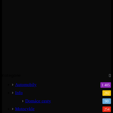
Kategórie
Automobily
1 405
Info
282
Domáce cesty
90
Motocykle
254