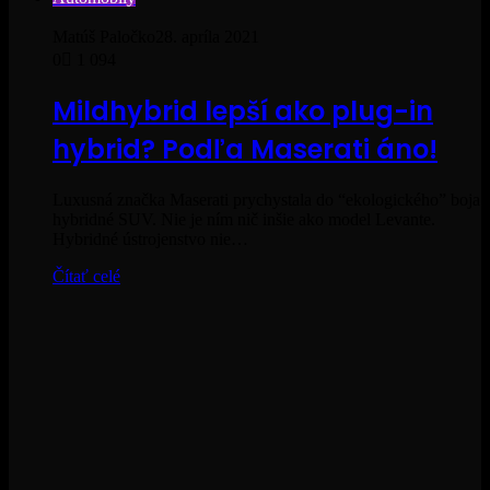
Matúš Paločko
28. apríla 2021
0
1 094
Mildhybrid lepší ako plug-in
hybrid? Podľa Maserati áno!
Luxusná značka Maserati prychystala do “ekologického” boja
hybridné SUV. Nie je ním nič inšie ako model Levante.
Hybridné ústrojenstvo nie…
Čítať celé