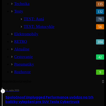
Technika
135
Testy
132
TEST: Autá
76
TEST: Motocykle
56
Elektromobily
110
RETRO
104
Aktuálne
90
Cestovanie
42
Pneumatiky
28
Rozhovor
9
Najsledovanejšie
21. mája 2026
Spoločnosť Unplugged Performance uvádza na trh
balíčky vylepšení pre SUV Tesla Cybertruck