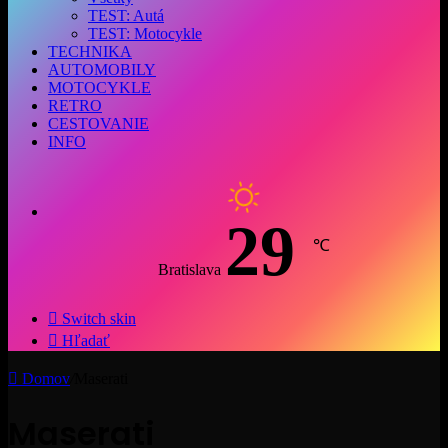
TEST: Autá
TEST: Motocykle
TECHNIKA
AUTOMOBILY
MOTOCYKLE
RETRO
CESTOVANIE
INFO
29
℃
Bratislava
Switch skin
Hľadať
Domov
/
Maserati
Maserati