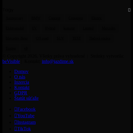
Tagy
Anniversary
BMW
Concept
Crossover
Electric
Elektromobil
EV
Hybrid
koncept
Limited
Mercedes
Mercedes-Benz
Off-road
SUV
TEST
Tlačová správa
Tuning
v8
© Copyright 2026, Všetky práva vyhradené | Stránky vytvorila:
beVisible
| Kontakt:
info@jazdime.sk
Domov
O nás
Inzercia
Kontakt
GDPR
Štatút súťaže
Facebook
YouTube
Instagram
TikTok