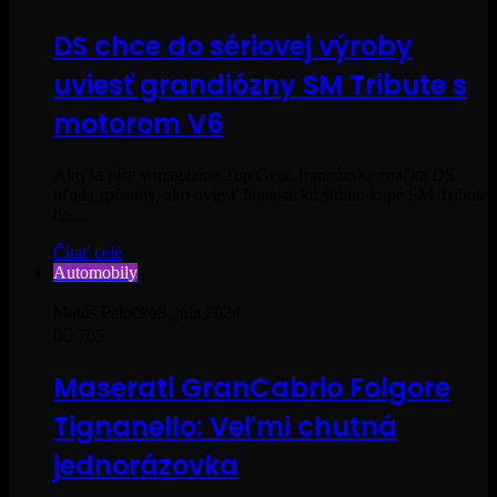
DS chce do sériovej výroby
uviesť grandiózny SM Tribute s
motorom V6
Ako sa píše v magazíne Top Gear, francúzska značka DS
hľadá spôsoby, ako uviesť fantastickú štúdiu kupé SM Tribute
do…
Čítať celé
Automobily
Matúš Paločko
8. júla 2024
0
705
Maserati GranCabrio Folgore
Tignanello: Veľmi chutná
jednorázovka