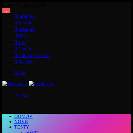
sobota, 8 augusta 2026
Facebook
YouTube
Instagram
TikTok
RSS
Log In
Náhodný článok
Sidebar
Menu
Hľadať
DOMOV
NOVÉ
TESTY
Všetky