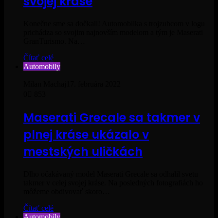
svojej kráse
Konečne sme sa dočkali! Automobilka s trojzubcom v logu
prichádza so svojim najnovším modelom a tým je Maserati
GranTurismo. Na…
Čítať celé
Automobily
Milan Machaj
17. februára 2022
0
853
Maserati Grecale sa takmer v
plnej kráse ukázalo v
mestských uličkách
Dlho očakávaný model Maserati Grecale sa odhalil svetu
takmer v celej svojej kráse. Na posledných fotografiách ho
môžeme obdivovať skoro…
Čítať celé
Automobily