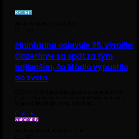
RETRO
Matúš Paločko
6. februára 2026
0
1 139
Pininfarina oslavuje 95. výročie:
Obzeráme sa späť za tým
najlepším, čo štúdio vypustilo
do sveta
Už 95 rokov je Pininfarina legendou v automobilovom
dizajne. Nespočetné množstvo vozidiel nesie podpis tejto
talianskej dizajnérskej firmy. Medzi jej…
Čítať celé
Automobily
Matúš Paločko
20. novembra 2024
0
1 037