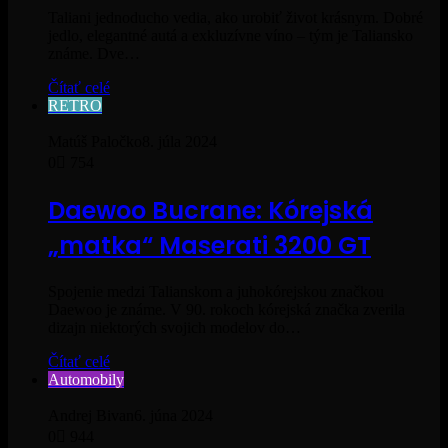
Taliani jednoducho vedia, ako urobiť život krásnym. Dobré
jedlo, elegantné autá a exkluzívne víno – tým je Taliansko
známe. Dve…
Čítať celé
RETRO
Matúš Paločko
8. júla 2024
0
754
Daewoo Bucrane: Kórejská
„matka“ Maserati 3200 GT
Spojenie medzi Talianskom a juhokórejskou značkou
Daewoo je známe. V 90. rokoch kórejská značka zverila
dizajn niektorých svojich modelov do…
Čítať celé
Automobily
Andrej Bivan
6. júna 2024
0
944