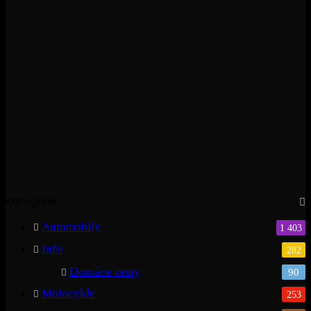
Kategórie
Automobily
1 403
Info
282
Domáce cesty
90
Motocykle
253