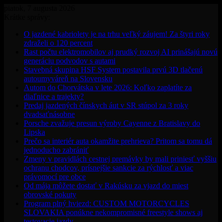
piatok, 7 augusta 2026
Krátke správy:
O jazdené kabriolety je na trhu veľký záujem! Za štyri roky
zdraželi o 120 percent
Rast počtu elektromobilov aj prudký rozvoj AI prinášajú novú
generáciu podvodov s autami
Stavebná skupina HSF System postavila prvú 3D tlačenú
autoumyváreň na Slovensku
Autom do Chorvátska v lete 2026: Koľko zaplatíte za
diaľnice a trajekty?
Predaj jazdených čínskych áut v SR stúpol za 3 roky
dvadsaťnásobne
Porsche zvažuje presun výroby Cayenne z Bratislavy do
Lipska
Prečo sa interiér auta okamžite prehrieva? Pritom sa tomu dá
jednoducho zabrániť
Zmeny v pravidlách cestnej premávky by mali priniesť vyššiu
ochranu chodcov, prísnejšie sankcie za rýchlosť a viac
právomocí pre obce
Od mája môžete dostať v Rakúsku za vjazd do miest
obrovské pokuty
Program plný hviezd: CUSTOM MOTORCYCLES
SLOVAKIA ponúkne nekompromisné freestyle shows aj
testovacie jazdy