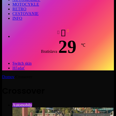
MOTOCYKLE
RETRO
CESTOVANIE
INFO
29
℃
Bratislava
Switch skin
Hľadať
Domov
/
Crossover
Crossover
Automobily