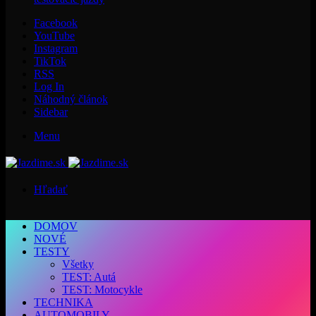
Facebook
YouTube
Instagram
TikTok
RSS
Log In
Náhodný článok
Sidebar
Menu
Hľadať
DOMOV
NOVÉ
TESTY
Všetky
TEST: Autá
TEST: Motocykle
TECHNIKA
AUTOMOBILY