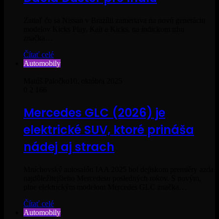
Zatiaľ čo sa Nissan v Brazílii zameriava na novú generáciu
modelov Kicks Play, Kait a Kicks, na indickom trhu
značka…
Čítať celé
Automobily
Matúš Paločko
10. októbra 2025
0
2 166
Mercedes GLC (2026) je
elektrické SUV, ktoré prináša
nádej aj strach
Mníchovský autosalón IAA 2025 bol dejiskom premiéry azda
najdôležitejšieho Mercedesu posledných rokov. S novým,
plne elektrickým modelom Mercedes GLC značka…
Čítať celé
Automobily