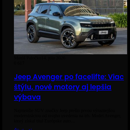
Matúš Paločko
14. júla 2026
0
617
Jeep Avenger po facelifte: Viac
štýlu, nové motory aj lepšia
výbava
Najmenšie SUV značky Jeep prešlo prvou výraznejšou
modernizáciou od svojho uvedenia na trh. Model Avenger,
ktorý získal titul Európske auto…