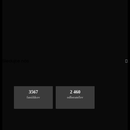
Sledujte nás
3567
2 460
fanúšikov
odberateľov