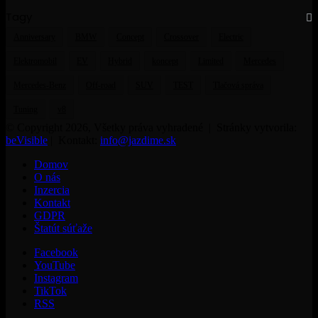
Tagy
Anniversary
BMW
Concept
Crossover
Electric
Elektromobil
EV
Hybrid
koncept
Limited
Mercedes
Mercedes-Benz
Off-road
SUV
TEST
Tlačová správa
Tuning
v8
© Copyright 2026, Všetky práva vyhradené | Stránky vytvorila:
beVisible
| Kontakt:
info@jazdime.sk
Domov
O nás
Inzercia
Kontakt
GDPR
Štatút súťaže
Facebook
YouTube
Instagram
TikTok
RSS