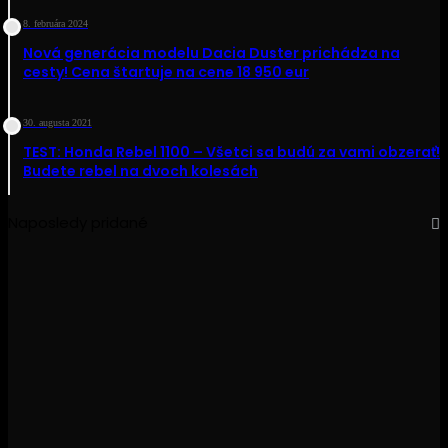
8. februára 2024
Nová generácia modelu Dacia Duster prichádza na
cesty! Cena štartuje na cene 18 950 eur
30. augusta 2021
TEST: Honda Rebel 1100 – Všetci sa budú za vami obzerať!
Budete rebel na dvoch kolesách
Naposledy pridané