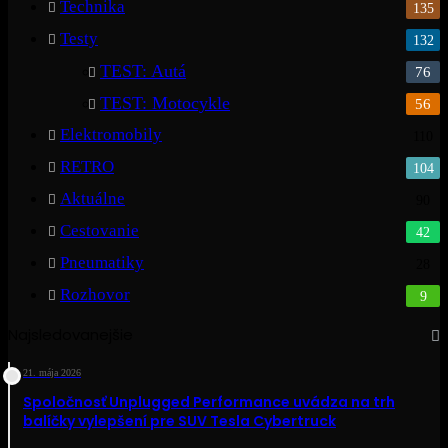
Technika
135
Testy
132
TEST: Autá
76
TEST: Motocykle
56
Elektromobily
110
RETRO
104
Aktuálne
90
Cestovanie
42
Pneumatiky
28
Rozhovor
9
Najsledovanejšie
21. mája 2026
Spoločnosť Unplugged Performance uvádza na trh
balíčky vylepšení pre SUV Tesla Cybertruck