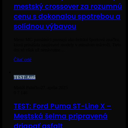
mestský crossover za rozumnú
cenu s dokonalou spotrebou a
solídnou výbavou
Meno MG pamätníci poznajú ako britskú športovú značku,
ktorá prinášala zaujímavé modely v minulom tisícročí. Tieto
dni sú však už nenávratne…
Čítať celé
TEST: Autá
Matúš Paločko
27. apríla 2025
0
7 146
TEST: Ford Puma ST-Line X –
Mestská šelma pripravená
driapať asfalt