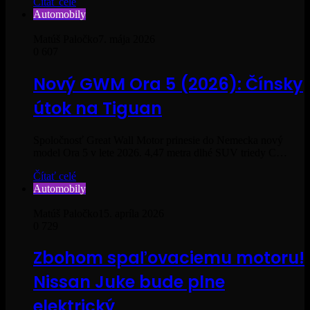
Čítať celé
Automobily
Matúš Paločko
7. mája 2026
0
607
Nový GWM Ora 5 (2026): Čínsky
útok na Tiguan
Spoločnosť Great Wall Motor prinesie do Nemecka nový
model Ora 5 v lete 2026. 4,47 metra dlhé SUV triedy C…
Čítať celé
Automobily
Matúš Paločko
15. apríla 2026
0
729
Zbohom spaľovaciemu motoru!
Nissan Juke bude plne
elektrický