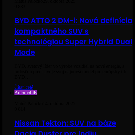
Matúš Paločko
29. októbra 2025
0
883
BYD ATTO 2 DM-i: Nová definícia
kompaktného SUV s
technológiou Super Hybrid Dual
Mode
BYD, svetový líder vo výrobe vozidiel na nové energie, s
hrdosťou predstavuje svoj najnovší model pre európsky trh –
BYD…
Čítať celé
Automobily
Matúš Paločko
14. októbra 2025
0
814
Nissan Tekton: SUV na báze
Dacia Duster pre Indiu