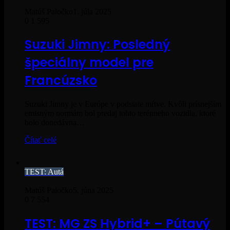
Matúš Paločko
1. júla 2025
0
1 595
Suzuki Jimny: Posledný
špeciálny model pre
Francúzsko
Suzuki Jimny je v Európe v podstate mŕtve. Kvôli prísnejším
emisným normám bol predaj tohto terénneho vozidla, ktoré
bolo donedávna…
Čítať celé
TEST: Autá
Matúš Paločko
5. júna 2025
0
7 554
TEST: MG ZS Hybrid+ – Pútavý