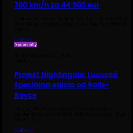
300 km/h za 44 900 eur
Limitovanou edíciou a vrcholom MV Agusta pre rok 2026 je
Rush Titanio, vylepšený „Hyper Naked Bike“ s množstvom
titánu a…
Čítať celé
Automobily
Matúš Paločko
16. apríla 2026
0
644
Projekt Nightingale: Luxusná
špeciálna edícia od Rolls-
Royce
Nie je to jedinečný exemplár, ale stále je to vzácne. A
pravdepodobne aj veľmi drahé. Rolls-Royce opisuje „Projekt
Slávik“ ako…
Čítať celé