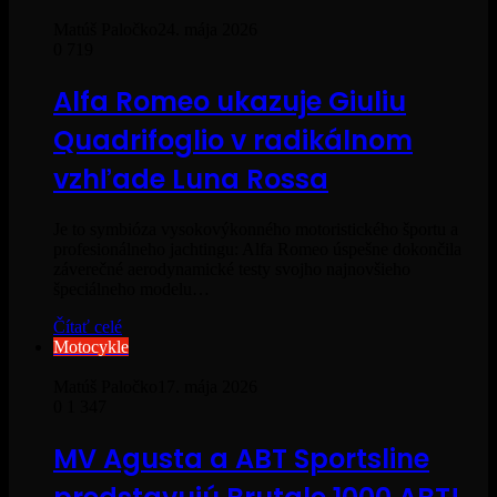
Matúš Paločko
24. mája 2026
0
719
Alfa Romeo ukazuje Giuliu
Quadrifoglio v radikálnom
vzhľade Luna Rossa
Je to symbióza vysokovýkonného motoristického športu a
profesionálneho jachtingu: Alfa Romeo úspešne dokončila
záverečné aerodynamické testy svojho najnovšieho
špeciálneho modelu…
Čítať celé
Motocykle
Matúš Paločko
17. mája 2026
0
1 347
MV Agusta a ABT Sportsline