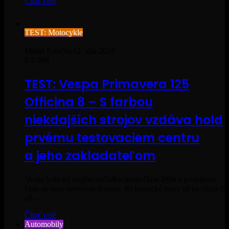
Čítať celé
TEST: Motocykle
Matúš Paločko
12. júla 2026
0
5 368
TEST: Vespa Primavera 125
Officina 8 – S farbou
niekdajších strojov vzdáva hold
prvému testovaciem centru
a jeho zakladateľom
Vespa bola od svojho začiatku nositeľkou štýlu a postupom
času sa stala svetovou ikonou. Jej ikonické tvary sú na cestách
už…
Čítať celé
Automobily