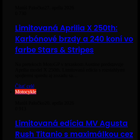
Matúš Paločko
27. apríla 2026
0
730
Limitovaná Aprilia X 250th:
Karbónové brzdy a 240 koní vo
farbe Stars & Stripes
Na pretekoch MotoGP v texaskom Austine predstavuje
Aprilia model X 250th. Limitovaná edícia s rozsiahlymi
spojlermi spredu aj zozadu sa…
Čítať celé
Motocykle
Matúš Paločko
20. apríla 2026
0
913
Limitovaná edícia MV Agusta
Rush Titanio s maximálkou cez