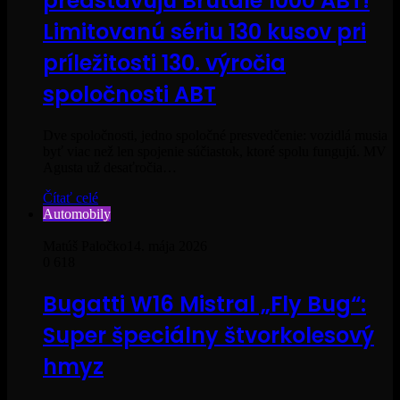
predstavujú Brutale 1000 ABT!
Limitovanú sériu 130 kusov pri
príležitosti 130. výročia
spoločnosti ABT
Dve spoločnosti, jedno spoločné presvedčenie: vozidlá musia
byť viac než len spojenie súčiastok, ktoré spolu fungujú. MV
Agusta už desaťročia…
Čítať celé
Automobily
Matúš Paločko
14. mája 2026
0
618
Bugatti W16 Mistral „Fly Bug“:
Super špeciálny štvorkolesový
hmyz