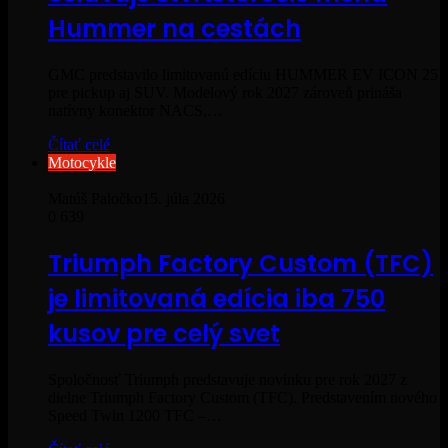
Hummer na cestách
GMC predstavilo limitovanú edíciu HUMMER EV ICON 25
pre pickup aj SUV. Modelový rok 2027 zároveň prináša
natívny konektor NACS,…
Čítať celé
Motocykle
Matúš Paločko
15. júla 2026
0
639
Triumph Factory Custom (TFC)
je limitovaná edícia iba 750
kusov pre celý svet
Spoločnosť Triumph predstavuje novinku pre rok 2027 z
dielne Triumph Factory Custom (TFC). Predstavením nového
Speed Twin 1200 TFC –…