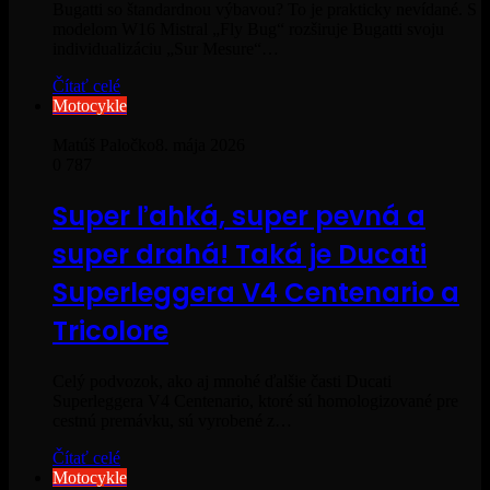
Bugatti so štandardnou výbavou? To je prakticky nevídané. S
modelom W16 Mistral „Fly Bug“ rozširuje Bugatti svoju
individualizáciu „Sur Mesure“…
Čítať celé
Motocykle
Matúš Paločko
8. mája 2026
0
787
Super ľahká, super pevná a
super drahá! Taká je Ducati
Superleggera V4 Centenario a
Tricolore
Celý podvozok, ako aj mnohé ďalšie časti Ducati
Superleggera V4 Centenario, ktoré sú homologizované pre
cestnú premávku, sú vyrobené z…
Čítať celé
Motocykle