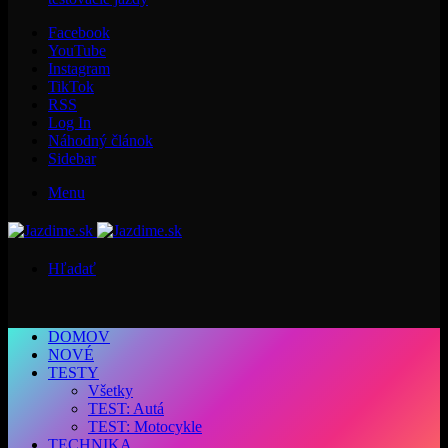
Facebook
YouTube
Instagram
TikTok
RSS
Log In
Náhodný článok
Sidebar
Menu
Hľadať
DOMOV
NOVÉ
TESTY
Všetky
TEST: Autá
TEST: Motocykle
TECHNIKA