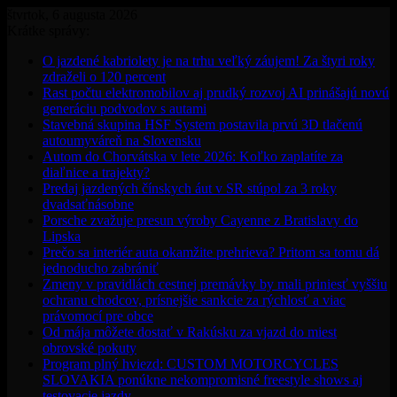
štvrtok, 6 augusta 2026
Krátke správy:
O jazdené kabriolety je na trhu veľký záujem! Za štyri roky
zdraželi o 120 percent
Rast počtu elektromobilov aj prudký rozvoj AI prinášajú novú
generáciu podvodov s autami
Stavebná skupina HSF System postavila prvú 3D tlačenú
autoumyváreň na Slovensku
Autom do Chorvátska v lete 2026: Koľko zaplatíte za
diaľnice a trajekty?
Predaj jazdených čínskych áut v SR stúpol za 3 roky
dvadsaťnásobne
Porsche zvažuje presun výroby Cayenne z Bratislavy do
Lipska
Prečo sa interiér auta okamžite prehrieva? Pritom sa tomu dá
jednoducho zabrániť
Zmeny v pravidlách cestnej premávky by mali priniesť vyššiu
ochranu chodcov, prísnejšie sankcie za rýchlosť a viac
právomocí pre obce
Od mája môžete dostať v Rakúsku za vjazd do miest
obrovské pokuty
Program plný hviezd: CUSTOM MOTORCYCLES
SLOVAKIA ponúkne nekompromisné freestyle shows aj
testovacie jazdy