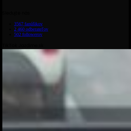
Sledujte nás
3567
fanúšikov
2 460
odberateľov
502
followerov
TikTok Jazdime.sk