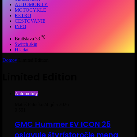
AUTOMOBILY
MOTOCYKLE
RETRO
CESTOVANIE
INFO
℃
Bratislava
33
Switch skin
Hľadať
Domov
/
Limited Edition
Limited Edition
Automobily
Matúš Paločko
24. júla 2026
0
591
GMC Hummer EV ICON 25
oslavuje štvrťstoročie mena