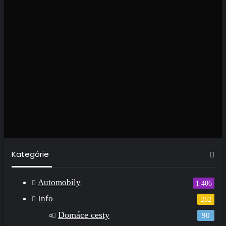
Kategórie
Automobily
1 406
Info
282
Domáce cesty
90