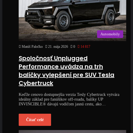
Automobily
Matúš Paločko
21. mája 2026
0
14 817
Spoločnosť Unplugged
Performance uvádza na trh
balíčky vylepšení pre SUV Tesla
Cybertruck
Keďže cenovo dostupnejšia verzia Tesly Cybertruck vytvára
ideálny základ pre fanúšikov off-roadu, balíky UP
INVINCIBLE® dávajú vodičom jasnú cestu, ako…
Čítať celé