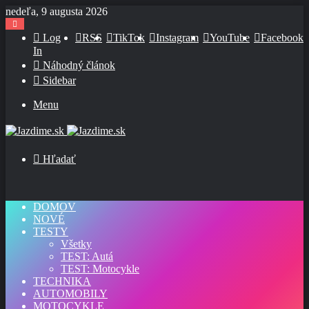
nedeľa, 9 augusta 2026
Log
RSS
TikTok
Instagram
YouTube
Facebook
In
Náhodný článok
Sidebar
Menu
Hľadať
DOMOV
NOVÉ
TESTY
Všetky
TEST: Autá
TEST: Motocykle
TECHNIKA
AUTOMOBILY
MOTOCYKLE