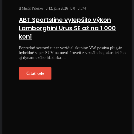
Matúš Paločko
12. júna 2026
0
574
ABT Sportsline vylepšilo výkon
Lamborghini Urus SE až na 1 000
koní
Popredný svetový tuner vozidiel skupiny VW posúva plug-in
hybridné super SUV na novú úroveň z vizuálneho, akustického
aj dynamického hľadiska.…
Čítať celé