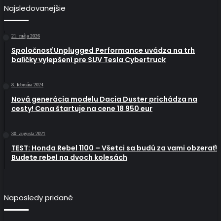
Najsledovanejšie
21. mája 2026
Spoločnosť Unplugged Performance uvádza na trh
balíčky vylepšení pre SUV Tesla Cybertruck
8. februára 2024
Nová generácia modelu Dacia Duster prichádza na
cesty! Cena štartuje na cene 18 950 eur
30. augusta 2021
TEST: Honda Rebel 1100 – Všetci sa budú za vami obzerať!
Budete rebel na dvoch kolesách
Naposledy pridané