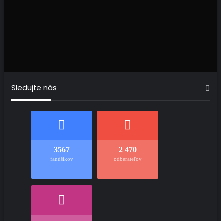
Sledujte nás
3567
2 470
fanúšikov
odberateľov