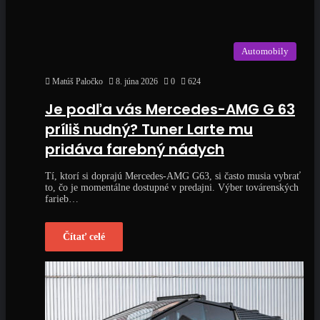
Automobily
Matúš Paločko
8. júna 2026
0
624
Je podľa vás Mercedes-AMG G 63
príliš nudný? Tuner Larte mu
pridáva farebný nádych
Tí, ktorí si doprajú Mercedes-AMG G63, si často musia vybrať
to, čo je momentálne dostupné v predajni. Výber továrenských
farieb…
Čítať celé