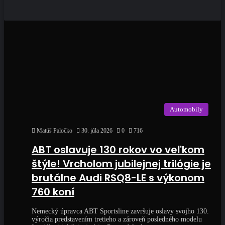
Automobily
Matúš Paločko
30. júla 2026
0
716
ABT oslavuje 130 rokov vo veľkom
štýle! Vrcholom jubilejnej trilógie je
brutálne Audi RSQ8-LE s výkonom
760 koní
Nemecký úpravca ABT Sportsline završuje oslavy svojho 130.
výročia predstavením tretieho a zároveň posledného modelu