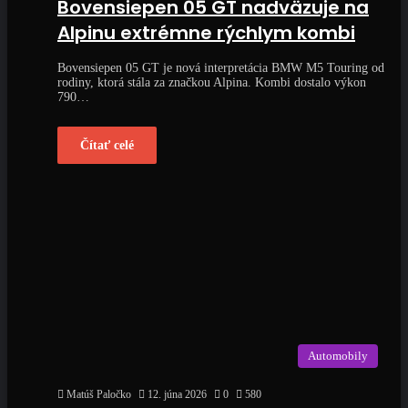
Bovensiepen 05 GT nadväzuje na
Alpinu extrémne rýchlym kombi
Bovensiepen 05 GT je nová interpretácia BMW M5 Touring od
rodiny, ktorá stála za značkou Alpina. Kombi dostalo výkon
790…
Čítať celé
Automobily
Matúš Paločko
12. júna 2026
0
580