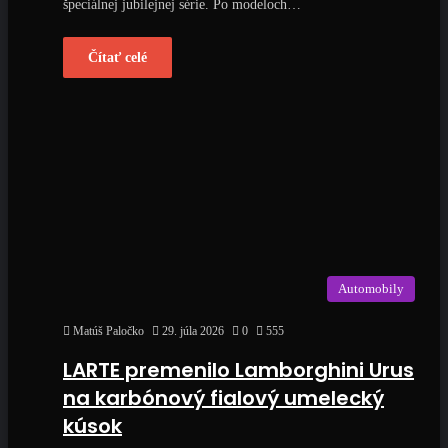
špeciálnej jubilejnej série. Po modeloch…
Čítať celé
Automobily
Matúš Paločko
29. júla 2026
0
555
LARTE premenilo Lamborghini Urus
na karbónový fialový umelecký
kúsok