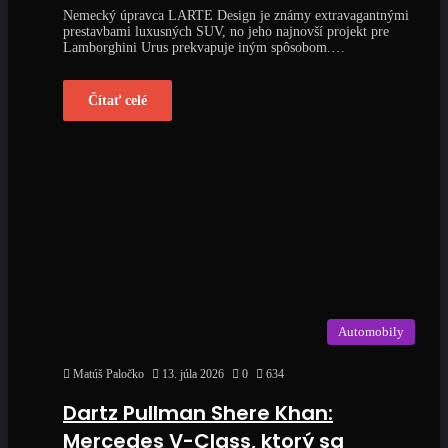
Nemecký úpravca LARTE Design je známy extravagantnými
prestavbami luxusných SUV, no jeho najnovší projekt pre
Lamborghini Urus prekvapuje iným spôsobom.…
Čítať celé
Automobily
Matúš Paločko
13. júla 2026
0
634
Dartz Pullman Shere Khan:
Mercedes V-Class, ktorý sa