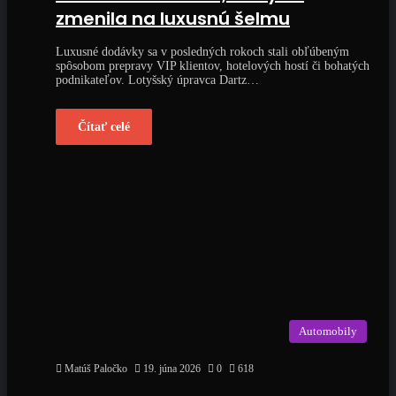
zmenila na luxusnú šelmu
Luxusné dodávky sa v posledných rokoch stali obľúbeným
spôsobom prepravy VIP klientov, hotelových hostí či bohatých
podnikateľov. Lotyšský úpravca Dartz…
Čítať celé
Automobily
Matúš Paločko
19. júna 2026
0
618