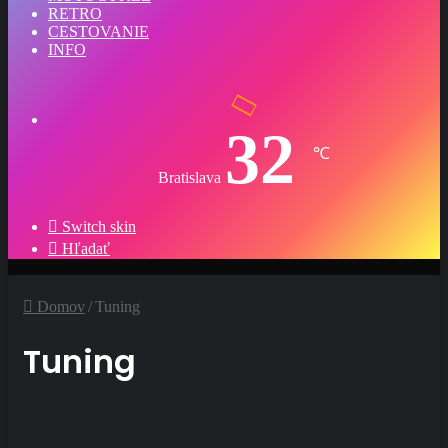
RETRO
CESTOVANIE
INFO
32
℃
Bratislava
Switch skin
Hľadať
Domov
/
Tuning
Tuning