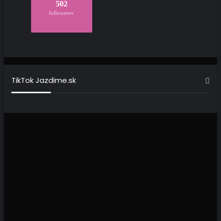
502
followerov
TikTok Jazdime.sk