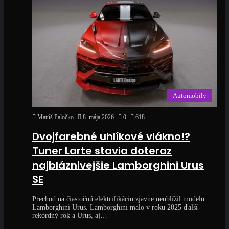
Automobily
Matúš Paločko
8. mája 2026
0
618
Dvojfarebné uhlíkové vlákno!?
Tuner Larte stavia doteraz
najbláznivejšie Lamborghini Urus
SE
Prechod na čiastočnú elektrifikáciu zjavne neublížil modelu
Lamborghini Urus. Lamborghini malo v roku 2025 ďalší
rekordný rok a Urus, aj…