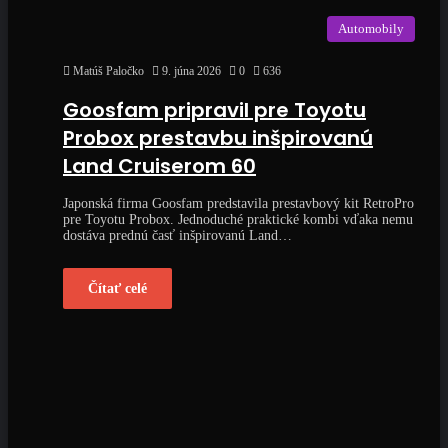
Automobily
Matúš Paločko
9. júna 2026
0
636
Goosfam pripravil pre Toyotu
Probox prestavbu inšpirovanú
Land Cruiserom 60
Japonská firma Goosfam predstavila prestavbový kit RetroPro
pre Toyotu Probox. Jednoduché praktické kombi vďaka nemu
dostáva prednú časť inšpirovanú Land…
Čítať celé