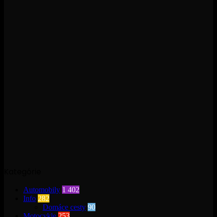
Kategórie
Automobily
1 402
Info
282
Domáce cesty
90
Motocykle
253