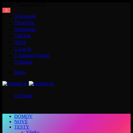
piatok, 7 augusta 2026
Facebook
YouTube
Instagram
TikTok
RSS
Log In
Náhodný článok
Sidebar
Menu
Hľadať
DOMOV
NOVÉ
TESTY
Všetky