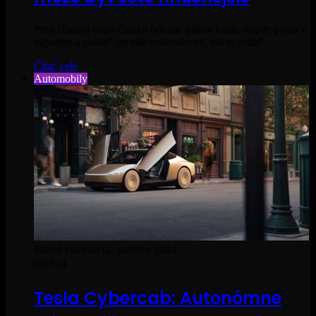
Pred čítaním tohto článku odložte príbor z rúk, dopite pohár s
nápojom a pokiaľ ste ešte neobedovali, tak to zatiaľ…
Čítať celé
Automobily
Matúš Paločko
12. októbra 2024
0
514
Tesla Cybercab: Autonómne