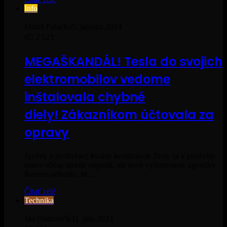
Info
Matúš Paločko
5. januára 2024
0
2 523
MEGAŠKANDÁL! Tesla do svojich
elektromobilov vedome
inštalovala chybné
diely! Zákazníkom účtovala za
opravy
Správy o pochybnej kvalite konštrukcie Tesly sa v priebehu
rokov občas niekde objavili, ale nové vyšetrovanie agentúry
Reuters odhalilo, že…
Čítať celé
Technika
Ján Ondrovčík
11. júla 2023