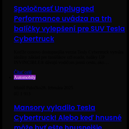
Spoločnosť Unplugged
Performance uvádza na trh
balíčky vylepšení pre SUV Tesla
Cybertruck
Keďže cenovo dostupnejšia verzia Tesly Cybertruck vytvára
ideálny základ pre fanúšikov off-roadu, balíky UP
INVINCIBLE® dávajú vodičom jasnú cestu, ako…
Čítať celé
Automobily
Matúš Paločko
28. februára 2025
0
1 913
Mansory vyladilo Tesla
Cybertruck! Alebo keď hnusné
môže byť ešte hnusnejšie