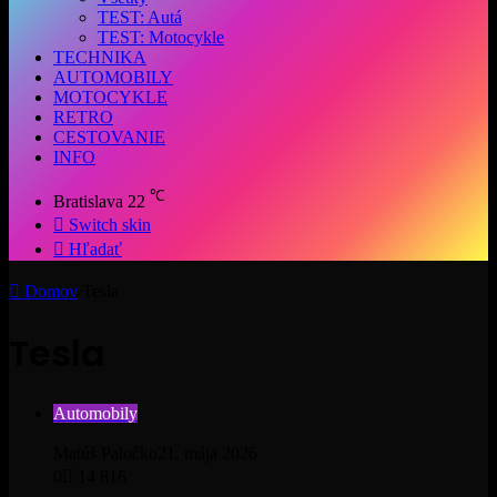
TEST: Autá
TEST: Motocykle
TECHNIKA
AUTOMOBILY
MOTOCYKLE
RETRO
CESTOVANIE
INFO
℃
Bratislava
22
Switch skin
Hľadať
Domov
/
Tesla
Tesla
Automobily
Matúš Paločko
21. mája 2026
0
14 816