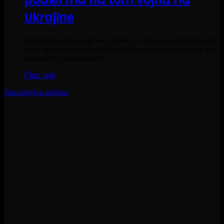
Ukrajine
Donedávna bolo na prvom mieste vo vývoze automobilov do
sveta Japonsko. Ich štvrťročné čísla nedokázali prekonať ani
nemecké či juhokórejské…
Čítať celé
Nasledujúca stránka