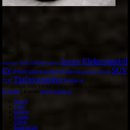
Tagy
Elektromobil
Electric
Concept
BMW
Crossover
Anniversary
SUV
EV
Hybrid
koncept
Limited
Mercedes
Off-road
Mercedes-Benz
Tlačová správa
Tuning
TEST
v8
© Copyright 2026, Všetky práva vyhradené | Stránky vytvorila:
beVisible
| Kontakt:
info@jazdime.sk
Domov
O nás
Inzercia
Kontakt
GDPR
Štatút súťaže