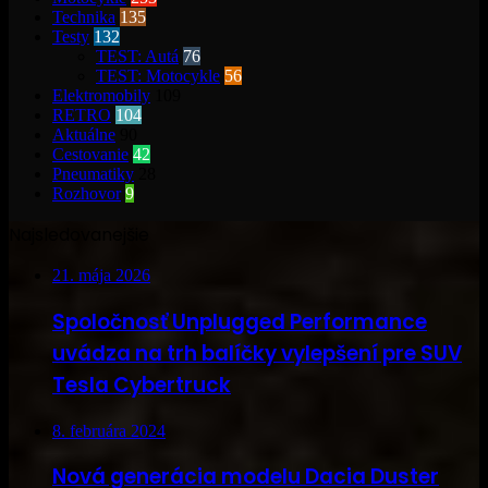
Technika
135
Testy
132
TEST: Autá
76
TEST: Motocykle
56
Elektromobily
109
RETRO
104
Aktuálne
90
Cestovanie
42
Pneumatiky
28
Rozhovor
9
Najsledovanejšie
21. mája 2026
Spoločnosť Unplugged Performance
uvádza na trh balíčky vylepšení pre SUV
Tesla Cybertruck
8. februára 2024
Nová generácia modelu Dacia Duster