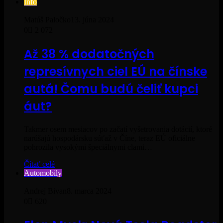
Info
Matúš Paločko
13. júna 2024
0
2 072
Až 38 % dodatočných
represívnych ciel EÚ na čínske
autá! Čomu budú čeliť kupci
áut?
Takmer osem mesiacov po začatí vyšetrovania dotácií, ktoré
narúšajú hospodársku súťaž v Číne, teraz EÚ oficiálne
pohrozila vysokými špeciálnymi clami…
Čítať celé
Automobily
Andrej Bivan
8. marca 2024
0
620