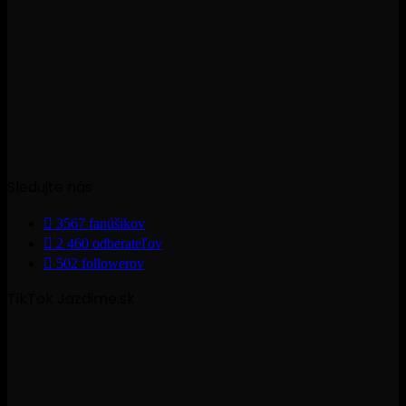
Sledujte nás
3567
fanúšikov
2 460
odberateľov
502
followerov
TikTok Jazdime.sk