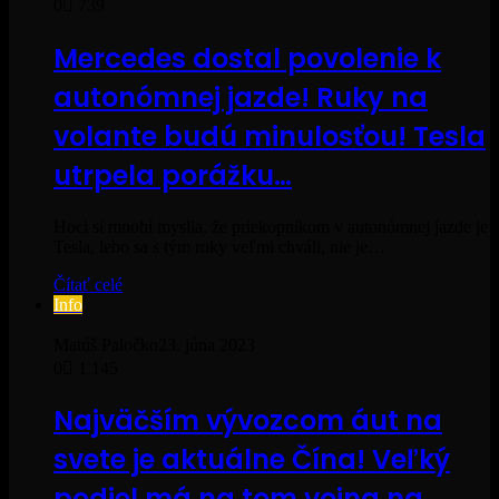
0
739
Mercedes dostal povolenie k
autonómnej jazde! Ruky na
volante budú minulosťou! Tesla
utrpela porážku…
Hoci si mnohí myslia, že priekopníkom v autonómnej jazde je
Tesla, lebo sa s tým roky veľmi chváli, nie je…
Čítať celé
Info
Matúš Paločko
23. júna 2023
0
1 145
Najväčším vývozcom áut na
svete je aktuálne Čína! Veľký
podiel má na tom vojna na