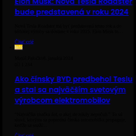
Elon Musk: Nová Tesla Roadster
bude predstavená v roku 2024
Nová Tesla Roadster má byť predstavená tento rok a do
sériovej výroby sa dostane v roku 2025. Elon Musk to…
Čítať celé
Info
Matúš Paločko
8. januára 2024
0
1 234
Ako čínsky BYD predbehol Teslu
a stal sa najväčším svetovým
výrobcom elektromobilov
“Najväčšia značka áut, o akej ste nikdy nepočuli.” To sú
slová, ktorými sa popredná čínska automobilka propaguje,
keďže sa snaží…
Čítať celé