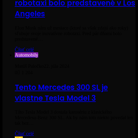
robotaxi bolo predstavené v Los
Angeles
Elon Musk nám už mesiace (ktoré sa však zdajú ako roky)
sľubuje svoje inovatívne robotaxi. Pred pár dňami bolo
predstavené…
Čítať celé
Automobily
Matúš Paločko
22. júla 2024
0
1 204
Tento Mercedes 300 SL je
vlastne Tesla Model 3
Táto Tesla Model 3 dostala karosériu z klasického
Mercedesu-Benz 300 SL. Ak by nám toto niekto povedal len
tak bez…
Čítať celé