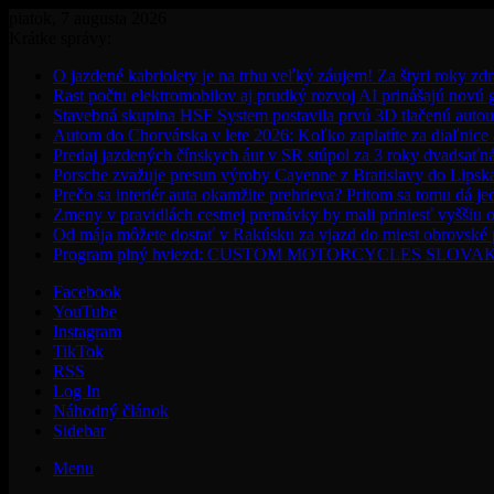
piatok, 7 augusta 2026
Krátke správy:
O jazdené kabriolety je na trhu veľký záujem! Za štyri roky zdr
Rast počtu elektromobilov aj prudký rozvoj AI prinášajú novú
Stavebná skupina HSF System postavila prvú 3D tlačenú auto
Autom do Chorvátska v lete 2026: Koľko zaplatíte za diaľnice a
Predaj jazdených čínskych áut v SR stúpol za 3 roky dvadsaťn
Porsche zvažuje presun výroby Cayenne z Bratislavy do Lipsk
Prečo sa interiér auta okamžite prehrieva? Pritom sa tomu dá j
Zmeny v pravidlách cestnej premávky by mali priniesť vyššiu o
Od mája môžete dostať v Rakúsku za vjazd do miest obrovské
Program plný hviezd: CUSTOM MOTORCYCLES SLOVAKIA pon
Facebook
YouTube
Instagram
TikTok
RSS
Log In
Náhodný článok
Sidebar
Menu