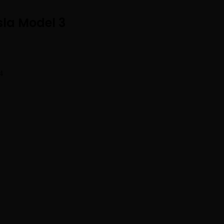
sla Model 3
4