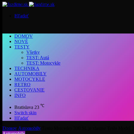
Hľadať
DOMOV
NOVÉ
TESTY
Všetky
TEST: Autá
TEST: Motocykle
TECHNIKA
AUTOMOBILY
MOTOCYKLE
RETRO
CESTOVANIE
INFO
℃
Bratislava
23
Switch skin
Hľadať
Domov
/
Automobily
/
Tento Mercedes 300 SL je vlastne Tesla Model 3
Automobily