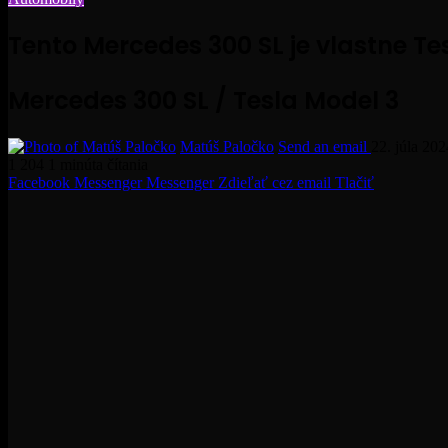
Tento Mercedes 300 SL je vlastne Te
Mercedes 300 SL / Tesla Model 3
Matúš Paločko
Send an email
22. júla 202
1 204
1 minúta čítania
Facebook
Messenger
Messenger
Zdieľať cez email
Tlačiť