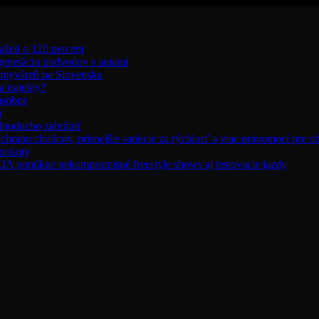
aželi o 120 percent
 generáciu podvodov s autami
umyváreň na Slovensku
 trajekty?
ásobne
a
ednoducho zabrániť
chranu chodcov, prísnejšie sankcie za rýchlosť a viac právomocí pre o
 pokuty
úkne nekompromisné freestyle shows aj testovacie jazdy