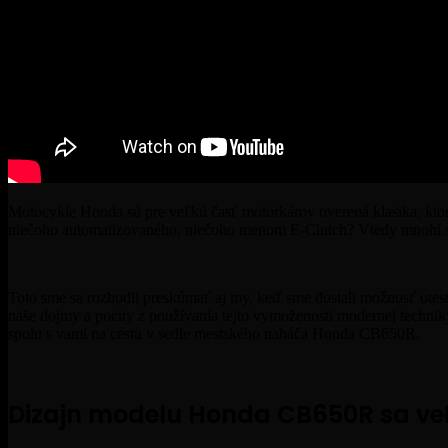
Motocykle Honda sú pre veľkú časť motorkárov overená klasika, ktor
niečoho automatizovaného, niečoho menom E-Clutch? Vtedy mnohí spoz
Toto sme sa rozhodli preskúmať aj my, keď sme dostali možnosť ot
naše dojmy a pocity z používania tejto vymoženosti modernej technik
spolu s vami na cestu v sedle mestského naháča Honda CB650R.
Dizajn modelu Honda CB650R sa veľ