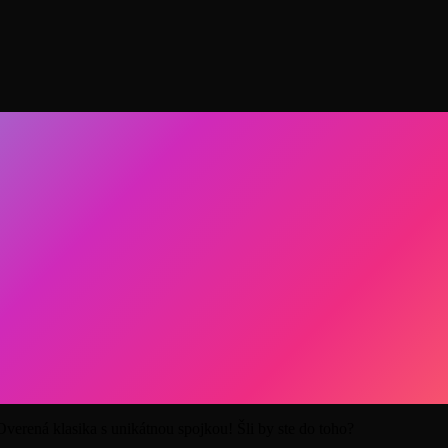
ená klasika s unikátnou spojkou! Šli by ste do toho?