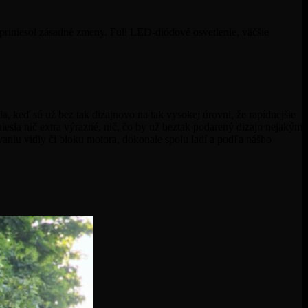
priniesol zásadné zmeny. Full LED-diódové osvetlenie, väčšie
a, keď sú už bez tak dizajnovo na tak vysokej úrovni, že rapídnejšie
iesla nič extra výrazné, nič, čo by už beztak podarený dizajn nejakým
iu vidly či bloku motora, dokonale spolu ladí a podľa nášho