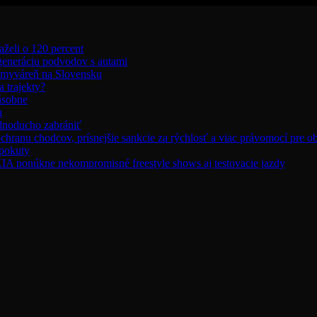
aželi o 120 percent
 generáciu podvodov s autami
umyváreň na Slovensku
 trajekty?
ásobne
a
ednoducho zabrániť
chranu chodcov, prísnejšie sankcie za rýchlosť a viac právomocí pre o
 pokuty
úkne nekompromisné freestyle shows aj testovacie jazdy