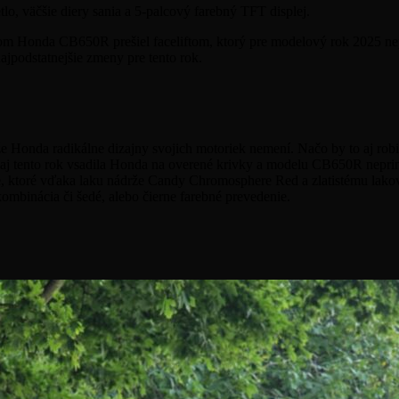
lo, väčšie diery sania a 5-palcový farebný TFT displej.
nom Honda CB650R prešiel faceliftom, ktorý pre modelový rok 2025 ne
ajpodstatnejšie zmeny pre tento rok.
e Honda radikálne dizajny svojich motoriek nemení. Načo by to aj robil
k aj tento rok vsadila Honda na overené krivky a modelu CB650R neprin
toré vďaka laku nádrže Candy Chromosphere Red a zlatistému lakovan
ombinácia či šedé, alebo čierne farebné prevedenie.