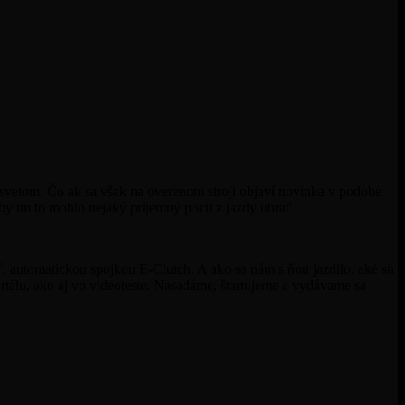
svetom. Čo ak sa však na overenom stroji objaví novinka v podobe
y im to mohlo nejaký príjemný pocit z jazdy ubrať.
automatickou spojkou E-Clutch. A ako sa nám s ňou jazdilo, aké sú
rtálu, ako aj vo videoteste. Nasadáme, štartujeme a vydávame sa