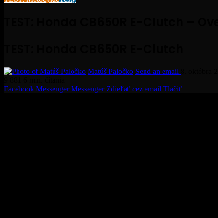
TEST: Honda CB650R E-Clutch – Over
TEST: Honda CB650R E-Clutch
Matúš Paločko
Send an email
8. októbra 
9 881
6 min. čítania
Facebook
Messenger
Messenger
Zdieľať cez email
Tlačiť