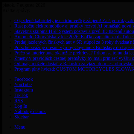
piatok, 7 augusta 2026
Krátke správy:
O jazdené kabriolety je na trhu veľký záujem! Za štyri roky zdr
Rast počtu elektromobilov aj prudký rozvoj AI prinášajú novú
Stavebná skupina HSF System postavila prvú 3D tlačenú auto
Autom do Chorvátska v lete 2026: Koľko zaplatíte za diaľnice a
Predaj jazdených čínskych áut v SR stúpol za 3 roky dvadsaťn
Porsche zvažuje presun výroby Cayenne z Bratislavy do Lipsk
Prečo sa interiér auta okamžite prehrieva? Pritom sa tomu dá j
Zmeny v pravidlách cestnej premávky by mali priniesť vyššiu o
Od mája môžete dostať v Rakúsku za vjazd do miest obrovské
Program plný hviezd: CUSTOM MOTORCYCLES SLOVAKIA pon
Facebook
YouTube
Instagram
TikTok
RSS
Log In
Náhodný článok
Sidebar
Menu