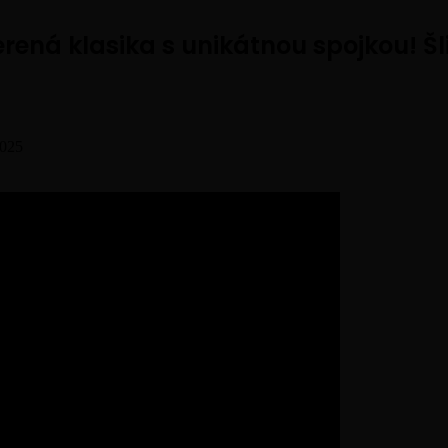
ená klasika s unikátnou spojkou! Šli
2025