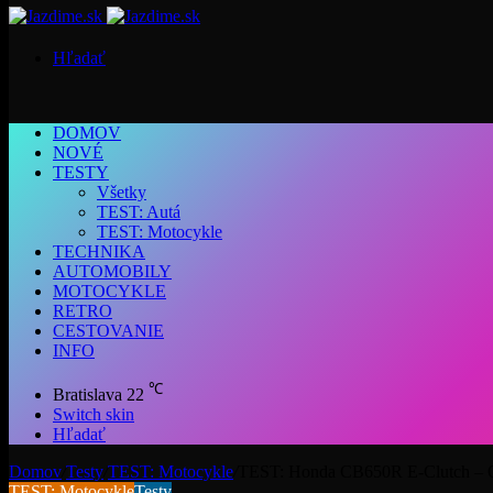
Hľadať
DOMOV
NOVÉ
TESTY
Všetky
TEST: Autá
TEST: Motocykle
TECHNIKA
AUTOMOBILY
MOTOCYKLE
RETRO
CESTOVANIE
INFO
℃
Bratislava
22
Switch skin
Hľadať
Domov
/
Testy
/
TEST: Motocykle
/
TEST: Honda CB650R E-Clutch – Over
TEST: Motocykle
Testy