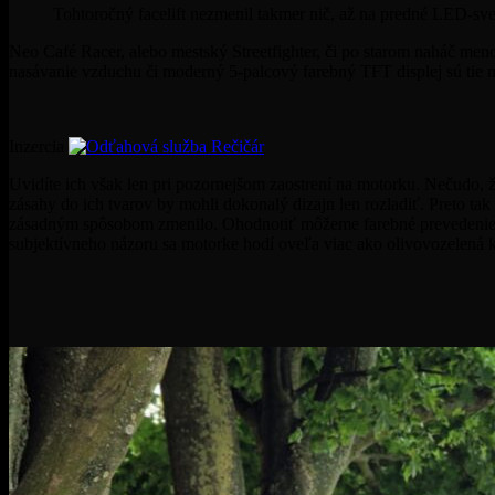
Tohtoročný facelift nezmenil takmer nič, až na predné LED-svet
Neo Café Racer, alebo mestský Streetfighter, či po starom naháč me
nasávanie vzduchu či moderný 5-palcový farebný TFT displej sú tie n
Inzercia
Uvidíte ich však len pri pozornejšom zaostrení na motorku. Nečudo, ž
zásahy do ich tvarov by mohli dokonalý dizajn len rozladiť. Preto ta
zásadným spôsobom zmenilo. Ohodnotiť môžeme farebné prevedenie, k
subjektívneho názoru sa motorke hodí oveľa viac ako olivovozelená k