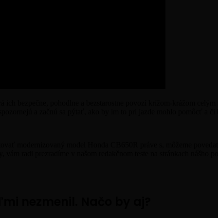
á ich bezpečne, pohodlne a bezstarostne povozí krížom-krážom celým 
ornejú a začnú sa pýtať, ako by im to pri jazde mohlo pomôcť a či b
estovať modernizovaný model Honda CB650R práve s, môžeme povedať, 
y, vám radi prezradíme v našom redakčnom teste na stránkach nášho po
mi nezmenil. Načo by aj?