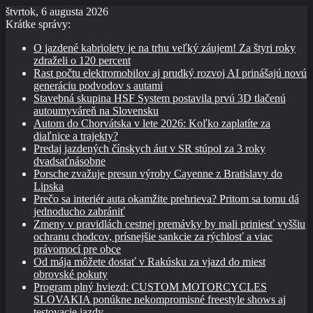
štvrtok, 6 augusta 2026
Krátke správy:
O jazdené kabriolety je na trhu veľký záujem! Za štyri roky
zdraželi o 120 percent
Rast počtu elektromobilov aj prudký rozvoj AI prinášajú novú
generáciu podvodov s autami
Stavebná skupina HSF System postavila prvú 3D tlačenú
autoumyváreň na Slovensku
Autom do Chorvátska v lete 2026: Koľko zaplatíte za
diaľnice a trajekty?
Predaj jazdených čínskych áut v SR stúpol za 3 roky
dvadsaťnásobne
Porsche zvažuje presun výroby Cayenne z Bratislavy do
Lipska
Prečo sa interiér auta okamžite prehrieva? Pritom sa tomu dá
jednoducho zabrániť
Zmeny v pravidlách cestnej premávky by mali priniesť vyššiu
ochranu chodcov, prísnejšie sankcie za rýchlosť a viac
právomocí pre obce
Od mája môžete dostať v Rakúsku za vjazd do miest
obrovské pokuty
Program plný hviezd: CUSTOM MOTORCYCLES
SLOVAKIA ponúkne nekompromisné freestyle shows aj
testovacie jazdy