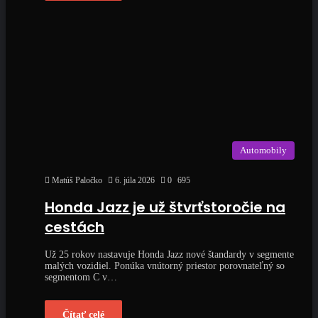
Automobily
Matúš Paločko
6. júla 2026
0
695
Honda Jazz je už štvrťstoročie na
cestách
Už 25 rokov nastavuje Honda Jazz nové štandardy v segmente
malých vozidiel. Ponúka vnútorný priestor porovnateľný so
segmentom C v…
Čítať celé