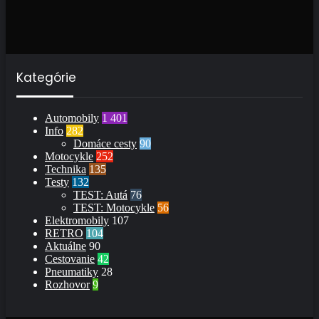
Kategórie
Automobily
1 401
Info
282
Domáce cesty
90
Motocykle
252
Technika
135
Testy
132
TEST: Autá
76
TEST: Motocykle
56
Elektromobily
107
RETRO
104
Aktuálne
90
Cestovanie
42
Pneumatiky
28
Rozhovor
9