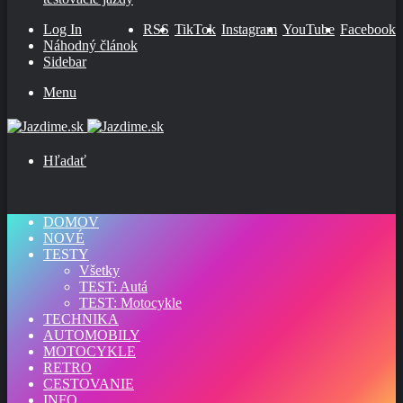
Log In
RSS
TikTok
Instagram
YouTube
Facebook
Náhodný článok
Sidebar
Menu
Hľadať
DOMOV
NOVÉ
TESTY
Všetky
TEST: Autá
TEST: Motocykle
TECHNIKA
AUTOMOBILY
MOTOCYKLE
RETRO
CESTOVANIE
INFO