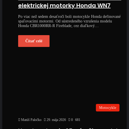
elektrickej motorky Honda WN7
Po viac než sedem desaťročí boli motocykle Honda definované
spaľovacími motormi. Od sústredeného vzrušenia modelu
Honda CBR1000RR‑R Fireblade, cez diaľkový…
Čítať celé
Motocykle
Matúš Paločko
29. mája 2026
0
681