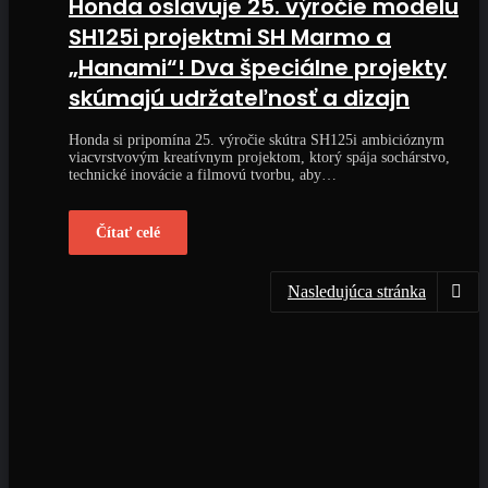
Honda oslavuje 25. výročie modelu
SH125i projektmi SH Marmo a
„Hanami“! Dva špeciálne projekty
skúmajú udržateľnosť a dizajn
Honda si pripomína 25. výročie skútra SH125i ambicióznym
viacvrstvovým kreatívnym projektom, ktorý spája sochárstvo,
technické inovácie a filmovú tvorbu, aby…
Čítať celé
Nasledujúca stránka