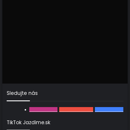
Sledujte nás
502
followerov
2 460
odberateľov
3567
fanúšikov
TikTok Jazdime.sk