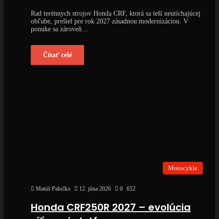
Rad terénnych strojov Honda CRF, ktorá sa teší neutíchajúcej
obľube, prešiel pre rok 2027 zásadnou modernizáciou. V
ponuke sa zároveň…
Čítať celé
Motocykle
Matúš Paločko
12. júna 2026
0
652
Honda CRF250R 2027 – evolúcia