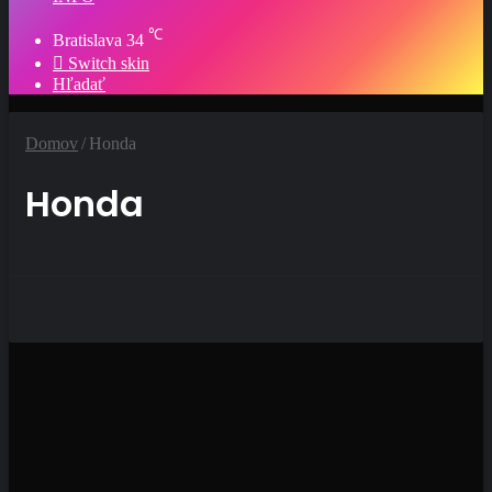
℃
Bratislava
34
Switch skin
Hľadať
Domov
/
Honda
Honda