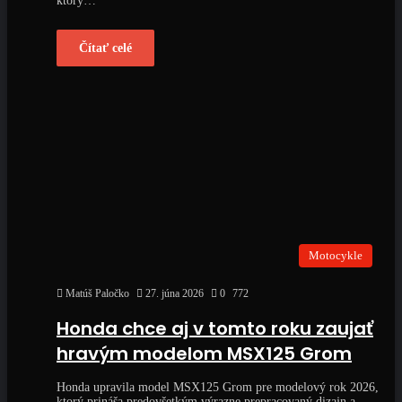
ktorý…
Čítať celé
Motocykle
Matúš Paločko
27. júna 2026
0
772
Honda chce aj v tomto roku zaujať
hravým modelom MSX125 Grom
Honda upravila model MSX125 Grom pre modelový rok 2026,
ktorý prináša predovšetkým výrazne prepracovaný dizajn a