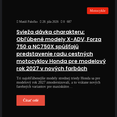
Motocykle
Matúš Paločko
28. júla 2026
0
687
Svieža dávka charakteru:
Obľúbené modely X-ADV, Forza
750 a NC750X spúšťajú
predstavenie radu cestných
motocyklov Honda pre modelový
rok 2027 v nových farbách
Tri najobľúbenejšie modely strednej triedy Honda sa pre
modelový rok 2027 zmodernizovali, a to vrátane nových
farebných variantov pre maxiskútre…
Čítať celé