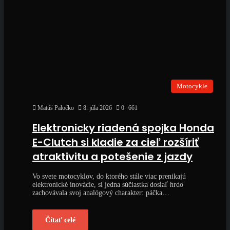
Motocykle
Matúš Paločko
8. júla 2026
0
661
Elektronicky riadená spojka Honda
E-Clutch si kladie za cieľ rozšíriť
atraktivitu a potešenie z jazdy
Vo svete motocyklov, do ktorého stále viac prenikajú
elektronické inovácie, si jedna súčiastka dosiaľ hrdo
zachovávala svoj analógový charakter: páčka…
Čítať celé