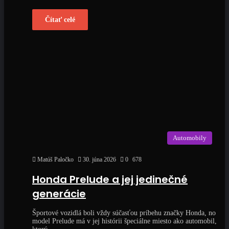
Čítať celé
Automobily
Matúš Paločko
30. júna 2026
0
678
Honda Prelude a jej jedinečné
generácie
Športové vozidlá boli vždy súčasťou príbehu značky Honda, no
model Prelude má v jej histórii špeciálne miesto ako automobil,