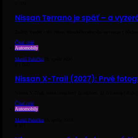
0
790
Nissan Terrano je späť – a vyze
Známy model z 90. rokov minukého storočia sa vracia z dôcho
Čítať celé
Automobily
Matúš Paločko
18. apríla 2026
0
1 040
Nissan X-Trail (2027): Prvé foto
Nissan X-Trail, sotva osviežený faceliftom, už čelí svojej ďal
Čítať celé
Automobily
Matúš Paločko
15. apríla 2026
0
671