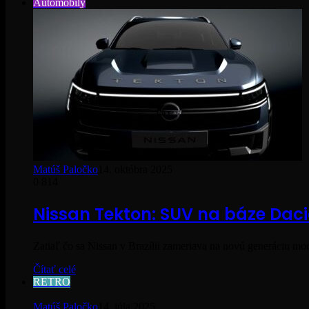
Automobily
Matúš Paločko
14. októbra 2025
0
814
Nissan Tekton: SUV na báze Daci
Zatiaľ čo sa Nissan v Brazílii zameriava na novú generáciu m
Čítať celé
RETRO
Matúš Paločko
14. júla 2025