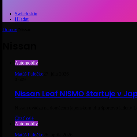
Switch skin
Hľadať
Domov
/
Nissan
Nissan
Automobily
Matúš Paločko
27. júla 2026
0
609
Nissan Leaf NISMO štartuje v 
Nissan uvádza na domácom japonskom trhu športovo ladený
Čítať celé
Automobily
Matúš Paločko
26. apríla 2026