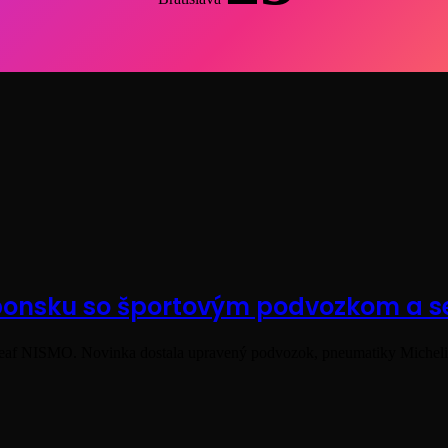
Japonsku so športovým podvozkom a
 Leaf NISMO. Novinka dostala upravený podvozok, pneumatiky Mich