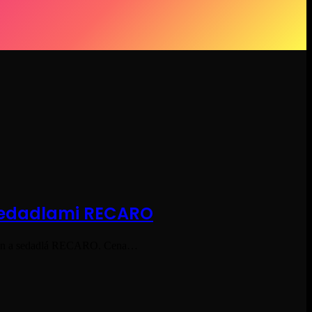
 sedadlami RECARO
elin a sedadlá RECARO. Cena…