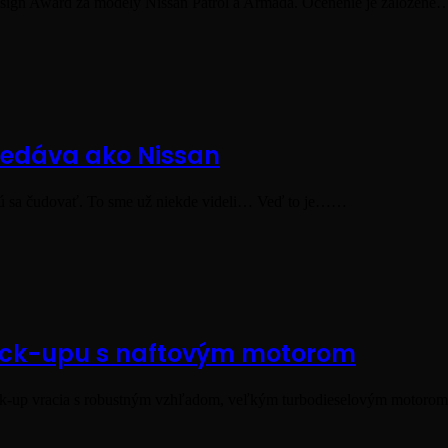
esign Award za modely Nissan Patrol a Armada. Ocenenie je založené
predáva ako Nissan
ačnú sa čudovať. To sme už niekde videli… Veď to je……
pick-upu s naftovým motorom
 pick-up vracia s robustným vzhľadom, veľkým turbodieselovým motor