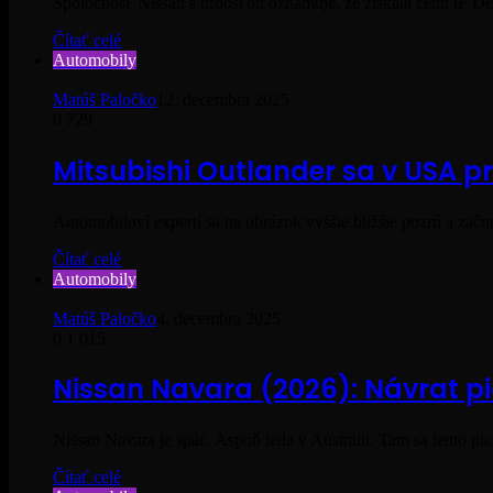
Spoločnosť Nissan s hrdosťou oznamuje, že získala cenu iF D
Čítať celé
Automobily
Matúš Paločko
12. decembra 2025
0
729
Mitsubishi Outlander sa v USA 
Automobiloví experti sa na obrázok vyššie bližšie pozrú a z
Čítať celé
Automobily
Matúš Paločko
4. decembra 2025
0
1 015
Nissan Navara (2026): Návrat 
Nissan Navara je späť. Aspoň teda v Austrálii. Tam sa tento
Čítať celé