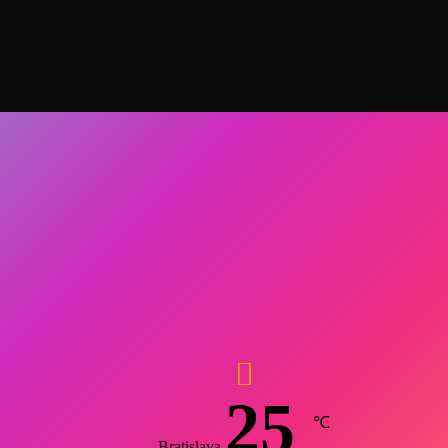
25
℃
Bratislava