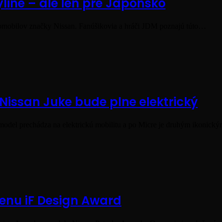
line – ale len pre Japonsko
tomobilov značky Nissan. Fanúšikovia a hráči JDM poznajú túto…
ssan Juke bude plne elektrický
ý model prechádza na elektrickú mobilitu a po Micre je druhým ikonic
cenu iF Design Award