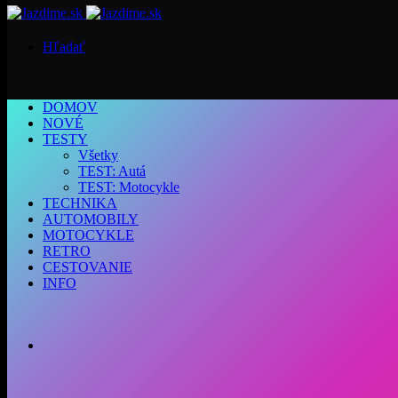
Hľadať
DOMOV
NOVÉ
TESTY
Všetky
TEST: Autá
TEST: Motocykle
TECHNIKA
AUTOMOBILY
MOTOCYKLE
RETRO
CESTOVANIE
INFO