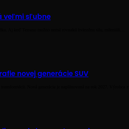
rá veľmi sľubne
dku. Aj keď Terrano možno nemá rovnakú hviezdnu silu, mileniáli…
grafie novej generácie SUV
šej transformácii. Nová generácia je naplánovaná na rok 2027. Výrobca 