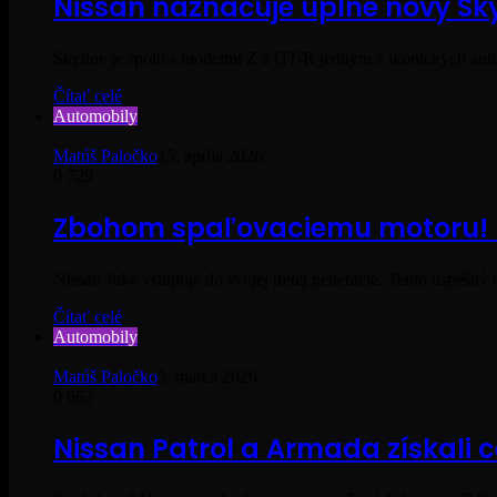
Nissan naznačuje úplne nový Sky
Skyline je spolu s modelmi Z a GT-R jedným z ikonických au
Čítať celé
Automobily
Matúš Paločko
15. apríla 2026
0
729
Zbohom spaľovaciemu motoru! Ni
Nissan Juke vstupuje do svojej tretej generácie. Tento úspešn
Čítať celé
Automobily
Matúš Paločko
5. marca 2026
0
662
Nissan Patrol a Armada získali 