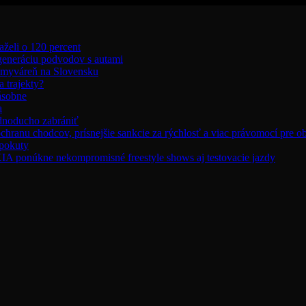
aželi o 120 percent
 generáciu podvodov s autami
umyváreň na Slovensku
 trajekty?
ásobne
a
ednoducho zabrániť
chranu chodcov, prísnejšie sankcie za rýchlosť a viac právomocí pre o
 pokuty
úkne nekompromisné freestyle shows aj testovacie jazdy