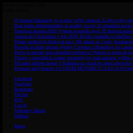
sobota, 8 augusta 2026
Krátke správy:
O jazdené kabriolety je na trhu veľký záujem! Za štyri roky zdr
Rast počtu elektromobilov aj prudký rozvoj AI prinášajú novú
Stavebná skupina HSF System postavila prvú 3D tlačenú auto
Autom do Chorvátska v lete 2026: Koľko zaplatíte za diaľnice a
Predaj jazdených čínskych áut v SR stúpol za 3 roky dvadsaťn
Porsche zvažuje presun výroby Cayenne z Bratislavy do Lipsk
Prečo sa interiér auta okamžite prehrieva? Pritom sa tomu dá j
Zmeny v pravidlách cestnej premávky by mali priniesť vyššiu o
Od mája môžete dostať v Rakúsku za vjazd do miest obrovské
Program plný hviezd: CUSTOM MOTORCYCLES SLOVAKIA pon
Facebook
YouTube
Instagram
TikTok
RSS
Log In
Náhodný článok
Sidebar
Menu