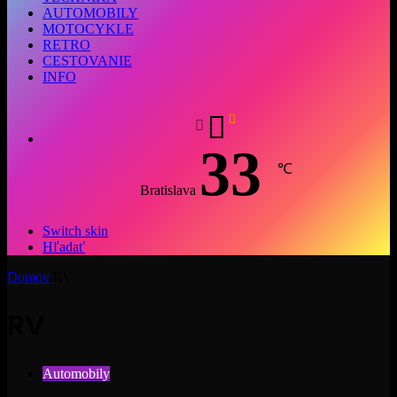
AUTOMOBILY
MOTOCYKLE
RETRO
CESTOVANIE
INFO
33
℃
Bratislava
Switch skin
Hľadať
Domov
/
RV
RV
Automobily