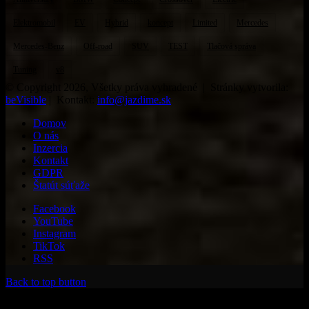
Elektromobil
EV
Hybrid
koncept
Limited
Mercedes
Mercedes-Benz
Off-road
SUV
TEST
Tlačová správa
Tuning
v8
© Copyright 2026, Všetky práva vyhradené | Stránky vytvorila:
beVisible
| Kontakt:
info@jazdime.sk
Domov
O nás
Inzercia
Kontakt
GDPR
Štatút súťaže
Facebook
YouTube
Instagram
TikTok
RSS
Back to top button