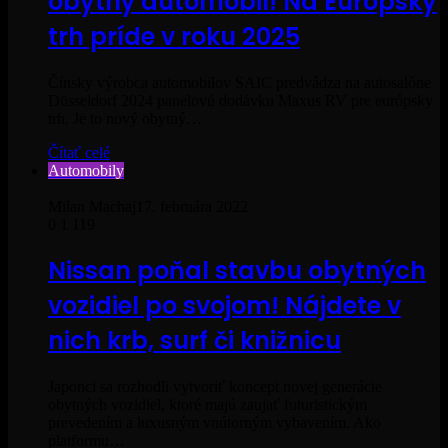
obytný automobil! Na Európsky
trh príde v roku 2025
Čínsky výrobca automobilov SAIC predvádza na autosalóne
Düsseldorf 2024 panelovú dodávku Maxus RV pre európsky
trh. Je to nový obytný…
Čítať celé
Automobily
Milan Machaj
17. februára 2022
0
1 119
Nissan poňal stavbu obytných
vozidiel po svojom! Nájdete v
nich krb, surf či knižnicu
Japonci sa rozhodli vytvoriť koncept novej generácie
obytných vozidiel, ktoré majú zaujať futuristickým
prevedením a luxusným vnútorným vybavením. Ako
platformu…