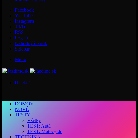
Facebook
YouTube
Instagram
TikTok
RSS
Log In
Náhodný článok
Sidebar
Menu
Hľadať
DOMOV
NOVÉ
TESTY
Všetky
TEST: Autá
TEST: Motocykle
TECHNIKA