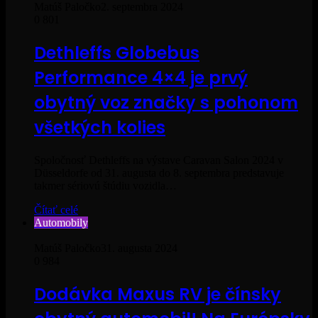
Matúš Paločko
2. septembra 2024
0
801
Dethleffs Globebus
Performance 4×4 je prvý
obytný voz značky s pohonom
všetkých kolies
Spoločnosť Dethleffs na výstave Caravan Salon 2024 v
Düsseldorfe od 31. augusta do 8. septembra predstavuje
takmer sériovú štúdiu vozidla…
Čítať celé
Automobily
Matúš Paločko
31. augusta 2024
0
984
Dodávka Maxus RV je čínsky