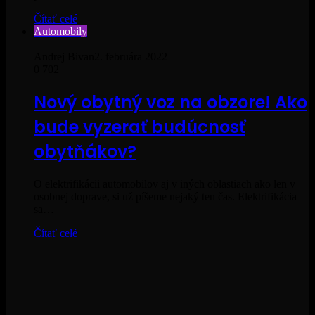
Čítať celé
Automobily
Andrej Bivan
2. februára 2022
0
702
Nový obytný voz na obzore! Ako
bude vyzerať budúcnosť
obytňákov?
O elektrifikácii automobilov aj v iných oblastiach ako len v
osobnej doprave, si už píšeme nejaký ten čas. Elektrifikácia
sa…
Čítať celé