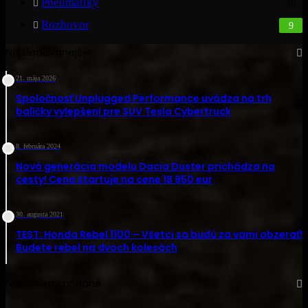
Pneumatiky
28
Rozhovor
9
Najsledovanejšie
21. mája 2026
Spoločnosť Unplugged Performance uvádza na trh
balíčky vylepšení pre SUV Tesla Cybertruck
8. februára 2024
Nová generácia modelu Dacia Duster prichádza na
cesty! Cena štartuje na cene 18 950 eur
30. augusta 2021
TEST: Honda Rebel 1100 – Všetci sa budú za vami obzerať!
Budete rebel na dvoch kolesách
Naposledy pridané