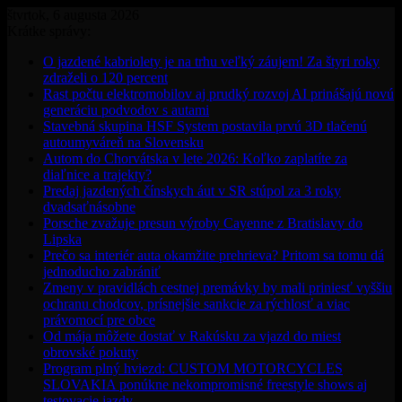
štvrtok, 6 augusta 2026
Krátke správy:
O jazdené kabriolety je na trhu veľký záujem! Za štyri roky
zdraželi o 120 percent
Rast počtu elektromobilov aj prudký rozvoj AI prinášajú novú
generáciu podvodov s autami
Stavebná skupina HSF System postavila prvú 3D tlačenú
autoumyváreň na Slovensku
Autom do Chorvátska v lete 2026: Koľko zaplatíte za
diaľnice a trajekty?
Predaj jazdených čínskych áut v SR stúpol za 3 roky
dvadsaťnásobne
Porsche zvažuje presun výroby Cayenne z Bratislavy do
Lipska
Prečo sa interiér auta okamžite prehrieva? Pritom sa tomu dá
jednoducho zabrániť
Zmeny v pravidlách cestnej premávky by mali priniesť vyššiu
ochranu chodcov, prísnejšie sankcie za rýchlosť a viac
právomocí pre obce
Od mája môžete dostať v Rakúsku za vjazd do miest
obrovské pokuty
Program plný hviezd: CUSTOM MOTORCYCLES
SLOVAKIA ponúkne nekompromisné freestyle shows aj
testovacie jazdy