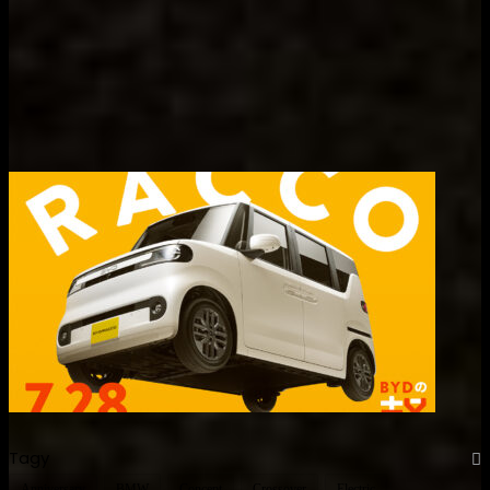
Tagy
Anniversary
BMW
Concept
Crossover
Electric