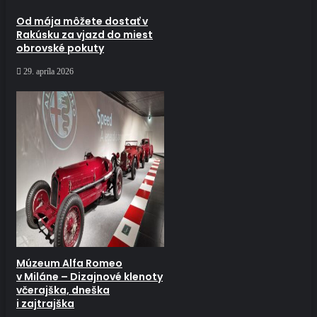
Od mája môžete dostať v
Rakúsku za vjazd do miest
obrovské pokuty
29. apríla 2026
Múzeum Alfa Romeo
v Miláne – Dizajnové klenoty
včerajška, dneška
i zajtrajška