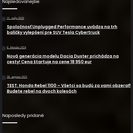
Najsledovanejšie
21. mája 2026
Spoločnosť Unplugged Performance uvádza na trh
balíčky vylepšení pre SUV Tesla Cybertruck
8. februára 2024
Nová generácia modelu Dacia Duster prichádza na
cesty! Cena štartuje na cene 18 950 eur
30. augusta 2021
TEST: Honda Rebel 1100 – Všetci sa budú za vami obzerať!
Budete rebel na dvoch kolesách
Naposledy pridané