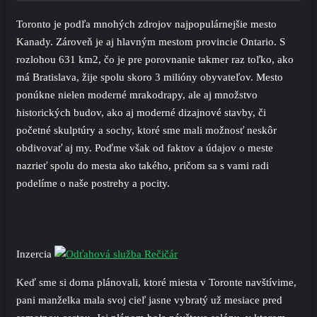
Toronto je podľa mnohých zdrojov najpopulárnejšie mesto
Kanady. Zároveň je aj hlavným mestom provincie Ontario. S
rozlohou 631 km2, čo je pre porovnanie takmer raz toľko, ako
má Bratislava, žije spolu skoro 3 milióny obyvateľov. Mesto
ponúkne nielen moderné mrakodrapy, ale aj množstvo
historických budov, ako aj moderné dizajnové stavby, či
početné skulptúry a sochy, ktoré sme mali možnosť neskôr
obdivovať aj my. Poďme však od faktov a údajov o meste
nazrieť spolu do mesta ako takého, pričom sa s vami radi
podelíme o naše postrehy a pocity.
Inzercia
Keď sme si doma plánovali, ktoré miesta v Toronte navštívime,
pani manželka mala svoj cieľ jasne vybratý už mesiace pred