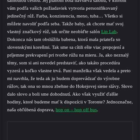
samotnou cestou. Jej plánom bola návšteva salónu, v ktorom
vám podľa vašich požiadaviek vytvoria personifikovaný
jedinečný rúž. Farba, konzistencia, meno, tuba… Všetko si
môžete navoliť podľa seba. Takže baby, ak chcete mať svoj
vlastný značkový rúž, tak určite neobíďte salón
Lip Lab
.
Dokonca nás tam obslúžila babena, ktorá mala priateľa so
slovenskými koreňmi. Tak sme sa cítili ešte viac prepojení a
príjemne prekvapení pri tvorbe rúžu na mieru. Ja, ako neznalý
témy, som si ani nevedel predstaviť, ako takáto procedúra
vyzerá a koľko vlastne trvá. Pani manželka však vedela a preto
mi navrhla, že teda ak ju budem doprevádzať do výrobne
rúžov, tak ona so mnou zbehne do Hokejovej siene slávy. Slovo
dalo slovo a boli sme dohodnutí. Ako však využiť ďalšie
hodiny, ktoré budeme mať k dispozícii v Toronte? Jednoznačne,
naša obľúbená doprava,
hop on – hop off bus
.