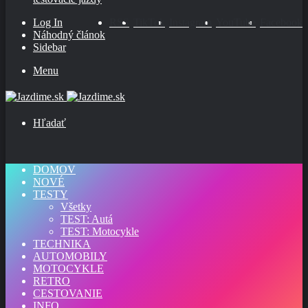
Log In
RSS
TikTok
Instagram
YouTube
Facebook
Náhodný článok
Sidebar
Menu
Hľadať
DOMOV
NOVÉ
TESTY
Všetky
TEST: Autá
TEST: Motocykle
TECHNIKA
AUTOMOBILY
MOTOCYKLE
RETRO
CESTOVANIE
INFO