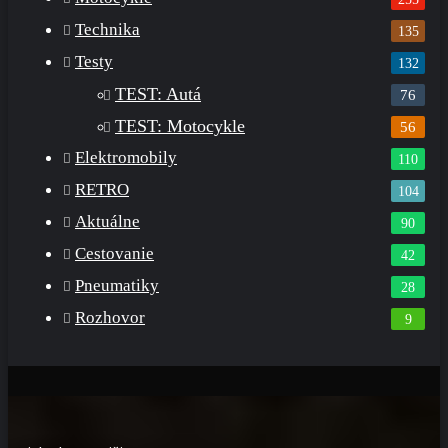
Technika
135
Testy
132
TEST: Autá
76
TEST: Motocykle
56
Elektromobily
110
RETRO
104
Aktuálne
90
Cestovanie
42
Pneumatiky
28
Rozhovor
9