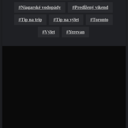
Niagarské vodopády
Predĺžený víkend
Tip na trip
Tip na výlet
Toronto
Výlet
Yerevan