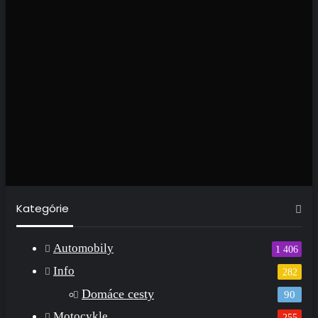
Kategórie
Automobily
1 406
Info
282
Domáce cesty
90
Motocykle
255