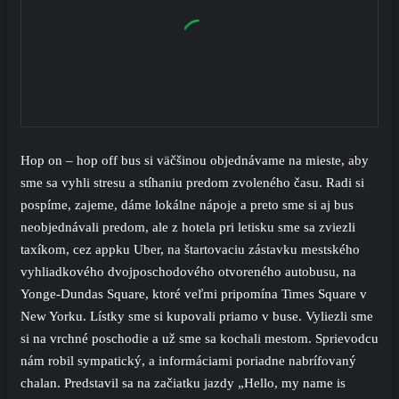
Hop on – hop off bus si väčšinou objednávame na mieste, aby
sme sa vyhli stresu a stíhaniu predom zvoleného času. Radi si
pospíme, zajeme, dáme lokálne nápoje a preto sme si aj bus
neobjednávali predom, ale z hotela pri letisku sme sa zviezli
taxíkom, cez appku Uber, na štartovaciu zástavku mestského
vyhliadkového dvojposchodového otvoreného autobusu, na
Yonge-Dundas Square, ktoré veľmi pripomína Times Square v
New Yorku. Lístky sme si kupovali priamo v buse. Vyliezli sme
si na vrchné poschodie a už sme sa kochali mestom. Sprievodcu
nám robil sympatický, a informáciami poriadne nabrífovaný
chalan. Predstavil sa na začiatku jazdy „Hello, my name is