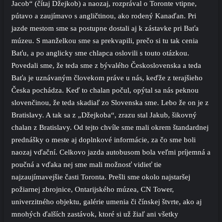
Jacob“ (čítaj Džejkob) a naozaj, rozprával o Toronte vtipne,
pútavo a zaujímavo s angličtinou, ako rodený Kanaďan. Pri
jazde mestom sme sa postupne dostali aj k zástavke pri Baťa
múzeu. S manželkou sme sa prekvapili, prečo si tu tak cenia
Baťu, a po anglicky sme chlapca oslovili s touto otázkou.
Povedali sme, že teda sme z bývalého Československa a teda
Baťa je uznávaným človekom práve u nás, keďže z terajšieho
Česka pochádza. Keď to chalan počul, opýtal sa nás peknou
slovenčinou, že teda skadiaľ zo Slovenska sme. Lebo že on je z
Bratislavy. A tak sa z „Džejkoba“, zrazu stal Jakub, šikovný
chalan z Bratislavy. Od tejto chvíle sme mali okrem štandardnej
prednášky o meste aj doplnkové informácie, za čo sme boli
naozaj vďační. Celkovo jazda autobusom bola veľmi príjemná a
poučná a vďaka nej sme mali možnosť vidieť tie
najzaujímavejšie časti Toronta. Prešli sme okolo najstaršej
požiarnej zbrojnice, Ontarijského múzea, CN Tower,
univerzitného objektu, galérie umenia či čínskej štvrte, ako aj
mnohých ďalších zastávok, ktoré si už žiaľ ani všetky