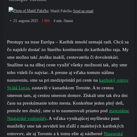
Matúš Paločko
Send an email
23. augusta 2025
1 866
4 min. čítania
Prestupy na trase Európa – Karibik mnohí nemajú radi. Chcú sa
čo najskôr dostať zo Starého kontinentu do karibského raja. My
sme možno takí ,trošku inakší, cestovatelia či dovolenkári.
Snažíme sa na dlhej ceste využiť všetky možnosti tak, aby sme
toho videli čo najviac. A presne aj vďaka tomuto nášmu
nastaveniu, sme sa pri medzipristátí pri ceste na
karibský ostrov
Svätá Lucia
, zastavili v kanadskom Toronte. A to cestou
smerom tam, aj cestou smerom domov. Získali sme tak dva dni
času na preskúmanie tohto mesta. Konkrétne jeden plný deň,
pretože ten druhý, sme si to nasmerovali priamo pod
majestátne
Niagarské vodopády
. A vďaka vynikajúcej myšlienke pani
manželky sme tak nevideli len ďalší z malebných karibských
ostrovov, ale aj Toronto a k tomu ešte aj nádherné
Niagarské