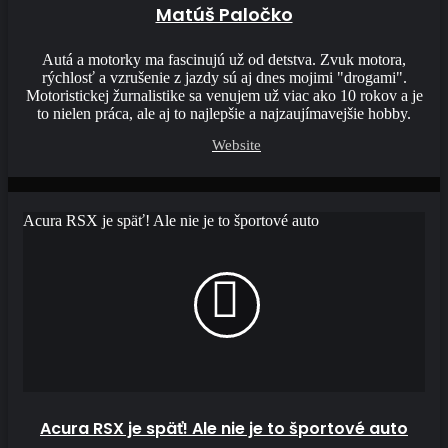
Matúš Paločko
Autá a motorky ma fascinujú už od detstva. Zvuk motora,
rýchlosť a vzrušenie z jazdy sú aj dnes mojimi "drogami".
Motoristickej žurnalistike sa venujem už viac ako 10 rokov a je
to nielen práca, ale aj to najlepšie a najzaujímavejšie hobby.
Website
Acura RSX je späť! Ale nie je to športové auto
Acura RSX je späť! Ale nie je to športové auto