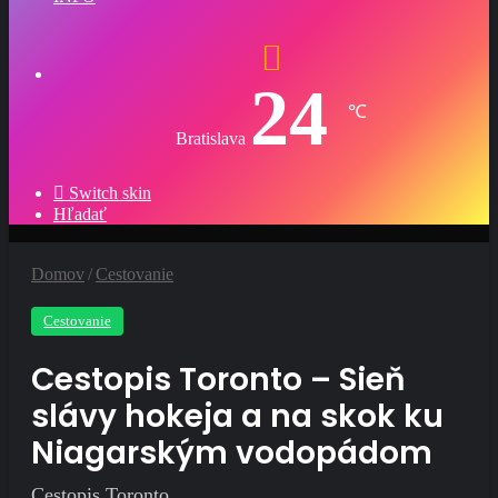
24
℃
Bratislava
Switch skin
Hľadať
Domov
/
Cestovanie
Cestovanie
Cestopis Toronto – Sieň
slávy hokeja a na skok ku
Niagarským vodopádom
Cestopis Toronto