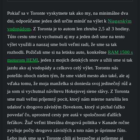
Pokiaľ sa v Toronte vyskytnete tak ako my, na minimálne dva
dni, odporúčame jeden deň určite minúť na výlet k
Niagarským
vodopádom
. Z Toronta je to autom len zhruba 2,5 až 3 hodiny.
Túto cestu sme si vychutnali aj my a jeden deň sme na tento
výlet využili a naozaj sme boli veľmi radi, že sme sa tak
rozhodli. Požičali sme si na letisku auto, konkrétne
RAM 1500 s
motorom HEMI
, jeden z mojich detských snov a užili sme si tak
jazdu ako aj vodopády a celkovo celý výlet. Toronto nás
potešilo oboch nielen tým, že sme videli mesto ako také, ale aj
vďaka tomu, že moja manželka si doniesla svoj jedinečný rúž a
ja som si vychutnal návštevu Hokejovej siene slávy. Z Toronta
sme mali veľmi príjemný pocit, ktorý nám mierne narušila len
udalosť s drogovo závislým človekom, ktorý si pichal ťažko
povedať čo, uprostred cesty pre autá v spoločnosti ďalších
feťákov. Žiaľ veľmi liberálna drogová politika v Kanade ročne
zvyšuje počty drogovo závislých a toto nám je úprimne ľúto.
Lebo inak sme sa v Toronte cítili aj bezpečne aj príjemne aj