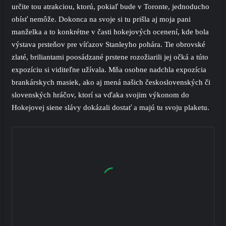
určite tou atrakciou, ktorú, pokiaľ bude v Toronte, jednoducho
obísť nemôže. Dokonca na svoje si tu prišla aj moja pani
manželka a to konkrétne v časti hokejových ocenení, kde bola
výstava prsteňov pre víťazov Stanleyho pohára. Tie obrovské
zlaté, briliantami poosádzané prstene rozožiarili jej očká a túto
expozíciu si viditeľne užívala. Mňa osobne nadchla expozícia
brankárskych masiek, ako aj mená našich československých či
slovenských hráčov, ktorí sa vďaka svojim výkonom do
Hokejovej siene slávy dokázali dostať a majú tu svoju plaketu.