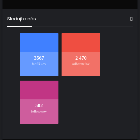
Sledujte nás
3567
2 470
fanúšikov
odberateľov
502
followerov