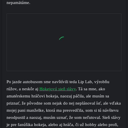
nepamätáme.
Po jazde autobusom sme navštívili teda Lip Lab, výrobňu
rúžov, a neskôr aj
Hokejovú sieň slávy
. Tá sa mne, ako
amatérskemu hráčovi hokeja, naozaj páčila, ale musím sa
priznať, že pôvodne som nejak do nej neplánoval ísť, ale vďaka
mojej pani manželke, ktorá ma presvedčila, som si tú návštevu
neodpustil a naozaj, musím uznať, že som neľutoval. Sieň slávy
je pre fanúšika hokeja, alebo aj hráča, či už hobby alebo profi,