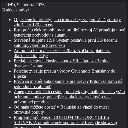
nedeľa, 9 augusta 2026
Krátke správy:
O jazdené kabriolety je na trhu veľký záujem! Za štyri roky
zdraželi o 120 percent
Rast počtu elektromobilov aj prudký rozvoj AI prinášajú novú
generáciu podvodov s autami
Stavebná skupina HSF System postavila prvú 3D tlačenú
autoumyváreň na Slovensku
Autom do Chorvátska v lete 2026: Koľko zaplatíte za
diaľnice a trajekty?
Predaj jazdených čínskych áut v SR stúpol za 3 roky
dvadsaťnásobne
Porsche zvažuje presun výroby Cayenne z Bratislavy do
Lipska
Prečo sa interiér auta okamžite prehrieva? Pritom sa tomu dá
jednoducho zabrániť
Zmeny v pravidlách cestnej premávky by mali priniesť vyššiu
ochranu chodcov, prísnejšie sankcie za rýchlosť a viac
právomocí pre obce
Od mája môžete dostať v Rakúsku za vjazd do miest
obrovské pokuty
Program plný hviezd: CUSTOM MOTORCYCLES
SLOVAKIA ponúkne nekompromisné freestyle shows aj
testovacie jazdy