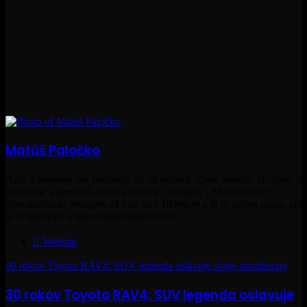
Matúš Paločko
Autá a motorky ma fascinujú už od detstva. Zvuk motora, rýchlosť a
vzrušenie z jazdy sú aj dnes mojimi "drogami". Motoristickej
žurnalistike sa venujem už viac ako 10 rokov a je to nielen práca, ale
aj to najlepšie a najzaujímavejšie hobby.
Website
30 rokov Toyota RAV4: SUV legenda oslavuje svoje narodeniny
30 rokov Toyota RAV4: SUV legenda oslavuje