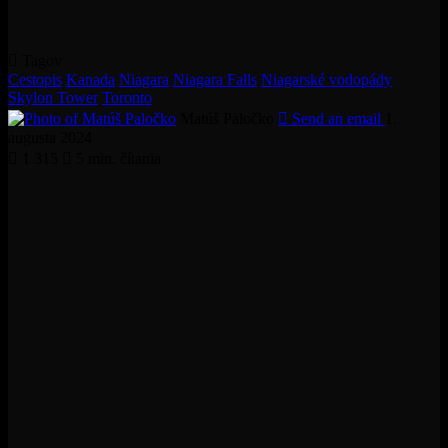
Tagov
Cestopis
Kanada
Niagara
Niagara Falls
Niagarské vodopády
Skylon Tower
Toronto
Matúš Paločko
Send an email
1.
augusta 2024
1 315
5 min. čítania