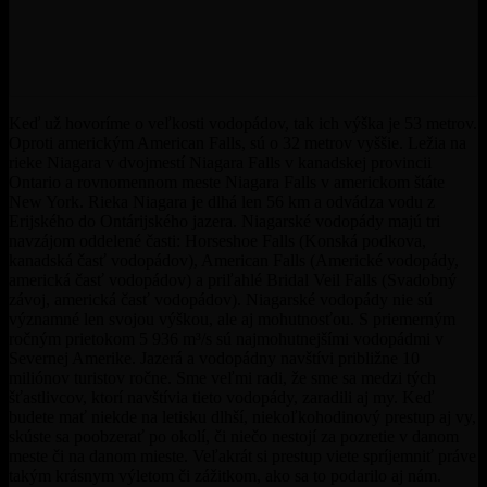
Keď už hovoríme o veľkosti vodopádov, tak ich výška je 53 metrov.
Oproti americkým American Falls, sú o 32 metrov vyššie. Ležia na
rieke Niagara v dvojmestí Niagara Falls v kanadskej provincii
Ontario a rovnomennom meste Niagara Falls v americkom štáte
New York. Rieka Niagara je dlhá len 56 km a odvádza vodu z
Erijského do Ontárijského jazera. Niagarské vodopády majú tri
navzájom oddelené časti: Horseshoe Falls (Konská podkova,
kanadská časť vodopádov), American Falls (Americké vodopády,
americká časť vodopádov) a priľahlé Bridal Veil Falls (Svadobný
závoj, americká časť vodopádov). Niagarské vodopády nie sú
významné len svojou výškou, ale aj mohutnosťou. S priemerným
ročným prietokom 5 936 m³/s sú najmohutnejšími vodopádmi v
Severnej Amerike. Jazerá a vodopádny navštívi približne 10
miliónov turistov ročne. Sme veľmi radi, že sme sa medzi tých
šťastlivcov, ktorí navštívia tieto vodopády, zaradili aj my. Keď
budete mať niekde na letisku dlhší, niekoľkohodinový prestup aj vy,
skúste sa poobzerať po okolí, či niečo nestojí za pozretie v danom
meste či na danom mieste. Veľakrát si prestup viete spríjemniť práve
takým krásnym výletom či zážitkom, ako sa to podarilo aj nám.