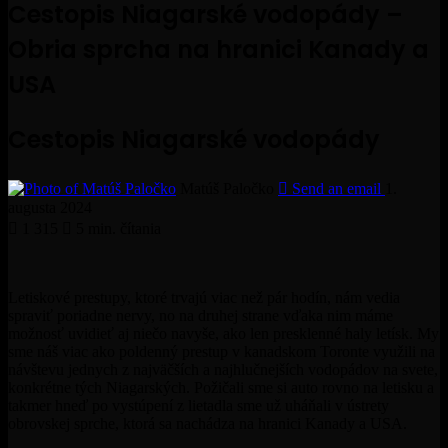
Cestopis Niagarské vodopády –
Obria sprcha na hranici Kanady a
USA
Cestopis Niagarské vodopády
Matúš Paločko
Send an email
1.
augusta 2024
1 315
5 min. čítania
Letiskové prestupy, ktoré trvajú viac než pár hodín, nám vedia
spraviť poriadne nervy, no na druhej strane vďaka nim máme
možnosť uvidieť aj niečo navyše, ako len presklenné haly letísk. My
sme náš viac ako poldenný prestup v kanadskom Toronte využili na
návštevu jednych z najväčších a najhlučnejších vodopádov na svete,
konkrétne tých Niagarských. Požičali sme si auto rovno na letisku a
takmer hneď po vystúpení z lietadla sme už uháňali v ústrety
obrovskej sprche, ktorá sa nachádza na hranici Kanady a USA.