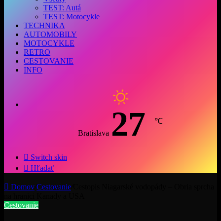
TEST: Autá
TEST: Motocykle
TECHNIKA
AUTOMOBILY
MOTOCYKLE
RETRO
CESTOVANIE
INFO
27
℃
Bratislava
Switch skin
Hľadať
Domov
/
Cestovanie
/
Cestopis Niagarské vodopády – Obria sprcha
na hranici Kanady a USA
Cestovanie