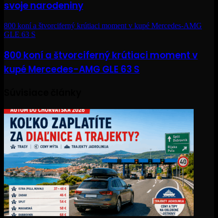
svoje narodeniny
800 koní a štvorciferný krútiaci moment v kupé Mercedes-AMG
GLE 63 S
800 koní a štvorciferný krútiaci moment v
kupé Mercedes-AMG GLE 63 S
Súvisiace články