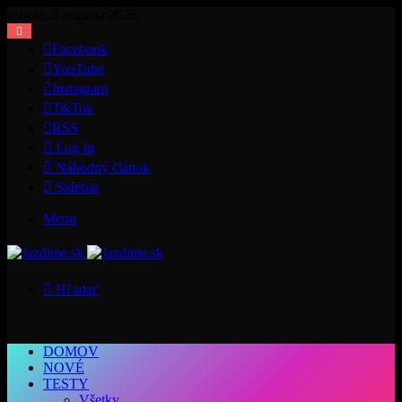
sobota, 8 augusta 2026
Facebook
YouTube
Instagram
TikTok
RSS
Log In
Náhodný článok
Sidebar
Menu
Hľadať
DOMOV
NOVÉ
TESTY
Všetky