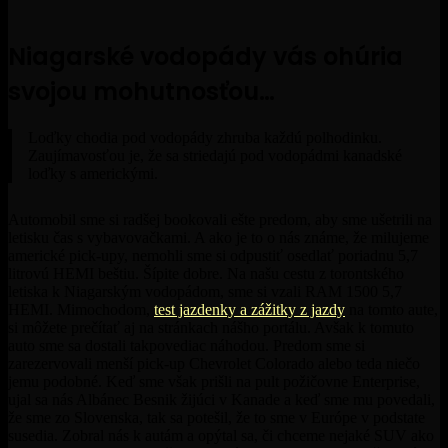
Niagarské vodopády vás ohúria
svojou mohutnosťou…
Loďky chodia pod vodopády zhruba každú polhodinku.
Zaujímavosťou je, že sa striedajú pod vodopádmi kanadské
loďky s americkými.
Automobil sme si radšej bookovali ešte predom, aby sme ušetrili na
letisku čas s vybavovačkami. A ako je to o nás známe, že milujeme
americké pick-upy, nemohli sme si odpustiť osedlať poriadnu 5,7
litrovú HEMI beštiu. Šípite dobre. Na našu cestu z torontského
letiska k Niagarským vodopádom, sme si vzali RAM 1500 5,7
HEMI. Mimochodom,
test jazdenky a zážitky z jazdy
na tomto aute,
si môžete prečítať aj na stránkach nášho portálu. Avšak k tomuto
auto sme sa dostali takpovediac náhodou. Predom sme si
zarezervovali menší pick-up Chevrolet Colorado alebo teda niečo
jemu podobné. Keď sme však prišli na pult požičovne Enterprise,
ujal sa nás Albánec Besnik žijúci v Kanade a keď sme mu povedali,
že sme zo Slovenska, tak sa potešil, že to sme v Európe v podstate
susedia. Zobral nás k autám a opýtal sa, či chceme nejaké SUV ako