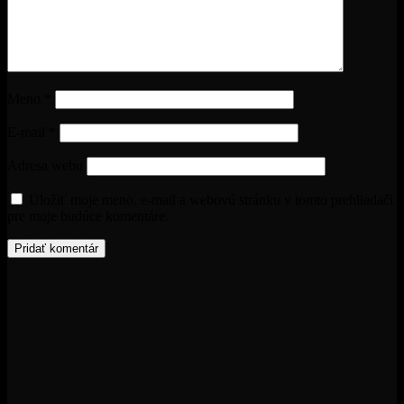
Meno
*
E-mail
*
Adresa webu
Uložiť moje meno, e-mail a webovú stránku v tomto prehliadači
pre moje budúce komentáre.