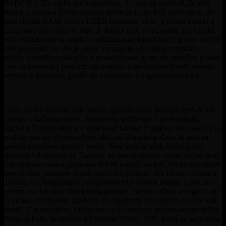
BMW X3, X5, alebo niečo podobné. To sme sa zasmiali, že také
máme aj doma a že my chceme určite pick-up. Reč došla na to, že
som chválil RAM 1500 s HEMI motorom, že to je proste paráda a
zrazu sme pred jedným stáli. Z debaty sme vyrozumeli, že to je asi
jeho (stratili sme sa nejak v preklade pravdepodobne), ja som mu ho
ešte pochválil, že aké je super a zrazu mi od toho auta podáva
kľúče. Srdiečko poskočilo a poskočili sme aj my do sedačiek a hneď
sme sa šmykom s pedálom na podlahe a mohutným revom motora
vyvalili z letiskovej garáže na cestu smer Niagarské vodopády.
Cesty okolo Toronta boli mierne upchaté, hoci majú po štyri či päť
pruhov v každom smere. Predsa len, prišli sme v poobedňajšej
špičke a Toronto denne v sebe hostí takmer 3 milióny obyvateľov na
rozlohe ani nie dvojnásobnej, ako má Bratislava. Čiže tie autá sa
niekde po robote stretnúť musia. Keď sme sa však vzdialili pár
desiatok kilometrov od Toronta, už sme si užívali voľné široké cesty,
kde sme sem-tam aj poriadne RAM-u dupli na krk. Na druhej strane
sme si však poriadne dávali pozor na rýchlosť. Pre istotu… Cesta z
Toronta ku Niagarským vodopádom trvá zhruba hodinu a pol. Je to
predsa len 130 km, čiže jahoda-pohoda. Nielen vďaka navigácii, ale
aj vďaka kvalitnému značeniu sa v podstate na diaľnici nemáte kde
stratiť. Z torontského letiska sme si to namierili priamo do mestečka
Niagara Falls, konkrétne ku Skylon Tower. Veži, ktorá sa majestátne