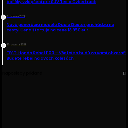
balíčky vylepšení pre SUV Tesla Cybertruck
8. februára 2024
Nová generácia modelu Dacia Duster prichádza na
cesty! Cena štartuje na cene 18 950 eur
30. augusta 2021
TEST: Honda Rebel 1100 – Všetci sa budú za vami obzerať!
Budete rebel na dvoch kolesách
Naposledy pridané