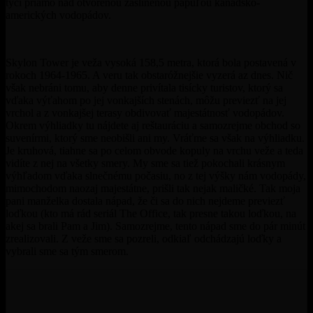
týči priamo nad otvorenou zaslinenou papuľou kanadsko-
amerických vodopádov.
Skylon Tower je veža vysoká 158,5 metra, ktorá bola postavená v
rokoch 1964-1965. A veru tak obstaróžnejšie vyzerá az dnes. Nič
však nebráni tomu, aby denne privítala tisícky turistov, ktorý sa
vďaka výťahom po jej vonkajších stenách, môžu previezť na jej
vrchol a z vonkajšej terasy obdivovať majestátnosť vodopádov.
Okrem výhliadky tu nájdete aj reštauráciu a samozrejme obchod so
suvenírmi, ktorý sme neobišli ani my. Vráťme sa však na výhliadku.
Je kruhová, tiahne sa po celom obvode kopuly na vrchu veže a teda
vidíte z nej na všetky smery. My sme sa tiež pokochali krásnym
výhľadom vďaka slnečnému počasiu, no z tej výšky nám vodopády,
mimochodom naozaj majestátne, prišli tak nejak maličké. Tak moja
pani manželka dostala nápad, že či sa do nich nejdeme previezť
loďkou (kto má rád seriál The Office, tak presne takou loďkou, na
akej sa brali Pam a Jim). Samozrejme, tento nápad sme do pár minút
zrealizovali. Z veže sme sa pozreli, odkiaľ odchádzajú loďky a
vybrali sme sa tým smerom.