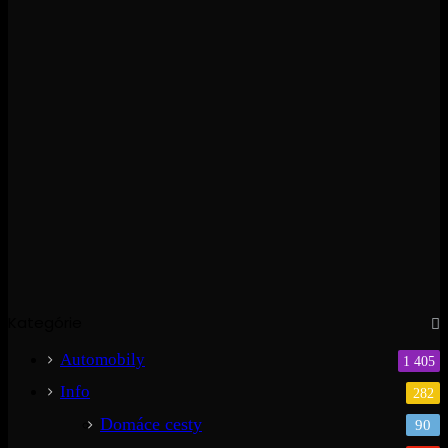
Kategórie
Automobily
1 405
Info
282
Domáce cesty
90