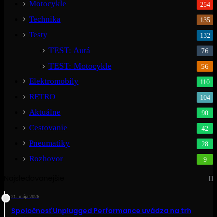
Motocykle
254
Technika
135
Testy
132
TEST: Autá
76
TEST: Motocykle
56
Elektromobily
110
RETRO
104
Aktuálne
90
Cestovanie
42
Pneumatiky
28
Rozhovor
9
Najsledovanejšie
21. mája 2026
Spoločnosť Unplugged Performance uvádza na trh