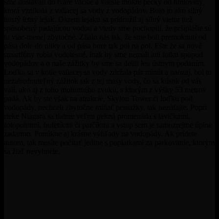
sme dostávali do tváre väčšie a väčšie mokré pecky od hmloviny,
ktorá vznikala z valiacej sa vody z vodopádov. Bolo to ako silný
hustý letný lejak. Okrem lejaku sa pridružil aj silný vietor tiež
spôsobený padajúcou vodou a vtedy sme pochopili, že pršiplášte sú
tu viac-menej zbytočné. Zlialo nás tak, že sme boli premoknutí od
pása dole do nitky a od pása hore tak pol na pol. Ešte že sa nové
smartfóny robia vodotesné, inak by sme nemali ani fotku spopod
vodopádov a o naše zážitky by sme sa delili len ústnym podaním.
Loďka sa v kotle valiacej sa vody zdržala pár minút a naozaj, bol to
nezabudnuteľný zážitok tak z tej masy vody, čo sa kúsok od vás
valí, ako aj z toho mohutného zvuku, s ktorým z výšky 53 metrov
padá. Ak by ste však na atrakcie, Skylon Tower či loďku pod
vodopády, nechceli zbytočne míňať peniažky, tak nezúfajte. Popri
rieke Niagara sa tiahne veľmi pekná promenáda s lavičkami,
fotopointmi, bufetíkmi či parčíkmi a vstup sem je samozrejme úplne
zadarmo. Ponúkne aj krásne výhľady na vodopády. Ak prídete
autom, tak musíte počítať jedine s poplatkami za parkovanie, ktorým
sa žiaľ nevyhnete.