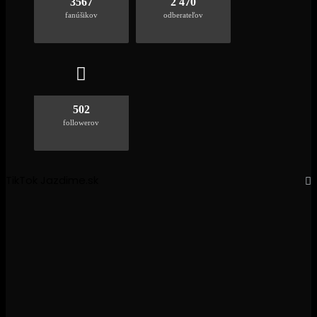
3567
2 470
fanúšikov
odberateľov
502
followerov
TikTok Jazdime.sk