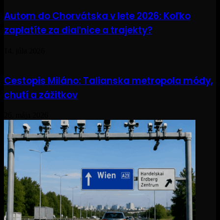
Autom do Chorvátska v lete 2026: Koľko
zaplatíte za diaľnice a trajekty?
14. júla 2026
Cestopis Miláno: Talianska metropola módy,
chutí a zážitkov
26. mája 2026