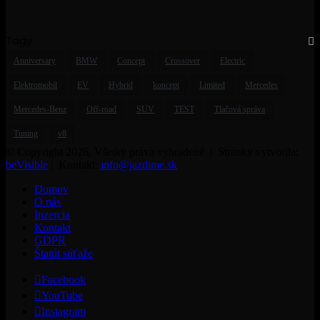
Tagy
Anniversary
BMW
Concept
Crossover
Electric
Elektromobil
EV
Hybrid
koncept
Limited
Mercedes
Mercedes-Benz
Off-road
SUV
TEST
Tlačová správa
Tuning
v8
© Copyright 2026, Všetky práva vyhradené | Stránky vytvorila:
beVisible
| Kontakt:
info@jazdime.sk
Domov
O nás
Inzercia
Kontakt
GDPR
Štatút súťaže
Facebook
YouTube
Instagram