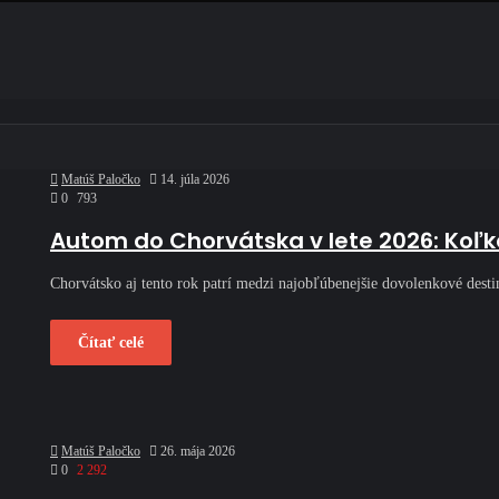
Matúš Paločko
14. júla 2026
0
793
Autom do Chorvátska v lete 2026: Koľko
Chorvátsko aj tento rok patrí medzi najobľúbenejšie dovolenkové desti
Čítať celé
Matúš Paločko
26. mája 2026
0
2 292