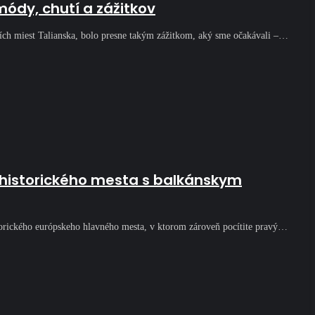
ódy, chutí a zážitkov
jších miest Talianska, bolo presne takým zážitkom, aký sme očakávali –…
historického mesta s balkánskym
istorického európskeho hlavného mesta, v ktorom zároveň pocítite pravý…