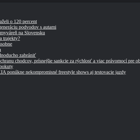
aželi o 120 percent
 generáciu podvodov s autami
umyváreň na Slovensku
 trajekty?
ásobne
a
ednoducho zabrániť
chranu chodcov, prísnejšie sankcie za rýchlosť a viac právomocí pre o
 pokuty
úkne nekompromisné freestyle shows aj testovacie jazdy