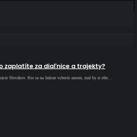
 zaplatíte za diaľnice a trajekty?
nácie Slovákov. Kto sa na Jadran vyberie autom, mal by si ešte…