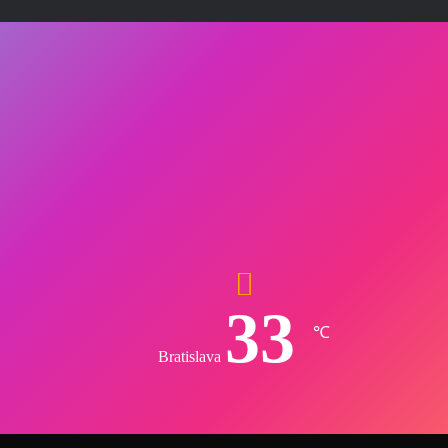
33
℃
Bratislava