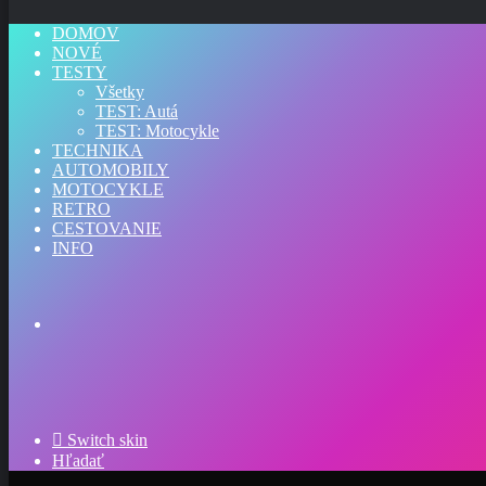
DOMOV
NOVÉ
TESTY
Všetky
TEST: Autá
TEST: Motocykle
TECHNIKA
AUTOMOBILY
MOTOCYKLE
RETRO
CESTOVANIE
INFO
Switch skin
Hľadať