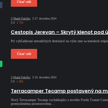
Čítať celé
Matúš Paločko
27. decembra 2024
0
1 764
Cestopis Jerevan – Skrytý klenot pod 
Pri vyhľadávaní netradičných destinácií na výlet sme sa tentokrát inš
Čítať celé
Matúš Paločko
16. decembra 2024
0
1 365
Terracamper Tecamp postavený na mod
Nový Terracamper Tecamp vychádzajúci z nového Fordu Transit Custo
premyslenému priestorovému…