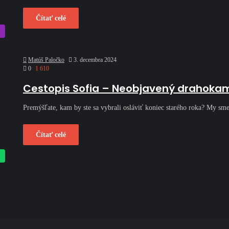
Čítať celé
Matúš Paločko
3. decembra 2024
0
1 610
Cestopis Sofia – Neobjavený drahoka
Premýšľate, kam by ste sa vybrali osláviť koniec starého roka? My sme
Čítať celé