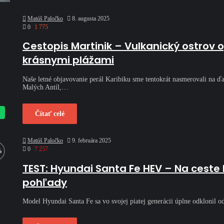
Matúš Paločko
8. augusta 2025
0
1 775
Cestopis Martinik – Vulkanický ostrov
krásnymi plážami
Naše letné objavovanie perál Karibiku sme tentokrát nasmerovali na ďa
Malých Antíl,…
Čítať celé
Matúš Paločko
9. februára 2025
0
7 257
TEST: Hyundai Santa Fe HEV – Na ceste
pohľady
Model Hyundai Santa Fe sa vo svojej piatej generácii úplne odklonil od