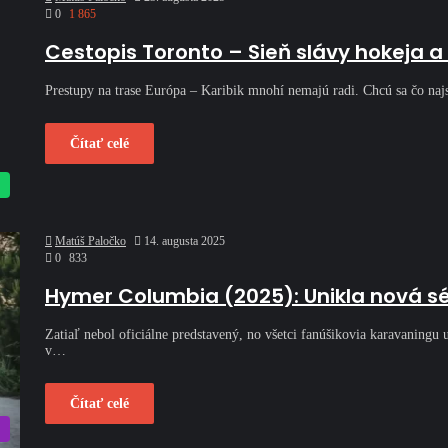
0
1 865
Cestopis Toronto – Sieň slávy hokeja
Prestupy na trase Európa – Karibik mnohí nemajú radi. Chcú sa čo naj
Čítať celé
Matúš Paločko
14. augusta 2025
0
833
Hymer Columbia (2025): Unikla nová sé
Zatiaľ nebol oficiálne predstavený, no všetci fanúšikovia karavanin
v…
Čítať celé