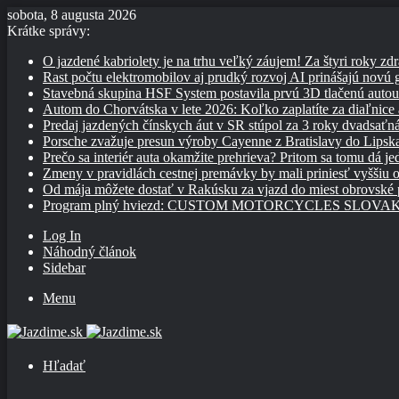
sobota, 8 augusta 2026
Krátke správy:
O jazdené kabriolety je na trhu veľký záujem! Za štyri roky zdr
Rast počtu elektromobilov aj prudký rozvoj AI prinášajú novú
Stavebná skupina HSF System postavila prvú 3D tlačenú auto
Autom do Chorvátska v lete 2026: Koľko zaplatíte za diaľnice a
Predaj jazdených čínskych áut v SR stúpol za 3 roky dvadsaťn
Porsche zvažuje presun výroby Cayenne z Bratislavy do Lipsk
Prečo sa interiér auta okamžite prehrieva? Pritom sa tomu dá j
Zmeny v pravidlách cestnej premávky by mali priniesť vyššiu o
Od mája môžete dostať v Rakúsku za vjazd do miest obrovské
Program plný hviezd: CUSTOM MOTORCYCLES SLOVAKIA pon
Log In
Náhodný článok
Sidebar
Menu
Hľadať