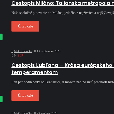
Cestopis Miláno: Talianska metropola m
Naše spoločné putovanie do Milána, jedného z najživších a najštýlove
Čítať celé
Matúš Paločko
13. septembra 2025
0
2 094
Cestopis Ľubľana – Krása európskeho 
temperamentom
Len pár hodín cesty od Bratislavy, si môžete naplno užiť prednosti h
Čítať celé
Matúš Paločko
23. augusta 2025