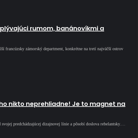
 oplývajúci rumom, banánovíkmi a
lší francúzsky zámorský department, konkrétne na tretí najväčší ostrov
 ho nikto neprehliadne! Je to magnet na
 svojej predchádzajúcej dizajnovej línie a pôsobí doslova rebelantsky.…