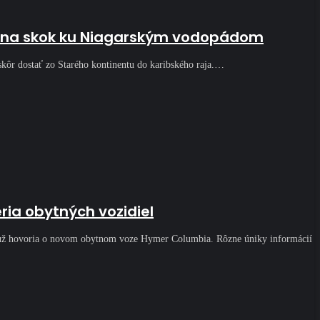
 a na skok ku Niagarským vodopádom
skôr dostať zo Starého kontinentu do karibského raja.…
ria obytných vozidiel
gu už hovoria o novom obytnom voze Hymer Columbia. Rôzne úniky informácií