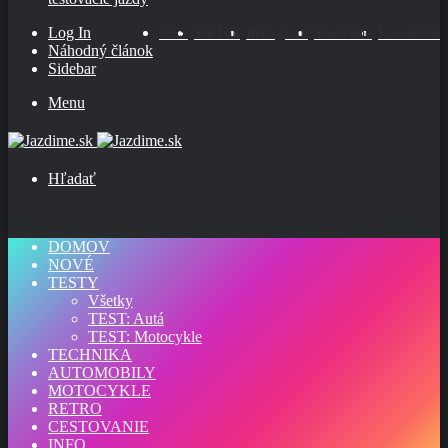
Log In
RSS
TikTok
Instagram
YouTube
Facebook
Náhodný článok
Sidebar
Menu
Hľadať
DOMOV
NOVÉ
TESTY
Všetky
TEST: Autá
TEST: Motocykle
TECHNIKA
AUTOMOBILY
MOTOCYKLE
RETRO
CESTOVANIE
INFO