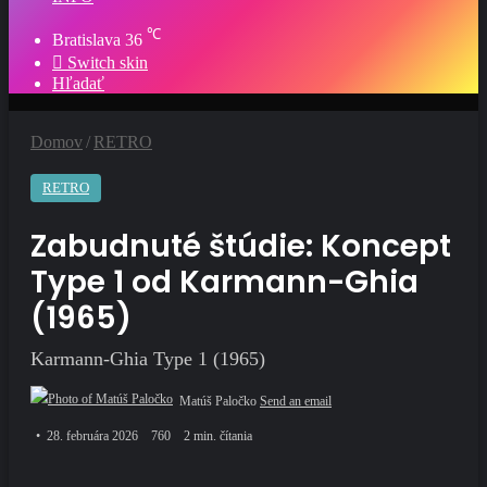
℃
Bratislava
36
Switch skin
Hľadať
Domov
/
RETRO
RETRO
Zabudnuté štúdie: Koncept
Type 1 od Karmann-Ghia
(1965)
Karmann-Ghia Type 1 (1965)
Matúš Paločko
Send an email
28. februára 2026
760
2 min. čítania