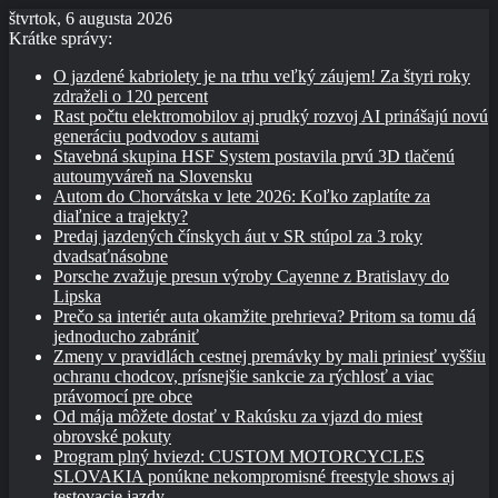
štvrtok, 6 augusta 2026
Krátke správy:
O jazdené kabriolety je na trhu veľký záujem! Za štyri roky
zdraželi o 120 percent
Rast počtu elektromobilov aj prudký rozvoj AI prinášajú novú
generáciu podvodov s autami
Stavebná skupina HSF System postavila prvú 3D tlačenú
autoumyváreň na Slovensku
Autom do Chorvátska v lete 2026: Koľko zaplatíte za
diaľnice a trajekty?
Predaj jazdených čínskych áut v SR stúpol za 3 roky
dvadsaťnásobne
Porsche zvažuje presun výroby Cayenne z Bratislavy do
Lipska
Prečo sa interiér auta okamžite prehrieva? Pritom sa tomu dá
jednoducho zabrániť
Zmeny v pravidlách cestnej premávky by mali priniesť vyššiu
ochranu chodcov, prísnejšie sankcie za rýchlosť a viac
právomocí pre obce
Od mája môžete dostať v Rakúsku za vjazd do miest
obrovské pokuty
Program plný hviezd: CUSTOM MOTORCYCLES
SLOVAKIA ponúkne nekompromisné freestyle shows aj
testovacie jazdy