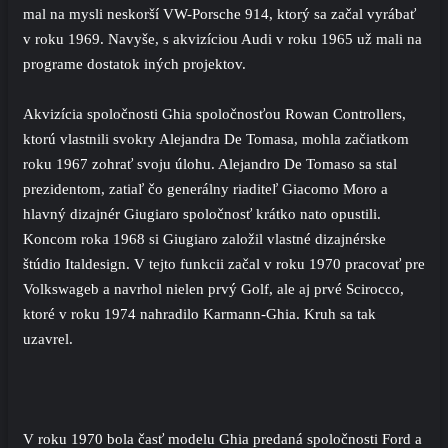
mal na mysli neskorší VW-Porsche 914, ktorý sa začal vyrábať
v roku 1969. Navyše, s akvizíciou Audi v roku 1965 už mali na
programe dostatok iných projektov.
Akvizícia spoločnosti Ghia spoločnosťou Rowan Controllers,
ktorú vlastnili svokry Alejandra De Tomasa, mohla začiatkom
roku 1967 zohrať svoju úlohu. Alejandro De Tomaso sa stal
prezidentom, zatiaľ čo generálny riaditeľ Giacomo Moro a
hlavný dizajnér Giugiaro spoločnosť krátko nato opustili.
Koncom roka 1968 si Giugiaro založil vlastné dizajnérske
štúdio Italdesign. V tejto funkcii začal v roku 1970 pracovať pre
Volkswageb a navrhol nielen prvý Golf, ale aj prvé Scirocco,
ktoré v roku 1974 nahradilo Karmann-Ghia. Kruh sa tak
uzavrel.
V roku 1970 bola časť modelu Ghia predaná spoločnosti Ford a