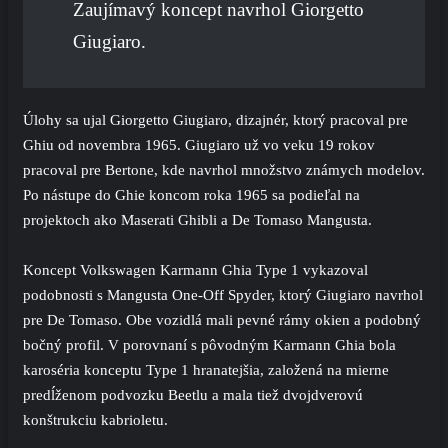
Zaujímavý koncept navrhol Giorgetto
Giugiaro.
Úlohy sa ujal Giorgetto Giugiaro, dizajnér, ktorý pracoval pre
Ghiu od novembra 1965.
Giugiaro
už vo veku 19 rokov
pracoval pre
Bertone,
kde navrhol množstvo známych modelov.
Po nástupe do Ghie koncom roka 1965 sa podieľal na
projektoch ako Maserati Ghibli a De Tomaso Mangusta.
Koncept Volkswagen Karmann Ghia Type 1 vykazoval
podobnosti s Mangusta One-Off Spyder, ktorý Giugiaro navrhol
pre De Tomaso. Obe vozidlá mali pevné rámy okien a podobný
bočný profil. V porovnaní s pôvodným Karmann Ghia bola
karoséria konceptu Type 1 hranatejšia, založená na mierne
predĺženom podvozku
Beetlu
a mala tiež dvojdverovú
konštrukciu kabrioletu.