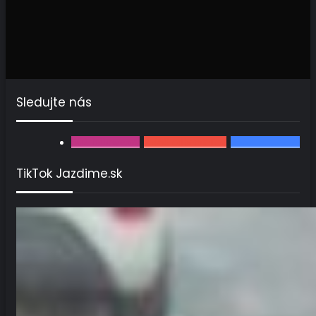
Sledujte nás
502
followerov
2 460
odberateľov
3567
fanúšikov
TikTok Jazdime.sk