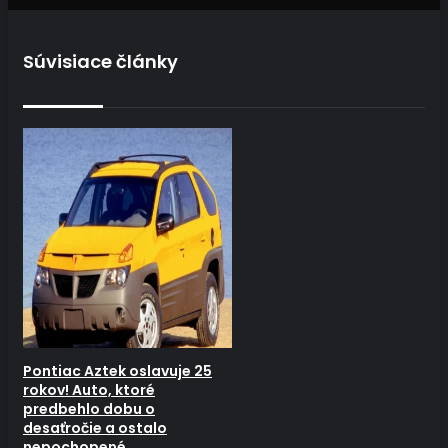
Súvisiace články
Pontiac Aztek oslavuje 25
rokov! Auto, ktoré
predbehlo dobu o
desaťročie a ostalo
nepochopené