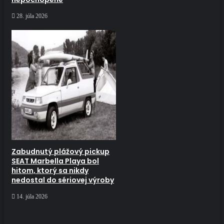
28. júla 2026
Zabudnutý plážový pickup
SEAT Marbella Playa bol
hitom, ktorý sa nikdy
nedostal do sériovej výroby
14. júla 2026