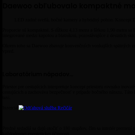
Daewoo obľubovalo kompaktné mo
LED zadné svetlá, bočné kamery a hybridný pohon. Koncept D
Proporcie sú kompaktné. S dĺžkou 4,13 metra a šírkou 1,90 metra sa
integrované medzi kapotou a blatníkmi, pozostávajúce z desiatich skl
Okrem toho sa Daewoo zbavuje konvenčných vonkajších spätných zrka
vpred.
Laboratórium nápadov…
Priestor pre cestujúcich interpretuje koncept priestoru rovnako ino
cestujúcich a zachováva bezpečnosť v prípade bočného nárazu. Táto 
taxi.
Inzercia
Predné sedadlá sa dajú otočiť o 180 stupňov, čím sa interiér premen
každodennej energetickej účinnosti.