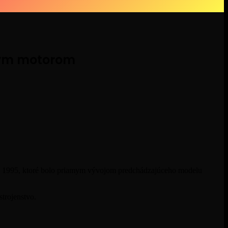
ovým motorom
roku 1995, ktoré bolo priamym vývojom predchádzajúceho modelu
trojenstvo.