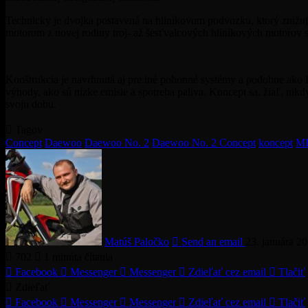
Technicky je dvojka postavená na hliníkovom podvozku, ktorý znižuj
motorom z novej rodiny troj- až šesťvalcových hliníkových motorov s
Konštrukcia je navrhnutá aj pre iné pohonné systémy a podobne ako
výhody, ako sú nízke emisie a spotreba paliva. Koncept sa, žiaľ, nik
svoju dobu.
Tagov
Concept
Daewoo
Daewoo No. 2
Daewoo No. 2 Concept
koncept
M
Matúš Paločko
Send an email
23. januára 2
702
1 minúta čítania
Facebook
Messenger
Messenger
Zdieľať cez email
Tlačiť
Zdieľať
Facebook
Messenger
Messenger
Zdieľať cez email
Tlačiť