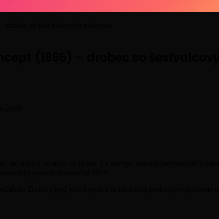
 – drobec so šesťvalcovým motorom
ncept (1995) – drobec so šesťvalc
ra 2026
iť, ale naozaj existuje. Je to No. 2 Concept, vozidlo predstavené v 
novú interpretáciu mestského MPV.
 neďaleko Turína a pod jeho kapotou sa nachádza prekvapivé pohonné ús