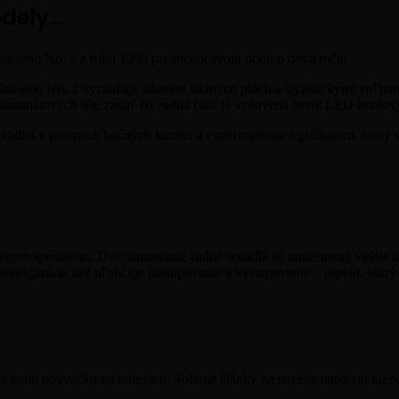
dely…
aewoo No. 2 z roku 1995 predbehol svoju dobu o desaťročia.
Daewoo
No. 2 vyznačuje siluetou šikmých plôch a štylistickými voľbami
olaminátových líšt, zatiaľ čo zadná časť je vybavená tromi LED brzdov
diel v prospech bočných kamier a experimentuje s prístupom, ktorý 
vatívnym spôsobom. Dve samostatné zadné sedadlá sú umiestnené vyššie
konfigurácia tiež uľahčuje nastupovanie a vystupovanie – aspekt, kto
í na malú obývačku na kolesách.
Solárne články
na streche napájajú klima