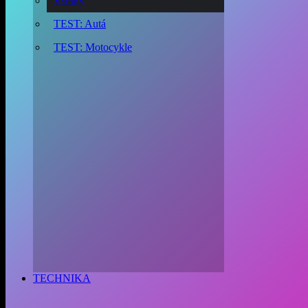
Všetky
TEST: Autá
TEST: Motocykle
TECHNIKA