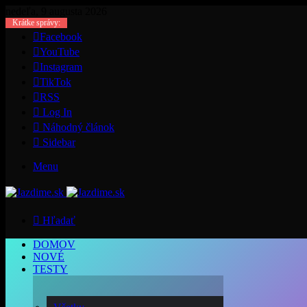
nedeľa, 9 augusta 2026
Krátke správy:
Facebook
YouTube
Instagram
TikTok
RSS
Log In
Náhodný článok
Sidebar
Menu
Hľadať
DOMOV
NOVÉ
TESTY