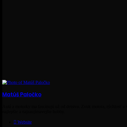
Matúš Paločko
Autá a motorky ma fascinujú už od detstva. Zvuk motora, rýchlosť a vz
najlepšie a najzaujímavejšie hobby.
Website