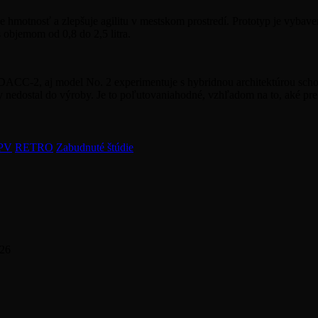
e hmotnosť a zlepšuje agilitu v mestskom prostredí. Prototyp je vyb
 objemom od 0,8 do 2,5 litra.
 DACC-2, aj model No. 2 experimentuje s
hybridnou architektúrou
scho
dy nedostal do výroby. Je to poľutovaniahodné, vzhľadom na to, aké pre
PV
RETRO
Zabudnuté štúdie
026