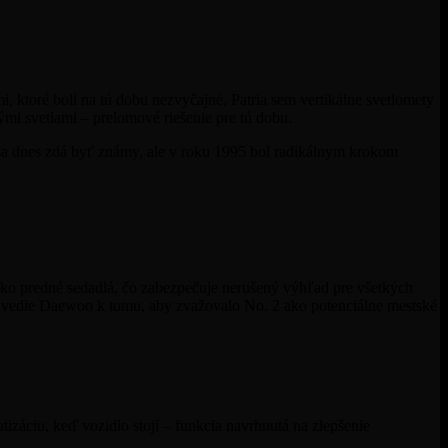
, ktoré boli na tú dobu nezvyčajné. Patria sem vertikálne svetlomety
ými svetlami – prelomové riešenie pre tú dobu.
sa dnes zdá byť známy, ale v roku 1995 bol radikálnym krokom
 ako predné sedadlá, čo zabezpečuje nerušený výhľad pre všetkých
rý vedie Daewoo k tomu, aby zvažovalo No. 2 ako potenciálne mestské
tizáciu, keď vozidlo stojí – funkcia navrhnutá na zlepšenie