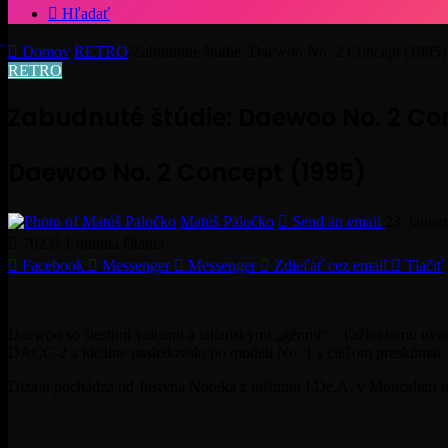
Hľadať
Domov
/
RETRO
/
Zabudnuté štúdie: Daewoo No. 2 Concept (1995)
RETRO
Zabudnuté štúdie: Daewoo No. 2 Co
Daewoo No. 2 Concept (1995)
Matúš Paločko
Send an email
23. januá
702
1 minúta čítania
Facebook
Messenger
Messenger
Zdieľať cez email
Tlačiť
Daewoo so šiestimi valcami a talianskymi „génmi“ – ťažko tomu uver
DACC-2 a ideálne nasledovalo po modeli No. 1 s cieľom preskúmať 
Dizajn pochádza od Justyna Noreka z inštitútu I.De.A. v Moncalieri