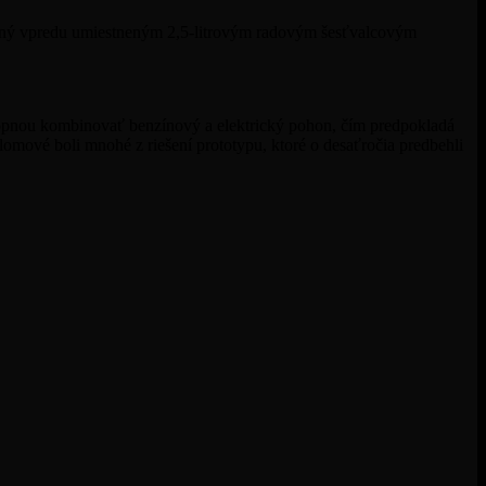
avený vpredu umiestneným 2,5-litrovým radovým šesťvalcovým
pnou kombinovať benzínový a elektrický pohon, čím predpokladá
lomové boli mnohé z riešení prototypu, ktoré o desaťročia predbehli