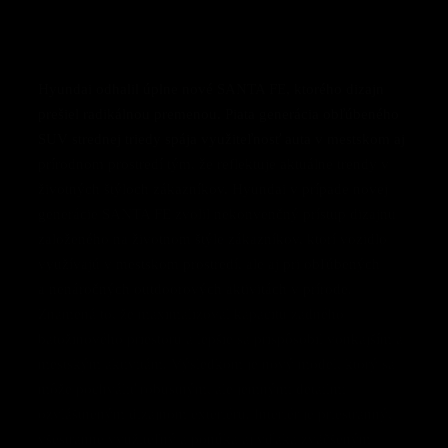
Hyundai odhalil úplne nové SANTA FE, ktorého dizajn
prešiel radikálnou premenou. Piata generácia obľúbeného
SUV strednej triedy spája využiteľnosť auta v mestskom aj
prírodnom prostredí tým, že reflektuje aktuálne trendy v
životných štýloch zákazníkov.
Hyundai v prípade novej
generácie SANTA FE zvolil nekonvenčný prístup dizajnu
založeného na životnom štýle zákazníkov, ktorí vozidlo
využívajú v mestskom prostredí, ale aj pri obľúbených
a nenáročných outdoorových aktivitách v prírode.
Znamená to, že maximalizoval kapacitu zadného
batožinového priestoru a lepšie sa prispôsobil vonkajším a
mestským aktivitám. Výsledkom je nový model, ktorý sa
môže pochváliť robustným, ale jemnými detailmi
ozvláštneným dizajnom exteriéru. Interiér je priestranný,
všestranne využiteľný a ponúka aj vďaka zväčšeným