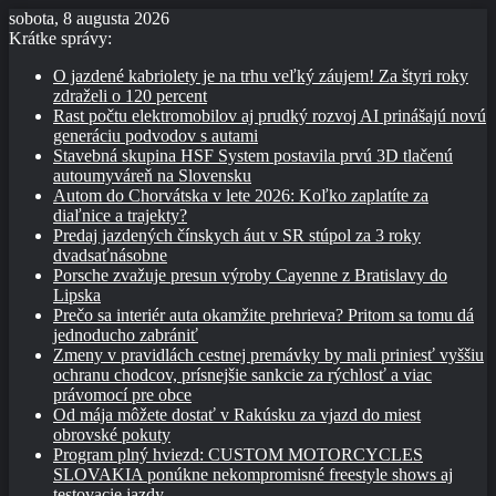
sobota, 8 augusta 2026
Krátke správy:
O jazdené kabriolety je na trhu veľký záujem! Za štyri roky
zdraželi o 120 percent
Rast počtu elektromobilov aj prudký rozvoj AI prinášajú novú
generáciu podvodov s autami
Stavebná skupina HSF System postavila prvú 3D tlačenú
autoumyváreň na Slovensku
Autom do Chorvátska v lete 2026: Koľko zaplatíte za
diaľnice a trajekty?
Predaj jazdených čínskych áut v SR stúpol za 3 roky
dvadsaťnásobne
Porsche zvažuje presun výroby Cayenne z Bratislavy do
Lipska
Prečo sa interiér auta okamžite prehrieva? Pritom sa tomu dá
jednoducho zabrániť
Zmeny v pravidlách cestnej premávky by mali priniesť vyššiu
ochranu chodcov, prísnejšie sankcie za rýchlosť a viac
právomocí pre obce
Od mája môžete dostať v Rakúsku za vjazd do miest
obrovské pokuty
Program plný hviezd: CUSTOM MOTORCYCLES
SLOVAKIA ponúkne nekompromisné freestyle shows aj
testovacie jazdy