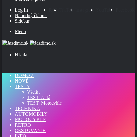
Log In
RSS
TikTok
Instagram
YouTube
Facebook
Náhodný článok
Sidebar
Menu
Hľadať
DOMOV
NOVÉ
TESTY
Všetky
TEST: Autá
TEST: Motocykle
TECHNIKA
AUTOMOBILY
MOTOCYKLE
RETRO
CESTOVANIE
INFO