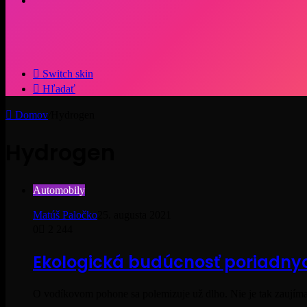
Switch skin
Hľadať
Domov
/
Hydrogen
Hydrogen
Automobily
Matúš Paločko
25. augusta 2021
0
2 244
Ekologická budúcnosť poriadnyc
O vodíkovom pohone sa polemizuje už dlho. Nie je tak zaujíma