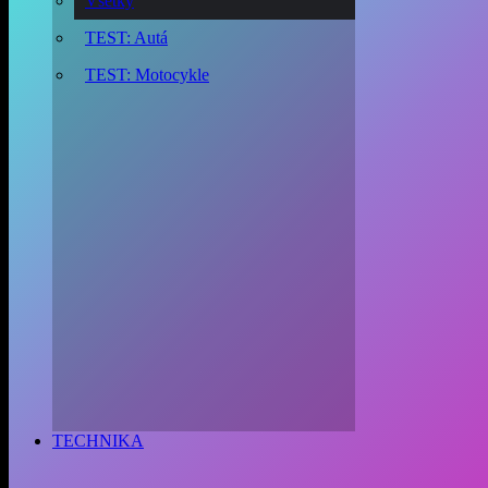
Všetky
TEST: Autá
TEST: Motocykle
TECHNIKA