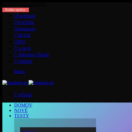
štvrtok, 6 augusta 2026
Krátke správy:
Facebook
YouTube
Instagram
TikTok
RSS
Log In
Náhodný článok
Sidebar
Menu
Hľadať
DOMOV
NOVÉ
TESTY