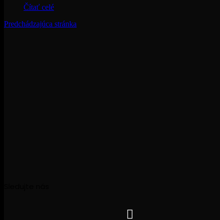
Čítať celé
Predchádzajúca stránka
Sledujte nás