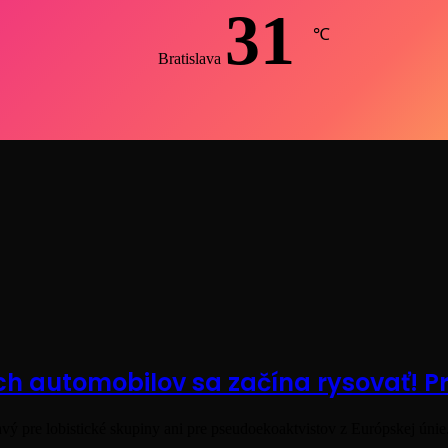
31
℃
Bratislava
h automobilov sa začína rysovať! 
vý pre lobistické skupiny ani pre pseudoekoaktvistov z Európskej úni