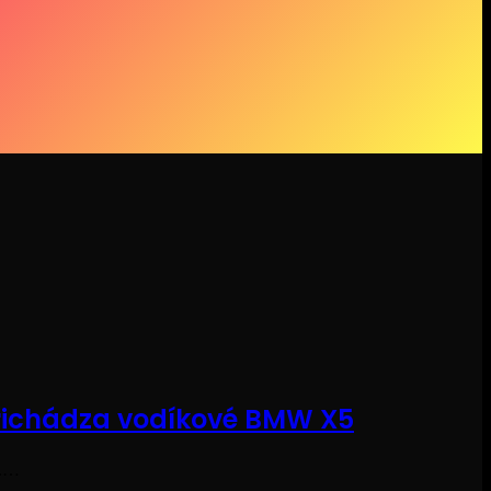
Prichádza vodíkové BMW X5
e.…