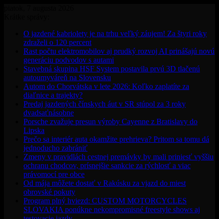
piatok, 7 augusta 2026
Krátke správy:
O jazdené kabriolety je na trhu veľký záujem! Za štyri roky
zdraželi o 120 percent
Rast počtu elektromobilov aj prudký rozvoj AI prinášajú novú
generáciu podvodov s autami
Stavebná skupina HSF System postavila prvú 3D tlačenú
autoumyváreň na Slovensku
Autom do Chorvátska v lete 2026: Koľko zaplatíte za
diaľnice a trajekty?
Predaj jazdených čínskych áut v SR stúpol za 3 roky
dvadsaťnásobne
Porsche zvažuje presun výroby Cayenne z Bratislavy do
Lipska
Prečo sa interiér auta okamžite prehrieva? Pritom sa tomu dá
jednoducho zabrániť
Zmeny v pravidlách cestnej premávky by mali priniesť vyššiu
ochranu chodcov, prísnejšie sankcie za rýchlosť a viac
právomocí pre obce
Od mája môžete dostať v Rakúsku za vjazd do miest
obrovské pokuty
Program plný hviezd: CUSTOM MOTORCYCLES
SLOVAKIA ponúkne nekompromisné freestyle shows aj
testovacie jazdy