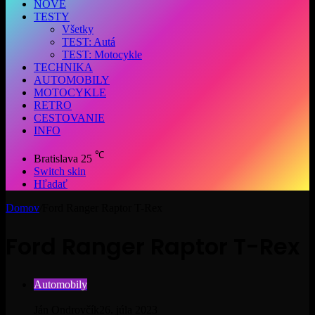
NOVÉ
TESTY
Všetky
TEST: Autá
TEST: Motocykle
TECHNIKA
AUTOMOBILY
MOTOCYKLE
RETRO
CESTOVANIE
INFO
℃
Bratislava
25
Switch skin
Hľadať
Domov
/
Ford Ranger Raptor T-Rex
Ford Ranger Raptor T-Rex
Automobily
Ján Ondrovčík
26. júla 2023