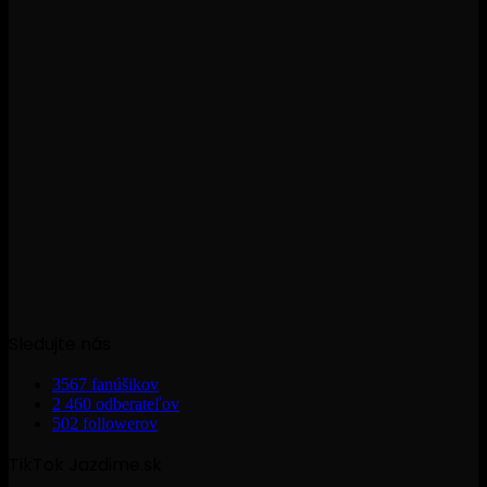
Sledujte nás
3567
fanúšikov
2 460
odberateľov
502
followerov
TikTok Jazdime.sk