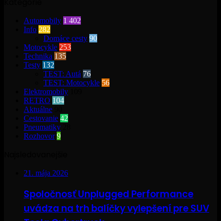
Kategórie
Automobily
1 402
Info
282
Domáce cesty
90
Motocykle
253
Technika
135
Testy
132
TEST: Autá
76
TEST: Motocykle
56
Elektromobily
109
RETRO
104
Aktuálne
90
Cestovanie
42
Pneumatiky
28
Rozhovor
9
Najsledovanejšie
21. mája 2026
Spoločnosť Unplugged Performance
uvádza na trh balíčky vylepšení pre SUV