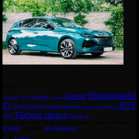
Tagy
Elektromobil
Electric
Concept
BMW
Crossover
Anniversary
SUV
EV
Hybrid
koncept
Limited
Mercedes
Off-road
Mercedes-Benz
Tlačová správa
Tuning
TEST
v8
© Copyright 2026, Všetky práva vyhradené | Stránky vytvorila:
beVisible
| Kontakt:
info@jazdime.sk
Domov