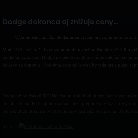
Dodge dokonca aj znižuje ceny…
Výkonnostná značka Stellantis sa vracia ku svojim koreňom.
Model R/T tiež prešiel výraznou modernizáciou. Namiesto 5,7-litrov
predchodcovi. Hoci Dodge nešpecifikoval presnú počiatočnú cenu, oz
dolárov za dopravu). Podobná cenová úroveň by teda mala platiť aj 
Dodge už predstavil SRT Hellcat pre rok 2026, ktorý bude uvedený na t
prispôsobenia. Pod kapotou sa nachádza preplňovaný 6,2-litrový 
pre rok 2026 dokonca o 6 000 dolárov lacnejší. Nová cena: 81 990
Inzercia