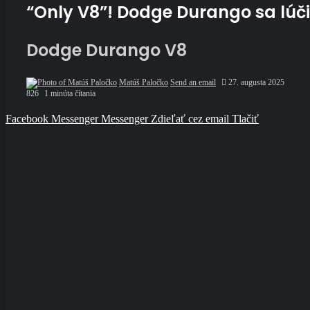
“Only V8”! Dodge Durango sa lúč
Dodge Durango V8
Matúš Paločko
Send an email
27. augusta 2025
826
1 minúta čítania
Facebook
Messenger
Messenger
Zdieľať cez email
Tlačiť