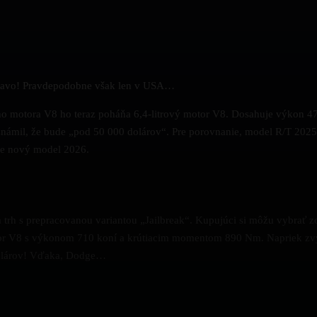
 Bravo! Pravdepodobne však len v USA…
ého motora V8 ho teraz poháňa 6,4-litrový motor V8. Dosahuje výkon 47
námil, že bude „pod 50 000 dolárov“. Pre porovnanie, model R/T 2025
pre nový model 2026.
rh s prepracovanou variantou „Jailbreak“. Kupujúci si môžu vybrať zo ši
motor V8 s výkonom 710 koní a krútiacim momentom 890 Nm. Napriek 
 dolárov! Vďaka, Dodge…