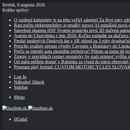
štvrtok, 6 augusta 2026
Krátke správy:
O jazdené kabriolety je na trhu veľký záujem! Za štyri roky zdr
Rast počtu elektromobilov aj prudký rozvoj AI prinášajú novú
Stavebná skupina HSF System postavila prvú 3D tlačenú auto
Autom do Chorvátska v lete 2026: Koľko zaplatíte za diaľnice a
Predaj jazdených čínskych áut v SR stúpol za 3 roky dvadsaťn
Porsche zvažuje presun výroby Cayenne z Bratislavy do Lipsk
Prečo sa interiér auta okamžite prehrieva? Pritom sa tomu dá j
Zmeny v pravidlách cestnej premávky by mali priniesť vyššiu o
Od mája môžete dostať v Rakúsku za vjazd do miest obrovské
Program plný hviezd: CUSTOM MOTORCYCLES SLOVAKIA pon
Log In
Náhodný článok
Sidebar
Menu
Hľadať