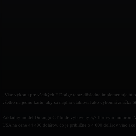
„Viac výkonu pre všetkých!“ Dodge teraz dôsledne implementuje túto
všetko na jednu kartu, aby sa naplno etabloval ako výkonná značka Ste
Základný model Durango GT bude vybavený 5,7-litrovým motorom V8 
USA na cene 44 490 dolárov, čo je približne o 4 000 dolárov viac ako