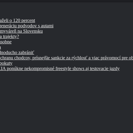
aželi o 120 percent
 generáciu podvodov s autami
umyváreň na Slovensku
 trajekty?
ásobne
a
ednoducho zabrániť
chranu chodcov, prísnejšie sankcie za rýchlosť a viac právomocí pre o
 pokuty
úkne nekompromisné freestyle shows aj testovacie jazdy