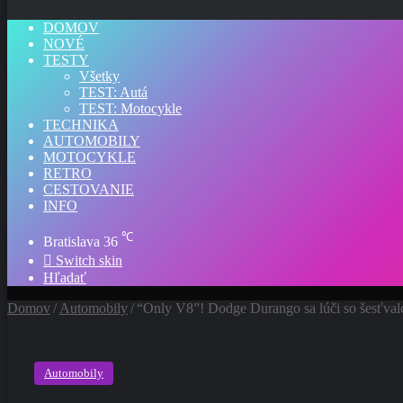
DOMOV
NOVÉ
TESTY
Všetky
TEST: Autá
TEST: Motocykle
TECHNIKA
AUTOMOBILY
MOTOCYKLE
RETRO
CESTOVANIE
INFO
℃
Bratislava
36
Switch skin
Hľadať
Domov
/
Automobily
/
“Only V8”! Dodge Durango sa lúči so šesťva
Automobily