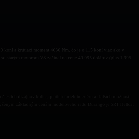
0 koní a krútiaci moment 4630 Nm, čo je o 115 koní viac ako v
 so starým motorom V8 začínal na cene 49 995 dolárov (plus 1 995
estich dizajnov kolies, piatich farieb interiéru a ďalších možností
zvýšeným základným cenám modelového radu Durango je SRT Hellcat