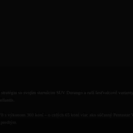
 stratégiu so svojím starnúcim SUV Durango a ruší šesťvalcové varian
llantis.
s výkonom 360 koní – o celých 65 koní viac ako súčasný Pentastar V
 predtým.