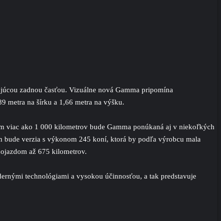
lesajúcou zadnou časťou. Vizuálne nová Gamma pripomína
89
metra na šírku a 1,66 metra na výšku.
dom viac ako 1 000 kilometrov bude Gamma ponúkaná aj v niekoľkých
m bude verzia s výkonom 245 koní, ktorá by podľa výrobcu mala
ojazdom až 675 kilometrov.
ernými technológiami a vysokou účinnosťou, a tak predstavuje