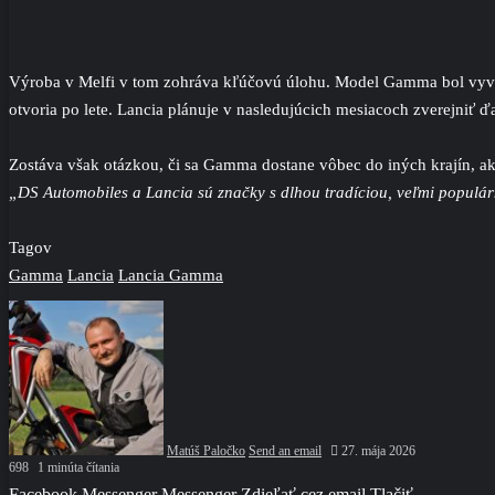
Výroba v Melfi v tom zohráva kľúčovú úlohu. Model Gamma bol vyvinu
otvoria po lete. Lancia plánuje v nasledujúcich mesiacoch zverejniť ďa
Zostáva však otázkou, či sa Gamma dostane vôbec do iných krajín, a
„DS Automobiles a Lancia sú značky s dlhou tradíciou, veľmi populárn
Tagov
Gamma
Lancia
Lancia Gamma
Matúš Paločko
Send an email
27. mája 2026
698
1 minúta čítania
Facebook
Messenger
Messenger
Zdieľať cez email
Tlačiť