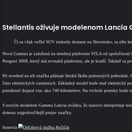
Stellantis oživuje modelenom Lanc
Či sa však veľké SUV niekedy dostane na Slovensko, sa ešte len
Nová Gamma je založená na strednej platforme STLA od spoločnosti S
Peugeot
3008,
ktorý má rovnakú platformu, ale je kratší. Taktiež sa p
Pri uvedení na trh značka plánuje širokú škálu pohonných jednoti
čisto elektrických variantoch. Základný model bude mať elektrický
ponúknuť dojazd viac ako 740 kilometrov. Na vrchole ponuky bude 
S novým modelom Gamma Lancia uvádza, že nanovo interpretuje tradič
doteraz najpokročilejší prejav značky.
Inzercia