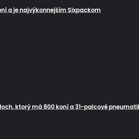
oní a je najvýkonnejším Sixpackom
doch, ktorý má 800 koní a 31-palcové pneumati