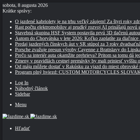
sobota, 8 augusta 2026
Krátke správy:
O jazdené kabriolety je na trhu veľký záujem! Za štyri roky zdr
Rast počtu elektromobilov aj prudký rozvoj AI prinášajú novú
Stavebná skupina HSF System postavila prvú 3D tlačenú auto
Autom do Chorvátska v lete 2026: Koľko zaplatíte za diaľnice a
Predaj jazdených čínskych áut v SR stúpol za 3 roky dvadsaťn
Porsche zvažuje presun výroby Cayenne z Bratislavy do Lipsk
Prečo sa interiér auta okamžite prehrieva? Pritom sa tomu dá j
Zmeny v pravidlách cestnej premávky by mali priniesť vyššiu o
Od mája môžete dostať v Rakúsku za vjazd do miest obrovské
Program plný hviezd: CUSTOM MOTORCYCLES SLOVAKIA pon
Log In
Náhodný článok
Sidebar
Menu
Hľadať