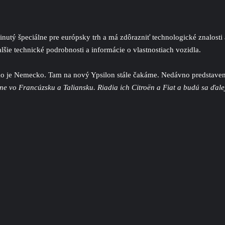
tý špeciálne pre európsky trh a má zdôrazniť technologické znalosti 
lšie technické podrobnosti a informácie o vlastnostiach vozidla.
ko je Nemecko. Tam na nový Ypsilon stále čakáme. Nedávno predstavený
e vo Francúzsku a Taliansku. Riadia ich Citroën a Fiat a budú sa ďalej