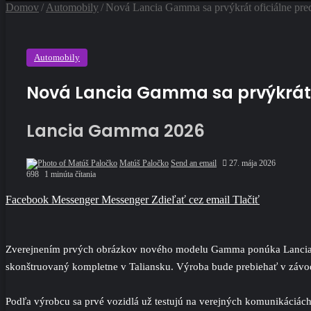
Domov
/
Automobily
/
Nová Lancia Gamma sa prvýkrát oficiálne pred
Automobily
Nová Lancia Gamma sa prvýkrát o
Lancia Gamma 2026
Matúš Paločko
Send an email
27. mája 2026
698
1 minúta čítania
Facebook
Messenger
Messenger
Zdieľať cez email
Tlačiť
Zverejnením prvých obrázkov nového modelu Gamma ponúka Lancia 
skonštruovaný kompletne v Taliansku. Výroba bude prebiehať v závode
Podľa výrobcu sa prvé vozidlá už testujú na verejných komunikáciách