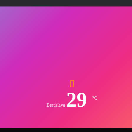
29
℃
Bratislava