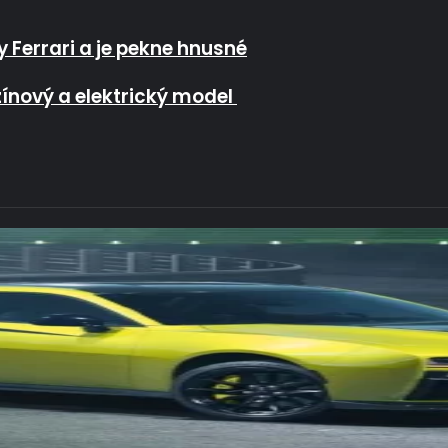
nusné
y Ferrari a je pekne hnusné
odel
zínový a elektrický model