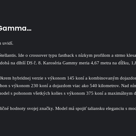
ia Gamma…
 uvidí.
tellantis. Ide o crossover typu fastback s nízkym profilom a strmo k
odobá na dlhší
DS č. 8.
Karoséria Gammy meria 4,67 metra na dĺžku,
1,
ek. Okrem hybridnej verzie s výkonom 145 koní a kombinovaným dojaz
 pohon s výkonom 230 koní a dojazdom viac ako 540 kilometrov. Nad ní
model s pohonom všetkých kolies s výkonom 375 koní a maximálnym d
né hodnoty svojej značky. Model má spojiť taliansku eleganciu s mod