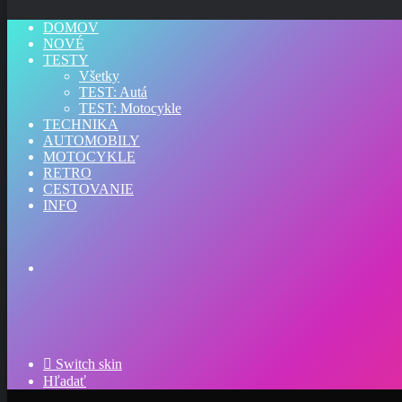
DOMOV
NOVÉ
TESTY
Všetky
TEST: Autá
TEST: Motocykle
TECHNIKA
AUTOMOBILY
MOTOCYKLE
RETRO
CESTOVANIE
INFO
Switch skin
Hľadať