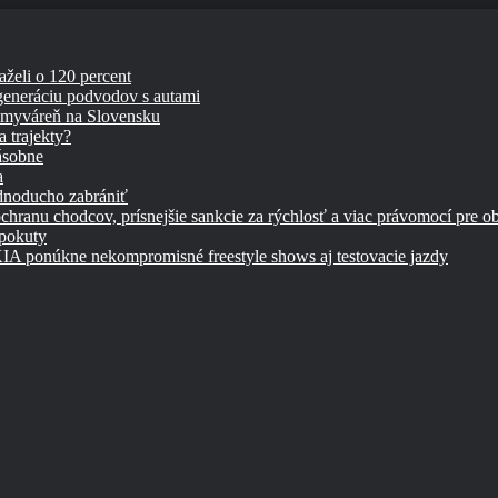
aželi o 120 percent
 generáciu podvodov s autami
umyváreň na Slovensku
 trajekty?
ásobne
a
ednoducho zabrániť
chranu chodcov, prísnejšie sankcie za rýchlosť a viac právomocí pre o
 pokuty
úkne nekompromisné freestyle shows aj testovacie jazdy