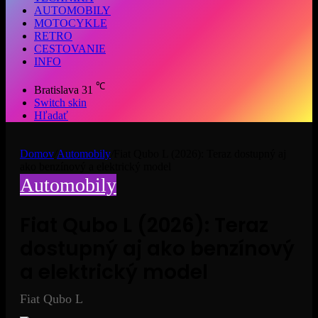
AUTOMOBILY
MOTOCYKLE
RETRO
CESTOVANIE
INFO
℃
Bratislava
31
Switch skin
Hľadať
Domov
/
Automobily
/
Fiat Qubo L (2026): Teraz dostupný aj
ako benzínový a elektrický model
Automobily
Fiat Qubo L (2026): Teraz
dostupný aj ako benzínový
a elektrický model
Fiat Qubo L