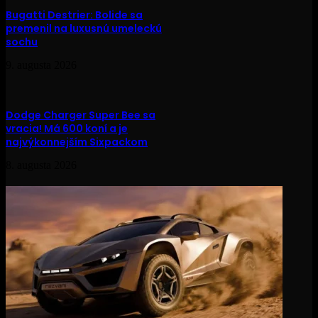
Bugatti Destrier: Bolide sa
premenil na luxusnú umeleckú
sochu
9. augusta 2026
Dodge Charger Super Bee sa
vracia! Má 600 koní a je
najvýkonnejším Sixpackom
8. augusta 2026