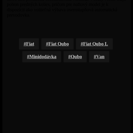
pohon predných kolies, pričom pre naftový model je k
dispozícii ako voliteľná výbava osemstupňová automatická
prevodovka.
Fiat
Fiat Qubo
Fiat Qubo L
Minidodávka
Qubo
Van