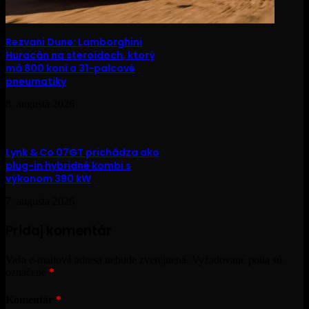
Rezvani Dune: Lamborghini
Huracán na steroidoch, ktorý
má 800 koní a 31-palcové
pneumatiky
8. augusta 2026
Lynk & Co 07GT prichádza ako
plug-in hybridné kombi s
výkonom 390 kW
7. augusta 2026
Pridaj komentár
Vaša e-mailová adresa nebude zverejnená.
Vyžadované polia sú
označené
*
Komentár
*