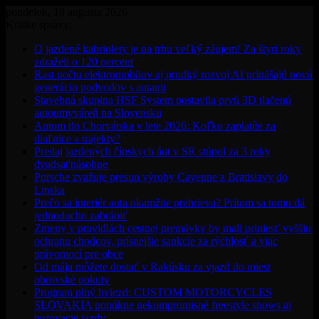
pondelok, 10 augusta 2026
Krátke správy:
O jazdené kabriolety je na trhu veľký záujem! Za štyri roky
zdraželi o 120 percent
Rast počtu elektromobilov aj prudký rozvoj AI prinášajú novú
generáciu podvodov s autami
Stavebná skupina HSF System postavila prvú 3D tlačenú
autoumyváreň na Slovensku
Autom do Chorvátska v lete 2026: Koľko zaplatíte za
diaľnice a trajekty?
Predaj jazdených čínskych áut v SR stúpol za 3 roky
dvadsaťnásobne
Porsche zvažuje presun výroby Cayenne z Bratislavy do
Lipska
Prečo sa interiér auta okamžite prehrieva? Pritom sa tomu dá
jednoducho zabrániť
Zmeny v pravidlách cestnej premávky by mali priniesť vyššiu
ochranu chodcov, prísnejšie sankcie za rýchlosť a viac
právomocí pre obce
Od mája môžete dostať v Rakúsku za vjazd do miest
obrovské pokuty
Program plný hviezd: CUSTOM MOTORCYCLES
SLOVAKIA ponúkne nekompromisné freestyle shows aj
testovacie jazdy