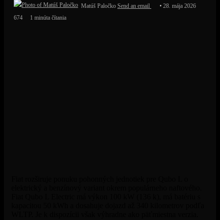
Matúš Paločko
Send an email
28. mája 2026
674
1 minúta čítania
Fiat rozširuje ponuku pohonných jednotiek pre Qubo L o
elektrický a benzínový variant okrem populárneho naftového.
Fiat Qubo L Electric má výkon 100 kW (136 k), má batériu s
kapacitou 50 kWh a dosahuje dojazd až 340 kilometrov podľa
WLTP. Je k dispozícii však výhradne ako päťmiestna verzia.