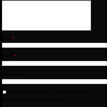
Meno
*
E-mail
*
Adresa webu
Uložiť moje meno, e-mail a webovú stránku v tomto
prehliadači pre moje budúce komentáre.