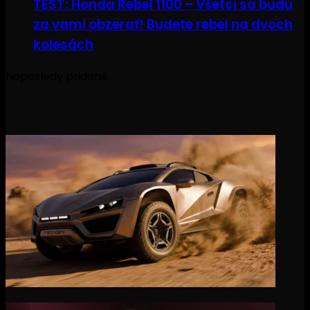
TEST: Honda Rebel 1100 – Všetci sa budú
za vami obzerať! Budete rebel na dvoch
kolesách
Naposledy pridané