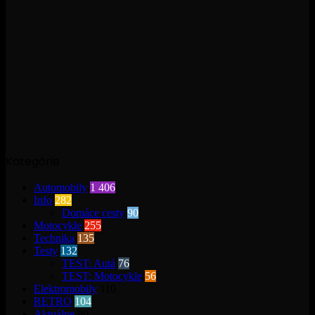
Kategórie
Automobily
1 406
Info
282
Domáce cesty
90
Motocykle
255
Technika
135
Testy
132
TEST: Autá
76
TEST: Motocykle
56
Elektromobily
110
RETRO
104
Aktuálne
90