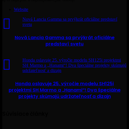
Website
Nová Lancia Gamma sa prvýkrát oficiálne predstaví
svetu
Nová Lancia Gamma sa prvýkrát oficiálne
predstaví svetu
Honda oslavuje 25. výročie modelu SH125i projektmi
SH Marmo a „Hanami“! Dva špeciálne projekty skúmajú
udržateľnosť a dizajn
Honda oslavuje 25. výročie modelu SH125i
projektmi SH Marmo a „Hanami“! Dva špeciálne
projekty skúmajú udržateľnosť a dizajn
Súvisiace články