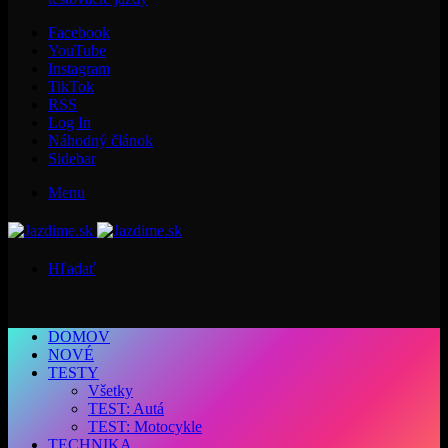
Facebook
YouTube
Instagram
TikTok
RSS
Log In
Náhodný článok
Sidebar
Menu
Hľadať
DOMOV
NOVÉ
TESTY
Všetky
TEST: Autá
TEST: Motocykle
TECHNIKA