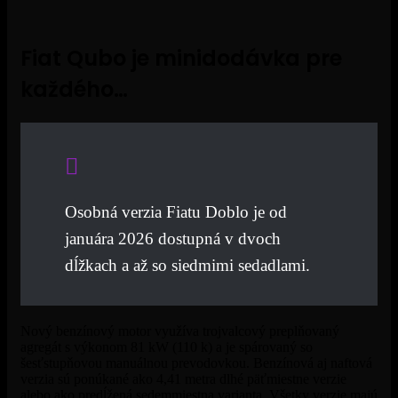
Fiat Qubo je minidodávka pre
každého…
Osobná verzia Fiatu Doblo je od
januára 2026 dostupná v dvoch
dĺžkach a až so siedmimi sedadlami.
Nový benzínový motor využíva trojvalcový preplňovaný
agregát s výkonom 81 kW (110 k) a je spárovaný so
šesťstupňovou manuálnou prevodovkou. Benzínová aj naftová
verzia sú ponúkané ako 4,41 metra dlhé päťmiestne verzie
alebo ako predĺžená sedemmiestna varianta. Všetky verzie majú