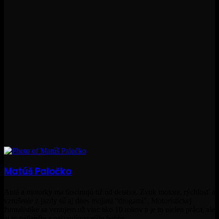
Matúš Paločko
Autá a motorky ma fascinujú už od detstva. Zvuk motora, rýchlosť a
vzrušenie z jazdy sú aj dnes mojimi "drogami". Motoristickej
žurnalistike sa venujem už viac ako 10 rokov a je to nielen práca, ale
aj to najlepšie a najzaujímavejšie hobby.