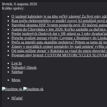
štvrtok, 6 augusta 2026
Krátke správy:
O jazdené kabriolety je na trhu veľký záujem! Za štyri roky zdr
Rast počtu elektromobilov aj prudký rozvoj AI prinášajú novú
Stavebná skupina HSF System postavila prvú 3D tlačenú auto
Autom do Chorvátska v lete 2026: Koľko zaplatíte za diaľnice a
Predaj jazdených čínskych áut v SR stúpol za 3 roky dvadsaťn
Porsche zvažuje presun výroby Cayenne z Bratislavy do Lipsk
Prečo sa interiér auta okamžite prehrieva? Pritom sa tomu dá j
Zmeny v pravidlách cestnej premávky by mali priniesť vyššiu o
Od mája môžete dostať v Rakúsku za vjazd do miest obrovské
Program plný hviezd: CUSTOM MOTORCYCLES SLOVAKIA pon
Log In
Náhodný článok
Sidebar
Menu
Hľadať