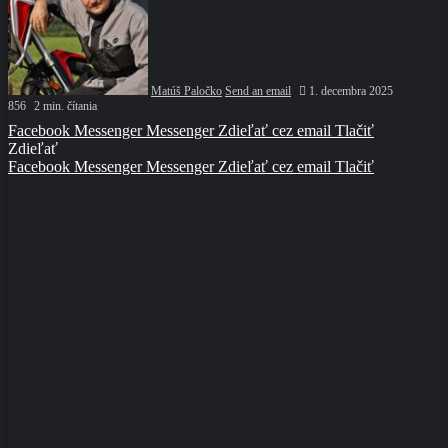
Matúš Paločko
Send an email
1. decembra 2025
856
2 min. čítania
Facebook
Messenger
Messenger
Zdieľať cez email
Tlačiť
Zdieľať
Facebook
Messenger
Messenger
Zdieľať cez email
Tlačiť