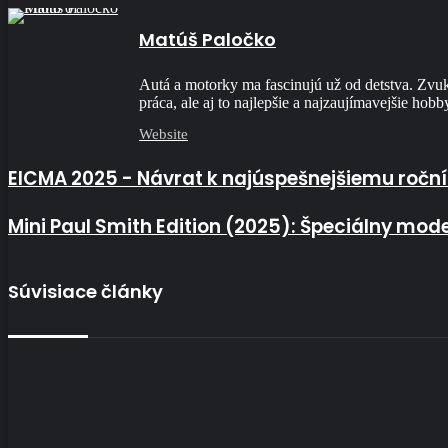
Matúš Paločko
Autá a motorky ma fascinujú už od detstva. Zvuk 
práca, ale aj to najlepšie a najzaujímavejšie hobb
Website
EICMA 2025 - Návrat k najúspešnejšiemu ročníku milánskej výstavy
EICMA 2025 - Návrat k najúspešnejšiemu roční
Mini Paul Smith Edition (2025): Špeciálny model s úpletom
Mini Paul Smith Edition (2025): Špeciálny mod
Súvisiace články