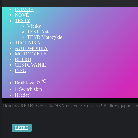
DOMOV
NOVÉ
TESTY
Všetky
TEST: Autá
TEST: Motocykle
TECHNIKA
AUTOMOBILY
MOTOCYKLE
RETRO
CESTOVANIE
INFO
℃
Bratislava
37
Switch skin
Hľadať
Domov
/
RETRO
/
Honda NSX oslavuje 35 rokov! Kultový japonský šp
RETRO