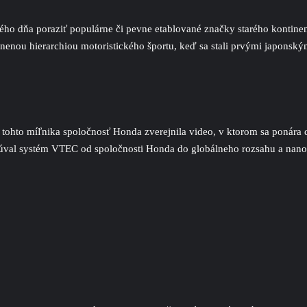
ého dňa poraziť populárne či pevne etablované značky starého kontin
enou hierarchiou motoristického športu, keď sa stali prvými japonským
 tohto míľnika spoločnosť Honda zverejnila video, v ktorom sa ponára 
posúval systém VTEC od spoločnosti Honda do globálneho rozsahu a nano