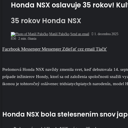
Honda NSX oslavuje 35 rokov! Kul
35 rokov Honda NSX
Matúš Paločko
Send an email
1. decembra 2025
856
2 min. čítania
Facebook
Messenger
Messenger
Zdieľať cez email
Tlačiť
Prelomová Honda NSX navždy zmenila svet, keď debutovala 14. sept
prípade inžinierov Hondy, ktorí sa od založenia spoločnosti snažili vy
ikonou je tohtoročný oslávenec tridsiatychpiatych narodenín, model
Honda NSX bola stelesnením snov ja