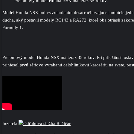
Prelomový model Honda NSX má teraz 35 rokov.
Model Honda NSX bol vyvrcholením desaťročí trvajúcej ambície jedn
ducha, aký postavil modely RC143 a RA272, ktoré oba otriasli zakoren
Formuly 1.
Prelomový model Honda NSX má teraz 35 rokov. Pri príležitosti osláv
priniesol prvú sériovo vyrábanú celohliníkovú karosériu na svete, 
Inzercia