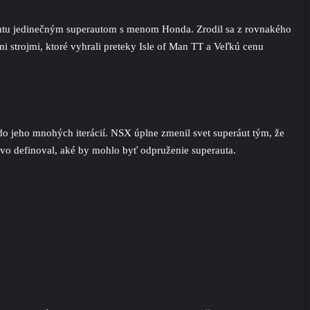
entu jedinečným superautom s menom Honda. Zrodil sa z rovnakého
i strojmi, ktoré vyhrali preteky Isle of Man TT a Veľkú cenu
do jeho mnohých iterácií. NSX úplne zmenil svet superáut tým, že
vo definoval, aké by mohlo byť odpruženie superauta.