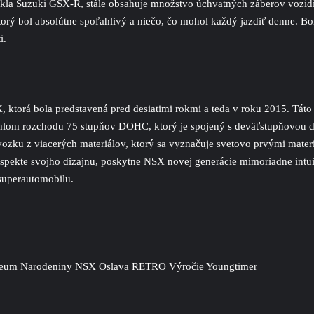
ykla Suzuki GSX-R
, stále obsahuje množstvo úchvatných záberov vozid
orý bol absolútne spoľahlivý a niečo, čo mohol každý jazdiť denne. Bol
i.
ktorá bola predstavená pred desiatimi rokmi a teda v roku 2015. Táto 
lom rozchodu 75 stupňov DOHC, ktorý je spojený s deväťstupňovou d
ozku z viacerých materiálov, ktorý sa vyznačuje svetovo prvými mate
aspekte svojho dizajnu, poskytne NSX novej generácie mimoriadne int
superautomobilu.
leum
Narodeniny
NSX
Oslava
RETRO
Výročie
Youngtimer