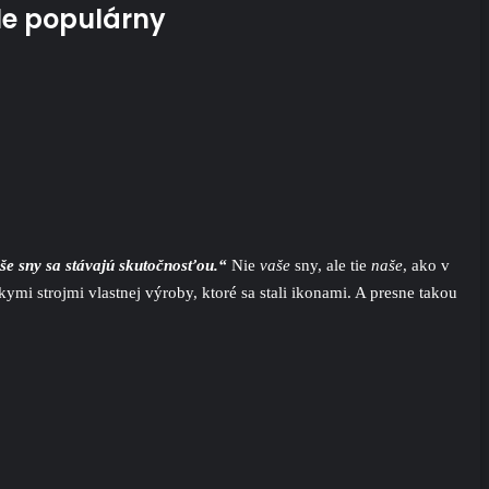
ále populárny
e sny sa stávajú skutočnosťou.“
Nie
vaše
sny, ale tie
naše
, ako v
ymi strojmi vlastnej výroby, ktoré sa stali ikonami. A presne takou