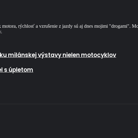
motora, rýchlosť a vzrušenie z jazdy sú aj dnes mojimi "drogami". Moto
y.
 nielen motocyklov
ku milánskej výstavy nielen motocyklov
el s úpletom