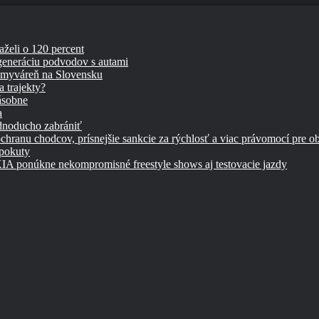
aželi o 120 percent
 generáciu podvodov s autami
umyváreň na Slovensku
 trajekty?
ásobne
a
ednoducho zabrániť
chranu chodcov, prísnejšie sankcie za rýchlosť a viac právomocí pre o
 pokuty
úkne nekompromisné freestyle shows aj testovacie jazdy