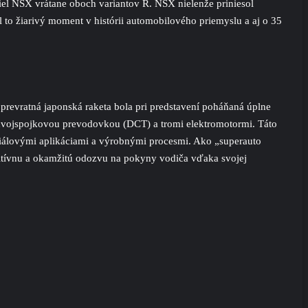
iel NSX vrátane oboch variantov R. NSX nielenže priniesol
 to žiarivý moment v histórii automobilového priemyslu a aj o 35
prevratná japonská raketa bola pri predstavení poháňaná úplne
vojspojkovou prevodovkou (DCT) a tromi elektromotormi. Táto
riálovými aplikáciami a výrobnými procesmi. Ako „superauto
uitívnu a okamžitú odozvu na pokyny vodiča vďaka svojej