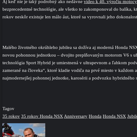
Aj keď nie je taký podrobný ako nedávne
video k 40. výročiu motoc
bezprecedentné technológie, ale všetko to zakomponoval do balíka, kt
rokov neskôr existuje len málo áut, ktoré sa vyrovnali jeho dokonalost
Malého životného okrúhleho jubilea sa dožíva aj moderná Honda NSX, 
novou pohonnou jednotkou – dvojito preplňovaným motorom V6 s uh
technológia Sport Hybrid je umiestnená v ultrapevnom a ľahkom podv
zamerané na človeka“, ktoré kladie vodiča na prvé miesto v každom 
najmodernejšej pohonnej jednotke, karosérii a podvozku hybridného 
Tagov
35 rokov
35 rokov Honda NSX
Anniversary
Honda
Honda NSX
Jubi