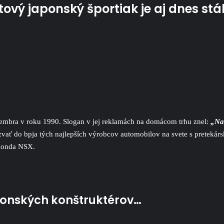
tový japonský športiak je aj dnes st
embra v roku 1990. Slogan v jej reklamách na domácom trhu znel:
„Naš
zvať do bpja tých najlepších výrobcov automobilov na svete s pretekársk
 Honda NSX.
ponských konštruktérov…