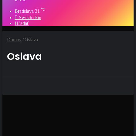
℃
Bratislava
31
Switch skin
Hľadať
Domov
/
Oslava
Oslava