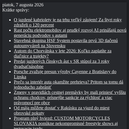
piatok, 7 augusta 2026
Krátke správy:
O jazdené kabriolety je na trhu veľký záujem! Za štyri roky
zdraželi o 120 percent
Rast počtu elektromobilov aj prudký rozvoj AI prinášajú novú
generáciu podvodov s autami
Stavebná skupina HSF System postavila prvú 3D tlačenú
autoumyváreň na Slovensku
Autom do Chorvátska v lete 2026: Koľko zaplatíte za
diaľnice a trajekty?
Predaj jazdených čínskych áut v SR stúpol za 3 roky
dvadsaťnásobne
Porsche zvažuje presun výroby Cayenne z Bratislavy do
Lipska
Prečo sa interiér auta okamžite prehrieva? Pritom sa tomu dá
jednoducho zabrániť
Zmeny v pravidlách cestnej premávky by mali priniesť vyššiu
ochranu chodcov, prísnejšie sankcie za rýchlosť a viac
právomocí pre obce
Od mája môžete dostať v Rakúsku za vjazd do miest
obrovské pokuty
Program plný hviezd: CUSTOM MOTORCYCLES
SLOVAKIA ponúkne nekompromisné freestyle shows aj
testovacie jazdy