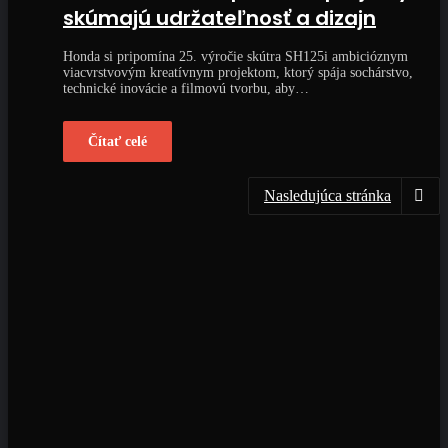
skúmajú udržateľnosť a dizajn
Honda si pripomína 25. výročie skútra SH125i ambicióznym
viacvrstvovým kreatívnym projektom, ktorý spája sochárstvo,
technické inovácie a filmovú tvorbu, aby…
Čítať celé
Nasledujúca stránka