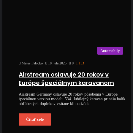
Automobily
Matúš Paločko
18. júla 2026
0
1 153
Airstream oslavuje 20 rokov v
Európe špeciálnym karavanom
Airstream Germany oslavuje 20 rokov pôsobenia v Európe
špeciálnou verziou modelu 534. Jubilejný karavan prináša balík
obľúbených doplnkov vrátane klimatizácie…
Čítať celé