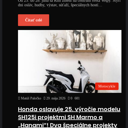
Od 25. do 28. júna sa Rím zmení na centrum sveta Vespy. Štyri
dni osláv, hudby, výstav, súťaží, špeciálnych hostí…
Čítať celé
Motocykle
Matúš Paločko
29. mája 2026
0
681
Honda oslavuje 25. výročie modelu
SH125i projektmi SH Marmo a
„Hanami“! Dva špeciálne projekty