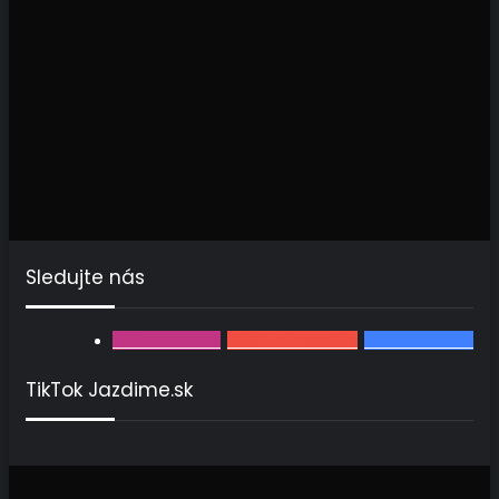
Sledujte nás
502
followerov
2 460
odberateľov
3567
fanúšikov
TikTok Jazdime.sk