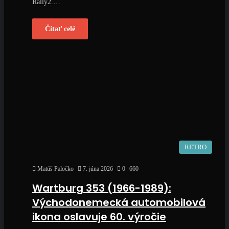
Rally2.…
Čítať celé
RETRO
Matúš Paločko
7. júna 2026
0
660
Wartburg 353 (1966-1989):
Východonemecká automobilová
ikona oslavuje 60. výročie