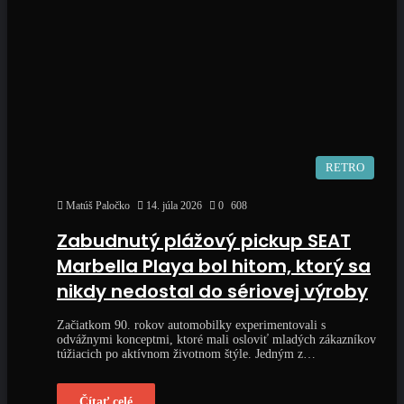
RETRO
Matúš Paločko
14. júla 2026
0
608
Zabudnutý plážový pickup SEAT
Marbella Playa bol hitom, ktorý sa
nikdy nedostal do sériovej výroby
Začiatkom 90. rokov automobilky experimentovali s
odvážnymi konceptmi, ktoré mali osloviť mladých zákazníkov
túžiacich po aktívnom životnom štýle. Jedným z…
Čítať celé