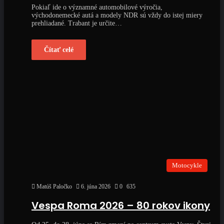
Pokiaľ ide o významné automobilové výročia,
východonemecké autá a modely NDR sú vždy do istej miery
prehliadané. Trabant je určite…
Čítať celé
Motocykle
Matúš Paločko
6. júna 2026
0
635
Vespa Roma 2026 – 80 rokov ikony