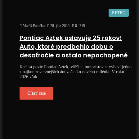
RETRO
Matúš Paločko
28. júla 2026
0
719
Pontiac Aztek oslavuje 25 rokov!
Auto, ktoré predbehlo dobu o
desaťročie a ostalo nepochopené
Keď sa povie Pontiac Aztek, väčšina motoristov si vybaví jedno
z najkontroverznejších áut začiatku nového milénia. V roku
2026 však…
Čítať celé