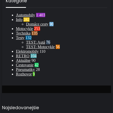
Kategórie
Automobily
1 403
Info
282
Domáce cesty
90
Motocykle
253
Technika
135
Testy
132
TEST: Autá
76
TEST: Motocykle
56
Elektromobily
110
RETRO
104
Aktuálne
90
Cestovanie
42
Pneumatiky
28
Rozhovor
9
Najsledovanejšie