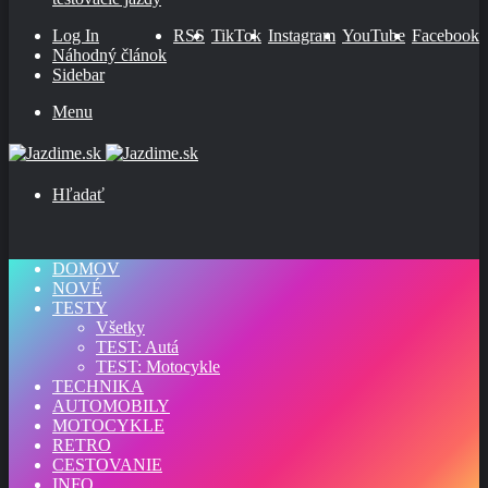
Log In
RSS
TikTok
Instagram
YouTube
Facebook
Náhodný článok
Sidebar
Menu
Hľadať
DOMOV
NOVÉ
TESTY
Všetky
TEST: Autá
TEST: Motocykle
TECHNIKA
AUTOMOBILY
MOTOCYKLE
RETRO
CESTOVANIE
INFO