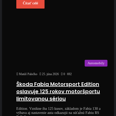
Čítať celé
Automobily
Matúš Paločko
25. júna 2026
0
692
Škoda Fabia Motorsport Edition
oslavuje 125 rokov motoršportu
limitovanou sériou
Edition. Vznikne iba 125 kusov, základom je Fabia 130 a
výbava aj nastavenie auta odkazujú na súťažnú Fabiu RS