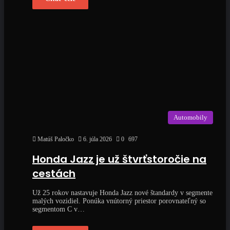
Automobily
Matúš Paločko
6. júla 2026
0
697
Honda Jazz je už štvrťstoročie na
cestách
Už 25 rokov nastavuje Honda Jazz nové štandardy v segmente
malých vozidiel. Ponúka vnútorný priestor porovnateľný so
segmentom C v…