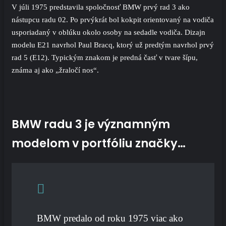
V júli 1975 predstavila
spoločnosť BMW
prvý
rad 3
ako
nástupcu radu 02. Po prvýkrát bol kokpit orientovaný na vodiča
usporiadaný v oblúku okolo osoby na sedadle vodiča. Dizajn
modelu E21 navrhol Paul Bracq, ktorý už predtým navrhol prvý
rad 5 (E12)
. Typickým znakom je predná časť v tvare šípu,
známa aj ako „žraločí nos“.
BMW radu 3 je významným
modelom v portfóliu značky…
BMW predalo od roku 1975 viac ako