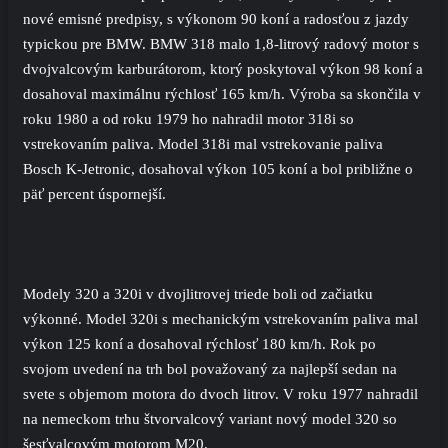
nové emisné predpisy, s výkonom 90 koní a radosťou z jazdy
typickou pre BMW. BMW 318 malo 1,8-litrový radový motor s
dvojvalcovým karburátorom, ktorý poskytoval výkon 98 koní a
dosahoval maximálnu rýchlosť 165 km/h. Výroba sa skončila v
roku 1980 a od roku 1979 ho nahradil motor 318i so
vstrekovaním paliva. Model 318i mal vstrekovanie paliva
Bosch K-Jetronic, dosahoval výkon 105 koní a bol približne o
päť percent úspornejší.
Modely 320 a 320i v dvojlitrovej triede boli od začiatku
výkonné. Model 320i s mechanickým vstrekovaním paliva mal
výkon 125 koní a dosahoval rýchlosť 180 km/h. Rok po
svojom uvedení na trh bol považovaný za najlepší sedan na
svete s objemom motora do dvoch litrov. V roku 1977 nahradil
na nemeckom trhu štvorvalcový variant nový model 320 so
šesťvalcovým motorom M20.