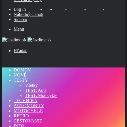
Log In
RSS
TikTok
Instagram
YouTube
Facebook
Náhodný článok
Sidebar
Menu
Hľadať
DOMOV
NOVÉ
TESTY
Všetky
TEST: Autá
TEST: Motocykle
TECHNIKA
AUTOMOBILY
MOTOCYKLE
RETRO
CESTOVANIE
INFO