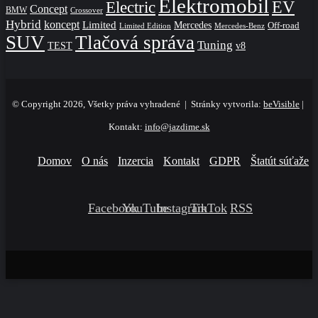
Elektromobil
EV
Electric
Concept
BMW
Crossover
Hybrid
koncept
Limited
Mercedes
Off-road
Mercedes-Benz
Limited Edition
SUV
Tlačová správa
Tuning
TEST
v8
© Copyright 2026, Všetky práva vyhradené | Stránky vytvorila:
beVisible
|
Kontakt:
info@jazdime.sk
Domov
O nás
Inzercia
Kontakt
GDPR
Štatút súťaže
Facebook
YouTube
Instagram
TikTok
RSS