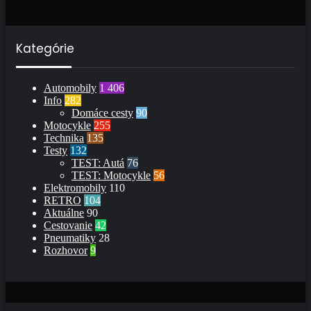
Kategórie
Automobily
1 406
Info
282
Domáce cesty
90
Motocykle
255
Technika
135
Testy
132
TEST: Autá
76
TEST: Motocykle
56
Elektromobily
110
RETRO
104
Aktuálne
90
Cestovanie
42
Pneumatiky
28
Rozhovor
9