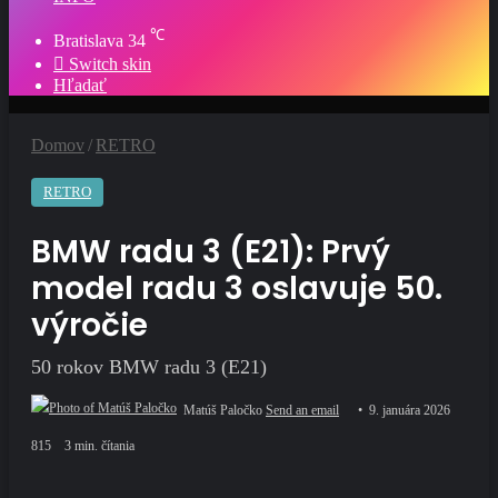
℃
Bratislava
34
Switch skin
Hľadať
Domov
/
RETRO
RETRO
BMW radu 3 (E21): Prvý
model radu 3 oslavuje 50.
výročie
50 rokov BMW radu 3 (E21)
Matúš Paločko
Send an email
9. januára 2026
815
3 min. čítania