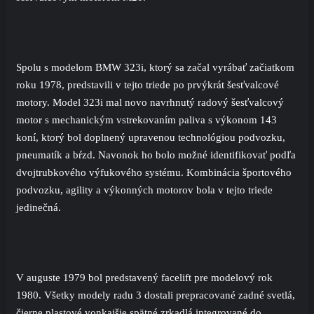
Spolu s modelom BMW 323i, ktorý sa začal vyrábať začiatkom
roku 1978, predstavili v tejto triede po prvýkrát šesťvalcové
motory. Model 323i mal novo navrhnutý radový šesťvalcový
motor s mechanickým vstrekovaním paliva s výkonom 143
koní, ktorý bol doplnený upravenou technológiou podvozku,
pneumatík a bŕzd. Navonok ho bolo možné identifikovať podľa
dvojtrubkového výfukového systému. Kombinácia športového
podvozku, agility a výkonných motorov bola v tejto triede
jedinečná.
V auguste 1979 bol predstavený facelift pre modelový rok
1980. Všetky modely radu 3 dostali prepracované zadné svetlá,
čierne plastové vonkajšie spätné zrkadlá integrované do