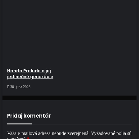
Honda Prelude a jej
jedinečné generácie
30. júna 2026
Pridaj komentár
Vaša e-mailová adresa nebude zverejnená.
Vyžadované polia sú
označené
*