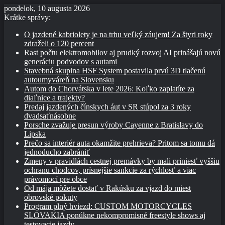
pondelok, 10 augusta 2026
Krátke správy:
O jazdené kabriolety je na trhu veľký záujem! Za štyri roky
zdraželi o 120 percent
Rast počtu elektromobilov aj prudký rozvoj AI prinášajú novú
generáciu podvodov s autami
Stavebná skupina HSF System postavila prvú 3D tlačenú
autoumyváreň na Slovensku
Autom do Chorvátska v lete 2026: Koľko zaplatíte za
diaľnice a trajekty?
Predaj jazdených čínskych áut v SR stúpol za 3 roky
dvadsaťnásobne
Porsche zvažuje presun výroby Cayenne z Bratislavy do
Lipska
Prečo sa interiér auta okamžite prehrieva? Pritom sa tomu dá
jednoducho zabrániť
Zmeny v pravidlách cestnej premávky by mali priniesť vyššiu
ochranu chodcov, prísnejšie sankcie za rýchlosť a viac
právomocí pre obce
Od mája môžete dostať v Rakúsku za vjazd do miest
obrovské pokuty
Program plný hviezd: CUSTOM MOTORCYCLES
SLOVAKIA ponúkne nekompromisné freestyle shows aj
testovacie jazdy