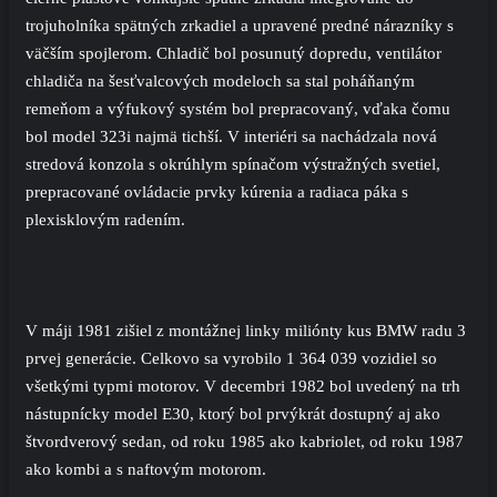
trojuholníka spätných zrkadiel a upravené predné nárazníky s
väčším spojlerom. Chladič bol posunutý dopredu, ventilátor
chladiča na šesťvalcových modeloch sa stal poháňaným
remeňom a výfukový systém bol prepracovaný, vďaka čomu
bol model 323i najmä tichší. V interiéri sa nachádzala nová
stredová konzola s okrúhlym spínačom výstražných svetiel,
prepracované ovládacie prvky kúrenia a radiaca páka s
plexisklovým radením.
V máji 1981 zišiel z montážnej linky miliónty kus BMW radu 3
prvej generácie. Celkovo sa vyrobilo 1 364 039 vozidiel so
všetkými typmi motorov. V decembri 1982 bol uvedený na trh
nástupnícky model
E30
, ktorý bol prvýkrát dostupný aj ako
štvordverový sedan, od roku 1985 ako kabriolet, od roku 1987
ako kombi a s naftovým motorom.