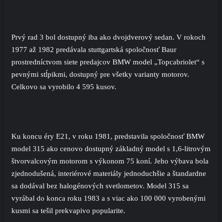
Prvý rad 3 bol dostupný iba ako dvojdverový sedan. V rokoch
1977 až 1982 predávala stuttgartská spoločnosť Baur
prostredníctvom siete predajcov BMW model „Topcabriolet“ s
pevnými stĺpikmi, dostupný pre všetky varianty motorov.
Celkovo sa vyrobilo 4 595 kusov.
Ku koncu éry E21, v roku 1981, predstavila spoločnosť BMW
model
315
ako cenovo dostupný základný model s 1,6-litrovým
štvorvalcovým motorom s výkonom 75 koní. Jeho výbava bola
zjednodušená, interiérové ​​materiály jednoduchšie a štandardne
sa dodával bez halogénových svetlometov. Model 315 sa
vyrábal do konca roku 1983 a s viac ako 100 000 vyrobenými
kusmi sa tešil prekvapivo popularite.