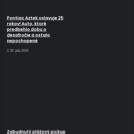
Pontiac Aztek oslavuje 25
rokov! Auto, ktoré
predbehlo dobu o
desaťročie a ostalo
nepochopené
28. júla 2026
Zabudnutý plážový pickup