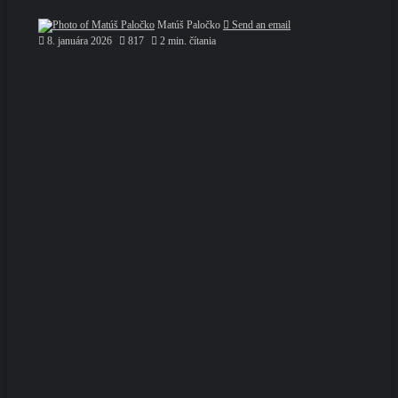
Matúš Paločko
Send an email
8. januára 2026
817
2 min. čítania