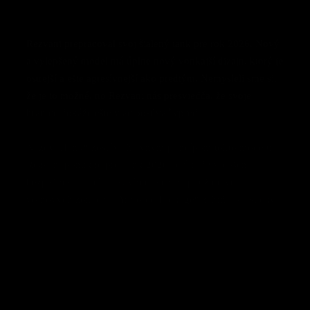
Rezvani prepracoval svoj šialený tank pre rok 2026. Nový
a vylepšený model má úplne nový vonkajší dizajn, ktorý je
ostrejší a ešte agresívnejší ako predtým. Nemysleli sme si,
že je to možné, no Rezvani nás presviedča, že svoje
hranice dokáže ešte viac posúvať vpred.
Názov „Tank“ zostáva hlavným princípom tohto modelu.
Rezvani
ponúkne pre Tank 2026 celý rad vylepšení
bezpečnosti a ochrany, vhodných na použitie vo
vojnových zónach. „Armored Package“ zahŕňa balistický
pancier, zariadenia na nočné videnie, nepriestrelné sklo,
ochranu podvozku pred výbušnými zariadeniami a oveľa
viac – za 85 000 dolárov.