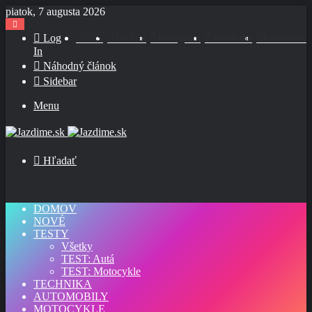
piatok, 7 augusta 2026
Log
RSS
TikTok
Instagram
YouTube
Facebook
In
Náhodný článok
Sidebar
Menu
Hľadať
DOMOV
NOVÉ
TESTY
Všetky
TEST: Autá
TEST: Motocykle
TECHNIKA
AUTOMOBILY
MOTOCYKLE