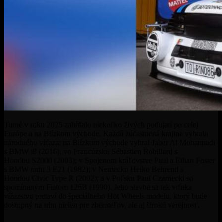
Turné v roku 2025 zahŕňalo niekoľko živých podujatí po celej
Európe a na Blízkom východe. Každá zúčastnená krajina vybrala
národného víťaza: na Blízkom východe vyhral Jaber Al Mohannadi
s BMW
i8
(2016); vo Francúzsku Sébastien Robillard s
Hondou
S2000
(2003); v Spojenom kráľovstve Paul a Ethan Foster
s BMW
radu 3 E21
(1982); v Nemecku Heiko Behrend s
Hondou
Civic Type R
(2002); a v Poľsku Paul Czarnecki so
spomínaným Fiatom 126B (1990). Jeho stavba sa tak vďaka
vížazstvu pretaví do špeciálneho Hot Wheels modelu, ktorý bude
dostupný na trhu nielen pre zberateľov, ale aj širokú verejnosť.