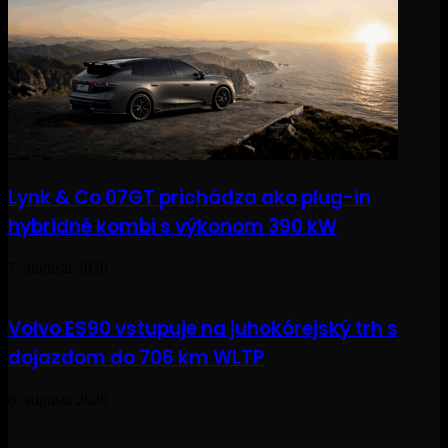
Lynk & Co 07GT prichádza ako plug-in
hybridné kombi s výkonom 390 kW
7. augusta 2026
Volvo ES90 vstupuje na juhokórejský trh s
dojazdom do 706 km WLTP
6. augusta 2026