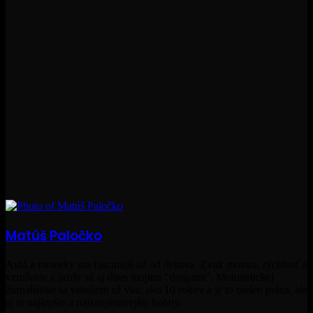
Matúš Paločko
Autá a motorky ma fascinujú už od detstva. Zvuk motora, rýchlosť a
vzrušenie z jazdy sú aj dnes mojimi "drogami". Motoristickej
žurnalistike sa venujem už viac ako 10 rokov a je to nielen práca, ale
aj to najlepšie a najzaujímavejšie hobby.