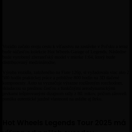
Vozidlo začalo svoju cestu k víťazstvu na zastávke v Poľsku a teraz
bude súčasťou kolekcie Hot Wheels Garage of Legends. Následne
bude vyrobený zberateľský model v mierke 1:64, ktorý bude
distribuovaný medzinárodne.
Výroba vozidla, založeného na Fiate 126p, si vyžadovala viac ako 2
500 hodín praktickej práce a približne 800 hodín na 3D tlačené
komponenty. Auto sa vyznačuje výrazne rozšíreným rozchodom,
skladacou sa prednou časťou a funkčnými aerodynamickými
prvkami inšpirovanými dizajnom rally z 80. rokov, pričom zároveň
ponúka autentické jazdné vlastnosti na asfalte aj štrku.
Hot Wheels Legends Tour 2025 má