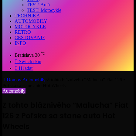
TEST: Autá
TEST: Motocykle
TECHNIKA
AUTOMOBILY
MOTOCYKLE
RETRO
CESTOVANIE
INFO
℃
Bratislava
30
Switch skin
Hľadať
Domov
/
Automobily
/
Z tohto bláznivého “Malucha” Fiat 126 z
Poľska sa stane auto Hot Wheels
Automobily
Z tohto bláznivého “Malucha” Fiat
126 z Poľska sa stane auto Hot
Wheels