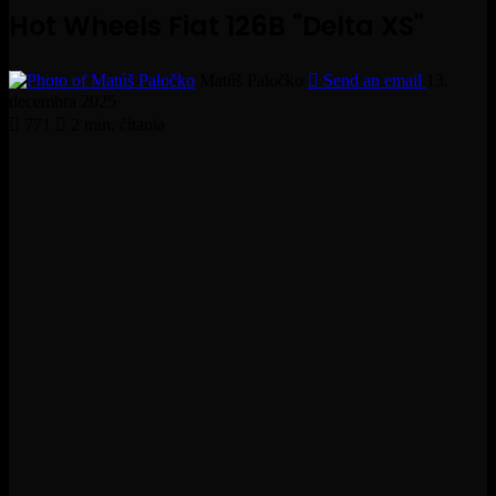
Hot Wheels Fiat 126B "Delta XS"
Matúš Paločko
Send an email
13.
decembra 2025
771
2 min. čítania