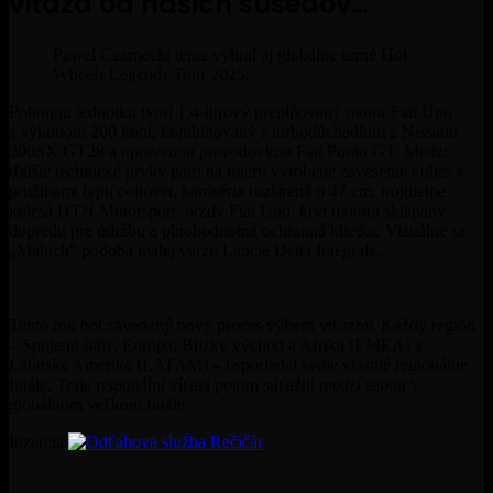
víťaza od našich susedov
…
Pawel Czarnecki teraz vyhral aj globálne turné Hot
Wheels Legends Tour 2025.
Pohonnú jednotku tvorí
1,4-litrový preplňovaný motor Fiat Uno
s
výkonom 200 koní, kombinovaný s turbodúchadlom z Nissanu
200SX GT28 a upravenou prevodovkou Fiat Punto GT. Medzi
ďalšie technické prvky patrí na mieru vyrobené zavesenie kolies s
pružinami typu coilover, karoséria rozšírená o 47 cm, trojdielne
kolesá HTN Motorsport, brzdy Fiat Uno, kryt motora sklápaný
dopredu pre údržbu a plnohodnotná ochranná klietka. Vizuálne sa
„Maluch“ podobá malej verzii Lancie
Delta Integrale.
Tento rok bol zavedený nový proces výberu víťazov. Každý región
– Spojené štáty, Európa, Blízky východ a Afrika (EMEA) a
Latinská Amerika (LATAM) – usporiadal svoje vlastné regionálne
finále. Traja regionálni víťazi potom súťažili medzi sebou v
globálnom veľkom finále.
Inzercia