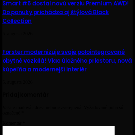
Smart #5 dostal novú verziu Premium AWD!
Do ponuky prichádza aj štýlová Black
Collection
5. augusta 2026
Forster modernizuje svoje polointegrované
obytné vozidlá! Viac úložného priestoru, nová
kúpeľňa a modernejší interiér
5. augusta 2026
Pridaj komentár
Vaša e-mailová adresa nebude zverejnená.
Vyžadované polia sú
označené
*
Komentár
*