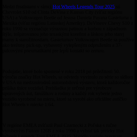
Medzi finalistami v rámci
Hot Wheels Legends Tour 2025
sú
Chevrolet S10 od Clinta DeVina z Kansas City (víťaz regiónu
USA) a Volkswagen Beetle od Jesusa Daniela Payana Gasteluma z
Mexika (víťaz regiónu Latinskej Ameriky). DeVineov Chevy S10 z
roku 1990 sa vyznačuje výraznou patinou a korbou v západnom
štýle, inšpirovanou jeho texaskými koreňmi a láskou jeho starej
mamy k starožitnostiam.
Gastelumov Volkswagen
Beetle
sa používa
ako terénny pick-up, vybavený vylepšeným odpružením a 37-
palcovými pneumatikami pre lepší kontakt so zemou.
Podujatie, ktoré bolo spustené v roku 2018 pri príležitosti 50.
výročia značky Hot Wheels, sa odvtedy vyvinulo zo série so sídlom
v USA na medzinárodnú automobilovú výstavu, ktorá každoročne
priláka tisíce vozidiel. Prehliadka je určená pre výrobcov
upravených áut, fanúšikov a rodiny a každý rok vyberie jedno
vozidlo vyrobené na mieru, ktoré sa vyrobí ako oficiálne autíčko
Hot Wheels v mierke 1:64.
V regióne EMEA zvíťazil Paul Czarnecki z Poľska s ručne
vyrobeným
Fiatom 126B
z roku 1990 a vyhral tak preteky Hot
Wheels Legends Tour EMEA 2025. Vozidlo zaujalo porotcov