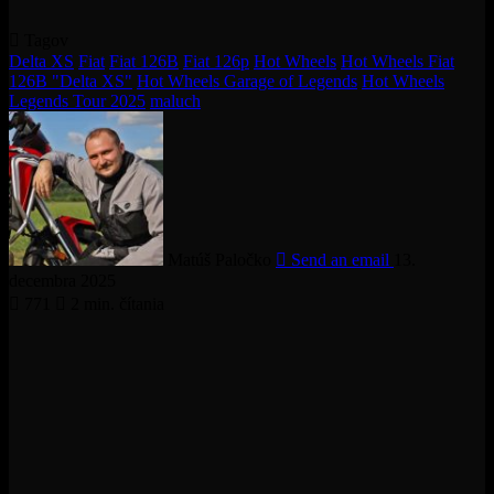
Tagov
Delta XS
Fiat
Fiat 126B
Fiat 126p
Hot Wheels
Hot Wheels Fiat
126B "Delta XS"
Hot Wheels Garage of Legends
Hot Wheels
Legends Tour 2025
maluch
Matúš Paločko
Send an email
13.
decembra 2025
771
2 min. čítania