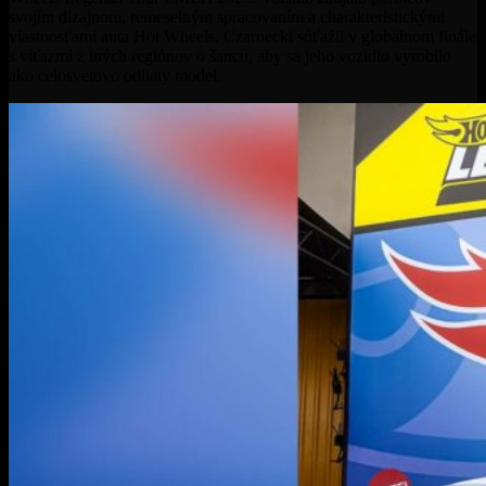
svojím dizajnom, remeselným spracovaním a charakteristickými
vlastnosťami auta Hot Wheels. Czarnecki súťažil v globálnom finále
s víťazmi z iných regiónov o šancu, aby sa jeho vozidlo vyrobilo
ako celosvetovo odliaty model.