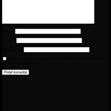
Meno
*
E-mail
*
Adresa webu
Uložiť moje meno, e-mail a webovú stránku v tomto prehliadači
pre moje budúce komentáre.