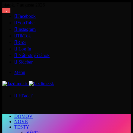
piatok, 7 augusta 2026
Facebook
YouTube
Instagram
TikTok
RSS
Log In
Náhodný článok
Sidebar
Menu
Hľadať
DOMOV
NOVÉ
TESTY
Všetky