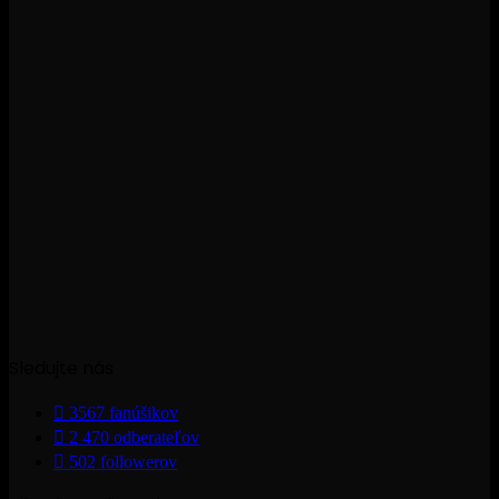
Sledujte nás
3567
fanúšikov
2 470
odberateľov
502
followerov