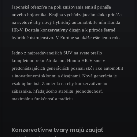
Japonská ofenzíva na poli znižovania emisií prináša
nového bojovníka. Krajina vychádzajúceho slnka prináša
na svetové trhy nový hybridný automobil. Je ním Honda
HR-V. Dostala konzervatívny dizajn a k prírode šetrné
hybridné ústrojenstvo. V Európe sa ukáže ešte tento rok.
Jedno z najpredávanejších SUV na svete prešlo
kompletnou rekonštrukciou. Hondu HR-V sme v
predchádzajúcich generáciách poznali skôr ako automobil
s inovatívnymi sklonmi a dizajnami. Nová generácia je
však úplne iná. Zamierila na city konzervatívneho
zákazníka, hľadajúceho stabilitu, jednoduchosť,
maximálnu funkčnosť a tradíciu.
Konzervatívne tvary majú zaujať