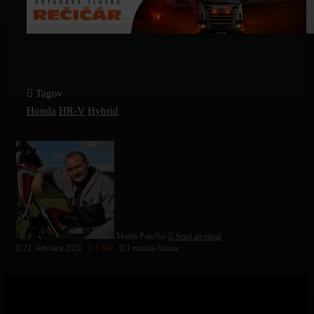
Tagov
Honda
HR-V
Hybrid
Matúš Paločko
Send an email
21. februára 2021
1 550
1 minúta čítania