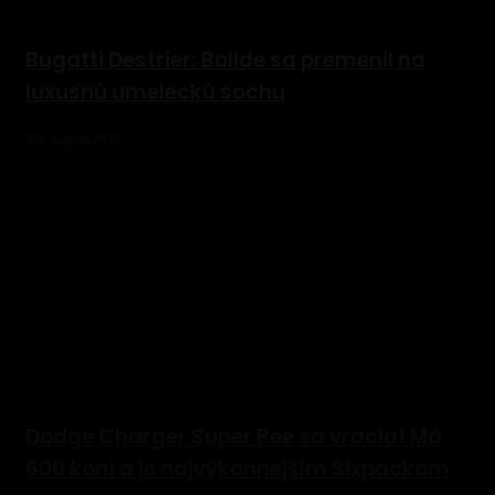
Bugatti Destrier: Bolide sa premenil na
luxusnú umeleckú sochu
9. augusta 2026
Dodge Charger Super Bee sa vracia! Má
600 koní a je najvýkonnejším Sixpackom