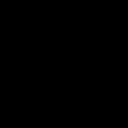
Komentár
*
Meno
*
E-mail
*
Adresa webu