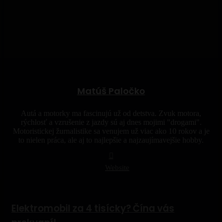
Matúš Paločko
Autá a motorky ma fascinujú už od detstva. Zvuk motora,
rýchlosť a vzrušenie z jazdy sú aj dnes mojimi "drogami".
Motoristickej žurnalistike sa venujem už viac ako 10 rokov a je
to nielen práca, ale aj to najlepšie a najzaujímavejšie hobby.
Website
Elektromobil za 4 tisícky? Čína vás prekvapí!
Elektromobil za 4 tisícky? Čína vás