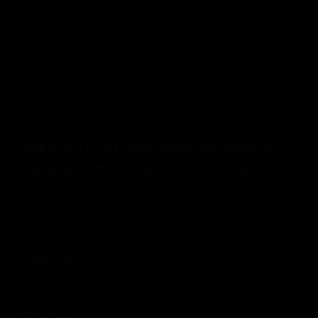
Lynk & Co 07GT prichádza ako plug-in
hybridné kombi s výkonom 390 kW
7. augusta 2026
Pridaj komentár
Vaša e-mailová adresa nebude zverejnená.
Vyžadované polia sú
označené
*