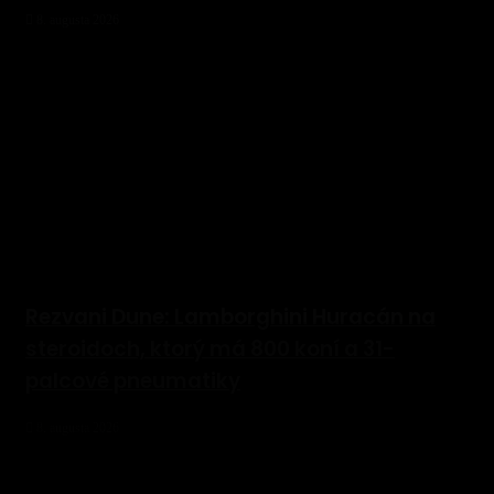
8. augusta 2026
Rezvani Dune: Lamborghini Huracán na
steroidoch, ktorý má 800 koní a 31-
palcové pneumatiky
8. augusta 2026