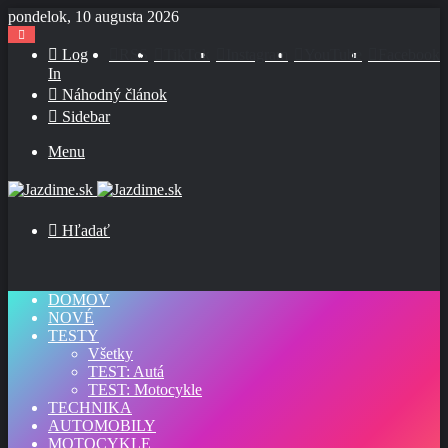
pondelok, 10 augusta 2026
Log
RSS
TikTok
Instagram
YouTube
Facebook
In
Náhodný článok
Sidebar
Menu
Hľadať
DOMOV
NOVÉ
TESTY
Všetky
TEST: Autá
TEST: Motocykle
TECHNIKA
AUTOMOBILY
MOTOCYKLE