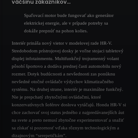
väčšinu zákazníkov…
Spaľovací motor bude fungovať ako generátor
elektrickej energie, ale v prípade potreby sa
dokáže prepnúť na pohon kolies.
Interiér prináša nový vietor v modelovej rade HR-V.
Stredobodom prístrojovej dosky je voľne stojaci tabletový
displej infotainmentu. Multifunkčný trojramenný volant
pôsobí športovo a dodáva prednej časti automobilu nový
rozmer. Dotyk budúcnosti a nevšednosti zas ponúknu
nevšedné otočné ovládače výdychov klimatizačného
systému. Na druhej strane, interiér je maximálne funkčný.
Nie je prepchatý zbytočnými ovládačmi, ktoré
konzervatívnych šoférov doslova vytáčajú. Honda HR-V si
chce zachovať svoj status jedného z najpredávanejších áut
na svete a preto nemusí zbytočne experimentovať a snažiť
sa získať si pozornosť vďaka rôznym technologickým a
dizajnovým “serepetičkám”.