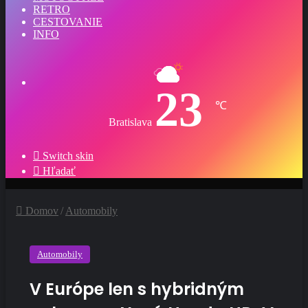
RETRO
CESTOVANIE
INFO
23
℃
Bratislava
Switch skin
Hľadať
Domov
/
Automobily
Automobily
V Európe len s hybridným