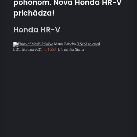
pohonom. Nová Honda HR-V
prichádza!
Honda HR-V
Matúš Paločko
Send an email
21. februára 2021
1 550
1 minúta čítania