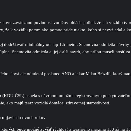
novo zavádzanú povinnosť vodičov ohlásiť polícii, že ich vozidlo tvorí 
vy, že k vozidlu potom ako pomoc príde niekto, koho si nevyžiadal a k
alej dodržiavať minimálny odstup 1,5 metra. Snemovňa odmietla návrh
 úplne. Snemovňa odmietla aj jej ďalší návrh, aby prilbu museli nosiť za
Jeho slová ale odmietol poslanec ÁNO a lekár Milan Brázdil, ktorý naopa
m (KDU-ČSL) uspela s návrhom umožniť registrovaným poskytovateľom 
nie, ako majú teraz vozidlá domácej zdravotnej starostlivosti.
u objaviť do dvoch rokov
 ktorých bude možné zvýšiť rýchlosť z terajšieho maxima 130 až na 150