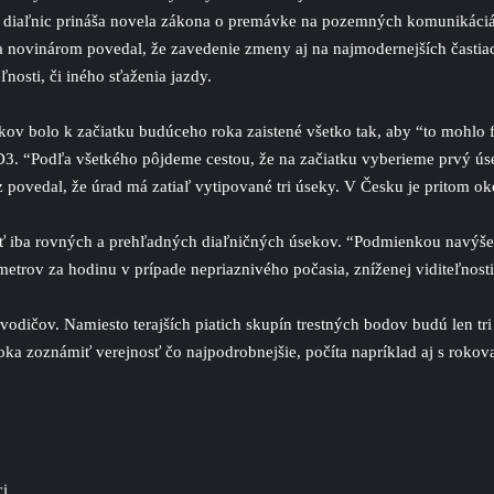
h diaľnic prináša novela zákona o premávke na pozemných komunikáciách
ka novinárom povedal, že zavedenie zmeny aj na najmodernejších časti
nosti, či iného sťaženia jazdy.
ov bolo k začiatku budúceho roka zaistené všetko tak, aby “to mohlo 
D3. “Podľa všetkého pôjdeme cestou, že na začiatku vyberieme prvý úse
ovedal, že úrad má zatiaľ vytipované tri úseky. V Česku je pritom ok
kať iba rovných a prehľadných diaľničných úsekov. “Podmienkou navýšen
etrov za hodinu v prípade nepriaznivého počasia, zníženej viditeľnosti
vodičov. Namiesto terajších piatich skupín trestných bodov budú len tr
roka zoznámiť verejnosť čo najpodrobnejšie, počíta napríklad aj s rokov
ci