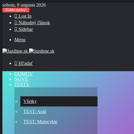
sobota, 8 augusta 2026
Krátke správy:
Log In
Náhodný článok
Sidebar
Menu
Hľadať
DOMOV
NOVÉ
TESTY
Všetky
TEST: Autá
TEST: Motocykle