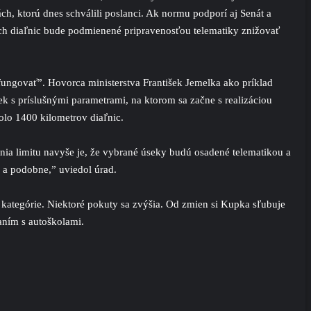
, ktorú dnes schválili poslanci. Ak normu podporí aj Senát a
ach diaľnic bude podmienené pripravenosťou telematiky znižovať
fungovať”. Hovorca ministerstva František Jemelka ako príklad
k s príslušnými parametrami, na ktorom sa začne s realizáciou
olo 1400 kilometrov diaľnic.
ia limitu navyše je, že vybrané úseky budú osadené telematikou a
 a podobne,” uviedol úrad.
i kategórie. Niektoré pokuty sa zvýšia. Od zmien si Kupka sľubuje
aním s autoškolami.