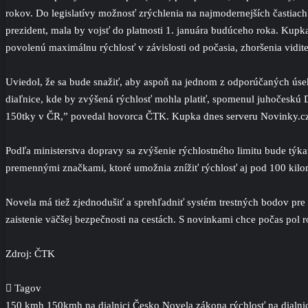
rokov. Do legislatívy možnosť zrýchlenia na najmodernejších častiac
prezident, mala by vojsť do platnosti 1. januára budúceho roka. Kup
povolenú maximálnu rýchlosť v závislosti od počasia, zhoršenia viditeľ
Uviedol, že sa bude snažiť, aby aspoň na jednom z odporúčaných úsek
diaľnice, kde by zvýšená rýchlosť mohla platiť, spomenul juhočeskú 
150tky v ČR,” povedal hovorca ČTK. Kupka dnes serveru Novinky.cz p
Podľa ministerstva dopravy sa zvýšenie rýchlostného limitu bude tý
premennými značkami, ktoré umožnia znížiť rýchlosť aj pod 100 kilom
Novela má tiež zjednodušiť a sprehľadniť systém trestných bodov pre 
zaistenie väčšej bezpečnosti na cestách. S novinkami chce počas pol 
Zdroj: ČTK
Tagov
150 kmh
150kmh na dialnici
Česko
Novela zákona
rýchlosť na dialni