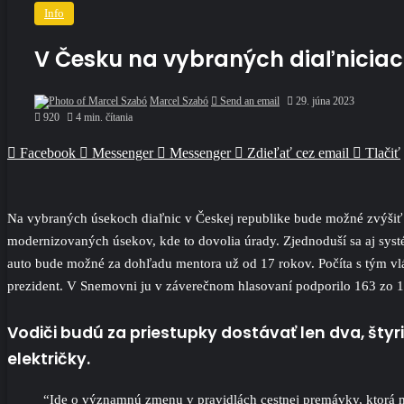
Info
V Česku na vybraných diaľniciac
Marcel Szabó
Send an email
29. júna 2023
920
4 min. čítania
Facebook
Messenger
Messenger
Zdieľať cez email
Tlačiť
Na vybraných úsekoch diaľnic v Českej republike bude možné zvýšiť p
modernizovaných úsekov, kde to dovolia úrady. Zjednoduší sa aj systé
auto bude možné za dohľadu mentora už od 17 rokov. Počíta s tým v
prezident. V Snemovni ju v záverečnom hlasovaní podporilo 163 zo 
Vodiči budú za priestupky dostávať len dva, štyr
električky.
“Ide o významnú zmenu v pravidlách cestnej premávky, ktorá mie