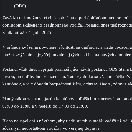
(ODS).
Zavádza tiež možnosť riadiť osobné auto pod dohľadom mentora od 17
dohľadom skúseného bezúhonného vodiča. Poslanci dnes tiež rozhodli
zaniknúť až k 1. júlu 2025.
V prípade zvýšenia povolenej rýchlosti na diaľniciach vláda upozorňu
možné zvýšenie najvyššej povolenej rýchlosti iba na nových a moderni
Poslanci však dnes neprijali pozmeňujúci návrh poslanca ODS Stanis
tovaru, pokiaľ by boli v tuzemsku. Táto výnimka sa však nepáčila Z
kamiónov, a to z dôvodu bezpečnosti štátu, ochrany života, zdravia a
Platný zákon zakazuje jazdu kamiónov a ďalších rozmerných automobil
07:00 do 13:00 a v nedeľu od 17:00 do 21:00.
Blaha neuspel ani s návrhom, aby riadiť autobus mohli vodiči už od 18
súčasným nedostatkom vodičov vo verejnej doprave.