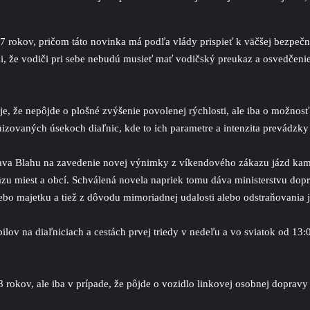
 rokov, pričom táto novinka má podľa vlády prispieť k väčšej bezpečn
, že vodiči pri sebe nebudú musieť mať vodičský preukaz a osvedčenie
je, že nepôjde o plošné zvýšenie povolenej rýchlosti, ale iba o možnos
zovaných úsekoch diaľnic, kde to ich parametre a intenzita prevádzky 
lava Blahu na zavedenie novej výnimky z víkendového zákazu jázd kami
väzu miest a obcí. Schválená novela napriek tomu dáva ministerstvu d
lebo majetku a tiež z dôvodu mimoriadnej udalosti alebo odstraňovania j
ov na diaľniciach a cestách prvej triedy v nedeľu a vo sviatok od 13:
 rokov, ale iba v prípade, že pôjde o vozidlo linkovej osobnej dopravy