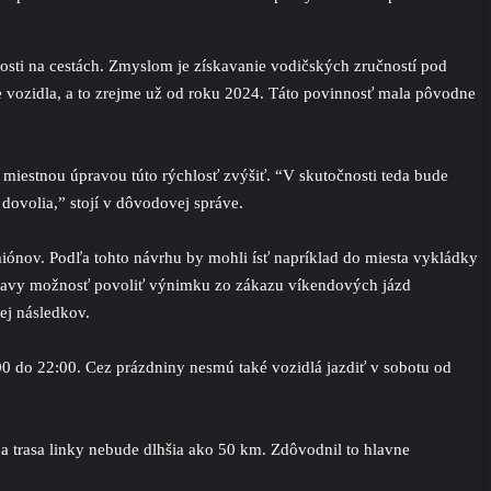
osti na cestách. Zmyslom je získavanie vodičských zručností pod
 vozidla, a to zrejme už od roku 2024. Táto povinnosť mala pôvodne
ť miestnou úpravou túto rýchlosť zvýšiť. “V skutočnosti teda bude
dovolia,” stojí v dôvodovej správe.
ónov. Podľa tohto návrhu by mohli ísť napríklad do miesta vykládky
opravy možnosť povoliť výnimku zo zákazu víkendových jázd
ej následkov.
00 do 22:00. Cez prázdniny nesmú také vozidlá jazdiť v sobotu od
 a trasa linky nebude dlhšia ako 50 km. Zdôvodnil to hlavne