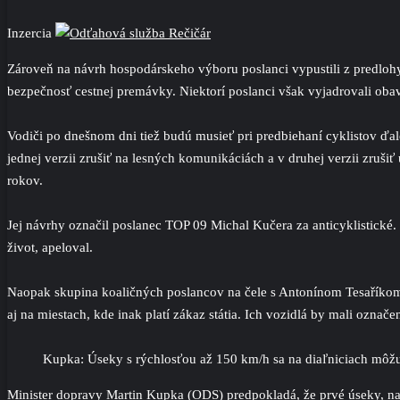
Inzercia
Zároveň na návrh hospodárskeho výboru poslanci vypustili z predlohy 
bezpečnosť cestnej premávky. Niektorí poslanci však vyjadrovali oba
Vodiči po dnešnom dni tiež budú musieť pri predbiehaní cyklistov ď
jednej verzii zrušiť na lesných komunikáciách a v druhej verzii zrušiť
rokov.
Jej návrhy označil poslanec TOP 09 Michal Kučera za anticyklistické. 
život, apeloval.
Naopak skupina koaličných poslancov na čele s Antonínom Tesaříko
aj na miestach, kde inak platí zákaz státia. Ich vozidlá by mali označe
Kupka: Úseky s rýchlosťou až 150 km/h sa na diaľniciach môž
Minister dopravy Martin Kupka (ODS) predpokladá, že prvé úseky, na