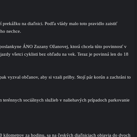
prekážku na diaľnici. Podľa vlády malo toto pravidlo zaistiť
oho nechce.
y poslankyne ÁNO Zuzany Ožanovej, ktorá chcela túto povinnosť v
 jazdy všetci cyklisti bez ohľadu na vek. Teraz je povinná len do 18
k vyzval občanov, aby si vzali prilby. Stojí pár korún a zachráni to
terénnych sociálnych služieb v naliehavých prípadoch parkovanie
 kilometrov za hodinu, sa na českých diaľniciach objavia do dvoch