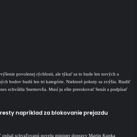
šenie povolenej rýchlosti, ale týkať sa to bude len nových a
ých bodov budú len tri kategórie. Niektoré pokuty sa zvýšia. Riadiť
es schválila Snemovňa. Musí ju ešte prerokovať Senát a podpísať
tresty napríklad za blokovanie prejazdu
i,” opísal schvaľovanú novelu minister dopravy Martin Kupka