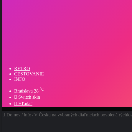
RETRO
CESTOVANIE
INFO
℃
Bratislava
28
Switch skin
Hľadať
Domov
/
Info
/
V Česku na vybraných diaľniciach povolená rýchlo