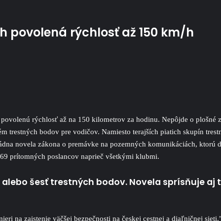
h povolená rýchlosť až 150 km/h
ovolenú rýchlosť až na 150 kilometrov za hodinu. Nepôjde o plošné zvý
m trestných bodov pre vodičov. Namiesto terajších piatich skupín trestn
ládna novela zákona o premávke na pozemných komunikáciách, ktorú dn
169 prítomných poslancov naprieč všetkými klubmi.
i alebo šesť trestných bodov. Novela sprísňuje aj 
ri na zaistenie väčšej bezpečnosti na českej cestnej a diaľničnej siet