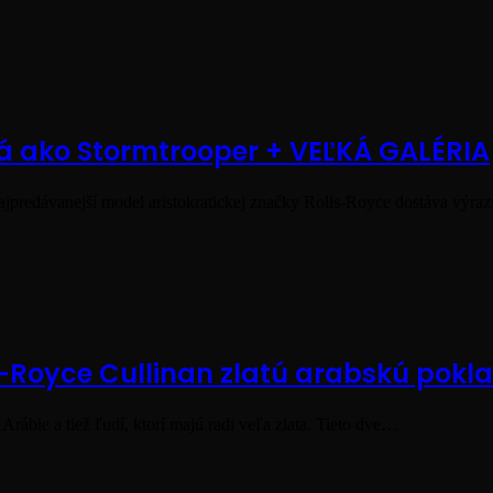
rá ako Stormtrooper + VEĽKÁ GALÉRIA
Najpredávanejší model aristokratickej značky Rolls-Royce dostáva výra
s-Royce Cullinan zlatú arabskú pokl
Arábie a tiež ľudí, ktorí majú radi veľa zlata. Tieto dve…