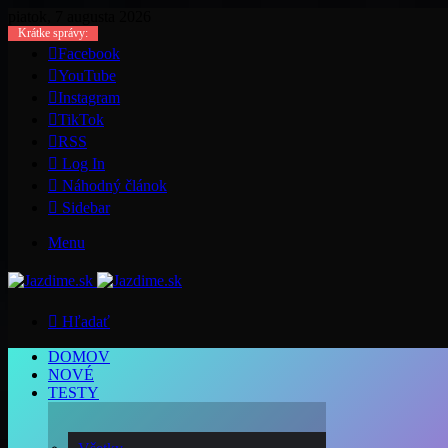
piatok, 7 augusta 2026
Krátke správy:
Facebook
YouTube
Instagram
TikTok
RSS
Log In
Náhodný článok
Sidebar
Menu
Hľadať
DOMOV
NOVÉ
TESTY