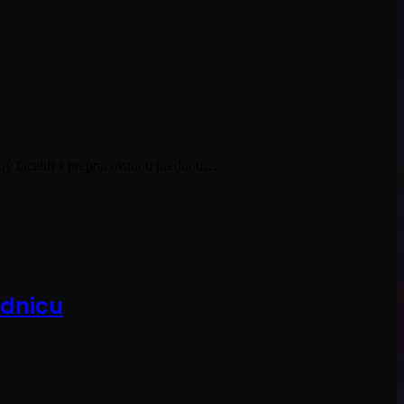
zný facelift s prepracovanou prednou…
adnicu