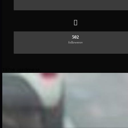
502
followerov
TikTok Jazdime.sk