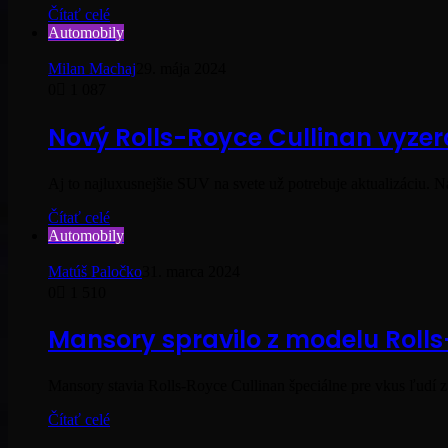
Čítať celé
Automobily
Milan Machaj
29. mája 2024
0
1 087
Nový Rolls-Royce Cullinan vyze
Aj to najluxusnejšie SUV na svete už potrebuje aktualizáciu. 
Čítať celé
Automobily
Matúš Paločko
31. marca 2024
0
1 510
Mansory spravilo z modelu Roll
Mansory stavia Rolls-Royce Cullinan špeciálne pre vkus ľudí z 
Čítať celé