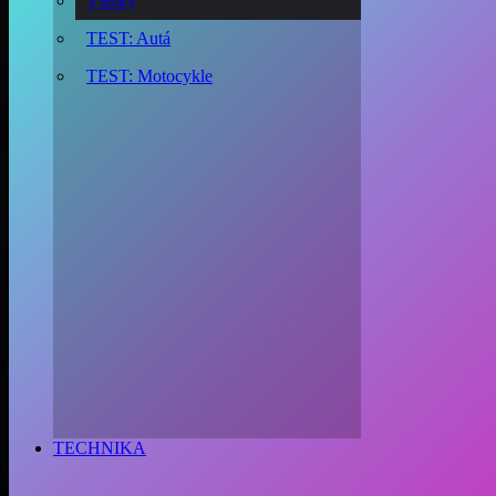
Všetky
TEST: Autá
TEST: Motocykle
TECHNIKA