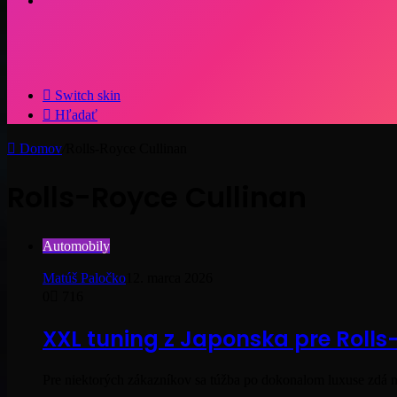
Switch skin
Hľadať
Domov
/
Rolls-Royce Cullinan
Rolls-Royce Cullinan
Automobily
Matúš Paločko
12. marca 2026
0
716
XXL tuning z Japonska pre Rolls
Pre niektorých zákazníkov sa túžba po dokonalom luxuse zdá 