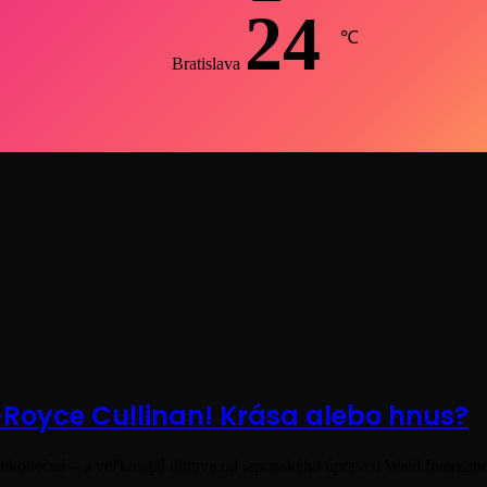
24
℃
Bratislava
-Royce Cullinan! Krása alebo hnus?
nekonečná – a veľkolepá úprava od japonského úpravcu Wald Internat