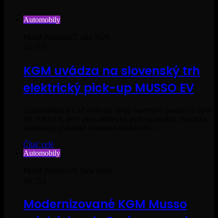
Automobily
Matúš Paločko
27. júla 2026
0
715
KGM uvádza na slovenský trh
elektrický pick-up MUSSO EV
Automobilka KGM rozširuje svoju modelovú ponuku o nové
MUSSO EV, prvý plne elektrický pick-up značky. Novinka
kombinuje praktické vlastnosti úžitkového…
Čítať celé
Automobily
Matúš Paločko
25. júna 2026
0
753
Modernizované KGM Musso