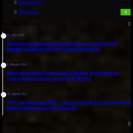
Pneumatiky
28
Rozhovor
9
Najsledovanejšie
21. mája 2026
Spoločnosť Unplugged Performance uvádza na trh
balíčky vylepšení pre SUV Tesla Cybertruck
8. februára 2024
Nová generácia modelu Dacia Duster prichádza na
cesty! Cena štartuje na cene 18 950 eur
30. augusta 2021
TEST: Honda Rebel 1100 – Všetci sa budú za vami obzerať!
Budete rebel na dvoch kolesách
Naposledy pridané