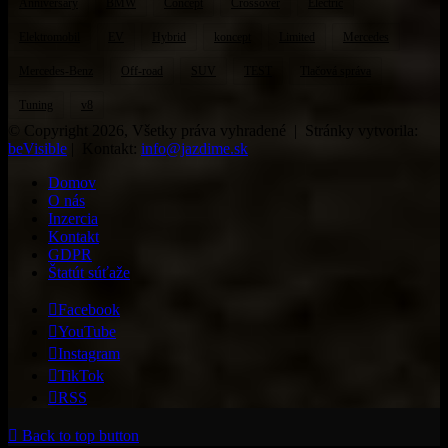
Anniversary
BMW
Concept
Crossover
Electric
Elektromobil
EV
Hybrid
koncept
Limited
Mercedes
Mercedes-Benz
Off-road
SUV
TEST
Tlačová správa
Tuning
v8
© Copyright 2026, Všetky práva vyhradené | Stránky vytvorila:
beVisible
| Kontakt:
info@jazdime.sk
Domov
O nás
Inzercia
Kontakt
GDPR
Štatút súťaže
Facebook
YouTube
Instagram
TikTok
RSS
Back to top button