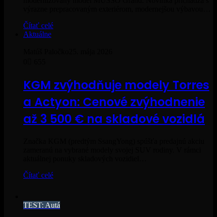
modernizovaný model MUSSO Grand. Novinka prichádza s
výrazne prepracovaným exteriérom, modernejšou výbavou…
Čítať celé
Aktuálne
Matúš Paločko
25. mája 2026
0
655
KGM zvýhodňuje modely Torres
a Actyon: Cenové zvýhodnenie
až 3 500 € na skladové vozidlá
Značka KGM (predtým SsangYong) spúšťa predajnú akciu
zameranú na vybrané modely svojej SUV rodiny. V rámci
aktuálnej ponuky skladových vozidiel…
Čítať celé
TEST: Autá