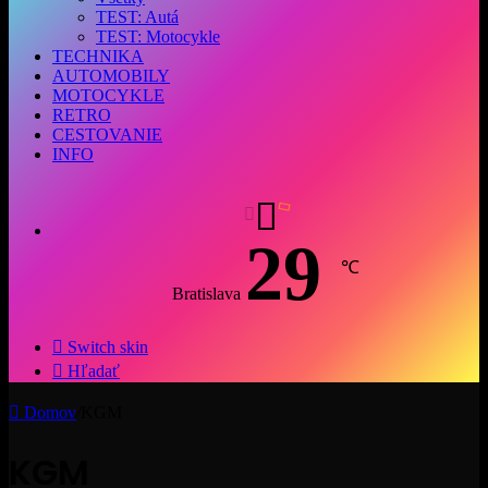
TEST: Autá
TEST: Motocykle
TECHNIKA
AUTOMOBILY
MOTOCYKLE
RETRO
CESTOVANIE
INFO
29
℃
Bratislava
Switch skin
Hľadať
Domov
/
KGM
KGM