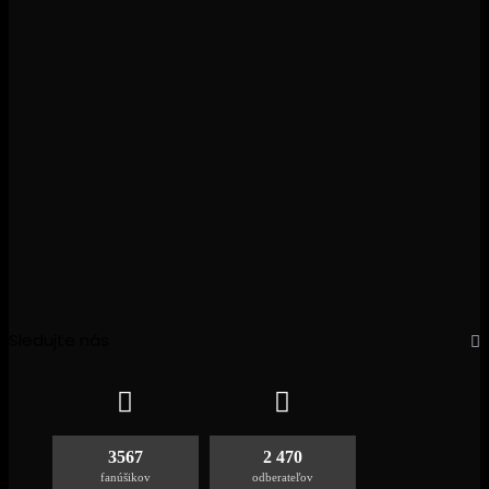
Sledujte nás
3567
2 470
fanúšikov
odberateľov