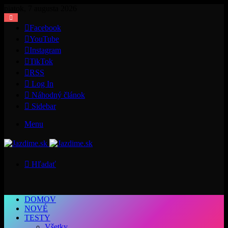
piatok, 7 augusta 2026
Facebook
YouTube
Instagram
TikTok
RSS
Log In
Náhodný článok
Sidebar
Menu
Hľadať
DOMOV
NOVÉ
TESTY
Všetky