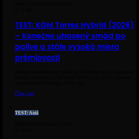
Matúš Paločko
20. mája 2026
0
5 000
TEST: KGM Torres Hybrid (2026)
– Konečne uhasený smäd po
palive a stále vysoká miera
prémiovosti
Modely juhokórejskej značky KGM máme radi. Za rozumné
peniaze ponúkajú veľmi slušné výbavy a aj veľmi príjemné
a nezameniteľné dizajny. S čím sme…
Čítať celé
TEST: Autá
Matúš Paločko
8. marca 2026
0
9 475