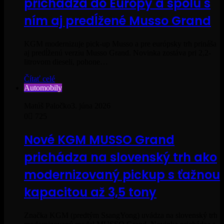
prichádza do Európy a spolu s
ním aj predĺžené Musso Grand
KGM modernizuje pick-up Musso a pre európsky trh prináša
aj predĺženú verziu Musso Grand. Novinka zostáva pri 2,2-
litrovom dieseli, pohone…
Čítať celé
Automobily
Matúš Paločko
3. júna 2026
0
725
Nové KGM MUSSO Grand
prichádza na slovenský trh ako
modernizovaný pickup s ťažnou
kapacitou až 3,5 tony
Značka KGM (predtým SsangYong) uvádza na slovenský trh