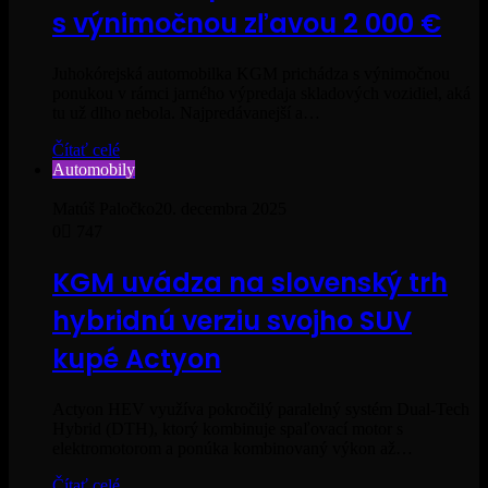
s výnimočnou zľavou 2 000 €
Juhokórejská automobilka KGM prichádza s výnimočnou
ponukou v rámci jarného výpredaja skladových vozidiel, aká
tu už dlho nebola. Najpredávanejší a…
Čítať celé
Automobily
Matúš Paločko
20. decembra 2025
0
747
KGM uvádza na slovenský trh
hybridnú verziu svojho SUV
kupé Actyon
Actyon HEV využíva pokročilý paralelný systém Dual-Tech
Hybrid (DTH), ktorý kombinuje spaľovací motor s
elektromotorom a ponúka kombinovaný výkon až…
Čítať celé