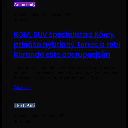
Automobily
Matúš Paločko
22. augusta 2025
0
955
KGM, SUV špecialista z Kórey,
prináša hybridný Torres a robí
Korando ešte dostupnejším
Juhokórejská automobilka KGM (bývalý SsangYong) na
prelome leta prichádza hneď s dvoma výraznými novinkami.
Predstavuje svoj prvý full-hybridný model Torres…
Čítať celé
TEST: Autá
Matúš Paločko
23. júna 2025
0
6 648