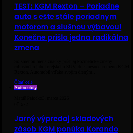
TEST: KGM Rexton – Poriadne
auto s ešte stále poriadnym
motorom a slušnou výbavou!
Konečne prišla jedna radikálna
zmena
So zmenou mena značky prišli aj kozmetické zmeny
robustného juhokórejského SUV, dnes nesúceho meno KGM
Rexton. Automobil vďaka svojim drsným…
Čítať celé
Automobily
Matúš Paločko
3. marca 2026
0
672
Jarný výpredaj skladových
zásob KGM ponúka Korando