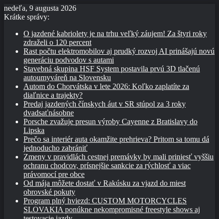
nedeľa, 9 augusta 2026
Krátke správy:
O jazdené kabriolety je na trhu veľký záujem! Za štyri roky
zdraželi o 120 percent
Rast počtu elektromobilov aj prudký rozvoj AI prinášajú novú
generáciu podvodov s autami
Stavebná skupina HSF System postavila prvú 3D tlačenú
autoumyváreň na Slovensku
Autom do Chorvátska v lete 2026: Koľko zaplatíte za
diaľnice a trajekty?
Predaj jazdených čínskych áut v SR stúpol za 3 roky
dvadsaťnásobne
Porsche zvažuje presun výroby Cayenne z Bratislavy do
Lipska
Prečo sa interiér auta okamžite prehrieva? Pritom sa tomu dá
jednoducho zabrániť
Zmeny v pravidlách cestnej premávky by mali priniesť vyššiu
ochranu chodcov, prísnejšie sankcie za rýchlosť a viac
právomocí pre obce
Od mája môžete dostať v Rakúsku za vjazd do miest
obrovské pokuty
Program plný hviezd: CUSTOM MOTORCYCLES
SLOVAKIA ponúkne nekompromisné freestyle shows aj
testovacie jazdy