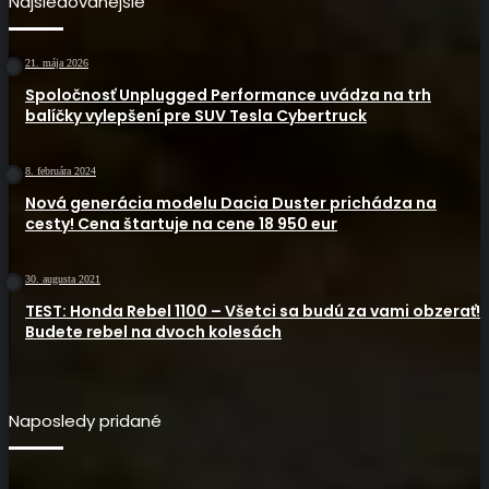
Najsledovanejšie
21. mája 2026
Spoločnosť Unplugged Performance uvádza na trh
balíčky vylepšení pre SUV Tesla Cybertruck
8. februára 2024
Nová generácia modelu Dacia Duster prichádza na
cesty! Cena štartuje na cene 18 950 eur
30. augusta 2021
TEST: Honda Rebel 1100 – Všetci sa budú za vami obzerať!
Budete rebel na dvoch kolesách
Naposledy pridané