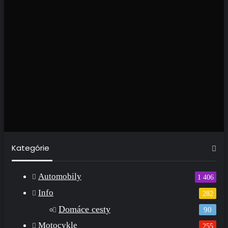
Kategórie
Automobily
1 406
Info
282
Domáce cesty
90
Motocykle
255