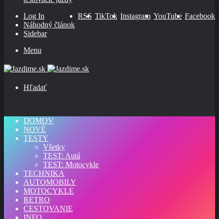
Log In
RSS
TikTok
Instagram
YouTube
Facebook
Náhodný článok
Sidebar
Menu
Hľadať
DOMOV
NOVÉ
TESTY
Všetky
TEST: Autá
TEST: Motocykle
TECHNIKA
AUTOMOBILY
MOTOCYKLE
RETRO
CESTOVANIE
INFO