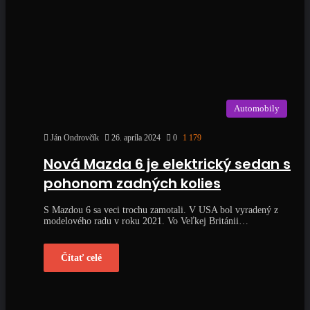
Automobily
Ján Ondrovčík
26. apríla 2024
0
1 179
Nová Mazda 6 je elektrický sedan s
pohonom zadných kolies
S Mazdou 6 sa veci trochu zamotali. V USA bol vyradený z
modelového radu v roku 2021. Vo Veľkej Británii…
Čítať celé