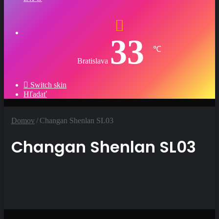
33
℃
Bratislava
Switch skin
Hľadať
Domov
/
Changan Shenlan SL03
Changan Shenlan SL03