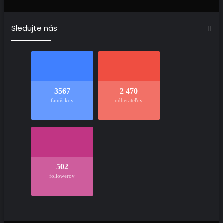
Sledujte nás
3567
2 470
fanúšikov
odberateľov
502
followerov