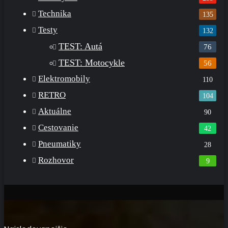
Technika
135
Testy
132
TEST: Autá
76
TEST: Motocykle
56
Elektromobily
110
RETRO
104
Aktuálne
90
Cestovanie
42
Pneumatiky
28
Rozhovor
9