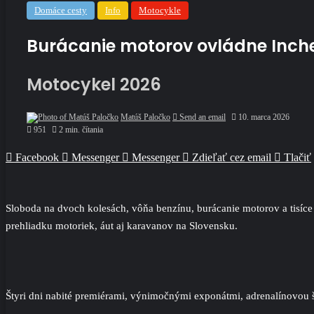
Domáce cesty
Info
Motocykle
Burácanie motorov ovládne Incheb
Motocykel 2026
Matúš Paločko
Send an email
10. marca 2026
951
2 min. čítania
Facebook
Messenger
Messenger
Zdieľať cez email
Tlačiť
Sloboda na dvoch kolesách, vôňa benzínu, burácanie motorov a tisíc
prehliadku motoriek, áut aj karavanov na Slovensku.
Štyri dni nabité premiérami, výnimočnými exponátmi, adrenalínovou šo