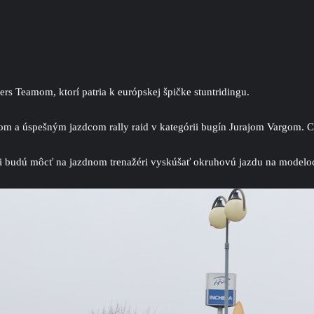
rs Teamom, ktorí patria k európskej špičke stuntridingu.
om a úspešným jazdcom rally raid v kategórii bugín Jurajom Vargom. C
ci budú môcť na jazdnom trenažéri vyskúšať okruhovú jazdu na modeloch