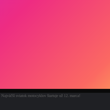
Najväčší sviatok motocyklov štartuje už 12. marca!