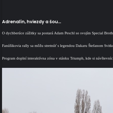
Adrenalín, hviezdy a šou…
O dychberúce zážitky sa postará Adam Peschl so svojím Special Brothe
Fanúšikovia rally sa môžu stretnúť s legendou Dakaru Štefanom Svitk
Program doplní interaktívna zóna v stánku Triumph, kde si návštevní