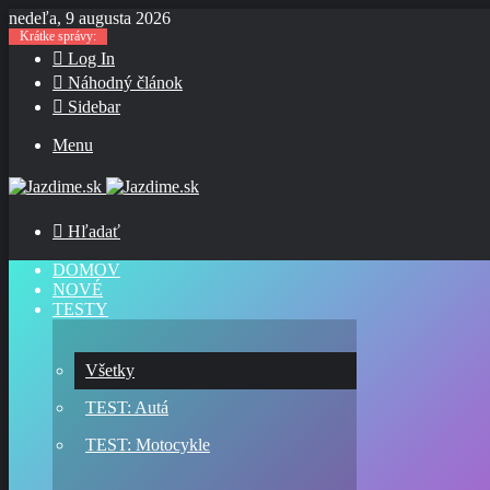
nedeľa, 9 augusta 2026
Krátke správy:
Log In
Náhodný článok
Sidebar
Menu
Hľadať
DOMOV
NOVÉ
TESTY
Všetky
TEST: Autá
TEST: Motocykle