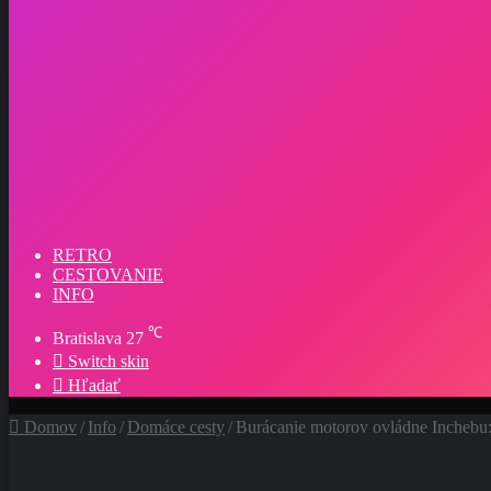
RETRO
CESTOVANIE
INFO
℃
Bratislava
27
Switch skin
Hľadať
Domov
/
Info
/
Domáce cesty
/
Burácanie motorov ovládne Inchebu: 