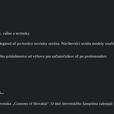
, vášne a techniky.
 legiend až po horúce novinky sezóny. Návštevníci uvidia modely zna
ého príslušenstva od výbavy pre začiatočníkov až po profesionálov.
h…
vensku „Customs of Slovakia“. O titul slovenského šampióna zabojujú un