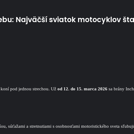
u: Najväčší sviatok motocyklov štar
e koní pod jednou strechou. Už
od 12. do 15. marca
2026
sa brány Inc
u, súťažami a stretnutiami s osobnosťami motoristického sveta sľubujú