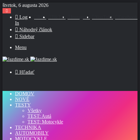
štvrtok, 6 augusta 2026
Log
RSS
TikTok
Instagram
YouTube
Facebook
In
Náhodný článok
Sidebar
Menu
Hľadať
DOMOV
NOVÉ
TESTY
Všetky
TEST: Autá
TEST: Motocykle
TECHNIKA
AUTOMOBILY
MOTOCYKLE