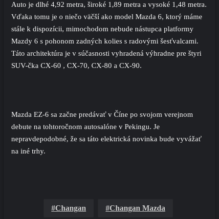
Auto je dlhé 4,92 metra, široké 1,89 metra a vysoké 1,48 metra.
Vďaka tomu je o niečo väčší ako model Mazda 6, ktorý máme
stále k dispozícii, mimochodom nebude nástupca platformy
Mazdy 6 s pohonom zadných kolies s radovými šesťvalcami.
Táto architektúra je v súčasnosti vyhradená výhradne pre štyri
SUV-čka CX-60 , CX-70, CX-80 a CX-90.
Mazda EZ-6 sa začne predávať v Číne po svojom verejnom
debute na tohtoročnom autosalóne v Pekingu. Je
nepravdepodobné, že sa táto elektrická novinka bude vyvážať
na iné trhy.
Changan
Changan Mazda