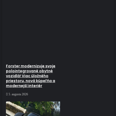
Forster modernizuje svoje
polointegrované obytné
vozidlá! Viac úložného
priestoru, nová kúpeľňa a
modernejší interiér
5. augusta 2026