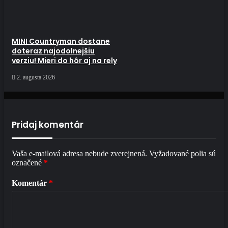
MINI Countryman dostane
doteraz najodolnejšiu
verziu! Mieri do hôr aj na rely
2. augusta 2026
Pridaj komentár
Vaša e-mailová adresa nebude zverejnená.
Vyžadované polia sú
označené
*
Komentár
*