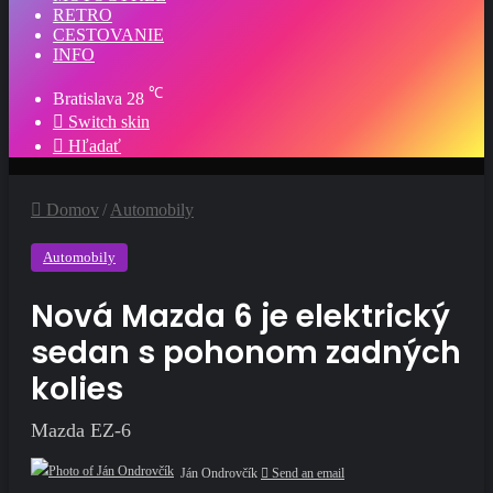
RETRO
CESTOVANIE
INFO
℃
Bratislava
28
Switch skin
Hľadať
Domov
/
Automobily
Automobily
Nová Mazda 6 je elektrický
sedan s pohonom zadných
kolies
Mazda EZ-6
Ján Ondrovčík
Send an email