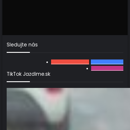
Sledujte nás
2 460
odberateľov
3567
fanúšikov
502
followerov
TikTok Jazdime.sk