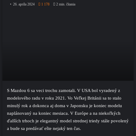
26. apríla 2024
1 178
2 min. čítania
S Mazdou 6 sa veci trochu zamotali. V USA bol vyradený z
modelového radu v roku 2021. Vo Veľkej Británii sa to stalo
minulý rok a dokonca aj doma v Japonsku je koniec modelu
naplánovaný na koniec mesiaca. V Európe a na niekoľkých
ďalších trhoch je elegantný model strednej triedy stále povolený
a bude sa predávať ešte nejaký ten čas.