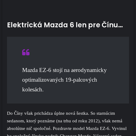
Elektrická Mazda 6 len pre Čínu…
Mazda EZ-6 stojí na aerodynamicky
optimalizovaných 19-palcových
kolesách.
Do Číny však prichádza úplne nová šestka. So starnúcim
sedanom, ktorý poznáme (na trhu od roku 2012), však nemá
absolútne nič spoločné. Pozdravte model Mazda EZ-6. Vyvinul
ho spoločný čínsky podnik Changan Mazda. Výrazný sedan