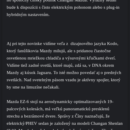
bude k dispozícii s čisto elektrickým pohonom alebo s plug-in
hybridným nastavením.
Aj pri tejto novinke vidíme veľa z dizajnového jazyka Kodo,
ktorý fanúšikovia Mazdy milujú, ale s pridanou čiastočne
osvetlenou mriežkou chladiča a výsuvnými kľučkami dverí.
Vidíme tiež zadné svetlá, ktoré majú, zdá sa, v DNA okrem
Mazdy aj kúsok Jaguaru. To isté možno povedať aj o predných
svetlách. Nad svetelným pásom vzadu je aktívny spojler, ktorý
by sme na limuzíne nečakali.
Mazda EZ-6 stojí na aerodynamicky optimalizovaných 19-
palcových kolesách, má veľkú panoramatickú presklenú
strechu a bezrámové dvere. Správy z Číny naznačujú, že
elektrický/PHEV sedan je založený na modeli Changan Shenlan