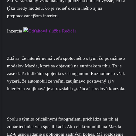
SL03. Mazda by však mala byť položená o niečo vyššie, čo sa
týka triedy modelu, čo je vidieť okrem iného aj na
prepracovanejšom interiéri.
Inzercia
Zdá sa, že interiér nemá veľa spoločného s tým, čo poznáme z
modelov Mazda, ktoré sa objavujú na európskom trhu. To je
zase ďalší indikátor spojenia s Changanom. Rozhodne to však
vyzerá, že automobil ze veľmi zaujímavo postavený aj v
interiéri a zaujímavá je aj rozsiahla „tečúca“ stredová konzola.
Spolu s týmito oficiálnymi fotografiami prichádza na trh aj
zopár technických špecifikácií. Ako elektromobil má Mazda
EZ-6 usporiadanie s pohonom zadných kolies. Má rozloženie