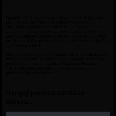
Najmenšie SUV čínskej značky Hongqi, model HS3, je teraz
pre Slovákov ešte výhodnejší. Automobilka totiž v júni
odštartovala unikátnu akciu, vďaka ktorej si prvých 200
zákazníkov svoje nové auto odvezie so zľavou až 7 000 eur a
navyše dostanú aj rozšírenú záruku na 7 rokov alebo 210 000
km. Hongqi HS3 je tak do vypredania zásob možné získať len
za 29 900 eur s DPH.
4,65-metrové SUV ponúka vďaka rázvoru 2 770 mm dostatok
miesta pre 5 pasažierov, ktorým bude cestovanie spríjemňovať
presklená panoramatická strecha, dvojzónová klimatizácia,
vyhrievané, a elektricky nastaviteľné predné sedadlá a
polohovateľný zadný rad sedadiel.
Hongqi ponúka odvážnu
záruku…