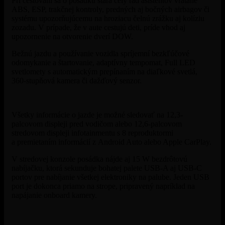
Pri cestovaní sa o posádku stará celý rad asistentov vrátane
ABS, ESP, trakčnej kontroly, predných aj bočných airbagov či
systému upozorňujúcemu na hroziacu čelnú zrážku aj kolíziu
zozadu. V prípade, že v aute cestujú deti, príde vhod aj
upozornenie na otvorenie dverí DOW.
Bežnú jazdu a používanie vozidla spríjemní bezkľúčové
odomykanie a štartovanie, adaptívny tempomat, Full LED
svetlomety s automatickým prepínaním na diaľkové svetlá,
360-stupňová kamera či dažďový senzor.
Všetky informácie o jazde je možné sledovať na 12,3-
palcovom displeji pred vodičom alebo 12,6-palcovom
stredovom displeji infotainmentu s 8 reproduktormi
a premietaním informácií z Android Auto alebo Apple CarPlay.
V stredovej konzole posádka nájde aj 15 W bezdrôtovú
nabíjačku, ktorá sekunduje bohatej palete USB-A aj USB-C
portov pre nabíjanie všetkej elektroniky na palube. Jeden USB
port je dokonca priamo na strope, pripravený napríklad na
napájanie onboard kamery.