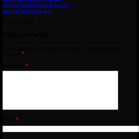
doteraz najodolnejšiu verziu!
Mieri do hôr aj na rely
2. augusta 2026
Pridaj komentár
Vaša e-mailová adresa nebude zverejnená.
Vyžadované polia sú
označené
*
Komentár
*
Meno
*