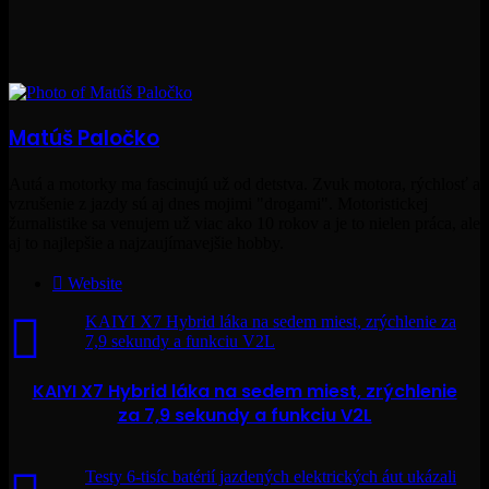
Matúš Paločko
Autá a motorky ma fascinujú už od detstva. Zvuk motora, rýchlosť a
vzrušenie z jazdy sú aj dnes mojimi "drogami". Motoristickej
žurnalistike sa venujem už viac ako 10 rokov a je to nielen práca, ale
aj to najlepšie a najzaujímavejšie hobby.
Website
KAIYI X7 Hybrid láka na sedem miest, zrýchlenie za
7,9 sekundy a funkciu V2L
KAIYI X7 Hybrid láka na sedem miest, zrýchlenie
za 7,9 sekundy a funkciu V2L
Testy 6-tisíc batérií jazdených elektrických áut ukázali