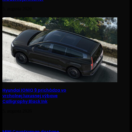
5. augusta 2026
Hyundai IONIQ 9 prichádza vo
vrcholnej luxusnej výbave
Calligraphy Black Ink
5. augusta 2026
MINI Countryman dostane