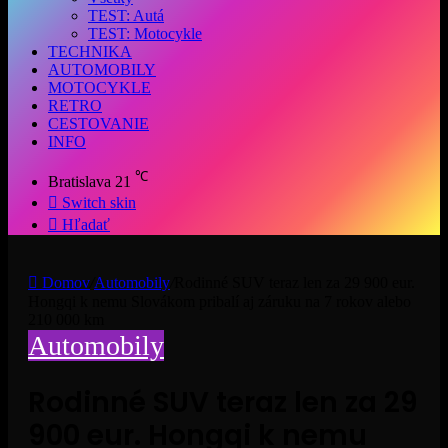
TEST: Autá
TEST: Motocykle
TECHNIKA
AUTOMOBILY
MOTOCYKLE
RETRO
CESTOVANIE
INFO
℃
Bratislava
21
Switch skin
Hľadať
Domov
/
Automobily
/
Rodinné SUV teraz len za 29 900 eur.
Hongqi k nemu Slovákom pribalí aj záruku na 7 rokov alebo
210 000 km
Automobily
Rodinné SUV teraz len za 29
900 eur. Hongqi k nemu