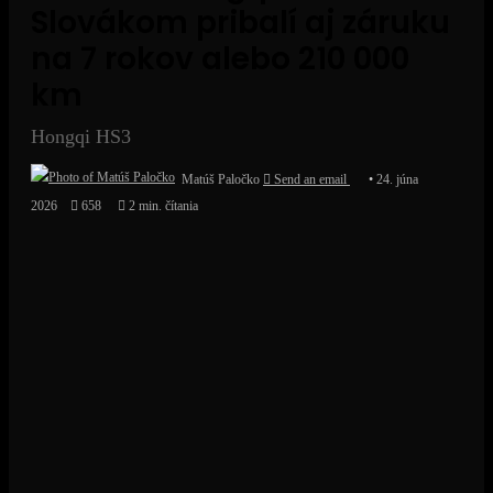
Slovákom pribalí aj záruku
na 7 rokov alebo 210 000
km
Hongqi HS3
Matúš Paločko
Send an email
24. júna
2026
658
2 min. čítania