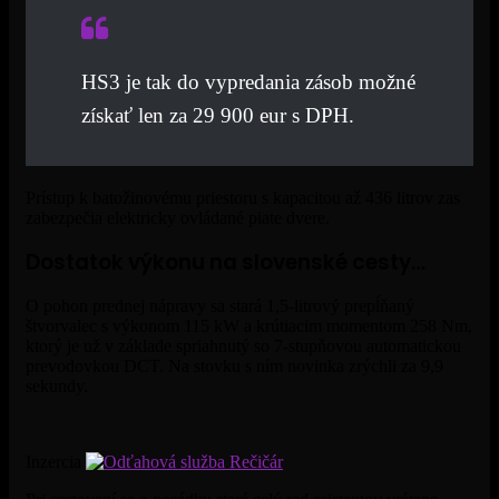
HS3 je tak do vypredania zásob možné
získať len za 29 900 eur s DPH
.
Prístup k batožinovému priestoru s kapacitou až 436 litrov zas
zabezpečia elektricky ovládané piate dvere.
Dostatok výkonu na slovenské cesty…
O pohon prednej nápravy sa stará 1,5-litrový prepĺňaný
štvorvalec s výkonom 115 kW a krútiacim momentom 258 Nm,
ktorý je už v základe spriahnutý so 7-stupňovou automatickou
prevodovkou DCT. Na stovku s ním novinka zrýchli za 9,9
sekundy.
Inzercia