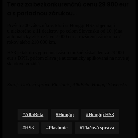
Teraz za bezkonkurenčnú cenu 29 900 eur
a s poriadnou zárukou…
Prvých 200 zákazníkov, ktorí si Hongqi HS3 objednajú
u niektorého z 11 dealerov po celom Slovensku od 10. júna,
automaticky získa zľavu 7 000 eur a rozšírenú záruku na 7
rokov alebo 210 000 km.
HS3 je tak do vypredania zásob možné získať len za 29 900
eur s DPH, pričom zľava je automaticky aplikovaná na nové aj
skladové vozidlá.
Zdroj: Tlačová správa Plastonic, AlfaBeta, Hongqi Slovensko
AlfaBeta
Hongqi
Hongqi HS3
HS3
Plastonic
Tlačová správa