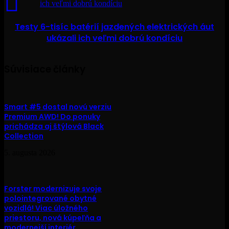
ich veľmi dobrú kondíciu
Testy 6-tisíc batérií jazdených elektrických áut
ukázali ich veľmi dobrú kondíciu
Súvisiace články
Smart #5 dostal novú verziu
Premium AWD! Do ponuky
prichádza aj štýlová Black
Collection
5. augusta 2026
Forster modernizuje svoje
polointegrované obytné
vozidlá! Viac úložného
priestoru, nová kúpeľňa a
modernejší interiér