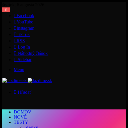
štvrtok, 6 augusta 2026
Facebook
YouTube
Instagram
TikTok
RSS
Log In
Náhodný článok
Sidebar
Menu
Hľadať
DOMOV
NOVÉ
TESTY
Všetky