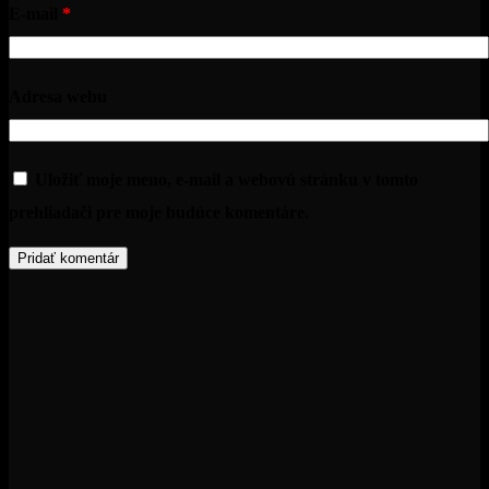
E-mail
*
Adresa webu
Uložiť moje meno, e-mail a webovú stránku v tomto
prehliadači pre moje budúce komentáre.