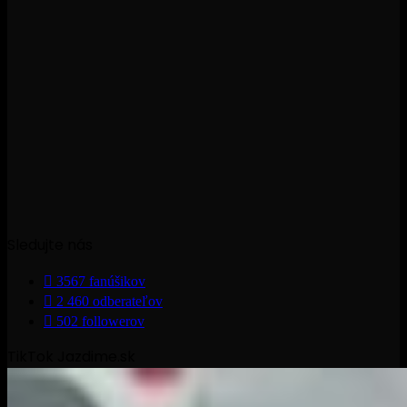
Sledujte nás
3567
fanúšikov
2 460
odberateľov
502
followerov
TikTok Jazdime.sk