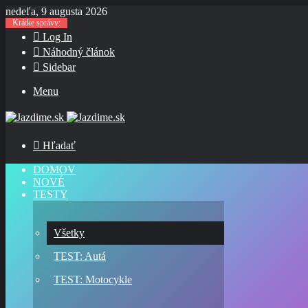
nedeľa, 9 augusta 2026
Krátke správy:
Log In
Náhodný článok
Sidebar
Menu
Hľadať
DOMOV
NOVÉ
TESTY
Všetky
TEST: Autá
TEST: Motocykle