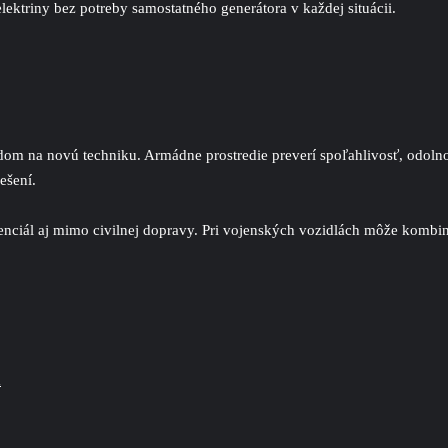
ektriny bez potreby samostatného generátora v každej situácii.
om na novú techniku. Armádne prostredie preverí spoľahlivosť, odolnosť
ešení.
enciál aj mimo civilnej dopravy. Pri vojenských vozidlách môže kombin
a