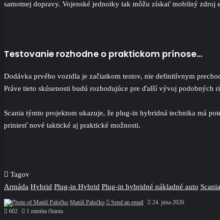
samotnej dopravy. Vojenské jednotky tak môžu získať mobilný zdroj el
Testovanie rozhodne o praktickom prínose…
Dodávka prvého vozidla je začiatkom testov, nie definitívnym prechod
Práve tieto skúsenosti budú rozhodujúce pre ďalší vývoj podobných ri
Scania týmto projektom ukazuje, že plug-in hybridná technika má pot
priniesť nové taktické aj praktické možnosti.
Tagov
Armáda
Hybrid
Plug-in Hybrid
Plug-in hybridné nákladné auto
Scani
Matúš Paločko
Send an email
24. júna 2026
602
1 minúta čítania