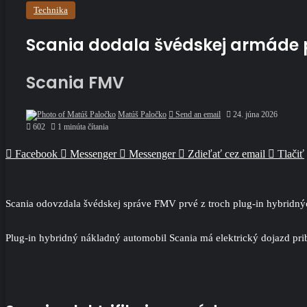
Technika
Scania dodala švédskej armáde 
Scania FMV
Matúš Paločko
Send an email
24. júna 2026
602
1 minúta čítania
Facebook
Messenger
Messenger
Zdieľať cez email
Tlačiť
Scania odovzdala švédskej správe FMV prvé z troch plug-in hybridný
Plug-in hybridný nákladný automobil Scania má elektrický dojazd pribl