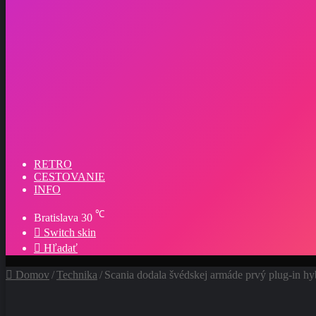
RETRO
CESTOVANIE
INFO
℃
Bratislava
30
Switch skin
Hľadať
Domov
/
Technika
/
Scania dodala švédskej armáde prvý plug-in h