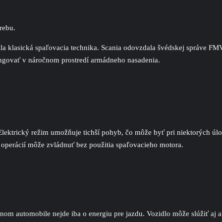
rebu.
vala klasická spaľovacia technika. Scania odovzdala švédskej správe F
ungovať v náročnom prostredí armádneho nasadenia.
Elektrický režim umožňuje tichší pohyb, čo môže byť pri niektorých úlo
h operácií môže zvládnuť bez použitia spaľovacieho motora.
nom automobile nejde iba o energiu pre jazdu. Vozidlo môže slúžiť aj a