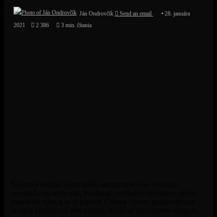
Ján Ondrovčík
Send an email
28. januára
2021
2 386
3 min. čítania
Športové divízia bavorského automobilového velikána
nezaháľa ani tento rok. Posilnený zvýšeným predajom počas
minulého roka, a to aj napriek Corona vírusu, pripravujú pre
svojich fanúšikové noé modely, ktoré sú absolútnym stropom