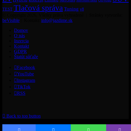
Mercedes
Off-road
Mercedes-Benz
Tlačová správa
Tuning
TEST
v8
© Copyright 2026, Všetky práva vyhradené | Stránky vytvorila:
beVisible
| Kontakt:
info@jazdime.sk
Domov
O nás
Inzercia
Kontakt
GDPR
Štatút súťaže
Facebook
YouTube
Instagram
TikTok
RSS
Back to top button