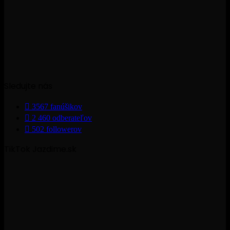
Sledujte nás
3567
fanúšikov
2 460
odberateľov
502
followerov
TikTok Jazdime.sk