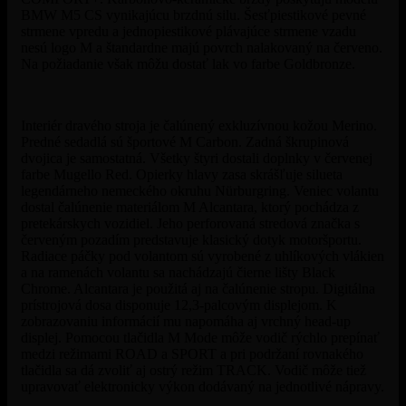
BMW M5 CS vynikajúcu brzdnú silu. Šesťpiestikové pevné
strmene vpredu a jednopiestikové plávajúce strmene vzadu
nesú logo M a štandardne majú povrch nalakovaný na červeno.
Na požiadanie však môžu dostať lak vo farbe Goldbronze.
Interiér dravého stroja je čalúnený exkluzívnou kožou Merino.
Predné sedadlá sú športové M Carbon. Zadná škrupinová
dvojica je samostatná. Všetky štyri dostali doplnky v červenej
farbe Mugello Red. Opierky hlavy zasa skrášľuje silueta
legendárneho nemeckého okruhu Nürburgring. Veniec volantu
dostal čalúnenie materiálom M Alcantara, ktorý pochádza z
pretekárskych vozidiel. Jeho perforovaná stredová značka s
červeným pozadím predstavuje klasický dotyk motoršportu.
Radiace páčky pod volantom sú vyrobené z uhlíkových vlákien
a na ramenách volantu sa nachádzajú čierne lišty Black
Chrome. Alcantara je použitá aj na čalúnenie stropu. Digitálna
prístrojová dosa disponuje 12,3-palcovým displejom. K
zobrazovaniu informácií mu napomáha aj vrchný head-up
displej. Pomocou tlačidla M Mode môže vodič rýchlo prepínať
medzi režimami ROAD a SPORT a pri podržaní rovnakého
tlačidla sa dá zvoliť aj ostrý režim TRACK. Vodič môže tiež
upravovať elektronicky výkon dodávaný na jednotlivé nápravy.