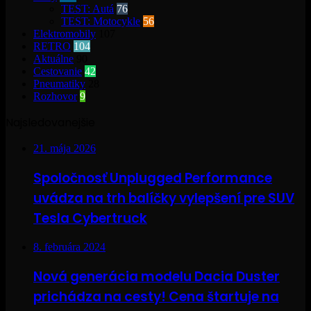
TEST: Autá
76
TEST: Motocykle
56
Elektromobily
107
RETRO
104
Aktuálne
90
Cestovanie
42
Pneumatiky
28
Rozhovor
9
Najsledovanejšie
21. mája 2026
Spoločnosť Unplugged Performance
uvádza na trh balíčky vylepšení pre SUV
Tesla Cybertruck
8. februára 2024
Nová generácia modelu Dacia Duster
prichádza na cesty! Cena štartuje na