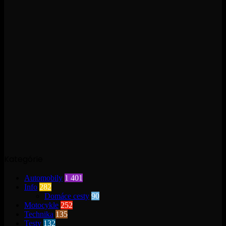
Kategórie
Automobily
1 401
Info
282
Domáce cesty
90
Motocykle
252
Technika
135
Testy
132