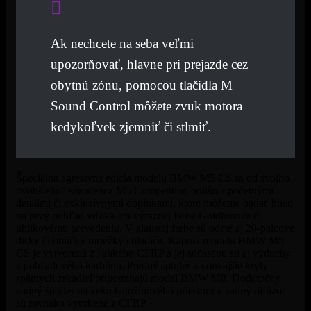
Ak nechcete na seba veľmi
upozorňovať, hlavne pri prejazde cez
obytnú zónu, pomocou tlačidla M
Sound Control môžete zvuk motora
kedykoľvek zjemniť či stlmiť.
Špeciálna agresívna edícia modelu BMW M5 CS sa od svojho
“slabšieho” súrodenca M5 Competition odlišuje početnými
detailmi či exkluzívnymi doplnkami, ktoré môžeme badať hneď
na prvý pohľad vďaka ich výraznej farbe Goldbronze či
uhlíkovému prevedeniu. V zlatistej farbe sú odeté aj 20-palcové
disky či obličky mriežky chladiča. Kapota modelu BMW M5
CS je vytvorená z ľahkého CFRP a jej súčasťou sú aj výduchy
z pohľadového karbónu. Predný spojler a vonkajšie kryty
spätných zrkadiel pripomínajú model BMW M8. Dodatočný
zadný spojler na veku batožinového priestoru a zadný difúzor
sú rovnako vyrobené z CFRP.