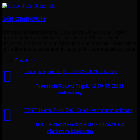
Ján Ondrovčík
Motoristická žurnalistika nie je len prácou. Je poslaním. Je plná
nových podnetov, informácií, skúseností. Je ľahké sa stratiť v
množstve informácií no o to ťažšie je sa v nich vyznať. Ja sa snažím
byť odborníkom na automobily, motocykle a motorizmus ako celok.
Website
Triumph Speed Triple 1200 RS 2021 odhalený
Triumph Speed Triple 1200 RS 2021
odhalený
TEST: Honda Forza 300 - Otočte sa chrbtom kolónam
TEST: Honda Forza 300 - Otočte sa
chrbtom kolónam