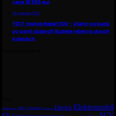
cene 18 950 eur
30. augusta 2021
TEST: Honda Rebel 1100 – Všetci sa budú
za vami obzerať! Budete rebel na dvoch
kolesách
Naposledy pridané
Tagy
Elektromobil
Electric
Concept
BMW
Crossover
Anniversary
SUV
EV
Hybrid
koncept
Limited