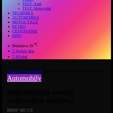
TEST: Autá
TEST: Motocykle
TECHNIKA
AUTOMOBILY
MOTOCYKLE
RETRO
CESTOVANIE
INFO
℃
Bratislava
39
Switch skin
Hľadať
Domov
/
Automobily
/
Najostrejšia verzia rodinného sedanu
Automobily
Najostrejšia verzia
rodinného sedanu
BMW M5 CS