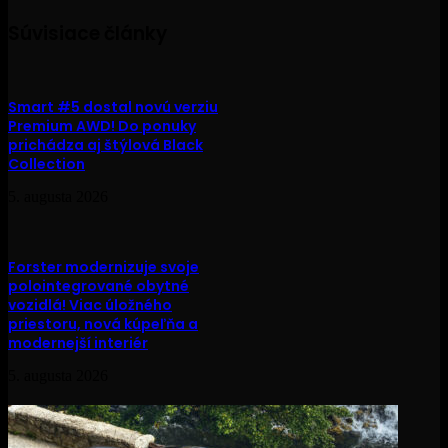
Súvisiace články
Smart #5 dostal novú verziu
Premium AWD! Do ponuky
prichádza aj štýlová Black
Collection
5. augusta 2026
Forster modernizuje svoje
polointegrované obytné
vozidlá! Viac úložného
priestoru, nová kúpeľňa a
modernejší interiér
5. augusta 2026