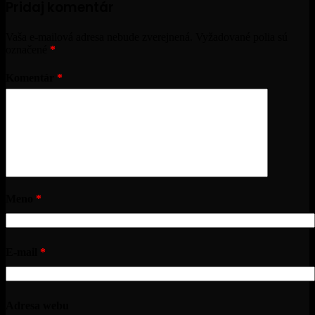
Pridaj komentár
Vaša e-mailová adresa nebude zverejnená.
Vyžadované polia sú
označené
*
Komentár
*
Meno
*
E-mail
*
Adresa webu