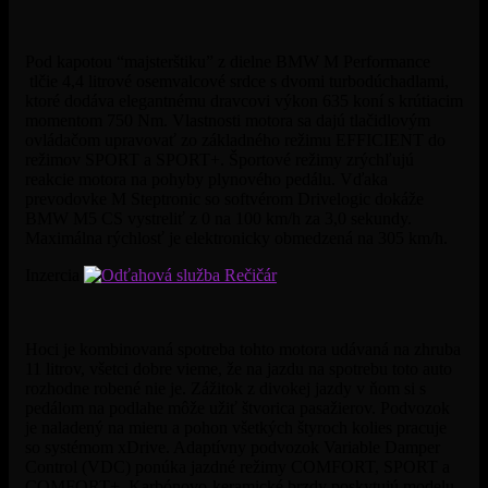
Pod kapotou “majsterštiku” z dielne BMW M Performance
tlčie 4,4 litrové osemvalcové srdce s dvomi turbodúchadlami,
ktoré dodáva elegantnému dravcovi výkon 635 koní s krútiacim
momentom 750 Nm. Vlastnosti motora sa dajú tlačidlovým
ovládačom upravovať zo základného režimu EFFICIENT do
režimov SPORT a SPORT+. Športové režimy zrýchľujú
reakcie motora na pohyby plynového pedálu. Vďaka
prevodovke M Steptronic so softvérom Drivelogic dokáže
BMW M5 CS vystreliť z 0 na 100 km/h za 3,0 sekundy.
Maximálna rýchlosť je elektronicky obmedzená na 305 km/h.
Inzercia
Hoci je kombinovaná spotreba tohto motora udávaná na zhruba
11 litrov, všetci dobre vieme, že na jazdu na spotrebu toto auto
rozhodne robené nie je. Zážitok z divokej jazdy v ňom si s
pedálom na podlahe môže užiť štvorica pasažierov. Podvozok
je naladený na mieru a pohon všetkých štyroch kolies pracuje
so systémom xDrive. Adaptívny podvozok Variable Damper
Control (VDC) ponúka jazdné režimy COMFORT, SPORT a
COMFORT+. Karbónovo-keramické brzdy poskytujú modelu