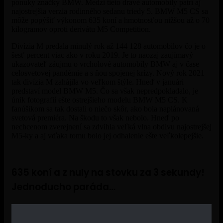
ponuky značky BMW. Medzi tieto dravé automobily patrí aj
najostrejšia verzia rodinného sedanu triedy 5. BMW M5 CS sa
môže popýšiť výkonom 635 koní a hmotnosťou nižšou až o 70
kilogramov oproti derivátu M5 Competition.
Divízia M predala minulý rok až 144 128 automobilov čo je o
šesť percent viac ako v roku 2019. Je to naozaj zaujímavý
ukazovateľ záujmu o vrcholové automobily BMW aj v čase
celosvetovej pandémie a s ňou spojenej krízy. Nový rok 2021
tak divízia M zahájila vo veľkom štýle. Hneď v januári
predstaví model BMW M5. Čo sa však nepredpokladalo, je
únik fotografií ešte ostrejšieho modelu BMW M5 CS. K
fanúšikom sa tak dostali o niečo skôr, ako bola naplánovaná
svetová premiéra. Na škodu to však nebolo. Hneď po
nechcenom zverejnení sa zdvihla veľká vlna obdivu najostrejšej
M5-ky a aj vďaka tomu bolo jej odhalenie ešte veľkolepejšie.
635 koní a z nuly na stovku za 3 sekundy!
Jednoducho paráda…