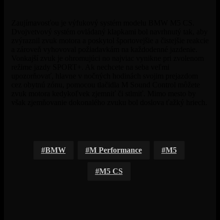
Zaujímavosťou je výfukový systém modelu BMW M5 CS.
Dvojvetvový systém ovládaný klapkami bol navrhnutý tak, aby
zvýraznil zvuk motora a poskytol športovejšie a čistejšie reakcie
a zároveň vyhovoval požiadavkám na každodenné jazdenie.
Vonkajší zvuk je ohromujúci no najviac vynikne pri zvolenom
režime jazdy SPORT+. Ak nechcete na seba veľmi
upozorňovať, hlavne v nočných hodinách svojim prejazdom
cez obytnú zónu, pomocou tlačidla M Sound Control môžete
zvuk motora kedykoľvek zjemniť či stlmiť. Mimo mesto by
však zjemňovanie dokonalého zvuku bol doslova ťažký hriech.
BMW
M Performance
M5
M5 CS