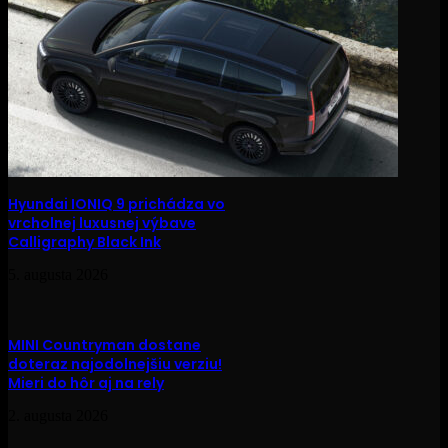
Hyundai IONIQ 9 prichádza vo
vrcholnej luxusnej výbave
Calligraphy Black Ink
5. augusta 2026
MINI Countryman dostane
doteraz najodolnejšiu verziu!
Mieri do hôr aj na rely
2. augusta 2026