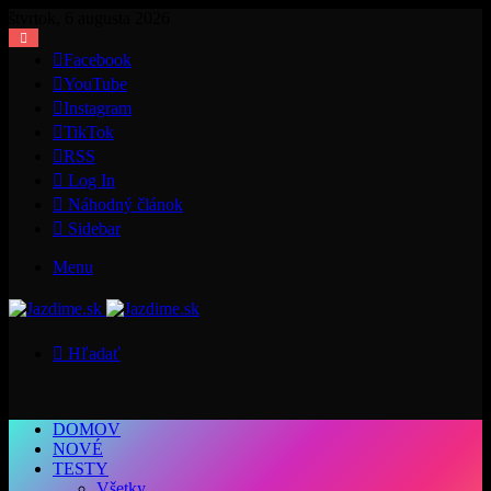
štvrtok, 6 augusta 2026
Facebook
YouTube
Instagram
TikTok
RSS
Log In
Náhodný článok
Sidebar
Menu
Hľadať
DOMOV
NOVÉ
TESTY
Všetky