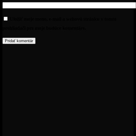
Uložiť moje meno, e-mail a webovú stránku v tomto
prehliadači pre moje budúce komentáre.