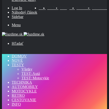
Log In
RSS
TikTok
Instagram
YouTube
Facebook
Náhodný článok
Sidebar
Menu
Hľadať
DOMOV
NOVÉ
TESTY
Všetky
TEST: Autá
TEST: Motocykle
TECHNIKA
AUTOMOBILY
MOTOCYKLE
RETRO
CESTOVANIE
INFO