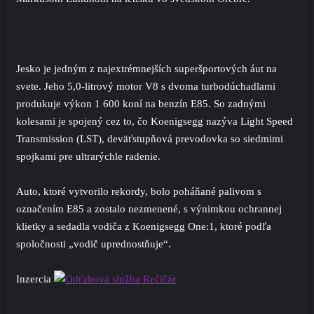
Jesko je jedným z najextrémnejších superšportových áut na
svete. Jeho 5,0-litrový motor V8 s dvoma turbodúchadlami
produkuje výkon 1 600 koní na benzín E85. So zadnými
kolesami je spojený cez to, čo Koenigsegg nazýva Light Speed ​​
Transmission (LST), deväťstupňová prevodovka so siedmimi
spojkami pre ultrarýchle radenie.
Auto, ktoré vytvorilo rekordy, bolo poháňané palivom s
označením E85 a zostalo nezmenené, s výnimkou ochrannej
klietky a sedadla vodiča z Koenigsegg One:1, ktoré podľa
spoločnosti „vodič uprednostňuje“.
Inzercia