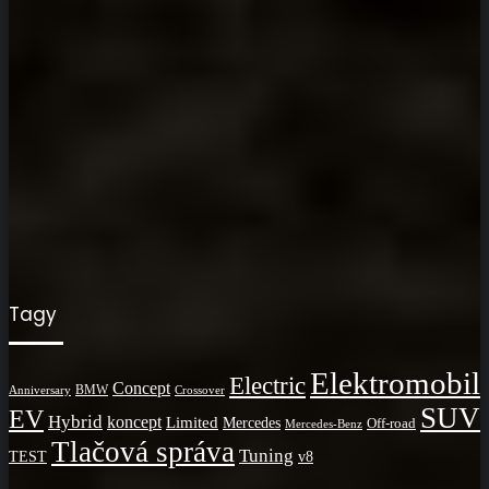
Tagy
Elektromobil
Electric
Concept
BMW
Crossover
Anniversary
SUV
EV
Hybrid
koncept
Limited
Mercedes
Off-road
Mercedes-Benz
Tlačová správa
Tuning
TEST
v8