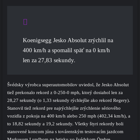
Koenigsegg Jesko Absolut zrýchlil na
400 km/h a spomalil späť na 0 km/h
len za 27,83 sekundy.
Švédsky výrobca superautomobilov uviedol, že Jesko Absolut
tiež prekonalo rekord z 0-250-0 mph, ktorý dosiahol len za
28,27 sekundy (o 1,33 sekundy rýchlejšie ako rekord Regery).
Stanovil tiež rekord pre najrýchlejšie zrýchlenie sériového
vozidla z pokoja na 400 km/h alebo 250 mph (402,34 km/h), a
to 18,82 sekundy a 19,2 sekundy. Všetky štyri rekordy boli
stanovené koncom júna s továrenským testovacím jazdcom
Markusom Lundhom na letisku vo švédskom Örebre.