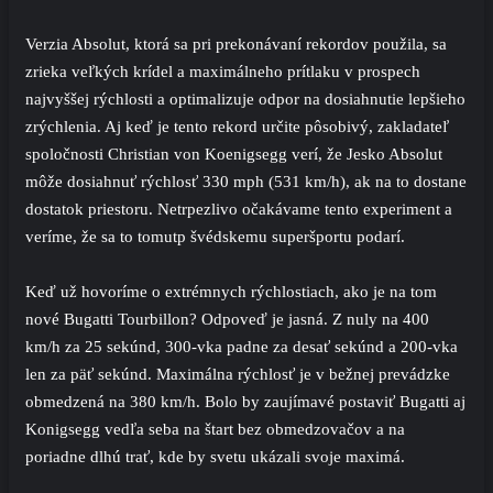
Verzia Absolut, ktorá sa pri prekonávaní rekordov použila, sa
zrieka veľkých krídel a maximálneho prítlaku v prospech
najvyššej rýchlosti a optimalizuje odpor na dosiahnutie lepšieho
zrýchlenia. Aj keď je tento rekord určite pôsobivý, zakladateľ
spoločnosti Christian von Koenigsegg verí, že Jesko Absolut
môže dosiahnuť rýchlosť 330 mph (531 km/h), ak na to dostane
dostatok priestoru. Netrpezlivo očakávame tento experiment a
veríme, že sa to tomutp švédskemu superšportu podarí.
Keď už hovoríme o extrémnych rýchlostiach, ako je na tom
nové Bugatti Tourbillon? Odpoveď je jasná. Z nuly na 400
km/h za 25 sekúnd, 300-vka padne za desať sekúnd a 200-vka
len za päť sekúnd. Maximálna rýchlosť je v bežnej prevádzke
obmedzená na 380 km/h. Bolo by zaujímavé postaviť Bugatti aj
Konigsegg vedľa seba na štart bez obmedzovačov a na
poriadne dlhú trať, kde by svetu ukázali svoje maximá.