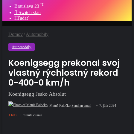
℃
Bratislava
23
Switch skin
Hľadať
Domov
/
Automobily
Automobily
Koenigsegg prekonal svoj
vlastný rýchlostný rekord
0-400-0 km/h
Koenigsegg Jesko Absolut
Matúš Paločko
Send an email
7. júla 2024
1 698
1 minúta čítania