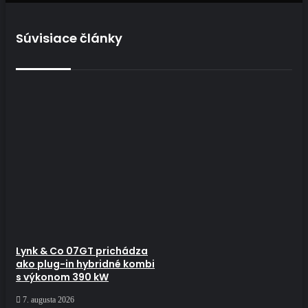
Súvisiace články
Lynk & Co 07GT prichádza
ako plug-in hybridné kombi
s výkonom 390 kW
7. augusta 2026