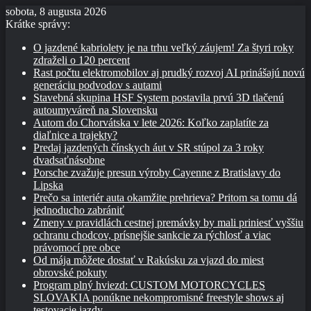
sobota, 8 augusta 2026
Krátke správy:
O jazdené kabriolety je na trhu veľký záujem! Za štyri roky
zdraželi o 120 percent
Rast počtu elektromobilov aj prudký rozvoj AI prinášajú novú
generáciu podvodov s autami
Stavebná skupina HSF System postavila prvú 3D tlačenú
autoumyváreň na Slovensku
Autom do Chorvátska v lete 2026: Koľko zaplatíte za
diaľnice a trajekty?
Predaj jazdených čínskych áut v SR stúpol za 3 roky
dvadsaťnásobne
Porsche zvažuje presun výroby Cayenne z Bratislavy do
Lipska
Prečo sa interiér auta okamžite prehrieva? Pritom sa tomu dá
jednoducho zabrániť
Zmeny v pravidlách cestnej premávky by mali priniesť vyššiu
ochranu chodcov, prísnejšie sankcie za rýchlosť a viac
právomocí pre obce
Od mája môžete dostať v Rakúsku za vjazd do miest
obrovské pokuty
Program plný hviezd: CUSTOM MOTORCYCLES
SLOVAKIA ponúkne nekompromisné freestyle shows aj
testovacie jazdy