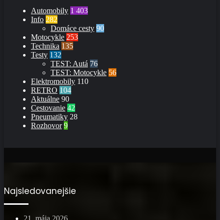
Automobily
1 403
Info
282
Domáce cesty
90
Motocykle
253
Technika
135
Testy
132
TEST: Autá
76
TEST: Motocykle
56
Elektromobily
110
RETRO
104
Aktuálne
90
Cestovanie
42
Pneumatiky
28
Rozhovor
9
Najsledovanejšie
21. mája 2026