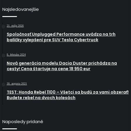
Najsledovanejšie
21. mája 2026
Spoločnosť Unplugged Performance uvádza na trh
balíčky vylepšení pre SUV Tesla Cybertruck
8. februára 2024
Nová generácia modelu Dacia Duster prichádza na
cesty! Cena štartuje na cene 18 950 eur
30. augusta 2021
TEST: Honda Rebel 1100 – Všetci sa budú za vami obzerať!
Budete rebel na dvoch kolesách
Naposledy pridané