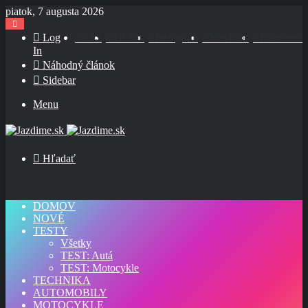
piatok, 7 augusta 2026
Log
RSS
TikTok
Instagram
YouTube
Facebook
In
Náhodný článok
Sidebar
Menu
Hľadať
DOMOV
NOVÉ
TESTY
Všetky
TEST: Autá
TEST: Motocykle
TECHNIKA
AUTOMOBILY
MOTOCYKLE