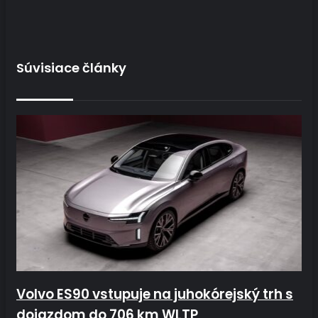
Súvisiace články
Volvo ES90 vstupuje na juhokórejský trh s
dojazdom do 706 km WLTP