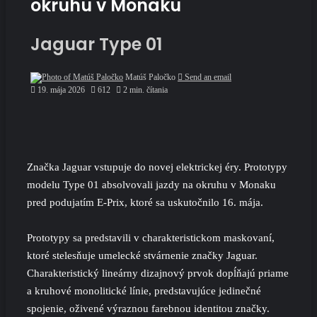
okruhu v Monaku
Jaguar Type 01
Matúš Paločko
Send an email
19. mája 2026
612
2 min. čítania
Značka Jaguar vstupuje do novej elektrickej éry. Prototypy
modelu Type 01 absolvovali jazdy na okruhu v Monaku
pred podujatím E-Prix, ktoré sa uskutočnilo 16. mája.
Prototypy sa predstavili v charakteristickom maskovaní,
ktoré stelesňuje umelecké stvárnenie značky Jaguar.
Charakteristický lineárny dizajnový prvok dopĺňajú priame
a kruhové monolitické línie, predstavujúce jedinečné
spojenie, oživené výraznou farebnou identitou značky.