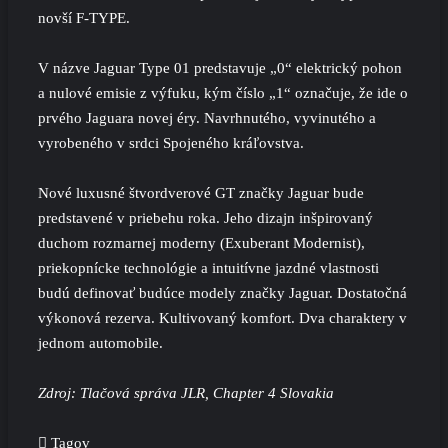
novší F-TYPE.
V názve Jaguar Type 01 predstavuje „0“ elektrický pohon
a nulové emisie z výfuku, kým číslo „1“ označuje, že ide o
prvého Jaguara novej éry. Navrhnutého, vyvinutého a
vyrobeného v srdci Spojeného kráľovstva.
Nové luxusné štvordverové GT značky Jaguar bude
predstavené v priebehu roka. Jeho dizajn inšpirovaný
duchom rozmarnej moderny (Exuberant Modernist),
priekopnícke technológie a intuitívne jazdné vlastnosti
budú definovať budúce modely značky Jaguar. Dostatočná
výkonová rezerva. Kultivovaný komfort. Dva charaktery v
jednom automobile.
Zdroj: Tlačová správa JLR, Chapter 4 Slovakia
Tagov