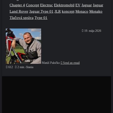
Chapter 4
Concept
Electruc
Elektromobil
EV
Jaguar
Jaguar
Land Rover
Jaguar Type 01
JLR
koncept
Monaco
Monako
Tlačová správa
Type 01
19. mája 2026
Matúš Paločko
Send an email
612
2 min. čítania