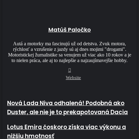
Matúš Paločko
Autá a motorky ma fascinujú už od detstva. Zvuk motora,
rýchlosť a vzrušenie z jazdy sú aj dnes mojimi "drogami".
Motoristickej žurnalistike sa venujem už viac ako 10 rokov a je
to nielen práca, ale aj to najlepšie a najzaujímavejšie hobby.
Website
Nová Lada Niva odhalená! Podobná ako Duster, ale nie je to
Nová Lada Niva odhalená! Podobná ako
prekapotovaná Dacia
Duster, ale nie je to prekapotovaná Dacia
Lotus Emira čoskoro získa viac výkonu a nižšiu hmotnosť
Lotus Emira čoskoro získa viac výkonu a
nižšiu hmotnosť