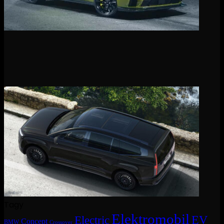
Tagy
Elektromobil
EV
Electric
Concept
BMW
Crossover