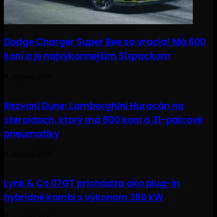
Dodge Charger Super Bee sa vracia! Má 600
koní a je najvýkonnejším Sixpackom
8. augusta 2026
Rezvani Dune: Lamborghini Huracán na
steroidoch, ktorý má 800 koní a 31-palcové
pneumatiky
8. augusta 2026
Lynk & Co 07GT prichádza ako plug-in
hybridné kombi s výkonom 390 kW