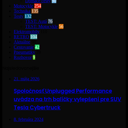
Domáce cesty
90
Motocykle
254
Technika
135
Testy
132
TEST: Autá
76
TEST: Motocykle
56
Elektromobily
110
RETRO
104
Aktuálne
90
Cestovanie
42
Pneumatiky
28
Rozhovor
9
Najsledovanejšie
21. mája 2026
Spoločnosť Unplugged Performance
uvádza na trh balíčky vylepšení pre SUV
Tesla Cybertruck
8. februára 2024