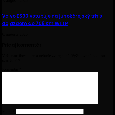
7. augusta 2026
Volvo ES90 vstupuje na juhokórejský trh s
dojazdom do 706 km WLTP
6. augusta 2026
Pridaj komentár
Vaša e-mailová adresa nebude zverejnená.
Vyžadované polia sú
označené
*
Komentár
*
Meno
*