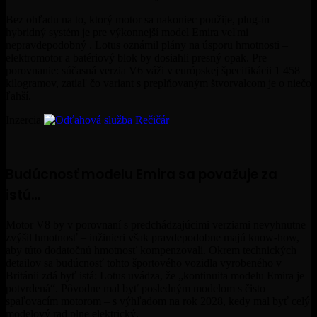
Bez ohľadu na to, ktorý motor sa nakoniec použije, plug-in
hybridný systém je pre výkonnejší model Emira veľmi
nepravdepodobný . Lotus oznámil plány na úsporu hmotnosti –
elektromotor a batériový blok by dosiahli presný opak. Pre
porovnanie: súčasná verzia V6 váži v európskej špecifikácii 1 458
kilogramov, zatiaľ čo variant s preplňovaným štvorvalcom je o niečo
ľahší.
Inzercia
Budúcnosť modelu Emira sa považuje za
istú…
Motor V8 by v porovnaní s predchádzajúcimi verziami nevyhnutne
zvýšil hmotnosť – inžinieri však pravdepodobne majú know-how,
aby túto dodatočnú hmotnosť kompenzovali. Okrem technických
detailov sa budúcnosť tohto športového vozidla vyrobeného v
Británii zdá byť istá: Lotus uvádza, že „kontinuita modelu Emira je
potvrdená“. Pôvodne mal byť posledným modelom s čisto
spaľovacím motorom – s výhľadom na rok 2028, kedy mal byť celý
modelový rad plne elektrický.