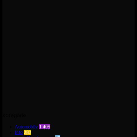
Kategórie
Automobily
1 405
Info
282