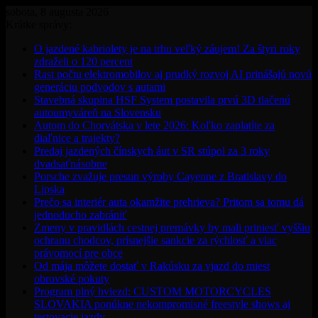
sobota, 8 augusta 2026
Krátke správy:
O jazdené kabriolety je na trhu veľký záujem! Za štyri roky
zdraželi o 120 percent
Rast počtu elektromobilov aj prudký rozvoj AI prinášajú novú
generáciu podvodov s autami
Stavebná skupina HSF System postavila prvú 3D tlačenú
autoumyváreň na Slovensku
Autom do Chorvátska v lete 2026: Koľko zaplatíte za
diaľnice a trajekty?
Predaj jazdených čínskych áut v SR stúpol za 3 roky
dvadsaťnásobne
Porsche zvažuje presun výroby Cayenne z Bratislavy do
Lipska
Prečo sa interiér auta okamžite prehrieva? Pritom sa tomu dá
jednoducho zabrániť
Zmeny v pravidlách cestnej premávky by mali priniesť vyššiu
ochranu chodcov, prísnejšie sankcie za rýchlosť a viac
právomocí pre obce
Od mája môžete dostať v Rakúsku za vjazd do miest
obrovské pokuty
Program plný hviezd: CUSTOM MOTORCYCLES
SLOVAKIA ponúkne nekompromisné freestyle shows aj
testovacie jazdy