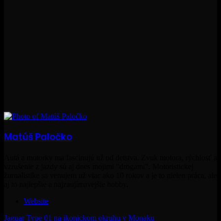
Matúš Paločko
Autá a motorky ma fascinujú už od detstva. Zvuk motora, rýchlosť a
vzrušenie z jazdy sú aj dnes mojimi "drogami". Motoristickej
žurnalistike sa venujem už viac ako 10 rokov a je to nielen práca, ale
aj to najlepšie a najzaujímavejšie hobby.
Website
Jaguar Type 01 na ikonickom okruhu v Monaku