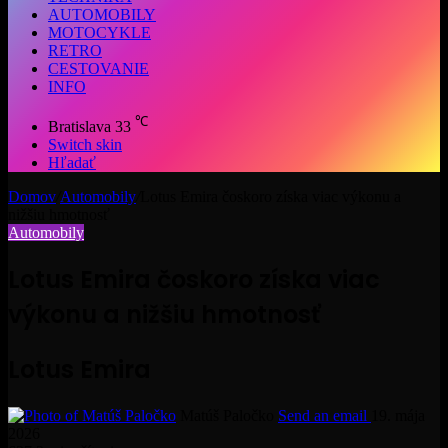
AUTOMOBILY
MOTOCYKLE
RETRO
CESTOVANIE
INFO
℃
Bratislava
33
Switch skin
Hľadať
Domov
/
Automobily
/
Lotus Emira čoskoro získa viac výkonu a
nižšiu hmotnosť
Automobily
Lotus Emira čoskoro získa viac
výkonu a nižšiu hmotnosť
Lotus Emira
Matúš Paločko
Send an email
19. mája
2026