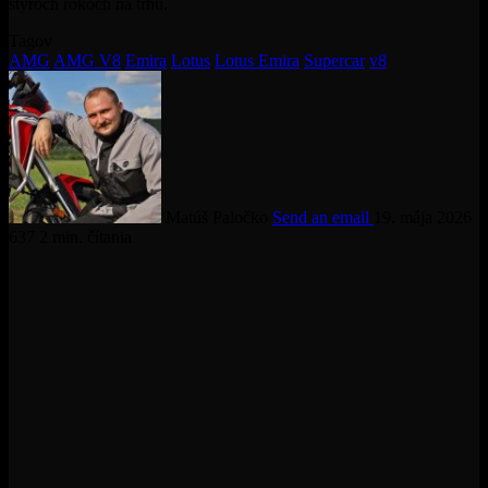
štyroch rokoch na trhu.
Tagov
AMG
AMG V8
Emira
Lotus
Lotus Emira
Supercar
v8
Matúš Paločko
Send an email
19. mája 2026
637
2 min. čítania