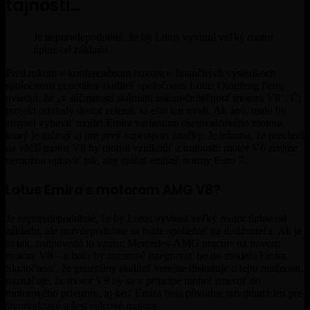
tajnosti…
Je nepravdepodobné, že by Lotus vyvinul veľký motor
úplne od základu.
Pred rokom v konferenčnom hovore o finančných výsledkoch
spoločnosti generálny riaditeľ spoločnosti Lotus Qingfeng Feng
uviedol, že „v súčasnosti skúmajú uskutočniteľnosť motora V8“. Či
projekt odvtedy dostal zelenú, sa ešte len uvidí. Ak áno, malo by
zmysel vybaviť model Emira variantom osemvalcového motora,
ktorý je určený aj pre prvý supersport značky. Je iróniou, že prechod
na väčší motor V8 by mohol vzniknúť z nutnosti: motor V6 zrejme
nemožno upraviť tak, aby spĺňal emisné normy Euro 7.
Lotus Emira s motorom AMG V8?
Je nepravdepodobné, že by Lotus vyvinul veľký motor úplne od
základu, ale pravdepodobne sa bude spoliehať na dodávateľa. Ak je
to tak, zodpovedá to vzoru: Mercedes-AMG pracuje na novom
motore V8 – a bolo by rozumné integrovať ho do modelu Emira.
Skutočnosť, že generálny riaditeľ verejne diskutuje o tejto možnosti,
naznačuje, že motor V8 by sa v princípe mohol zmestiť do
motorového priestoru, aj keď Emira bola pôvodne navrhnutá len pre
štvorvalcové a šesťvalcové motory.