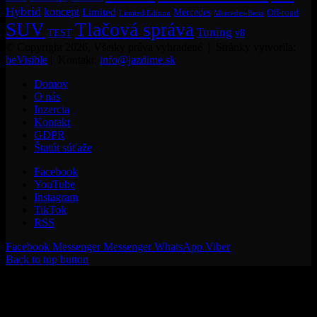
Hybrid
koncept
Limited
Mercedes
Off-road
Mercedes-Benz
Limited Edition
SUV
Tlačová správa
Tuning
TEST
v8
© Copyright 2026, Všetky práva vyhradené | Stránky vytvorila:
beVisible
| Kontakt:
info@jazdime.sk
Domov
O nás
Inzercia
Kontakt
GDPR
Štatút súťaže
Facebook
YouTube
Instagram
TikTok
RSS
Facebook
Messenger
Messenger
WhatsApp
Viber
Back to top button