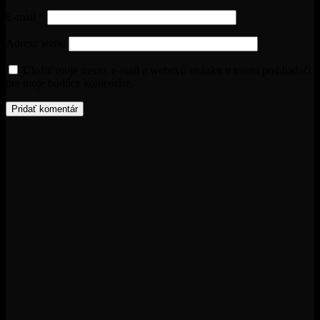
E-mail
*
Adresa webu
Uložiť moje meno, e-mail a webovú stránku v tomto prehliadači
pre moje budúce komentáre.