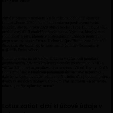
637
2 min. čítania
Nové superauto s motorom V8 je srdcom obchodnej stratégie
Lotusu „Focus 2030“, ktorá bola nedávno predstavená svetu.
Predtým, ako sa v roku 2028 objaví model
„Type 135“
, bude však
predstavený ďalší model športového auta. Výrobca, ktorý vlastní
spoločnosť Geely, plánuje v nasledujúcich týždňoch predstaviť
prepracovaný model Emira. Technické špecifikácie zatiaľ nie sú k
dispozícii, ale jedna vec je jasná: má to byť najvýkonnejšia a
najľahšia Emira vôbec.
Emira, uvedená na trh v roku 2022, sa v súčasnosti ponúka s
preplňovaným 2,0-litrovým štvorvalcovým motorom od AMG a
väčším 3,5-litrovým preplňovaným motorom V6 od
Toyoty. Keďže
Lotus
zatiaľ nič o budúcom pohonnom ústrojenstve neprezradil,
dalo by sa špekulovať, že inžinieri v Norfolku ďalej vyvinuli jeden z
dvoch existujúcich motorov. Čo ak to však neurobili – a namiesto
toho sa použije úplne iný motor?
Lotus zatiaľ drží kľúčové údaje v