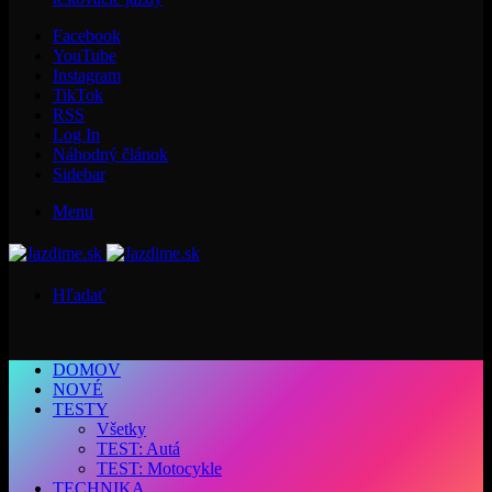
Facebook
YouTube
Instagram
TikTok
RSS
Log In
Náhodný článok
Sidebar
Menu
Hľadať
DOMOV
NOVÉ
TESTY
Všetky
TEST: Autá
TEST: Motocykle
TECHNIKA