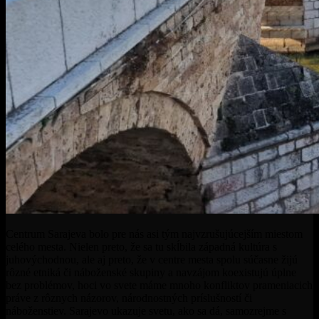
Centrum Sarajeva bolo pre nás asi tým najvzrušujúcejším miestom
celého mesta. Nielen preto, že sa tu skĺbila západná kultúra s
juhovýchodnou, ale aj preto, že v centre mesta spolu súčasne žijú
rôzné etniká či náboženské skupiny a navzájom koexistujú úplne
bez problémov, hoci vo svete máme mnoho konfliktov prameniacich
práve z rôznych názorov, národnostných príslušností či
náboženstiev. Sarajevo ukazuje svetu, ako sa dá, samozrejme s