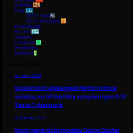
Technika
135
Testy
132
TEST: Autá
76
TEST: Motocykle
56
Elektromobily
107
RETRO
104
Aktuálne
90
Cestovanie
42
Pneumatiky
28
Rozhovor
9
Najsledovanejšie
21. mája 2026
Spoločnosť Unplugged Performance
uvádza na trh balíčky vylepšení pre SUV
Tesla Cybertruck
8. februára 2024
Nová generácia modelu Dacia Duster