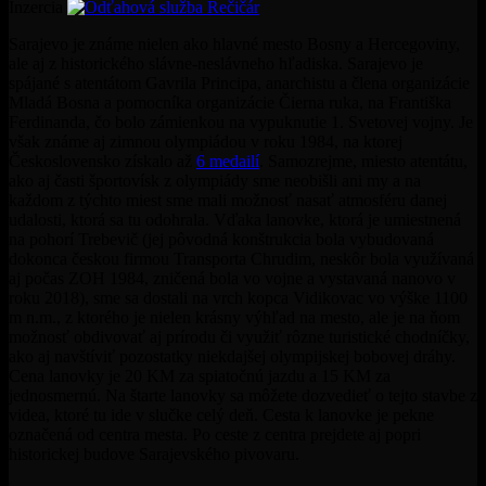
Inzercia
Sarajevo je známe nielen ako hlavné mesto Bosny a Hercegoviny,
ale aj z historického slávne-neslávneho hľadiska. Sarajevo je
spájané s atentátom Gavrila Principa, anarchistu a člena organizácie
Mladá Bosna a pomocníka organizácie Čierna ruka, na Františka
Ferdinanda, čo bolo zámienkou na vypuknutie 1. Svetovej vojny. Je
však známe aj zimnou olympiádou v roku 1984, na ktorej
Československo získalo až
6 medailí
. Samozrejme, miesto atentátu,
ako aj časti športovísk z olympiády sme neobišli ani my a na
každom z týchto miest sme mali možnosť nasať atmosféru danej
udalosti, ktorá sa tu odohrala. Vďaka lanovke, ktorá je umiestnená
na pohorí Trebevič (jej pôvodná konštrukcia bola vybudovaná
dokonca českou firmou Transporta Chrudim, neskôr bola využívaná
aj počas ZOH 1984, zničená bola vo vojne a vystavaná nanovo v
roku 2018), sme sa dostali na vrch kopca Vidikovac vo výške 1100
m n.m., z ktorého je nielen krásny výhľad na mesto, ale je na ňom
možnosť obdivovať aj prírodu či využiť rôzne turistické chodníčky,
ako aj navštíviť pozostatky niekdajšej olympijskej bobovej dráhy.
Cena lanovky je 20 KM za spiatočnú jazdu a 15 KM za
jednosmernú. Na štarte lanovky sa môžete dozvedieť o tejto stavbe z
videa, ktoré tu ide v slučke celý deň. Cesta k lanovke je pekne
označená od centra mesta. Po ceste z centra prejdete aj popri
historickej budove Sarajevského pivovaru.