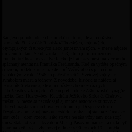
Sarajevo ponúka nielen historické centrum, ale aj množstvo
pamiatok, či už z dôb Rakúsko-Uhorských, vojnových,
olympijských či tureckých alebo juhoslovanských. V meste nájdete
drevenú fontánu Sebilj z roku 1753, ktorá je pripomienkov
multikulturálnosti mesta. Neďaleko je Latinský most, na ktorom bol
spáchaný atentát na Františka Ferdinanda. Keď sa vydáte opačným
smerom, prídete k miestu, kde horí Večný oheň s plameňom
zapáleným v roku 1946 na počesť obetí 2. Svetovej vojny. Je
symbolom mieru a jednoty. Z novodobej histórie tu nájdete aj
pamätník Srebrenica, ale aj množstvo chrámov rôznych
náboženstiev z ktorých určite neprehliadnete Aškenzaskú synagógu,
mešitu Gazi Husrev-beg, Katedrálu Ježišovho Srdca či Cisárovu
mešitu. V meste sa nachádzajú aj mnohé historické budovy, z
ktorých najstarším dochovaným domom je Despićeva kuća –
Despićov dom. Zaujímavou hostóriou oplýva aj stavba známa ako
Inat kuća – dom vzdoru. Táto stavba nestála vždy tam, kde stojí
dnes. Stála totižto na bývalom Mustaj-Pašovom námestí a mala byť
zbúraná kvôli výstavbe novej radnice v 90. rokoch 19. storočia.