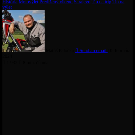
História
Motovýlet
Predĺžený víkend
Sarajevo
Tip na trip
Tip na
výlet
Matúš Paločko
Send an email
10. februára
2024
1 932
8 min. čítania