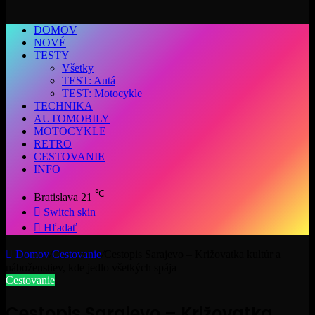
DOMOV
NOVÉ
TESTY
Všetky
TEST: Autá
TEST: Motocykle
TECHNIKA
AUTOMOBILY
MOTOCYKLE
RETRO
CESTOVANIE
INFO
℃
Bratislava
21
Switch skin
Hľadať
Domov
/
Cestovanie
/
Cestopis Sarajevo – Križovatka kultúr a
náboženstiev, kde jedlo všetkých spája
Cestovanie
Cestopis Sarajevo – Križovatka