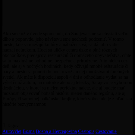
Ako sme už v úvode spomenuli, do Sarajeva sme sa chystali veľmi
dlho a popravde, jeho návštevu sme nechceli podceniť. V tomto
meste, kde sa miešajú kultúry a náboženstvá, sa dá toho vidieť
naozaj neúrekom. Hoci sú uličky centra úzke a plné rôznych
obchodíkov, predajcov, reštauráciú či domáceho obyvateľstva, cítite
sa tu maximálne pohodlne, bezpečne a prirodzene. A to nielen cez
deň, ale aj v nočných hodinách, kedy ožívajú mnohé reštaurácie či
bary a mesto sa ponorí do noci rozožiarenej množstvami farebných
svetiel. Ak máte k dispozícii aspoň 4 dni a odhodlanie vydať sa na
výlet či už autom, na motorke alebo aj letecky, Sarajevo je výbornou
destináciou, v ktorej sa nielen perfektne najete, ale aj budete mať
možnosť objavovať bohatú históriu nielen daného regiónu, ale aj
Európy či samotnej balkánskej krajiny, ktorá vôbec nie je z hľadiska
histórie bezvýznamnou.
Tagov
Autovýlet
Bosna
Bosna a Hercegovina
Cestopis
Cestovanie