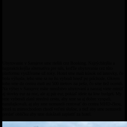
Ubytovanie v Sarajeve sme riešili cez Booking. Najrýchlejšia a
najpraktickejšia alternatíva pre nás, keďže ubytovania cez túto
platformu využívame už roky. Hotel sme mali kúsok od lanovky, čo
bola výhoda, lebo sme sa na ňu vybrali hneď po príchode. Okrem
toho sme do centra mali asi 500 metrov na pešo, čo sme tiež ocenili.
Na výber v Sarajeve máte množstvo ubytovaní a naozaj viete minúť
aj stovky eur za noc, ale aj pár eur, pokiaľ idete na low budget. My
sme vyberali zlatú strednú cestu, aby sme sa aj dobre vyspali,
naraňajkovali, aj aby sme nemuseli cestovať do centra MHD-čkou,
ktorá tu mimochodom chodí veľmi slušne, a tiež aby sme nemuseli
predať obličku aby sme dokázali zaplatiť za hotel.