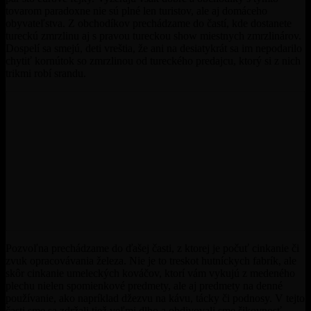
tovarom paradoxne nie sú plné len turistov, ale aj domáceho
obyvateľstva. Z obchodíkov prechádzame do častí, kde dostanete
tureckú zmrzlinu aj s pravou tureckou show miestnych zmrzlinárov.
Dospelí sa smejú, deti vreštia, že ani na desiatykrát sa im nepodarilo
chytiť kornútok so zmrzlinou od tureckého predajcu, ktorý si z nich
trikmi robí srandu.
Pozvoľna prechádzame do ďašej časti, z ktorej je počuť cinkanie či
zvuk opracovávania železa. Nie je to treskot hutníckych fabrík, ale
skôr cinkanie umeleckých kováčov, ktorí vám vykujú z medeného
plechu nielen spomienkové predmety, ale aj predmety na denné
používanie, ako napríklad džezvu na kávu, tácky či podnosy. V tejto
časti sme sa zdržali tiež veľmi dlho a obdivovali sme šikovnosť