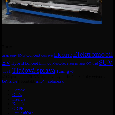
Tagy
Elektromobil
Electric
Concept
BMW
Crossover
Anniversary
SUV
EV
Hybrid
koncept
Limited
Mercedes
Off-road
Mercedes-Benz
Tlačová správa
Tuning
TEST
v8
© Copyright 2026, Všetky práva vyhradené | Stránky vytvorila:
beVisible
| Kontakt:
info@jazdime.sk
Domov
O nás
Inzercia
Kontakt
GDPR
Štatút súťaže