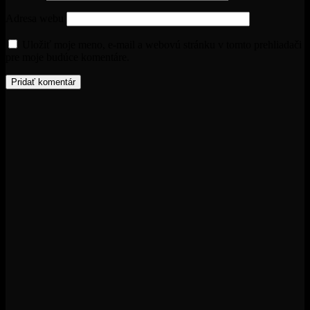
Adresa webu
Uložiť moje meno, e-mail a webovú stránku v tomto prehliadači
pre moje budúce komentáre.