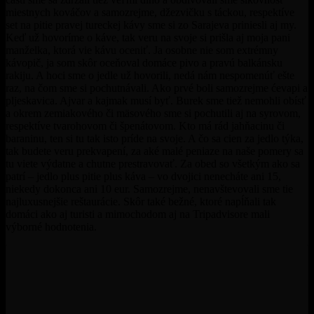
miestnych kováčov a samozrejme, džezvičku s táckou, respektíve
set na pitie pravej tureckej kávy sme si zo Sarajeva priniesli aj my.
Keď už hovoríme o káve, tak veru na svoje si prišla aj moja pani
manželka, ktorá vie kávu oceniť. Ja osobne nie som extrémny
kávopič, ja som skôr oceňoval domáce pivo a pravú balkánsku
rakiju. A hoci sme o jedle už hovorili, nedá nám nespomenúť ešte
raz, na čom sme si pochutnávali. Ako prvé boli samozrejme ćevapi a
pljeskavica. Ajvar a kajmak musí byť. Burek sme tiež nemohli obísť
a okrem zemiakového či mäsového sme si pochutili aj na syrovom,
respektíve tvarohovom či špenátovom. Kto má rád jahňacinu či
baraninu, ten si tu tak isto príde na svoje. A čo sa cien za jedlo týka,
tak budete veru prekvapení, za aké malé peniaze na naše pomery sa
tu viete výdatne a chutne prestravovať. Za obed so všetkým ako sa
patrí – jedlo plus pitie plus káva – vo dvojici nenecháte ani 15,
niekedy dokonca ani 10 eur. Samozrejme, nenavštevovali sme tie
najluxusnejšie reštaurácie. Skôr také bežné, ktoré napĺňali tak
domáci ako aj turisti a mimochodom aj na Tripadvisore mali
výborné hodnotenia.