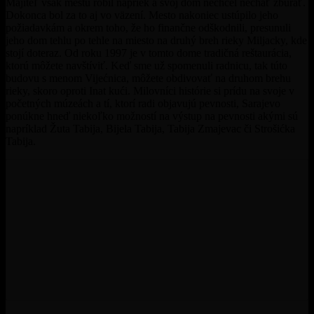
Majiteľ však mestu robil napriek a svoj dom nechcel nechať zbúrať.
Dokonca bol za to aj vo väzení. Mesto nakoniec ustúpilo jeho
požiadavkám a okrem toho, že ho finančne odškodnili, presunuli
jeho dom tehlu po tehle na miesto na druhý breh rieky Miljacky, kde
stojí doteraz. Od roku 1997 je v tomto dome tradičná reštaurácia,
ktorú môžete navštíviť. Keď sme už spomenuli radnicu, tak túto
budovu s menom Vijećnica, môžete obdivovať na druhom brehu
rieky, skoro oproti Inat kući. Milovníci histórie si prídu na svoje v
početných múzeách a tí, ktorí radi objavujú pevnosti, Sarajevo
ponúkne hneď niekoľko možností na výstup na pevnosti akými sú
napríklad Žuta Tabija, Bijela Tabija, Tabija Zmajevac či Strošićka
Tabija.