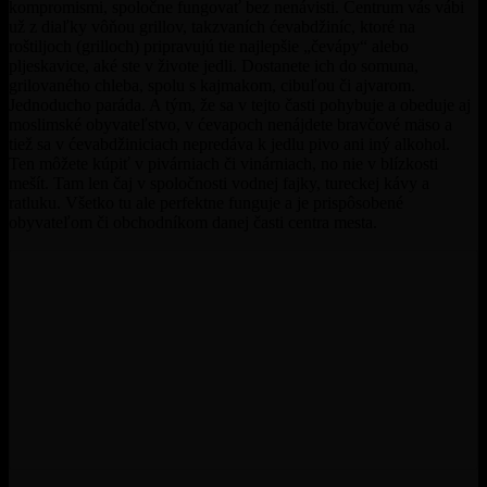
kompromismi, spoločne fungovať bez nenávisti. Centrum vás vábi
už z diaľky vôňou grillov, takzvaních ćevabdžiníc, ktoré na
roštiljoch (grilloch) pripravujú tie najlepšie „čevápy“ alebo
pljeskavice, aké ste v živote jedli. Dostanete ich do somuna,
grilovaného chleba, spolu s kajmakom, cibuľou či ajvarom.
Jednoducho paráda. A tým, že sa v tejto časti pohybuje a obeduje aj
moslimské obyvateľstvo, v ćevapoch nenájdete bravčové mäso a
tiež sa v ćevabdžiniciach nepredáva k jedlu pivo ani iný alkohol.
Ten môžete kúpiť v pivárniach či vinárniach, no nie v blízkosti
mešít. Tam len čaj v spoločnosti vodnej fajky, tureckej kávy a
ratluku. Všetko tu ale perfektne funguje a je prispôsobené
obyvateľom či obchodníkom danej časti centra mesta.