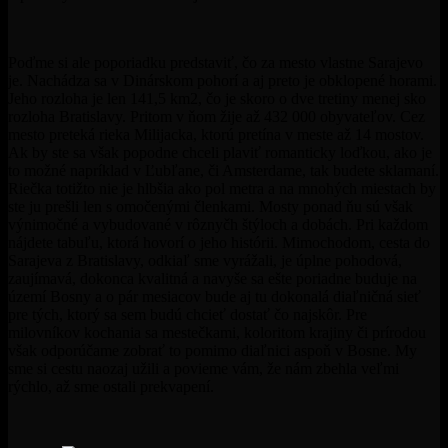
Poďme si ale poporiadku predstaviť, čo za mesto vlastne Sarajevo
je. Nachádza sa v Dinárskom pohorí a aj preto je obklopené horami.
Jeho rozloha je len 141,5 km2, čo je skoro o dve tretiny menej sko
rozloha Bratislavy. Pritom v ňom žije až 432 000 obyvateľov. Cez
mesto preteká rieka Milijacka, ktorú pretína v meste až 14 mostov.
Ak by ste sa však popodne chceli plaviť romanticky loďkou, ako je
to možné napríklad v Ľubľane, či Amsterdame, tak budete sklamaní.
Riečka totižto nie je hlbšia ako pol metra a na mnohých miestach by
ste ju prešli len s omočenými členkami. Mosty ponad ňu sú však
výnimočné a vybudované v rôznyčh štýloch a dobách. Pri každom
nájdete tabuľu, ktorá hovorí o jeho histórii. Mimochodom, cesta do
Sarajeva z Bratislavy, odkiaľ sme vyrážali, je úplne pohodová,
zaujímavá, dokonca kvalitná a navyše sa ešte poriadne buduje na
území Bosny a o pár mesiacov bude aj tu dokonalá diaľničná sieť
pre tých, ktorý sa sem budú chcieť dostať čo najskôr. Pre
milovníkov kochania sa mestečkami, koloritom krajiny či prírodou
však odporúčame zobrať to pomimo diaľnici aspoň v Bosne. My
sme si cestu naozaj užili a povieme vám, že nám zbehla veľmi
rýchlo, až sme ostali prekvapení.