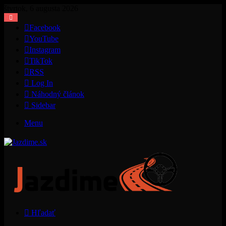
štvrtok, 6 augusta 2026
Facebook
YouTube
Instagram
TikTok
RSS
Log In
Náhodný článok
Sidebar
Menu
Hľadať