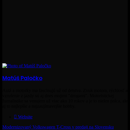
Matúš Paločko
Autá a motorky ma fascinujú už od detstva. Zvuk motora, rýchlosť a
vzrušenie z jazdy sú aj dnes mojimi "drogami". Motoristickej
žurnalistike sa venujem už viac ako 10 rokov a je to nielen práca, ale
aj to najlepšie a najzaujímavejšie hobby.
Website
Modernizovaný Volkswagen T-Cross v predaji na Slovensku