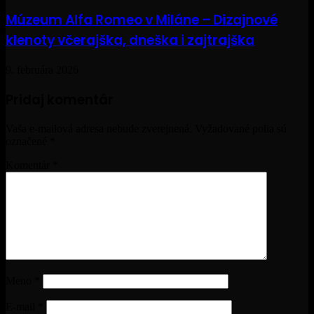
Múzeum Alfa Romeo v Miláne – Dizajnové
klenoty včerajška, dneška i zajtrajška
9. februára 2026
Pridaj komentár
Vaša e-mailová adresa nebude zverejnená.
Vyžadované polia sú
označené
*
Komentár
*
Meno
*
E-mail
*