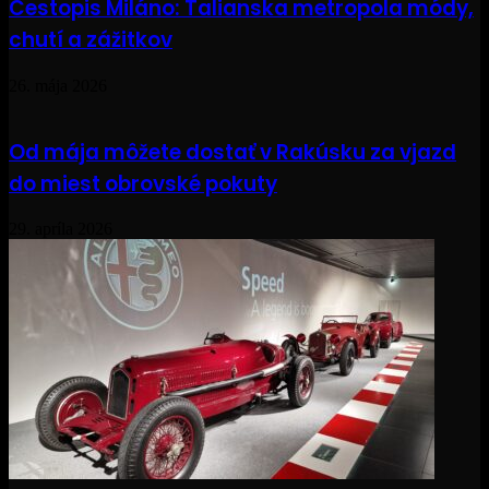
Cestopis Miláno: Talianska metropola módy,
chutí a zážitkov
26. mája 2026
Od mája môžete dostať v Rakúsku za vjazd
do miest obrovské pokuty
29. apríla 2026