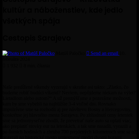
kultúr a náboženstiev, kde jedlo
všetkých spája
Cestopis Sarajevo
Matúš Paločko
Send an email
10.
februára 2024
1 932
8 min. čítania
Naše predĺžené víkendy vyzerajú v skratke asi takto: „Zlatko, čo
budeme robiť budúci víkend? Neviem, nepôjdeme niekam na výlet?
Lietadlom alebo autom?“ A už premýšľame a pozeráme možnosti,
kam by sme vybehli na najbližšie 3-4 voľné dni. Rovnako
impulzívne sme sa rozhodli aj pre návštevu Bosny a Hercegoviny,
konkrétne jej hlavného mesta Sarajeva. Po zhliadnutí ceny leteniek
sme sa jednomyseľne zhodli, že prevetrať naše auto sa oplatí viac,
ako preplatiť stovky eur na letenkách, a tak sme nasadli, vyrazili a
po ôsmich hodinách a zhruba 700 prejdených kilometroch sme sa už
pozerali na historické mesto umiestnené medzi dvomi horami