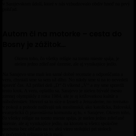
v Sarajevskom údolí, ktoré v nás vzbudzovalo obdiv hneď na prvý
pohľad.
Autom či na motorke – cesta do
Bosny je zážitok…
Okrem toho, čo všetky relígie na tomto mieste spája, je
nielen jedno zdieľané územie, ale aj vynikajúce jedlo.
Na Sarajevo sme mali len samé dobré recenzie a odporúčania a
veru, chystali sme sa sem už dlho. No nikdy sme si na to nevedeli
spraviť čas. Až prišiel deň „D“ či víkend „V“ a my sme spravili
tento krok. A veru, oplatilo sa. Sarajevo je nielen bývalé mesto
zimnej olympiády z roku 1984, ale je aj križovatkou kultúr a
náboženstiev. Hovorí sa to síce o Izraeli a Jeruzaleme, no rovnako
v pokoji a pohode nažívajú tak moslimská, ako katolícka, židovská,
evanjelická či pravoslávna komunita aj tu, v Sarajeve. Okrem toho,
čo všetky relígie na tomto mieste spája, je nielen jedno zdieľané
územie, ale aj vynikajúce jedlo, na ktorom si všetci spoločne
pochutia bez ohľadu na to, akú vieru stolujúci pri stoloch
v početných reštauráciách majú.