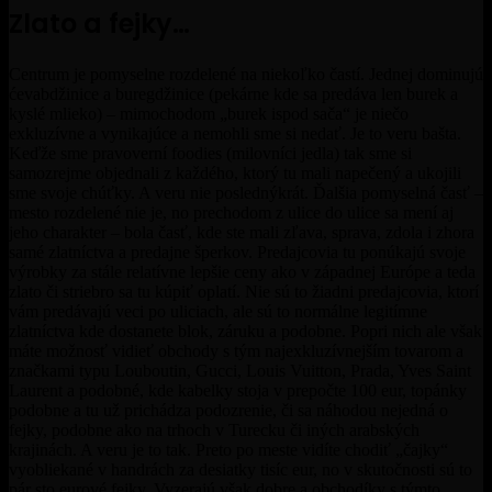
Zlato a fejky…
Centrum je pomyselne rozdelené na niekoľko častí. Jednej dominujú
ćevabdžinice a buregdžinice (pekárne kde sa predáva len burek a
kyslé mlieko) – mimochodom „burek ispod sača“ je niečo
exkluzívne a vynikajúce a nemohli sme si nedať. Je to veru bašta.
Keďže sme pravoverní foodies (milovníci jedla) tak sme si
samozrejme objednali z každého, ktorý tu mali napečený a ukojili
sme svoje chúťky. A veru nie poslednýkrát. Ďalšia pomyselná časť –
mesto rozdelené nie je, no prechodom z ulice do ulice sa mení aj
jeho charakter – bola časť, kde ste mali zľava, sprava, zdola i zhora
samé zlatníctva a predajne šperkov. Predajcovia tu ponúkajú svoje
výrobky za stále relatívne lepšie ceny ako v západnej Európe a teda
zlato či striebro sa tu kúpiť oplatí. Nie sú to žiadni predajcovia, ktorí
vám predávajú veci po uliciach, ale sú to normálne legitímne
zlatníctva kde dostanete blok, záruku a podobne. Popri nich ale však
máte možnosť vidieť obchody s tým najexkluzívnejším tovarom a
značkami typu Louboutin, Gucci, Louis Vuitton, Prada, Yves Saint
Laurent a podobné, kde kabelky stoja v prepočte 100 eur, topánky
podobne a tu už prichádza podozrenie, či sa náhodou nejedná o
fejky, podobne ako na trhoch v Turecku či iných arabských
krajinách. A veru je to tak. Preto po meste vidíte chodiť „čajky“
vyobliekané v handrách za desiatky tisíc eur, no v skutočnosti sú to
pár sto eurové fejky. Vyzerajú však dobre a obchodíky s týmto