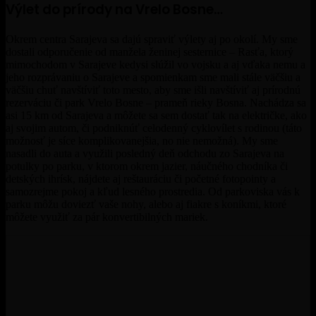
Výlet do prírody na Vrelo Bosne…
Okrem centra Sarajeva sa dajú spraviť výlety aj po okolí. My sme
dostali odporučenie od manžela ženinej sesternice – Rasťa, ktorý
mimochodom v Sarajeve kedysi slúžil vo vojsku a aj vďaka nemu a
jeho rozprávaniu o Sarajeve a spomienkam sme mali stále väčšiu a
väčšiu chuť navštíviť toto mesto, aby sme išli navštíviť aj prírodnú
rezerváciu či park Vrelo Bosne – prameň rieky Bosna. Nachádza sa
asi 15 km od Sarajeva a môžete sa sem dostať tak na električke, ako
aj svojim autom, či podniknúť celodenný cyklovílet s rodinou (táto
možnosť je síce komplikovanejšia, no nie nemožná). My sme
nasadli do auta a využili posledný deň odchodu zo Sarajeva na
potulky po parku, v ktorom okrem jazier, náučného chodníka či
detských ihrísk, nájdete aj reštauráciu či početné fotopointy a
samozrejme pokoj a kľud lesného prostredia. Od parkoviska vás k
parku môžu doviezť vaše nohy, alebo aj fiakre s koníkmi, ktoré
môžete využiť za pár konvertibilných mariek.