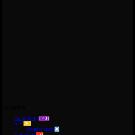
Kategórie
Automobily
1 401
Info
282
Domáce cesty
90
Motocykle
252