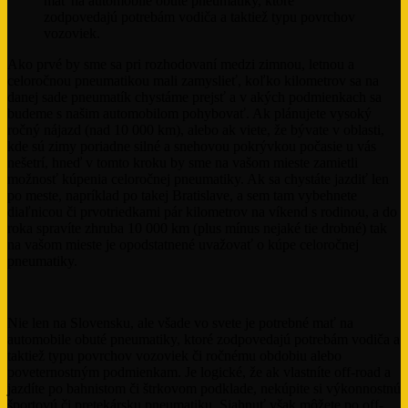
mať na automobile obuté pneumatiky, ktoré
zodpovedajú potrebám vodiča a taktiež typu povrchov
vozoviek.
Ako prvé by sme sa pri rozhodovaní medzi zimnou, letnou a
celoročnou pneumatikou mali zamyslieť, koľko kilometrov sa na
danej sade pneumatík chystáme prejsť a v akých podmienkach sa
budeme s našim automobilom pohybovať. Ak plánujete vysoký
ročný nájazd (nad 10 000 km), alebo ak viete, že bývate v oblasti,
kde sú zimy poriadne silné a snehovou pokrývkou počasie u vás
nešetrí, hneď v tomto kroku by sme na vašom mieste zamietli
možnosť kúpenia celoročnej pneumatiky. Ak sa chystáte jazdiť len
po meste, napríklad po takej Bratislave, a sem tam vybehnete
diaľnicou či prvotriedkami pár kilometrov na víkend s rodinou, a do
roka spravíte zhruba 10 000 km (plus mínus nejaké tie drobné) tak
na vašom mieste je opodstatnené uvažovať o kúpe celoročnej
pneumatiky.
Nie len na Slovensku, ale všade vo svete je potrebné mať na
automobile obuté pneumatiky, ktoré zodpovedajú potrebám vodiča a
taktiež typu povrchov vozoviek či ročnému obdobiu alebo
poveternostným podmienkam. Je logické, že ak vlastníte off-road a
jazdíte po bahnistom či štrkovom podklade, nekúpite si výkonnostnú
športovú či pretekársku pneumatiku. Siahnuť však môžete po off-