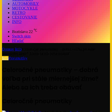
AUTOMOBILY
MOTOCYKLE
RETRO
CESTOVANIE
INFO
℃
Bratislava
22
Switch skin
Hľadať
Domov
/
Info
/
Celoročné pneumatiky – dobrá voľba pri stále
miernejšej zime? Alebo sa ich treba obávať
Info
Pneumatiky
Celoročné pneumatiky – dobrá
voľba pri stále miernejšej zime?
Alebo sa ich treba obávať
Celoročné pneumatiky