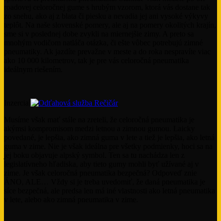
roadovej celoročnej gume s hrubým vzorom, ktorá vás dostane tak
zo snehu, ako aj z blata či piesku a nevadia jej ani vysoké výkyvy
teplôt. Na naše slovenské pomery, ale aj na pomery okolitých krajín,
sme si v poslednej dobe zvykli na miernejšie zimy. A preto sa
mnohým vodičom natláča otázka, či ešte vôbec potrebujú zimné
pneumatiky. Ak jazdíte prevažne v meste a do roka nespravíte viac
ako 10 000 kilometrov, tak je pre vás celoročná pneumatika
ideálnym riešením.
Inzercia
Musíme však mať stále na zreteli, že celoročná pneumatika je
akýmsi kompromisom medzi letnou a zimnou gumou. Laicky
povedané, je lepšia, ako zimná guma v lete a tiež je lepšia, ako letná
guma v zime. Nie je však ideálna pre všetky podmienky, hoci sa na
jej boku objavuje alpský symbol. Ten sa tu nachádza len z
legislatívneho hľadiska, aby tieto gumy mohli byť užívané aj v
zime. Je však celoročná pneumatika bezpečná? Odpoveď znie
ÁNO, ALE… Vždy si je treba uvedomiť, že daná pneumatika je
síce bezpečná, ale predsa len má iné vlastnosti ako letná pneumatika
v lete, alebo ako zimná pneumatika v zime.