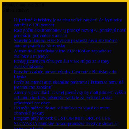
sobota, 8 augusta 2026
Krátke správy:
O jazdené kabriolety je na trhu veľký záujem! Za štyri roky
zdraželi o 120 percent
Rast počtu elektromobilov aj prudký rozvoj AI prinášajú novú
generáciu podvodov s autami
Stavebná skupina HSF System postavila prvú 3D tlačenú
autoumyváreň na Slovensku
Autom do Chorvátska v lete 2026: Koľko zaplatíte za
diaľnice a trajekty?
Predaj jazdených čínskych áut v SR stúpol za 3 roky
dvadsaťnásobne
Porsche zvažuje presun výroby Cayenne z Bratislavy do
Lipska
Prečo sa interiér auta okamžite prehrieva? Pritom sa tomu dá
jednoducho zabrániť
Zmeny v pravidlách cestnej premávky by mali priniesť vyššiu
ochranu chodcov, prísnejšie sankcie za rýchlosť a viac
právomocí pre obce
Od mája môžete dostať v Rakúsku za vjazd do miest
obrovské pokuty
Program plný hviezd: CUSTOM MOTORCYCLES
SLOVAKIA ponúkne nekompromisné freestyle shows aj
testovacie jazdy