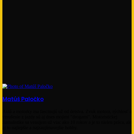
Matúš Paločko
Autá a motorky ma fascinujú už od detstva. Zvuk motora, rýchlosť a
vzrušenie z jazdy sú aj dnes mojimi "drogami". Motoristickej
žurnalistike sa venujem už viac ako 10 rokov a je to nielen práca, ale
aj to najlepšie a najzaujímavejšie hobby.