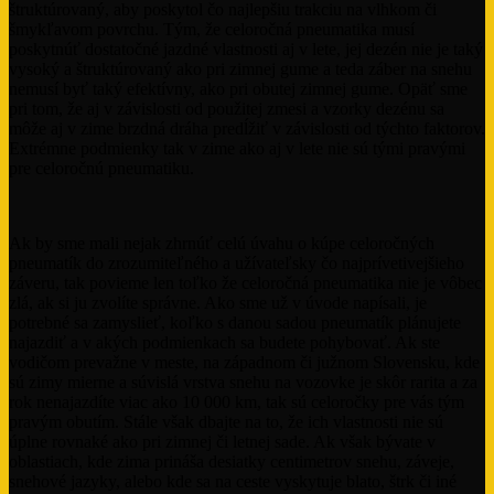
štruktúrovaný, aby poskytol čo najlepšiu trakciu na vlhkom či
šmykľavom povrchu. Tým, že celoročná pneumatika musí
poskytnúť dostatočné jazdné vlastnosti aj v lete, jej dezén nie je taký
vysoký a štruktúrovaný ako pri zimnej gume a teda záber na snehu
nemusí byť taký efektívny, ako pri obutej zimnej gume. Opäť sme
pri tom, že aj v závislosti od použitej zmesi a vzorky dezénu sa
môže aj v zime brzdná dráha predĺžiť v závislosti od týchto faktorov.
Extrémne podmienky tak v zime ako aj v lete nie sú tými pravými
pre celoročnú pneumatiku.
Ak by sme mali nejak zhrnúť celú úvahu o kúpe celoročných
pneumatík do zrozumiteľného a užívateľsky čo najprívetivejšieho
záveru, tak povieme len toľko že celoročná pneumatika nie je vôbec
zlá, ak si ju zvolíte správne. Ako sme už v úvode napísali, je
potrebné sa zamyslieť, koľko s danou sadou pneumatík plánujete
najazdiť a v akých podmienkach sa budete pohybovať. Ak ste
vodičom prevažne v meste, na západnom či južnom Slovensku, kde
sú zimy mierne a súvislá vrstva snehu na vozovke je skôr rarita a za
rok nenajazdíte viac ako 10 000 km, tak sú celoročky pre vás tým
pravým obutím. Stále však dbajte na to, že ich vlastnosti nie sú
úplne rovnaké ako pri zimnej či letnej sade. Ak však bývate v
oblastiach, kde zima prináša desiatky centimetrov snehu, záveje,
snehové jazyky, alebo kde sa na ceste vyskytuje blato, štrk či iné