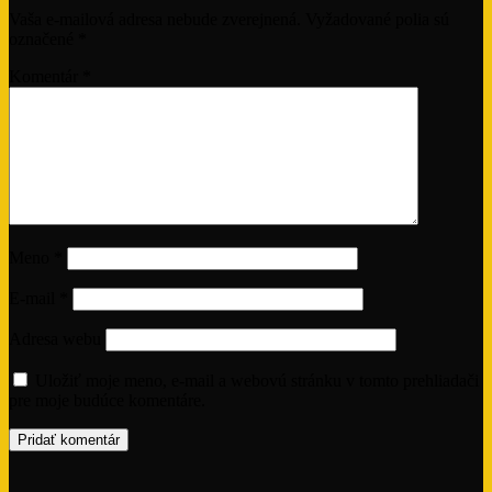
Vaša e-mailová adresa nebude zverejnená.
Vyžadované polia sú
označené
*
Komentár
*
Meno
*
E-mail
*
Adresa webu
Uložiť moje meno, e-mail a webovú stránku v tomto prehliadači
pre moje budúce komentáre.