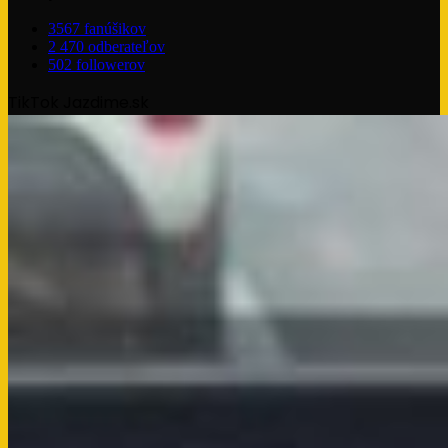
3567
fanúšikov
2 470
odberateľov
502
followerov
TikTok Jazdime.sk