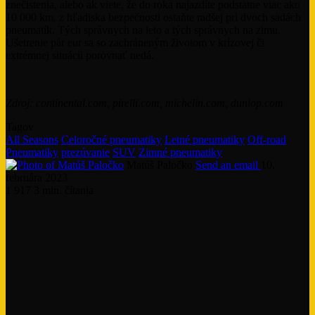
znečistenia, alebo ak viete, že do roka najazdíte podstatne viac ako
10 000 km, z hľadiska bezpečnosti ostaňte radšej pri dvoch sadách
pneumatík. Tých správnych na leto a tých správnych na zimu.
Ušetrenie pár eur sa so zachráneným životom v krízovej či
extrémnej situácii porovnať nedá.
Zdroj: continental.com, pirelli.com, michelin.com, dunlop.com
Tagov
All Seasons
Celoročné pneumatiky
Letné pneumatiky
Off-road
Pneumatiky
prezúvanie
SUV
Zimné pneumatiky
Matúš Paločko
Send an email
10.
februára 2023
1 917
3 min. čítania