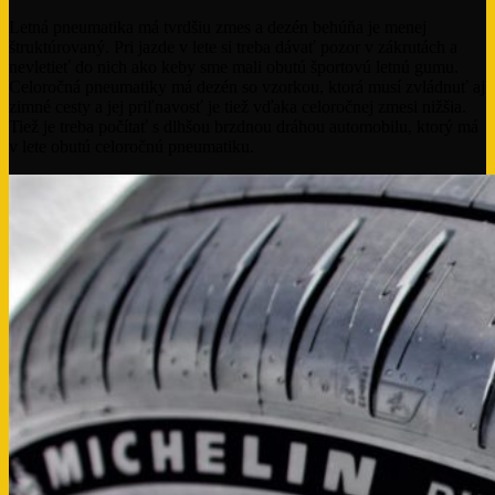
Letná pneumatika má tvrdšiu zmes a dezén behúňa je menej
štruktúrovaný. Pri jazde v lete si treba dávať pozor v zákrutách a
nevletieť do nich ako keby sme mali obutú športovú letnú gumu.
Celoročná pneumatiky má dezén so vzorkou, ktorá musí zvládnuť aj
zimné cesty a jej priľnavosť je tiež vďaka celoročnej zmesi nižšia.
Tiež je treba počítať s dlhšou brzdnou dráhou automobilu, ktorý má
v lete obutú celoročnú pneumatiku.