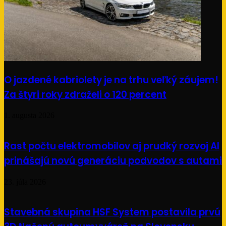
O jazdené kabriolety je na trhu veľký záujem!
Za štyri roky zdraželi o 120 percent
1. augusta 2026
Rast počtu elektromobilov aj prudký rozvoj AI
prinášajú novú generáciu podvodov s autami
23. júla 2026
Stavebná skupina HSF System postavila prvú