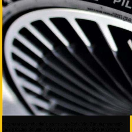
V zime si zas treba dať pozor na opačný efekt. Zimná pneumatika
má na rozdiel od letnej mäkšiu zmes a dezén behúňa je výrazne