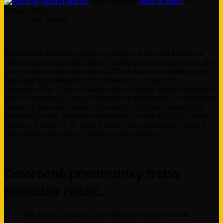
Matúš Paločko
Send an email
10.
februára 2023
1 917
3 min. čítania
Každoročne množstvo vodičov zvažuje či si na zimu kúpi novú
sadu zimných pneumatík, alebo či siahne po celoročnom obutí. Ako
je to s celoročnými pneumatikami? Sú dostatočne stabilné na naše
čím ďalej tým miernejšie zimy? Alebo je to s nimi oveľa
nebezpečnejšie? A ako sa takéto gumy s mäkšou zmesou správajú v
lete? Nevytvrdnú po prvých kilometroch prejdených na rozpálenom
asfalte? A tieto a na mnohé ďalšie otázky ohľadom celoročných
pneumatík sa vám pokúsime odpovedať na nasledujúcich riadkoch.
Oplatí sa investovať do letnej a zimnej sady pneumatík? Alebo je
lepšie osem gúm nahradiť štvoricou celoročných?
Celoročné pneumatiky treba
poriadne zvážiť…
Nie len na Slovensku, ale všade vo svete je potrebné