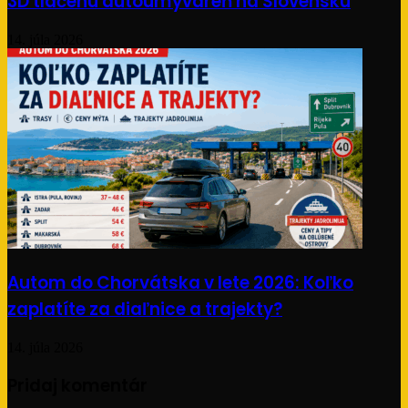
3D tlačenú autoumyváreň na Slovensku
14. júla 2026
Autom do Chorvátska v lete 2026: Koľko
zaplatíte za diaľnice a trajekty?
14. júla 2026
Pridaj komentár