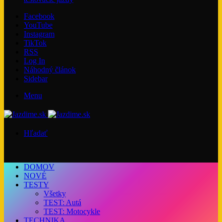
Facebook
YouTube
Instagram
TikTok
RSS
Log In
Náhodný článok
Sidebar
Menu
Hľadať
DOMOV
NOVÉ
TESTY
Všetky
TEST: Autá
TEST: Motocykle
TECHNIKA