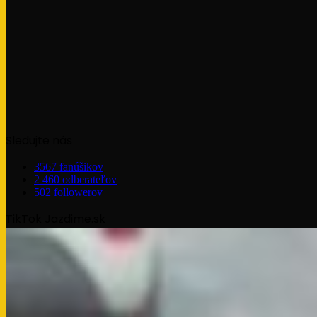
Sledujte nás
3567
fanúšikov
2 460
odberateľov
502
followerov
TikTok Jazdime.sk