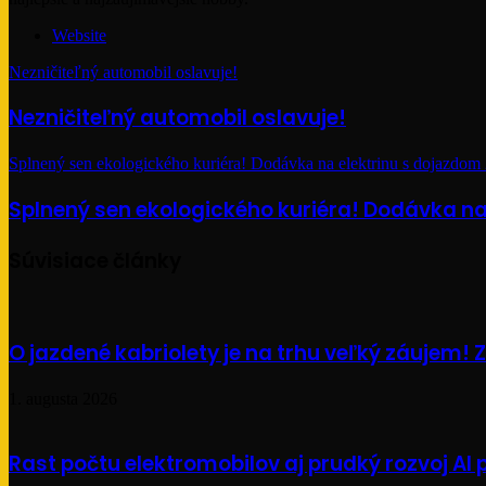
Website
Nezničiteľný automobil oslavuje!
Nezničiteľný automobil oslavuje!
Splnený sen ekologického kuriéra! Dodávka na elektrinu s dojazdom
Splnený sen ekologického kuriéra! Dodávka na
Súvisiace články
O jazdené kabriolety je na trhu veľký záujem! Za
1. augusta 2026
Rast počtu elektromobilov aj prudký rozvoj A