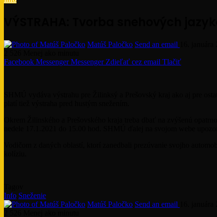
VÝSTRAHA: Tvorba snehových jazyko
Matúš Paločko
Send an email
16. januára
2 526
Menej ako minutu
Facebook
Messenger
Messenger
Zdieľať cez email
Tlačiť
SHMÚ vydáva výstrahu pre Žilinksý a Prešovský kraj ako aj pre ost
platí tiež výstraha pred hustým snežením.
Okrem Žilinského a Prešovského kraja treba dbať na zvýšenú opatrnosť
nedele 17.1.2021 do 15.00 hod. SHMÚ ďalej na svojom webe upozor
Vodičom z daných oblastí, ktorí zanedbali prezúvanie svojho automo
kolíziu.
Tagov
Info
Sneženie
Matúš Paločko
Send an email
16. januára
2 526
Menej ako minutu