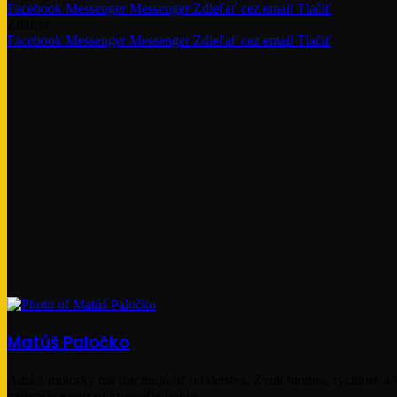
Facebook
Messenger
Messenger
Zdieľať cez email
Tlačiť
Zdieľať
Facebook
Messenger
Messenger
Zdieľať cez email
Tlačiť
Matúš Paločko
Autá a motorky ma fascinujú už od detstva. Zvuk motora, rýchlosť a vz
najlepšie a najzaujímavejšie hobby.