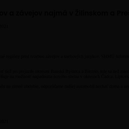
v a závejov najmä v Žilinskom a Pre
 2021
atné regióny pred tvorbou závejov a snehových jazykov. SHMÚ informu
 tiež pri prejazde okresmi Banská Bystrica a Brezno, kde sa tiež miest
ňuje na možnosť napadnutia nového snehu v okresoch Čadca, Liptovs
bilu na zimné obdobie, odporúčame radšej automobil nechať doma a ne
 2021