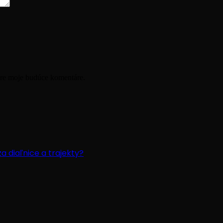
pre moje budúce komentáre.
a diaľnice a trajekty?