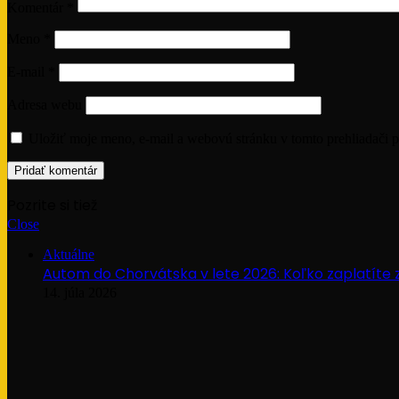
Komentár
*
Meno
*
E-mail
*
Adresa webu
Uložiť moje meno, e-mail a webovú stránku v tomto prehliadači 
Pozrite si tiež
Close
Aktuálne
Autom do Chorvátska v lete 2026: Koľko zaplatíte z
14. júla 2026