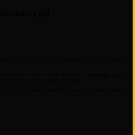
šovskom kraji
je o tom na svojom webe. Pre niektoré severné okresy Slovenska
ami môžu tvoriť záveje a snehové jazyky. Výstraha zatiaľ platí do
ý Mikuláš, Námestovo, Poprad a Tvrdošín.
riskovať nepríjemnosti na zasnežených cestách a následnú možnú