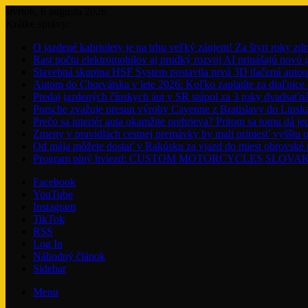
štvrtok, 6 augusta 2026
Krátke správy:
O jazdené kabriolety je na trhu veľký záujem! Za štyri roky zdr
Rast počtu elektromobilov aj prudký rozvoj AI prinášajú novú
Stavebná skupina HSF System postavila prvú 3D tlačenú auto
Autom do Chorvátska v lete 2026: Koľko zaplatíte za diaľnice a
Predaj jazdených čínskych áut v SR stúpol za 3 roky dvadsaťn
Porsche zvažuje presun výroby Cayenne z Bratislavy do Lipsk
Prečo sa interiér auta okamžite prehrieva? Pritom sa tomu dá j
Zmeny v pravidlách cestnej premávky by mali priniesť vyššiu o
Od mája môžete dostať v Rakúsku za vjazd do miest obrovské
Program plný hviezd: CUSTOM MOTORCYCLES SLOVAKIA pon
Facebook
YouTube
Instagram
TikTok
RSS
Log In
Náhodný článok
Sidebar
Menu