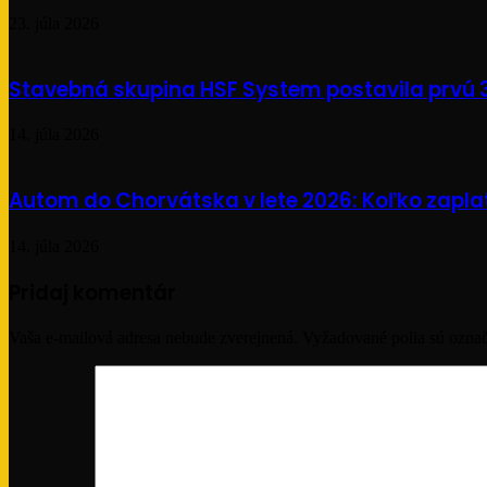
23. júla 2026
Stavebná skupina HSF System postavila prvú
14. júla 2026
Autom do Chorvátska v lete 2026: Koľko zaplatí
14. júla 2026
Pridaj komentár
Vaša e-mailová adresa nebude zverejnená.
Vyžadované polia sú ozna