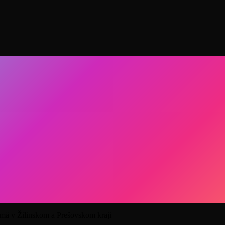
ä v Žilinskom a Prešovskom kraji