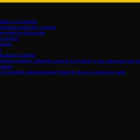
aželi o 120 percent
 generáciu podvodov s autami
umyváreň na Slovensku
 trajekty?
ásobne
a
ednoducho zabrániť
chranu chodcov, prísnejšie sankcie za rýchlosť a viac právomocí pre o
 pokuty
úkne nekompromisné freestyle shows aj testovacie jazdy