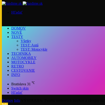
Hľadať
DOMOV
NOVÉ
TESTY
Všetky
TEST: Autá
TEST: Motocykle
TECHNIKA
AUTOMOBILY
MOTOCYKLE
RETRO
CESTOVANIE
INFO
℃
Bratislava
31
Switch skin
Hľadať
Domov
/
Info
/
VÝSTRAHA: Tvorba snehových jazykov a závejov najm
Info