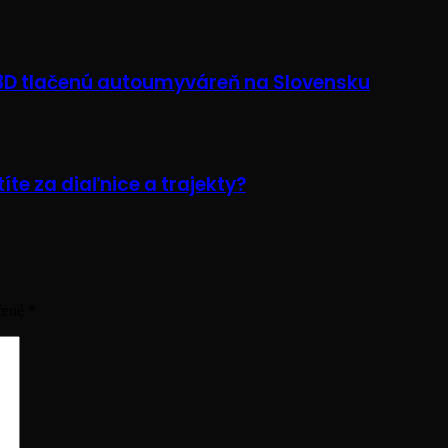
 3D tlačenú autoumyváreň na Slovensku
te za diaľnice a trajekty?
čené
*