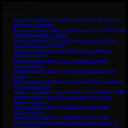
piatok, 7 augusta 2026
Krátke správy:
O jazdené kabriolety je na trhu veľký záujem! Za štyri roky
zdraželi o 120 percent
Rast počtu elektromobilov aj prudký rozvoj AI prinášajú novú
generáciu podvodov s autami
Stavebná skupina HSF System postavila prvú 3D tlačenú
autoumyváreň na Slovensku
Autom do Chorvátska v lete 2026: Koľko zaplatíte za
diaľnice a trajekty?
Predaj jazdených čínskych áut v SR stúpol za 3 roky
dvadsaťnásobne
Porsche zvažuje presun výroby Cayenne z Bratislavy do
Lipska
Prečo sa interiér auta okamžite prehrieva? Pritom sa tomu dá
jednoducho zabrániť
Zmeny v pravidlách cestnej premávky by mali priniesť vyššiu
ochranu chodcov, prísnejšie sankcie za rýchlosť a viac
právomocí pre obce
Od mája môžete dostať v Rakúsku za vjazd do miest
obrovské pokuty
Program plný hviezd: CUSTOM MOTORCYCLES
SLOVAKIA ponúkne nekompromisné freestyle shows aj
testovacie jazdy