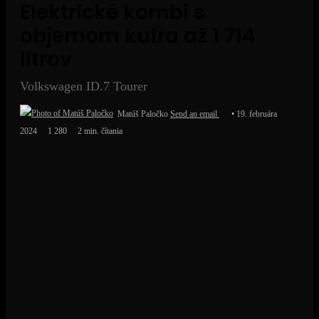
Elektrické kombi s
objemom kufra až 1 714
litrov
Volkswagen ID.7 Tourer
Matúš Paločko
Send an email
19. februára
2024
1 280
2 min. čítania