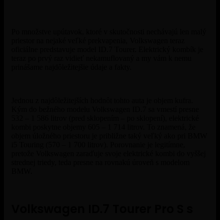
Po množstve upútavok, ktoré v skutočnosti nechávajú len malý
priestor na nejaké veľké prekvapenia, Volkswagen teraz
oficiálne predstavuje model ID.7 Tourer. Elektrický kombík je
teraz po prvý raz vidieť nekamuflovaný a my vám k nemu
prinášame najdôležitejšie údaje a fakty.
Jednou z najdôležitejších hodnôt tohto auta je objem kufra.
Kým do bežného modelu Volkswagen ID.7 sa vmestí presne
532 – 1 586 litrov (pred sklopením – po sklopení), elektrické
kombi poskytne objemy 605 – 1 714 litrov. To znamená, že
objem úložného priestoru je približne taký veľký ako pri BMW
i5 Touring (570 – 1 700 litrov). Porovnanie je legitímne,
pretože Volkswagen zaraďuje svoje elektrické kombi do vyššej
strednej triedy, teda presne na rovnakú úroveň s modelom
BMW.
Volkswagen ID.7 Tourer Pro S s