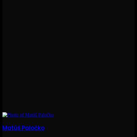
Matúš Paločko