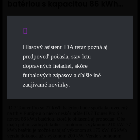
batériou s kapacitou 86 kWh…
Hlasový asistent IDA teraz pozná aj
predpoveď počasia, stav letu
dopravných lietadiel, skóre
futbalových zápasov a ďalšie iné
zaujívamé novinky.
ID.7 Tourer Pro so 77 kWh batériou bude spočiatku uvedený
na trh v Európe a o niečo neskôr príde ID.7 Tourer Pro S s
novou 86 kWh batériou, ktorá je ohlásená aj pre sedan. Oba
majú pohon zadných kolies s motorom s výkonom 210 kW. 77
kWh batériu je možné nabíjať výkonom až 175 kW, 86 kWh
verziu dokonca až s výkonom 200 kW. Verzie s pohonom