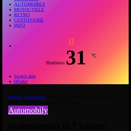
AUTOMOBILY
MOTOCYKLE
RETRO
CESTOVANIE
INFO
31
℃
Bratislava
Switch skin
Hľadať
Domov
/
Automobily
/
Volkswagen ID.7 Tourer: Elektrické
kombi s objemom kufra až 1 714 litrov
Automobily
Volkswagen ID.7 Tourer: