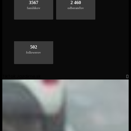
3567
2 460
fanúšikov
odberateľov
502
followerov
TikTok Jazdime.sk