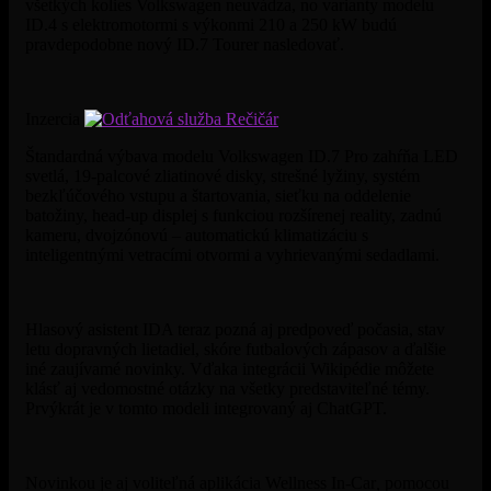
všetkých kolies Volkswagen neuvádza, no varianty modelu
ID.4 s elektromotormi s výkonmi 210 a 250 kW budú
pravdepodobne nový ID.7 Tourer nasledovať.
Inzercia
Štandardná výbava modelu Volkswagen ID.7 Pro zahŕňa LED
svetlá, 19-palcové zliatinové disky, strešné lyžiny, systém
bezkľúčového vstupu a štartovania, sieťku na oddelenie
batožiny, head-up displej s funkciou rozšírenej reality, zadnú
kameru, dvojzónovú – automatickú klimatizáciu s
inteligentnými vetracími otvormi a vyhrievanými sedadlami.
Hlasový asistent IDA teraz pozná aj predpoveď počasia, stav
letu dopravných lietadiel, skóre futbalových zápasov a ďalšie
iné zaujívamé novinky. Vďaka integrácii Wikipédie môžete
klásť aj vedomostné otázky na všetky predstaviteľné témy.
Prvýkrát je v tomto modeli integrovaný aj ChatGPT.
Novinkou je aj voliteľná aplikácia Wellness In-Car
,
pomocou