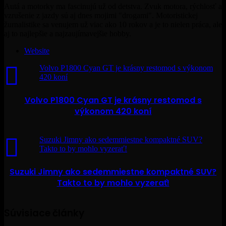
Autá a motorky ma fascinujú už od detstva. Zvuk motora, rýchlosť a
vzrušenie z jazdy sú aj dnes mojimi "drogami". Motoristickej
žurnalistike sa venujem už viac ako 10 rokov a je to nielen práca, ale
aj to najlepšie a najzaujímavejšie hobby.
Website
Volvo P1800 Cyan GT je krásny restomod s výkonom
420 koní
Volvo P1800 Cyan GT je krásny restomod s
výkonom 420 koní
Suzuki Jimny ako sedemmiestne kompaktné SUV?
Takto to by mohlo vyzerať!
Suzuki Jimny ako sedemmiestne kompaktné SUV?
Takto to by mohlo vyzerať!
Súvisiace články