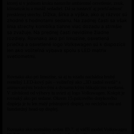
ktorej si v jednom kroku nastavíte ambientné osvetlenie, zvuk,
klimatizáciu a masáž sedadiel. Dá sa nastaviť aj priehľadnosť
Dĺžka, šírka a výška, ako aj rázvor sú
presklenej strechy.
zhodné s hodnotami sedanu. Na zadnej časti sa však
línia strechy kombíka tiahne viac dozadu a strmšie
sa zvažuje. Na prednej časti nevidíme žiadne
rozdiely. Rovnako ako pri limuzíne, osvetlená
priečka a osvetlené logo Volkswagen sú k dispozícii
len ako voliteľná výbava spolu s LED matrix
svetlometmi.
Rovnako ako pri limuzíne, sa aj tu vzadu nachádza hrubý
svetelný LED-kový pás – voliteľný ako „3D zadné svetlá“ s
animovanými brzdovými a dynamickými blikajúcimi svetlami.
V závislosti od výbavy tu svieti aj logo Volkswagen. Kokpit je
rovnaký ako pri sedane. Okrem 15-palcového dotykového
displeja je tu len malý prístrojový displej, no nechýba mu ani
štandardný head-up displej.
Rovnako ako normálny sedan ID.7, aj väčší model Volkswagen