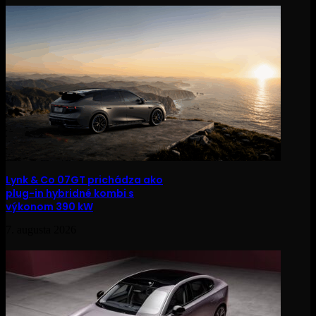
Lynk & Co 07GT prichádza ako
plug-in hybridné kombi s
výkonom 390 kW
7. augusta 2026