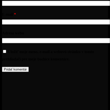
E-mail
*
Adresa webu
Uložiť moje meno, e-mail a webovú stránku v tomto
prehliadači pre moje budúce komentáre.