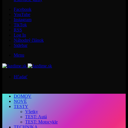
Facebook
YouTube
Instagram
TikTok
RSS
Log In
Náhodný článok
Sidebar
Menu
Hľadať
DOMOV
NOVÉ
TESTY
Všetky
TEST: Autá
TEST: Motocykle
TECHNIKA