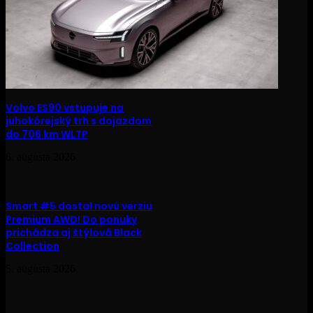
Volvo ES90 vstupuje na
juhokórejský trh s dojazdom
do 706 km WLTP
6. augusta 2026
Smart #5 dostal novú verziu
Premium AWD! Do ponuky
prichádza aj štýlová Black
Collection
5. augusta 2026