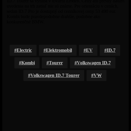
ID.7 Tourer sa vyrába v továrni Emden. Ceny ani presný dátum
uvedenia na trh zatiaľ nie sú známe. Pre orientáciu v cenách,
sedan ID.7 Pro je dostupný od cenníkovej ceny 53 490 eur.
Kombi bude pravdepodobne drahšie, podobne ako
konkurenčné BMW.
Electric
Elektromobil
EV
ID.7
Kombi
Tourer
Volkswagen ID.7
Volkswagen ID.7 Tourer
VW