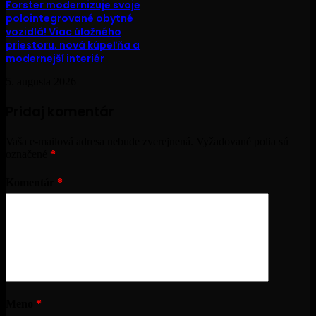
Forster modernizuje svoje
polointegrované obytné
vozidlá! Viac úložného
priestoru, nová kúpeľňa a
modernejší interiér
5. augusta 2026
Pridaj komentár
Vaša e-mailová adresa nebude zverejnená.
Vyžadované polia sú
označené
*
Komentár
*
Meno
*