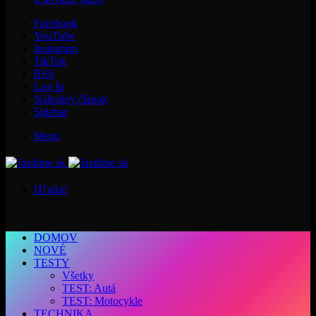
Facebook
YouTube
Instagram
TikTok
RSS
Log In
Náhodný článok
Sidebar
Menu
Hľadať
DOMOV
NOVÉ
TESTY
Všetky
TEST: Autá
TEST: Motocykle
TECHNIKA