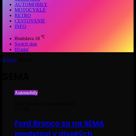
AUTOMOBILY
MOTOCYKLE
RETRO
CESTOVANIE
INFO
℃
Bratislava
18
Switch skin
Hľadať
Domov
/
SEMA
SEMA
Automobily
Milan Machaj
1. novembra 2021
0
1 039
Ford Bronco sa na SEMA
predstaví v divokých