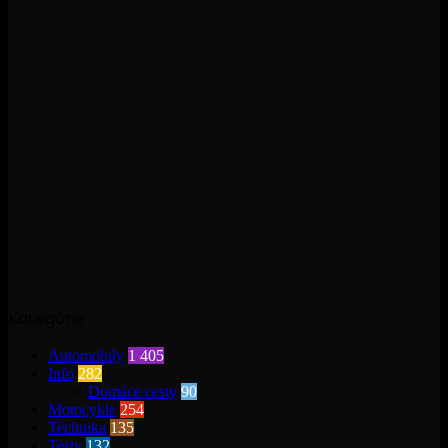
Kategórie
Automobily
1 405
Info
282
Domáce cesty
90
Motocykle
254
Technika
135
Testy
132