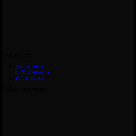
Sledujte nás
3567
fanúšikov
2 470
odberateľov
502
followerov
TikTok Jazdime.sk