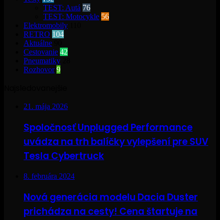
TEST: Autá
76
TEST: Motocykle
56
Elektromobily
110
RETRO
104
Aktuálne
90
Cestovanie
42
Pneumatiky
28
Rozhovor
9
Najsledovanejšie
21. mája 2026
Spoločnosť Unplugged Performance
uvádza na trh balíčky vylepšení pre SUV
Tesla Cybertruck
8. februára 2024
Nová generácia modelu Dacia Duster
prichádza na cesty! Cena štartuje na