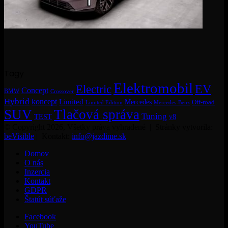
Tagy
Elektromobil
EV
Electric
Concept
BMW
Crossover
Hybrid
koncept
Limited
Mercedes
Off-road
Mercedes-Benz
Limited Edition
SUV
Tlačová správa
Tuning
TEST
v8
© Copyright 2026, Všetky práva vyhradené | Stránky vytvorila:
beVisible
| Kontakt:
info@jazdime.sk
Domov
O nás
Inzercia
Kontakt
GDPR
Štatút súťaže
Facebook
YouTube