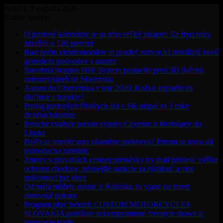
nedeľa, 9 augusta 2026
Krátke správy:
O jazdené kabriolety je na trhu veľký záujem! Za štyri roky
zdraželi o 120 percent
Rast počtu elektromobilov aj prudký rozvoj AI prinášajú novú
generáciu podvodov s autami
Stavebná skupina HSF System postavila prvú 3D tlačenú
autoumyváreň na Slovensku
Autom do Chorvátska v lete 2026: Koľko zaplatíte za
diaľnice a trajekty?
Predaj jazdených čínskych áut v SR stúpol za 3 roky
dvadsaťnásobne
Porsche zvažuje presun výroby Cayenne z Bratislavy do
Lipska
Prečo sa interiér auta okamžite prehrieva? Pritom sa tomu dá
jednoducho zabrániť
Zmeny v pravidlách cestnej premávky by mali priniesť vyššiu
ochranu chodcov, prísnejšie sankcie za rýchlosť a viac
právomocí pre obce
Od mája môžete dostať v Rakúsku za vjazd do miest
obrovské pokuty
Program plný hviezd: CUSTOM MOTORCYCLES
SLOVAKIA ponúkne nekompromisné freestyle shows aj
testovacie jazdy