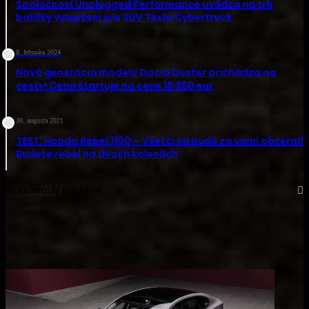
Spoločnosť Unplugged Performance uvádza na trh
balíčky vylepšení pre SUV Tesla Cybertruck
8. februára 2024
Nová generácia modelu Dacia Duster prichádza na
cesty! Cena štartuje na cene 18 950 eur
30. augusta 2021
TEST: Honda Rebel 1100 – Všetci sa budú za vami obzerať!
Budete rebel na dvoch kolesách
Naposledy pridané