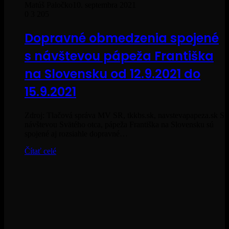
Matúš Paločko
10. septembra 2021
0
3 205
Dopravné obmedzenia spojené
s návštevou pápeža Františka
na Slovensku od 12.9.2021 do
15.9.2021
Zdroj: Tlačová správa MV SR, tkkbs.sk, navstevapapeza.sk S
návštevou Svätého otca, pápeža Františka na Slovensku sú
spojené aj rozsiahle dopravné…
Čítať celé