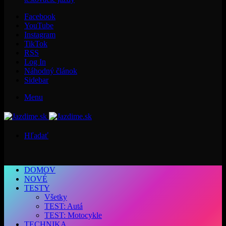
Facebook
YouTube
Instagram
TikTok
RSS
Log In
Náhodný článok
Sidebar
Menu
Hľadať
DOMOV
NOVÉ
TESTY
Všetky
TEST: Autá
TEST: Motocykle
TECHNIKA