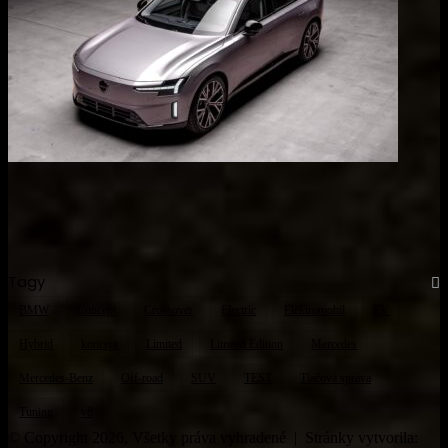
Tagy
BMW
Concept
Crossover
Electric
Elektromobil
EV
Hybrid
koncept
Limited
Limited Edition
Mercedes
Mercedes-Benz
Off-road
SUV
TEST
Tlačová správa
Tuning
v8
© Copyright 2026, Všetky práva vyhradené | Stránky vytvorila: