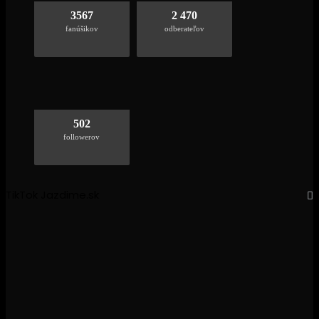
3567
2 470
fanúšikov
odberateľov
502
followerov
TikTok Jazdime.sk