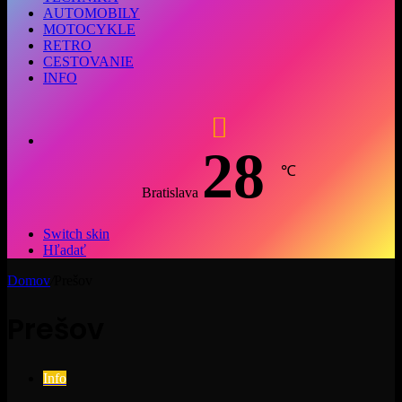
AUTOMOBILY
MOTOCYKLE
RETRO
CESTOVANIE
INFO
28
℃
Bratislava
Switch skin
Hľadať
Domov
/
Prešov
Prešov
Info