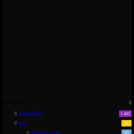
Kategórie
Automobily
1 405
Info
282
Domáce cesty
90