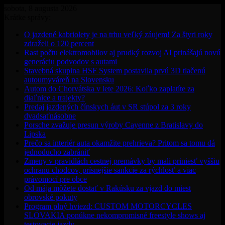
sobota, 8 augusta 2026
Krátke správy:
O jazdené kabriolety je na trhu veľký záujem! Za štyri roky
zdraželi o 120 percent
Rast počtu elektromobilov aj prudký rozvoj AI prinášajú novú
generáciu podvodov s autami
Stavebná skupina HSF System postavila prvú 3D tlačenú
autoumyváreň na Slovensku
Autom do Chorvátska v lete 2026: Koľko zaplatíte za
diaľnice a trajekty?
Predaj jazdených čínskych áut v SR stúpol za 3 roky
dvadsaťnásobne
Porsche zvažuje presun výroby Cayenne z Bratislavy do
Lipska
Prečo sa interiér auta okamžite prehrieva? Pritom sa tomu dá
jednoducho zabrániť
Zmeny v pravidlách cestnej premávky by mali priniesť vyššiu
ochranu chodcov, prísnejšie sankcie za rýchlosť a viac
právomocí pre obce
Od mája môžete dostať v Rakúsku za vjazd do miest
obrovské pokuty
Program plný hviezd: CUSTOM MOTORCYCLES
SLOVAKIA ponúkne nekompromisné freestyle shows aj
testovacie jazdy