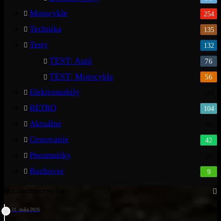
Motocykle
254
Technika
135
Testy
132
TEST: Autá
76
TEST: Motocykle
56
Elektromobily
110
RETRO
104
Aktuálne
90
Cestovanie
42
Pneumatiky
28
Rozhovor
9
Najsledovanejšie
21. mája 2026