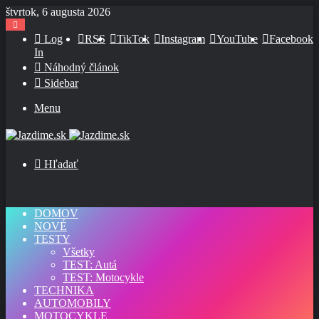
štvrtok, 6 augusta 2026
Log
RSS
TikTok
Instagram
YouTube
Facebook
In
Náhodný článok
Sidebar
Menu
Hľadať
DOMOV
NOVÉ
TESTY
Všetky
TEST: Autá
TEST: Motocykle
TECHNIKA
AUTOMOBILY
MOTOCYKLE