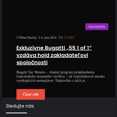
Automobily
Milan Machaj
4. júna 2024
0
1 015
Exkluzívne Bugatti „55 1 of 1“
vzdáva hold zakladateľovi
spoločnosti
Bugatti Sur Mesure – vlastný program prispôsobenia
francúzskeho luxusného výrobcu – už vyprodukoval mnoho
vynikajúcich exemplárov. Najnovším z nich je…
Čítať celé
Sledujte nás