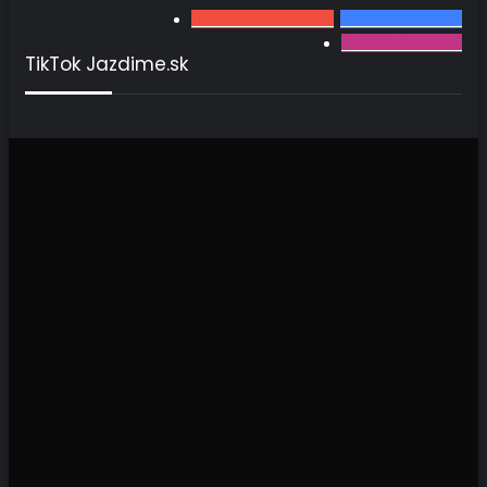
2 460
odberateľov
3567
fanúšikov
502
followerov
TikTok Jazdime.sk