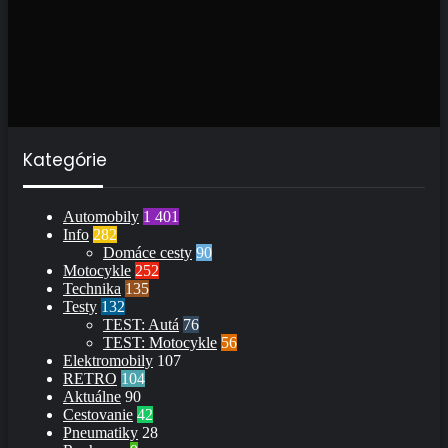
Kategórie
Automobily
1 401
Info
282
Domáce cesty
90
Motocykle
252
Technika
135
Testy
132
TEST: Autá
76
TEST: Motocykle
56
Elektromobily
107
RETRO
104
Aktuálne
90
Cestovanie
42
Pneumatiky
28