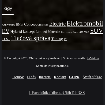
Tagy
Elektromobil
Electric
Concept
BMW
Crossover
Anniversary
SUV
EV
Hybrid
koncept
Limited
Mercedes
Off-road
Mercedes-Benz
Tlačová správa
Tuning
TEST
v8
© Copyright 2026, Všetky práva vyhradené | Stránky vytvorila:
beVisible
|
Kontakt:
info@jazdime.sk
Domov
O nás
Inzercia
Kontakt
GDPR
Štatút súťaže
Facebook
YouTube
Instagram
TikTok
RSS