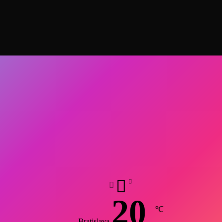
20
℃
Bratislava