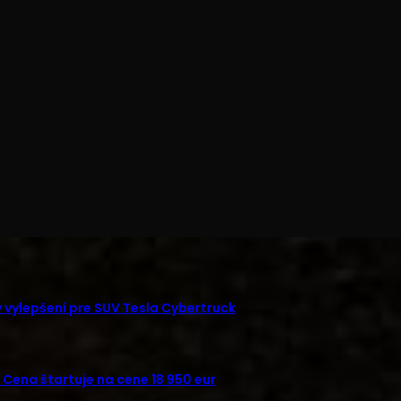
 vylepšení pre SUV Tesla Cybertruck
Cena štartuje na cene 18 950 eur