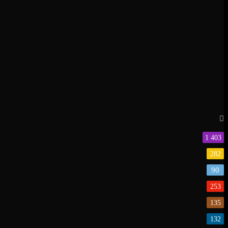
1 403
282
90
253
135
132