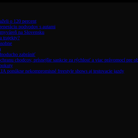
aželi o 120 percent
 generáciu podvodov s autami
umyváreň na Slovensku
 trajekty?
ásobne
a
ednoducho zabrániť
chranu chodcov, prísnejšie sankcie za rýchlosť a viac právomocí pre o
 pokuty
úkne nekompromisné freestyle shows aj testovacie jazdy