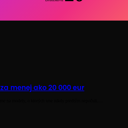
za menej ako 20 000 eur
azíme na modely, o ktorých sme nikdy predtým nepočuli.…