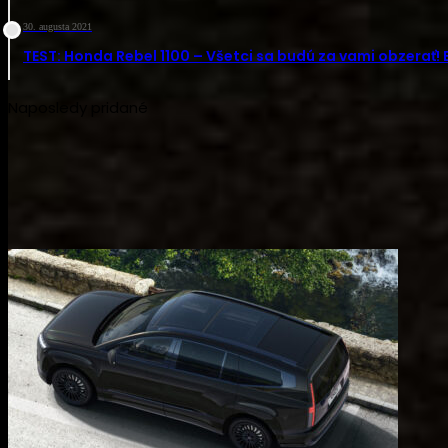
30. augusta 2021
TEST: Honda Rebel 1100 – Všetci sa budú za vami obzerať!
Naposledy pridané