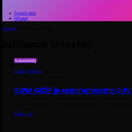
Switch skin
Hľadať
Domov
/
Brilliance Shineray
Brilliance Shineray
Automobily
Matúš Paločko
20. mája 2024
0
1 181
SWM G03F je sedemmiestne SUV 
Často sa nám stáva, že pri skúmaní vozidiel z Číny zrazu nar
Čítať celé