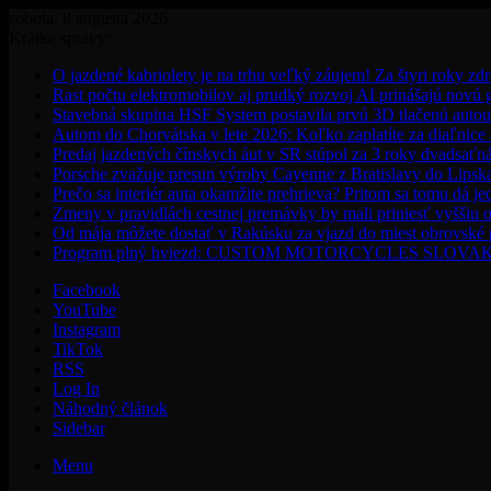
sobota, 8 augusta 2026
Krátke správy:
O jazdené kabriolety je na trhu veľký záujem! Za štyri roky zdr
Rast počtu elektromobilov aj prudký rozvoj AI prinášajú novú
Stavebná skupina HSF System postavila prvú 3D tlačenú auto
Autom do Chorvátska v lete 2026: Koľko zaplatíte za diaľnice a
Predaj jazdených čínskych áut v SR stúpol za 3 roky dvadsaťn
Porsche zvažuje presun výroby Cayenne z Bratislavy do Lipsk
Prečo sa interiér auta okamžite prehrieva? Pritom sa tomu dá j
Zmeny v pravidlách cestnej premávky by mali priniesť vyššiu o
Od mája môžete dostať v Rakúsku za vjazd do miest obrovské
Program plný hviezd: CUSTOM MOTORCYCLES SLOVAKIA pon
Facebook
YouTube
Instagram
TikTok
RSS
Log In
Náhodný článok
Sidebar
Menu