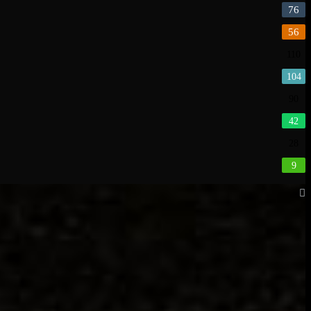
76
56
110
104
90
42
28
9