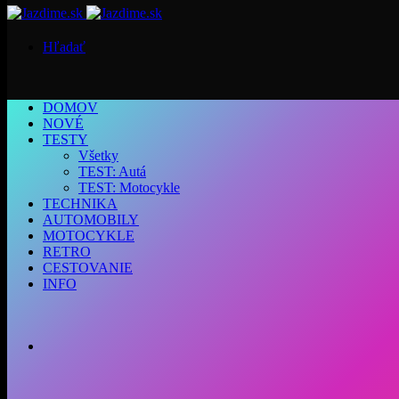
Hľadať
DOMOV
NOVÉ
TESTY
Všetky
TEST: Autá
TEST: Motocykle
TECHNIKA
AUTOMOBILY
MOTOCYKLE
RETRO
CESTOVANIE
INFO