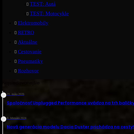
TEST: Autá
TEST: Motocykle
Elektromobily
RETRO
Aktuálne
Cestovanie
Pneumatiky
Rozhovor
Najsledovanejšie
21. mája 2026
Spoločnosť Unplugged Performance uvádza na trh balíčky
8. februára 2024
Nová generácia modelu Dacia Duster prichádza na cesty! 