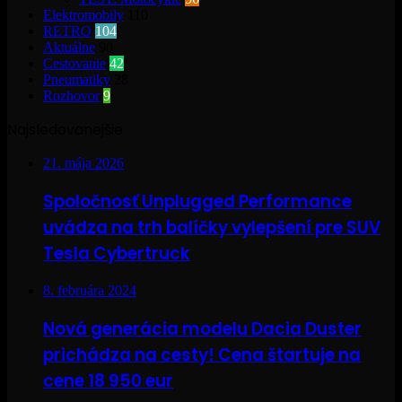
Elektromobily
110
RETRO
104
Aktuálne
90
Cestovanie
42
Pneumatiky
28
Rozhovor
9
Najsledovanejšie
21. mája 2026
Spoločnosť Unplugged Performance
uvádza na trh balíčky vylepšení pre SUV
Tesla Cybertruck
8. februára 2024
Nová generácia modelu Dacia Duster
prichádza na cesty! Cena štartuje na
cene 18 950 eur