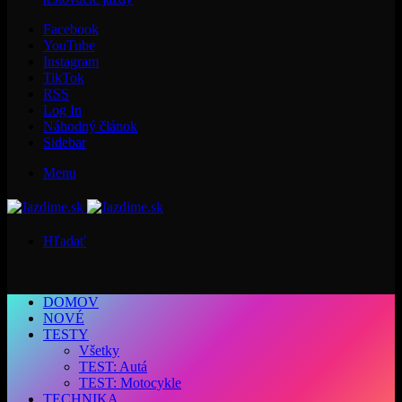
Facebook
YouTube
Instagram
TikTok
RSS
Log In
Náhodný článok
Sidebar
Menu
Hľadať
DOMOV
NOVÉ
TESTY
Všetky
TEST: Autá
TEST: Motocykle
TECHNIKA