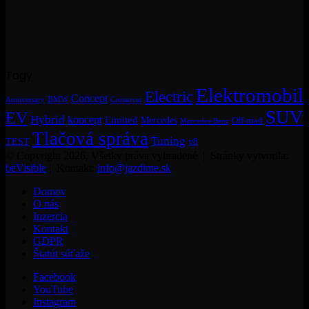
Tagy
Elektromobil
Electric
Concept
BMW
Crossover
Anniversary
SUV
EV
Hybrid
koncept
Limited
Mercedes
Off-road
Mercedes-Benz
Tlačová správa
Tuning
TEST
v8
© Copyright 2026, Všetky práva vyhradené | Stránky vytvorila:
beVisible
| Kontakt:
info@jazdime.sk
Domov
O nás
Inzercia
Kontakt
GDPR
Štatút súťaže
Facebook
YouTube
Instagram