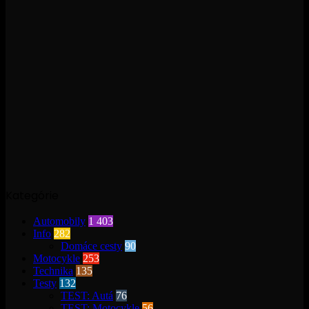
Kategórie
Automobily
1 403
Info
282
Domáce cesty
90
Motocykle
253
Technika
135
Testy
132
TEST: Autá
76
TEST: Motocykle
56