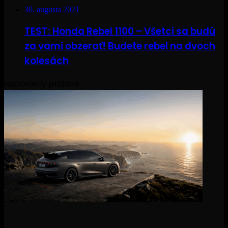
30. augusta 2021
TEST: Honda Rebel 1100 – Všetci sa budú
za vami obzerať! Budete rebel na dvoch
kolesách
Naposledy pridané