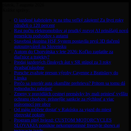
piatok, 7 augusta 2026
Krátke správy:
O jazdené kabriolety je na trhu veľký záujem! Za štyri roky
zdraželi o 120 percent
Rast počtu elektromobilov aj prudký rozvoj AI prinášajú novú
generáciu podvodov s autami
Stavebná skupina HSF System postavila prvú 3D tlačenú
autoumyváreň na Slovensku
Autom do Chorvátska v lete 2026: Koľko zaplatíte za
diaľnice a trajekty?
Predaj jazdených čínskych áut v SR stúpol za 3 roky
dvadsaťnásobne
Porsche zvažuje presun výroby Cayenne z Bratislavy do
Lipska
Prečo sa interiér auta okamžite prehrieva? Pritom sa tomu dá
jednoducho zabrániť
Zmeny v pravidlách cestnej premávky by mali priniesť vyššiu
ochranu chodcov, prísnejšie sankcie za rýchlosť a viac
právomocí pre obce
Od mája môžete dostať v Rakúsku za vjazd do miest
obrovské pokuty
Program plný hviezd: CUSTOM MOTORCYCLES
SLOVAKIA ponúkne nekompromisné freestyle shows aj
testovacie jazdy