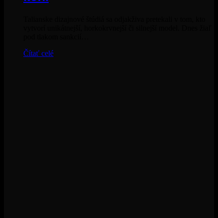
Talianske dizajnové štúdiá sa odjakživa pretekali v tom, kto
vytvorí unikátnejší, horkokrvnejší či silnejší model. Dnes žiaľ
pod tlakom sankcií…
Čítať celé