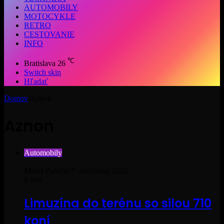
AUTOMOBILY
MOTOCYKLE
RETRO
CESTOVANIE
INFO
℃
Bratislava
26
Switch skin
Hľadať
Domov
/
Aznon
Aznon
Automobily
Matúš Paločko
7. decembra 2020
0
946
Limuzína do terénu so silou 710
koní