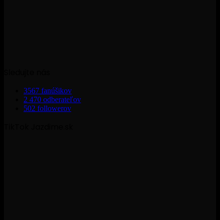
Sledujte nás
3567
fanúšikov
2 470
odberateľov
502
followerov
TikTok Jazdime.sk