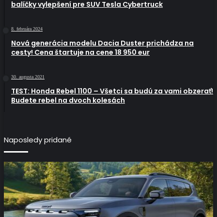
balíčky vylepšení pre SUV Tesla Cybertruck
8. februára 2024
Nová generácia modelu Dacia Duster prichádza na
cesty! Cena štartuje na cene 18 950 eur
30. augusta 2021
TEST: Honda Rebel 1100 – Všetci sa budú za vami obzerať!
Budete rebel na dvoch kolesách
Naposledy pridané