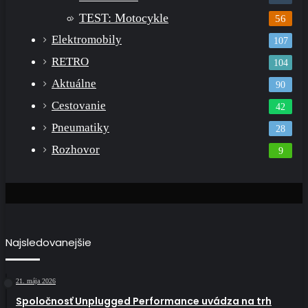
TEST: Motocykle
56
Elektromobily
107
RETRO
104
Aktuálne
90
Cestovanie
42
Pneumatiky
28
Rozhovor
9
Najsledovanejšie
21. mája 2026
Spoločnosť Unplugged Performance uvádza na trh