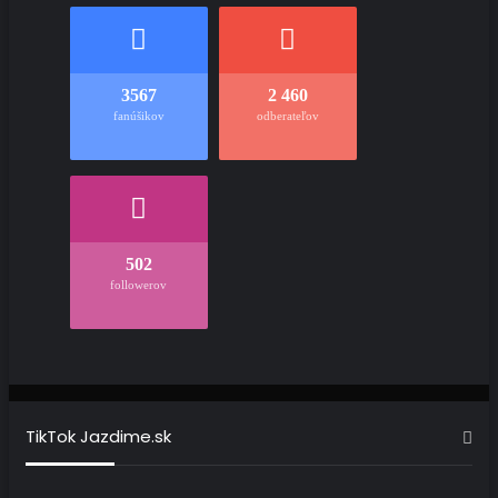
3567
2 460
fanúšikov
odberateľov
502
followerov
TikTok Jazdime.sk