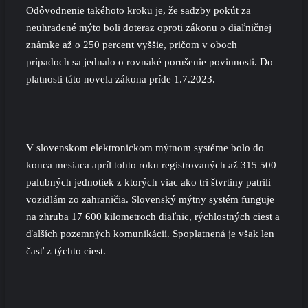
Odôvodnenie takéhoto kroku je, že sadzby pokút za
neuhradené mýto boli doteraz oproti zákonu o diaľničnej
známke až o 250 percent vyššie, pričom v oboch
prípadoch sa jednalo o rovnaké porušenie povinnosti. Do
platnosti táto novela zákona príde 1.7.2023.
V slovenskom elektronickom mýtnom systéme bolo do
konca mesiaca apríl tohto roku registrovaných až 315 500
palubných jednotiek z ktorých viac ako tri štvrtiny patrili
vozidlám zo zahraničia. Slovenský mýtny systém funguje
na zhruba 17 600 kilometroch diaľnic, rýchlostných ciest a
ďalších pozemných komunikácií. Spoplatnená je však len
časť z týchto ciest.