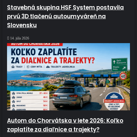
Stavebná skupina HSF System postavila
prvú 3D tlačenú autoumyváreň na
Slovensku
14. júla 2026
Autom do Chorvátska v lete 2026: Koľko
zaplatíte za diaľnice a trajekty?