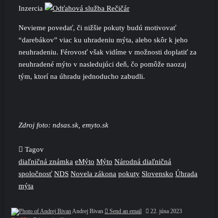
Inzercia
Nevieme povedať, či nižšie pokuty budú motivovať
“darebákov” viac ku uhradeniu mýta, alebo skôr k jeho
neuhradeniu. Férovosť však vidíme v možnosti doplatiť za
neuhradené mýto v nasledujúci deň, čo pomôže naozaj
tým, ktorí na úhradu jednoducho zabudli.
Zdroj foto: ndsas.sk, emyto.sk
Tagov
diaľničná známka
eMýto
Mýto
Národná diaľničná
spoločnosť
NDS
Novela zákona
pokuty
Slovensko
Úhrada
mýta
Andrej Bivan
Send an email
22. júna 2023