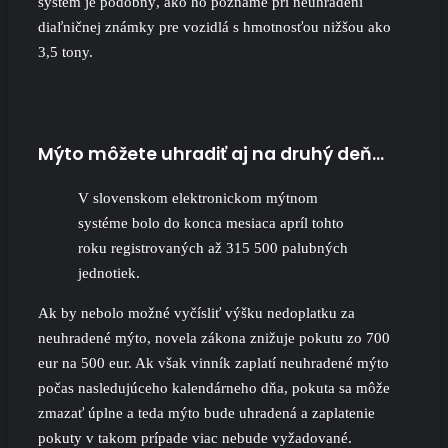
systém je podobný, ako ho poznáme pri neuhradení
diaľničnej známky pre vozidlá s hmotnosťou nižšou ako
3,5 tony.
Mýto môžete uhradiť aj na druhý deň…
V slovenskom elektronickom mýtnom
systéme bolo do konca mesiaca apríl tohto
roku registrovaných až 315 500 palubných
jednotiek.
Ak by nebolo možné vyčísliť výšku nedoplatku za
neuhradené mýto, novela zákona znižuje pokutu zo 700
eur na 500 eur. Ak však vinník zaplatí neuhradené mýto
počas nasledujúceho kalendárneho dňa, pokuta sa môže
zmazať úplne a teda mýto bude uhradená a zaplatenie
pokuty v takom prípade viac nebude vyžadované.