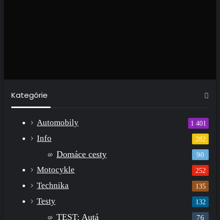
Kategórie
Automobily
1 401
Info
282
Domáce cesty
90
Motocykle
252
Technika
135
Testy
132
TEST: Autá
76