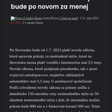
bude po novom za menej
Andrej Bivan
Send an email
22. júna 2023
1 574
1 minúta čítania
Na Slovensku bude od 1.7. 2023 platiť novela zákona,
ktorá upravuje pokuty za neuhradené mýto, ktoré na
Slovensku musia platiť vozidlá s hmotnosťou nad 3,5 tony.
Novela zákona, ktorú podpísala prezidentka, tak v praxi
ovplyvní autodopravcov, majiteľov nákladných
automobilov nad 3,5 tony či autobusové spoločnosti.
Podľa schválenej novely zákona sa pokuty znížia z
aktuálneho 150-násobku ceny neuhradeného mýta na 50-
násobok neuhradeného mýta s tým, že maximálna možná
pokuta bude 800 eur a v blokovom konaní 500 eur. Tento