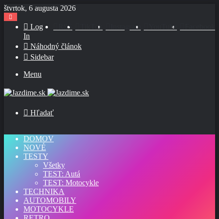
štvrtok, 6 augusta 2026
Log
RSS
TikTok
Instagram
YouTube
Facebook
In
Náhodný článok
Sidebar
Menu
Hľadať
DOMOV
NOVÉ
TESTY
Všetky
TEST: Autá
TEST: Motocykle
TECHNIKA
AUTOMOBILY
MOTOCYKLE
RETRO