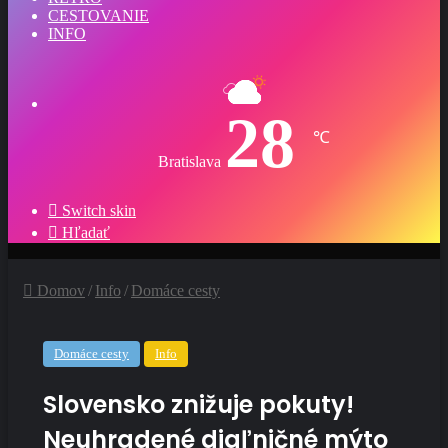
CESTOVANIE
INFO
28
℃
Bratislava
Switch skin
Hľadať
Domov
/
Info
/
Domáce cesty
Domáce cesty
Info
Slovensko znižuje pokuty!
Neuhradené diaľničné mýto