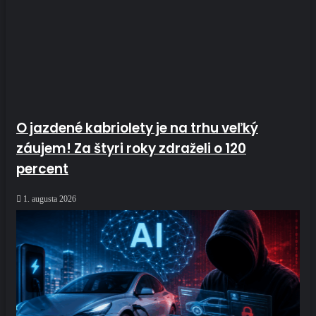
O jazdené kabriolety je na trhu veľký
záujem! Za štyri roky zdraželi o 120
percent
1. augusta 2026