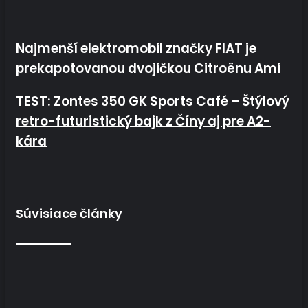
Najmenší elektromobil značky FIAT je prekapotovanou
Najmenší elektromobil značky FIAT je
dvojičkou Citroënu Ami
prekapotovanou dvojičkou Citroënu Ami
TEST: Zontes 350 GK Sports Café – Štýlový retro-futuristický
TEST: Zontes 350 GK Sports Café – Štýlový
bajk z Číny aj pre A2-kára
retro-futuristický bajk z Číny aj pre A2-
kára
Súvisiace články