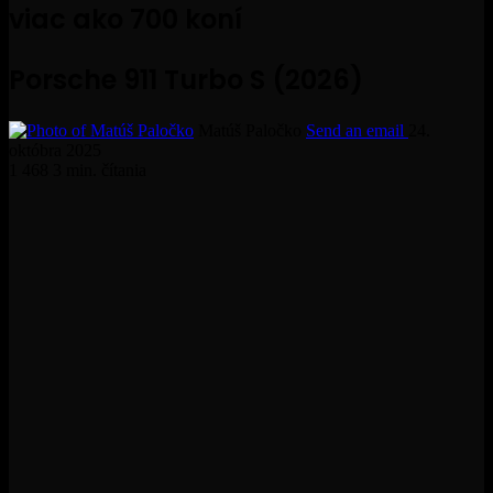
viac ako 700 koní
Porsche 911 Turbo S (2026)
Matúš Paločko
Send an email
24.
októbra 2025
1 468
3 min. čítania