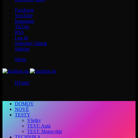
Facebook
YouTube
Instagram
TikTok
RSS
Log In
Náhodný článok
Sidebar
Menu
Hľadať
DOMOV
NOVÉ
TESTY
Všetky
TEST: Autá
TEST: Motocykle
TECHNIKA