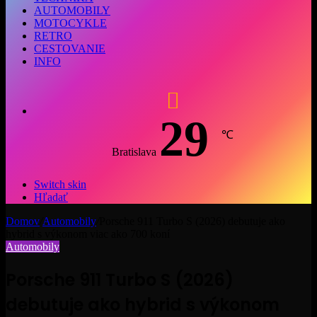
AUTOMOBILY
MOTOCYKLE
RETRO
CESTOVANIE
INFO
29
℃
Bratislava
Switch skin
Hľadať
Domov
/
Automobily
/
Porsche 911 Turbo S (2026) debutuje ako
hybrid s výkonom viac ako 700 koní
Automobily
Porsche 911 Turbo S (2026)
debutuje ako hybrid s výkonom