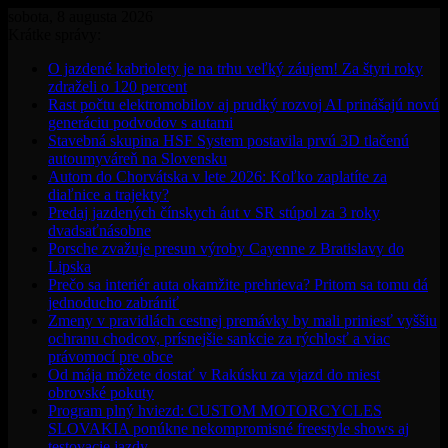
sobota, 8 augusta 2026
Krátke správy:
O jazdené kabriolety je na trhu veľký záujem! Za štyri roky
zdraželi o 120 percent
Rast počtu elektromobilov aj prudký rozvoj AI prinášajú novú
generáciu podvodov s autami
Stavebná skupina HSF System postavila prvú 3D tlačenú
autoumyváreň na Slovensku
Autom do Chorvátska v lete 2026: Koľko zaplatíte za
diaľnice a trajekty?
Predaj jazdených čínskych áut v SR stúpol za 3 roky
dvadsaťnásobne
Porsche zvažuje presun výroby Cayenne z Bratislavy do
Lipska
Prečo sa interiér auta okamžite prehrieva? Pritom sa tomu dá
jednoducho zabrániť
Zmeny v pravidlách cestnej premávky by mali priniesť vyššiu
ochranu chodcov, prísnejšie sankcie za rýchlosť a viac
právomocí pre obce
Od mája môžete dostať v Rakúsku za vjazd do miest
obrovské pokuty
Program plný hviezd: CUSTOM MOTORCYCLES
SLOVAKIA ponúkne nekompromisné freestyle shows aj
testovacie jazdy